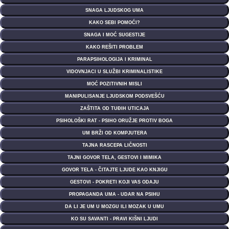
SNAGA LJUDSKOG UMA
KAKO SEBI POMOĆI?
SNAGA I MOĆ SUGESTIJE
KAKO REŠITI PROBLEM
PARAPSIHOLOGIJA I KRIMINAL
VIDOVNJACI U SLUŽBI KRIMINALISTIKE
MOĆ POZITIVNIH MISLI
MANIPULISANJE LJUDSKOM PODSVEŠĆU
ZAŠTITA OD TUĐIH UTICAJA
PSIHOLOŠKI RAT - PSIHO ORUŽJE PROTIV BOGA
UM BRŽI OD KOMPJUTERA
TAJNA RASCEPA LIČNOSTI
TAJNI GOVOR TELA, GESTOVI I MIMIKA
GOVOR TELA - ČITAJTE LJUDE KAO KNJIGU
GESTOVI - POKRETI KOJI VAS ODAJU
PROPAGANDA UMA - UDAR NA PSIHU
DA LI JE UM U MOZGU ILI MOZAK U UMU
KO SU SAVANTI - PRAVI KIŠNI LJUDI