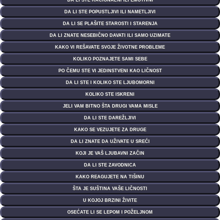
DA LI STE RACIONALNI ILI EMOTIVNI
DA LI STE POPUSTLJIVI ILI NAMETLJIVI
DA LI SE PLAŠITE STAROSTI I STARENJA
DA LI ZNATE NESEBIČNO DAVATI ILI SAMO UZIMATE
KAKO VI REŠAVATE SVOJE ŽIVOTNE PROBLEME
KOLIKO POZNAJETE SAMI SEBE
PO ČEMU STE VI JEDINSTVENI KAO LIČNOST
DA LI STE I KOLIKO STE LJUBOMORNI
KOLIKO STE ISKRENI
JELI VAM BITNO ŠTA DRUGI VAMA MISLE
DA LI STE DAREŽLJIVI
KAKO SE VEZUJETE ZA DRUGE
DA LI ZNATE DA UŽIVATE U SREĆI
KOJI JE VAŠ LJUBAVNI ZAČIN
DA LI STE ZAVODNICA
KAKO REAGUJETE NA TIŠINU
ŠTA JE SUŠTINA VAŠE LIČNOSTI
U KOJOJ BRZINI ŽIVITE
OSEĆATE LI SE LEPOM I POŽELJNOM