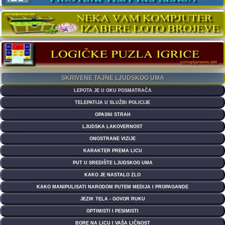
SKRIVENE TAJNE LJUDSKOG UMA
LEPOTA JE U OKU POSMATRAČA
TELEPATIJA U SLUŽBI POLICIJE
OPASNI STRAH
LJUDSKA LAKOVERNOST
ONOSTRANE VIZIJE
KARAKTER PREMA LICU
PUT U SREDIŠTE LJUDSKOG UMA
KAKO JE NASTALO ZLO
KAKO MANIPULISATI NARODOM PUTEM MEDIJA I PROPAGANDE
JEZIK TELA - GOVOR RUKU
OPTIMISTI I PESIMISTI
BORE NA LICU I VAŠA LIČNOST