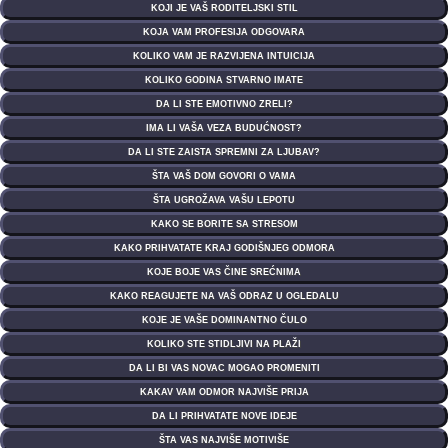
KOJI JE VAŠ RODITELJSKI STIL
KOJA VAM PROFESIJA ODGOVARA
KOLIKO VAM JE RAZVIJENA INTUICIJA
KOLIKO GODINA STVARNO IMATE
DA LI STE EMOTIVNO ZRELI?
IMA LI VAŠA VEZA BUDUĆNOST?
DA LI STE ZAISTA SPREMNI ZA LJUBAV?
ŠTA VAŠ DOM GOVORI O VAMA
ŠTA UGROŽAVA VAŠU LEPOTU
KAKO SE BORITE SA STRESOM
KAKO PRIHVATATE KRAJ GODIŠNJEG ODMORA
KOJE BOJE VAS ČINE SREĆNIMA
KAKO REAGUJETE NA VAŠ ODRAZ U OGLEDALU
KOJE JE VAŠE DOMINANTNO ČULO
KOLIKO STE STIDLJIVI NA PLAŽI
DA LI BI VAS NOVAC MOGAO PROMENITI
KAKAV VAM ODMOR NAJVIŠE PRIJA
DA LI PRIHVATATE NOVE IDEJE
ŠTA VAS NAJVIŠE MOTIVIŠE