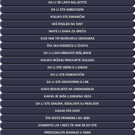
DA LI SE LAKO NALJUTITE
DA LI STE AMBICIOZNI
KOLIKO STE DINAMIČNI
VAŠ POGLED NA SVET
IMATE LI DARA ZA SREĆU
KOJI VAM TIP MUŠKARCA ODGOVARA
ŠTA VAS POKREĆE U ŽIVOTU
DA LI LAKO MENJATE MIŠLJENJE
KOLIKU PAŽNJU PRIDAJETE IZGLEDU
DA LI STE VERNI U LJUBAVI
DA LI STE ROMANTIČNI
DA LI STE ODGOVORNI ILI NE
KAKO REAGUJETE NA IZNENAĐENJA
KAKVA JE VAŠA LJUBAVNA VEZA
DA LI STE SANJAR, IDEALISTA ILI REALISTA
KAKAV STE GOST
ŠTA BISTE PROMENILI NA SEBI
IZABERITE LIK I REĆI ĆE VAM SE KO STE
PREPOZNAJTE BOGINJU U VAMA