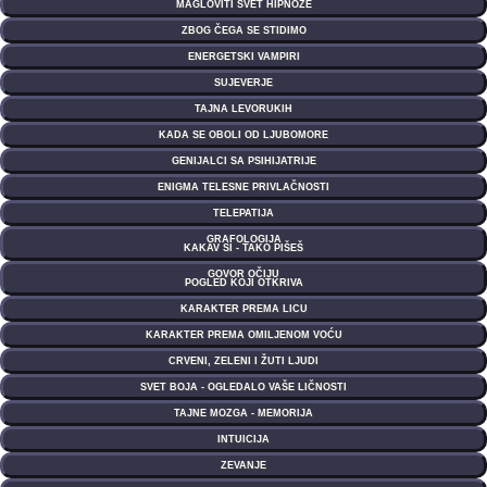
MAGLOVITI SVET HIPNOZE
ZBOG ČEGA SE STIDIMO
ENERGETSKI VAMPIRI
SUJEVERJE
TAJNA LEVORUKIH
KADA SE OBOLI OD LJUBOMORE
GENIJALCI SA PSIHIJATRIJE
ENIGMA TELESNE PRIVLAČNOSTI
TELEPATIJA
GRAFOLOGIJA
KAKAV SI - TAKO PIŠEŠ
GOVOR OČIJU
POGLED KOJI OTKRIVA
KARAKTER PREMA LICU
KARAKTER PREMA OMILJENOM VOĆU
CRVENI, ZELENI I ŽUTI LJUDI
SVET BOJA - OGLEDALO VAŠE LIČNOSTI
TAJNE MOZGA - MEMORIJA
INTUICIJA
ZEVANJE