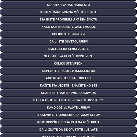
ŠTA OTKRIVA VAŠ RADNI STO
KOJU STRANU MOZGA VIŠE KORISTITE
ŠTA BISTE PROMENILI U VAŠEM ŽIVOTU
KAKO KONTROLIŠETE VAŠE EMOCIJE
KOLIKO STE STRPLJIVI
DA LI STE OSVETOLJUBIVI
UMETE LI DA LENSTVUJETE
ŠTA OTKRIVAJU VAŠE BIVŠE VEZE
KOLIKO STE VREDNI
USPEVATE LI ODOLETI ISKUŠENJIMA
KAKO REAGUJETE NA KONFLIKTE
KAŽITE ŠTA JEDETE - ZNAĆETE KO STE
KOJI SPORT VAM NAJVIŠE ODGOVARA
DA LI RADIJE IZLAZITE ILI OSTAJETE KOD KUĆE
KAKO DOŽIVLJAVATE LJUBAV
U KAKVIM STE ODNOSIMA SA VAŠIM ŠEFOM
KOJE GODIŠNJE DOBA VAM NAJVIŠE PRIJA
DA LI ZNATE DA SE OPUSTITE I UŽIVATE