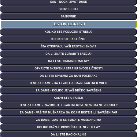
SAN - NOĆNI ŽIVOT DUŠE
SNOVI U BOJI
SANOVNIK
TESTOVI LIČNOSTI
KOLIKO STE PODLOŽNI STRESU?
KOLIKO STE TAKTIČNI?
ŠTA OTKRIVAJU VAŠI EROTSKI SNOVI?
DA LI ZNATE ZGRABITI SREĆU?
DA LI STE PARANORMALNI?
OTKRIJTE SKRIVENU STRANU SVOJE LIČNOSTI
DA LI STE SPREMNI ZA NOVI POČETAK?
TEST ZA DAME - DA LI VAS LJUBAVNI PARTNER VOLI?
ZA DAME - KOLIKO JE VAŠ DEČKO SAVRŠEN?
KAKVI STE U POSLU
TEST ZA DAME - RAZUMETE LI PARTNEROVE SENZUALNE PORUKE?
ZA DAME - VAŠ TIP MUŠKARCA SA KOJIM BISTE BILI SAVRŠEN PAR
ZA DAME - ZAŠTO SE SVIĐATE MUŠKARCIMA
KOLIKO PAŽNJE POSVEĆUJETE NEZI TELA?
DA LI STE RACIONALNI?