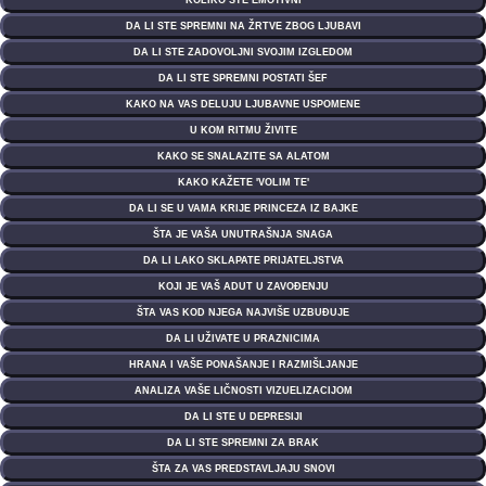
KOLIKO STE EMOTIVNI
DA LI STE SPREMNI NA ŽRTVE ZBOG LJUBAVI
DA LI STE ZADOVOLJNI SVOJIM IZGLEDOM
DA LI STE SPREMNI POSTATI ŠEF
KAKO NA VAS DELUJU LJUBAVNE USPOMENE
U KOM RITMU ŽIVITE
KAKO SE SNALAZITE SA ALATOM
KAKO KAŽETE 'VOLIM TE'
DA LI SE U VAMA KRIJE PRINCEZA IZ BAJKE
ŠTA JE VAŠA UNUTRAŠNJA SNAGA
DA LI LAKO SKLAPATE PRIJATELJSTVA
KOJI JE VAŠ ADUT U ZAVOĐENJU
ŠTA VAS KOD NJEGA NAJVIŠE UZBUĐUJE
DA LI UŽIVATE U PRAZNICIMA
HRANA I VAŠE PONAŠANJE I RAZMIŠLJANJE
ANALIZA VAŠE LIČNOSTI VIZUELIZACIJOM
DA LI STE U DEPRESIJI
DA LI STE SPREMNI ZA BRAK
ŠTA ZA VAS PREDSTAVLJAJU SNOVI