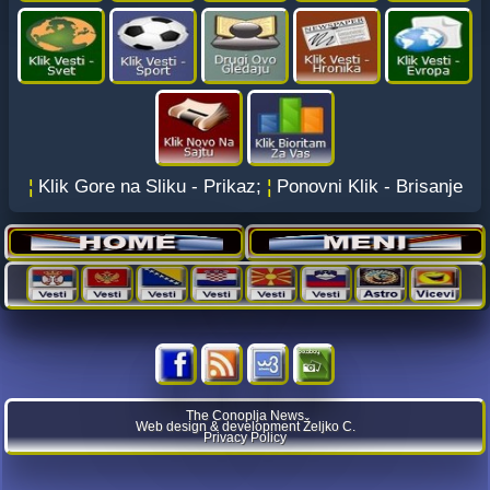
¦
Klik Gore na Sliku - Prikaz;
¦
Ponovni Klik - Brisanje