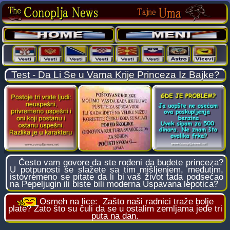
Test - Da Li Se u Vama Krije Princeza Iz Bajke?
Često vam govore da ste rođeni da budete princeza?
U potpunosti se slažete sa tim mišljenjem, međutim,
istovremeno se pitate da li bi vaš život tada podsećao
na Pepeljugin ili biste bili moderna Uspavana lepotica?
Osmeh na lice:
Zašto naši radnici traže bolje
plate? Zato što su čuli da se u ostalim zemljama jede tri
puta na dan.