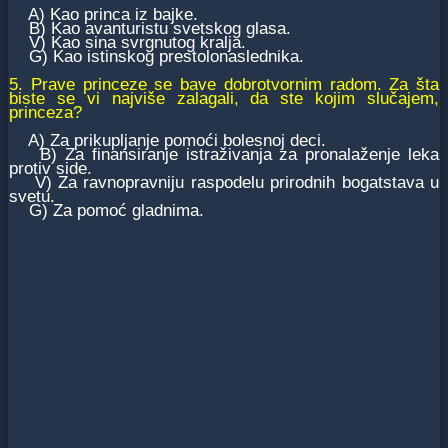
A) Kao princa iz bajke.
B) Kao avanturistu svetskog glasa.
V) Kao sina svrgnutog kralja.
G) Kao istinskog prestolonaslednika.
5. Prave princeze se bave dobrotvornim radom. Za šta
biste se vi najviše zalagali, da ste kojim slučajem,
princeza?
A) Za prikupljanje pomoći bolesnoj deci.
B) Za finansiranje istraživanja za pronalaženje leka
protiv side.
V) Za ravnopravniju raspodelu prirodnih bogatstava u
svetu.
G) Za pomoć gladnima.