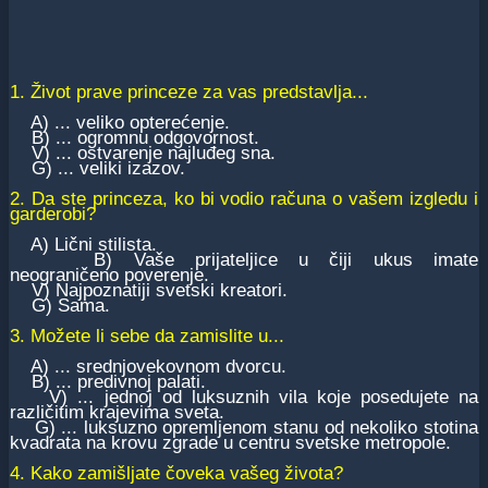
1. Život prave princeze za vas predstavlja...
A) ... veliko opterećenje.
B) ... ogromnu odgovornost.
V) ... ostvarenje najluđeg sna.
G) ... veliki izazov.
2. Da ste princeza, ko bi vodio računa o vašem izgledu i
garderobi?
A) Lični stilista.
B) Vaše prijateljice u čiji ukus imate
neograničeno poverenje.
V) Najpoznatiji svetski kreatori.
G) Sama.
3. Možete li sebe da zamislite u...
A) ... srednjovekovnom dvorcu.
B) ... predivnoj palati.
V) ... jednoj od luksuznih vila koje posedujete na
različitim krajevima sveta.
G) ... luksuzno opremljenom stanu od nekoliko stotina
kvadrata na krovu zgrade u centru svetske metropole.
4. Kako zamišljate čoveka vašeg života?