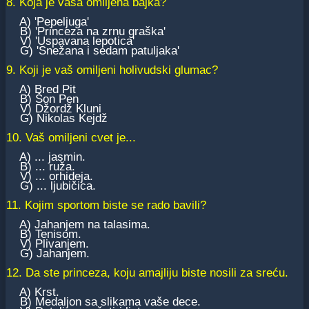
8. Koja je vaša omiljena bajka?
A) 'Pepeljuga'
B) 'Princeza na zrnu graška'
V) 'Uspavana lepotica'
G) 'Snežana i sedam patuljaka'
9. Koji je vaš omiljeni holivudski glumac?
A) Bred Pit
B) Šon Pen
V) Džordž Kluni
G) Nikolas Kejdž
10. Vaš omiljeni cvet je...
A) ... jasmin.
B) ... ruža.
V) ... orhideja.
G) ... ljubičica.
11. Kojim sportom biste se rado bavili?
A) Jahanjem na talasima.
B) Tenisom.
V) Plivanjem.
G) Jahanjem.
12. Da ste princeza, koju amajliju biste nosili za sreću.
A) Krst.
B) Medaljon sa slikama vaše dece.