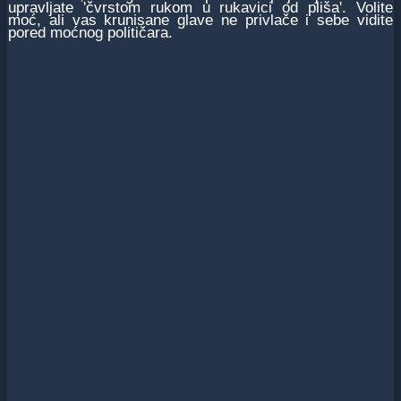
upravljate 'čvrstom rukom u rukavici od pliša'. Volite
moć, ali vas krunisane glave ne privlače i sebe vidite
pored moćnog političara.