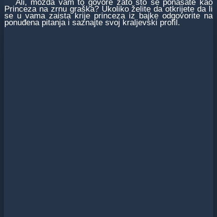
Ali, možda vam to govore zato što se ponašate kao
Princeza na zrnu graška? Ukoliko želite da otkrijete da li
se u vama zaista krije princeza iz bajke odgovorite na
ponuđena pitanja i saznajte svoj kraljevski profil.