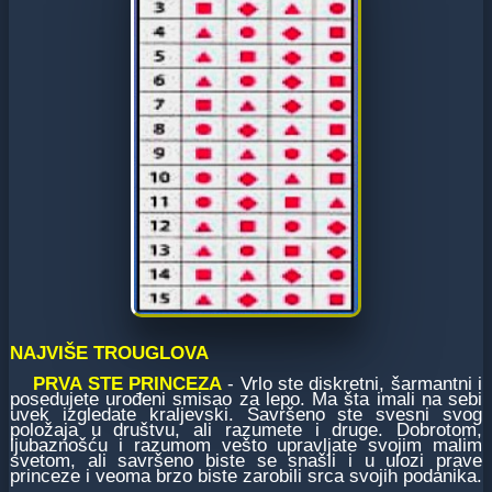
NAJVIŠE TROUGLOVA
PRVA STE PRINCEZA
- Vrlo ste diskretni, šarmantni i
posedujete urođeni smisao za lepo. Ma šta imali na sebi
uvek izgledate kraljevski. Savršeno ste svesni svog
položaja u društvu, ali razumete i druge. Dobrotom,
ljubaznošću i razumom vešto upravljate svojim malim
svetom, ali savršeno biste se snašli i u ulozi prave
princeze i veoma brzo biste zarobili srca svojih podanika.