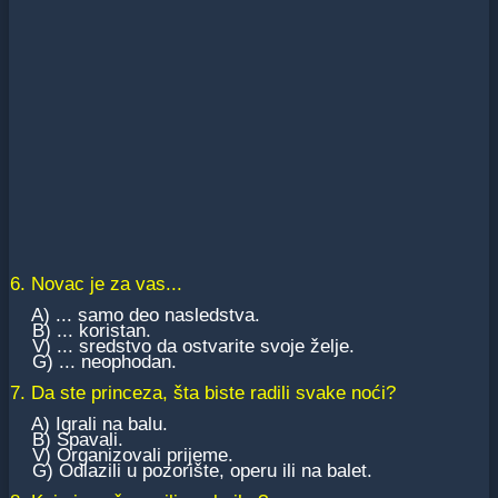
6. Novac je za vas...
A) ... samo deo nasledstva.
B) ... koristan.
V) ... sredstvo da ostvarite svoje želje.
G) ... neophodan.
7. Da ste princeza, šta biste radili svake noći?
A) Igrali na balu.
B) Spavali.
V) Organizovali prijeme.
G) Odlazili u pozorište, operu ili na balet.