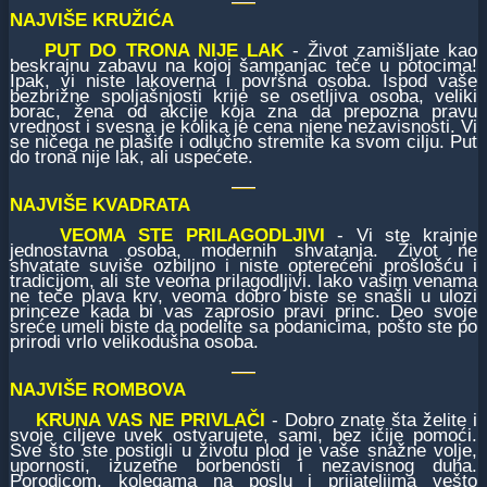
NAJVIŠE KRUŽIĆA
PUT DO TRONA NIJE LAK
- Život zamišljate kao
beskrajnu zabavu na kojoj šampanjac teče u potocima!
Ipak, vi niste lakoverna i površna osoba. Ispod vaše
bezbrižne spoljašnjosti krije se osetljiva osoba, veliki
borac, žena od akcije koja zna da prepozna pravu
vrednost i svesna je kolika je cena njene nezavisnosti. Vi
se ničega ne plašite i odlučno stremite ka svom cilju. Put
do trona nije lak, ali uspećete.
NAJVIŠE KVADRATA
VEOMA STE PRILAGODLJIVI
- Vi ste krajnje
jednostavna osoba, modernih shvatanja. Život ne
shvatate suviše ozbiljno i niste opterećeni prošlošću i
tradicijom, ali ste veoma prilagodljivi. Iako vašim venama
ne teče plava krv, veoma dobro biste se snašli u ulozi
princeze kada bi vas zaprosio pravi princ. Deo svoje
sreće umeli biste da podelite sa podanicima, pošto ste po
prirodi vrlo velikodušna osoba.
NAJVIŠE ROMBOVA
KRUNA VAS NE PRIVLAČI
- Dobro znate šta želite i
svoje ciljeve uvek ostvarujete, sami, bez ičije pomoći.
Sve što ste postigli u životu plod je vaše snažne volje,
upornosti, izuzetne borbenosti i nezavisnog duha.
Porodicom, kolegama na poslu i prijateljima vešto