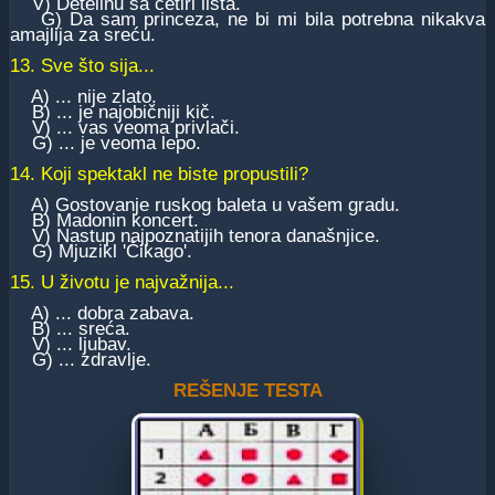
V) Detelinu sa četiri lista.
G) Da sam princeza, ne bi mi bila potrebna nikakva
amajlija za sreću.
13. Sve što sija...
A) ... nije zlato.
B) ... je najobičniji kič.
V) ... vas veoma privlači.
G) ... je veoma lepo.
14. Koji spektakl ne biste propustili?
A) Gostovanje ruskog baleta u vašem gradu.
B) Madonin koncert.
V) Nastup najpoznatijih tenora današnjice.
G) Mjuzikl 'Čikago'.
15. U životu je najvažnija...
A) ... dobra zabava.
B) ... sreća.
V) ... ljubav.
G) ... zdravlje.
REŠENJE TESTA