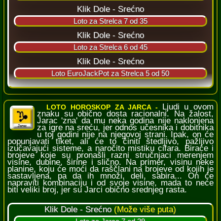
Ljudi u ovom
LOTO HOROSKOP ZA JARCA -
znaku su obično dosta racionalni. Na žalost,
Jarac 'zna' da mu neka godina nije naklonjena
za igre na sreću, jer odnos učesnika i dobitnika
u toj godini nije na njegovoj strani. Ipak, on će
popunjavati tiket, ali će to činiti štedljivo, pažljivo
izučavajući sisteme, a naročito mistiku cifara. Biraće i
brojeve koje su pronašli razni stručnjaci merenjem
visine, dubine, širine i slično. Na primer, visinu neke
planine, koju će moći da raščlani na brojeve od kojih je
sastavljena, pa da ih množi, deli, sabira... On će
napraviti kombinaciju i od svoje visine, mada to neće
biti veliki broj, jer su Jarci obično srednjeg rasta.