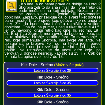
LOTO HOROSKOP ZA ŠKORPIJE
Ko ima, a ko nema prava da dobije na Lotou?
Škorpija želi to da zna i misli da i ona treba da
bude među onima koji dobijaju. Nezasita je i
ne zadovoljava se jednim ili povremenim
dobicima. Zapravo, priželjkuje da joj svaki tiket donese
barem nešto. Bira brojeve koje gotovo niko ne unosi u
tiker. Želi da bude sama i dosta raznišlja o velikim
dobicima. Ona će, na primer, uneti u tiket brojeve 4 i 5,
jer to, navodno, drugi retko kad čine. Ili, recimo, 19 i
21. Broj 7 za Škorpiju mora uvek da bude na tiketu, pa
joj to olakšava biranje ostalih cifara. To svrstavanje u
red, koje primenjuje Škorpija, ima svoje varijante. Ne
upisuje samo brojeve koji su na tiketu jedni pored
drugih, već i one brojeve koji su jedni ispod ili iznad
drugih. Ne ustručava se da unosi cifre koje, po
verovanju, donose nesreću, kao što su 13 ili 7. Čak će
iz inata da upiše sve - od 7 do 13.