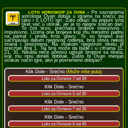
-
Po saznanjima
LOTO HOROSKOP ZA OVNA
astrologa Ovan dobija u igrama na sreću, pa
tako i u LOTO igri. Zato odlazi da popuni svoj
tiket već u utorak, jer je to njegov srećan dan.
To čini brzo, precrtava brojeve intenzivno i
impulsivno. Uzima one brojeve koji mu trenutno padnu
na pamat i prođu kroz glavu. To su brojevi koji
sačinjavaju datum njegovog rođenja, broj slova nekog
imana i prezimena. Na svakom njegovom tiketu je
precrtan broj 1. Taj broj može da bude i u ciframa 11,
21, 31. Nikada neće ponovo upisati brojeve sa tiketa,
koji mu nisu doneli dobitak. Zašto bi Ovan menjao
ovakav način igre, ako je povremeno dobijao?