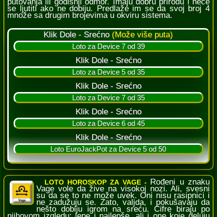
putovanja ili godišnji odmor. Imaju dobru prirodu i neće
se ljutiti ako ne dobiju. Predlaže im se da svoj broj 4
množe sa drugim brojevima u okviru sistema.
Rođeni u znaku
LOTO HOROSKOP ZA VAGE -
Vage vole da žive na visokoj nozi. Ali, svesni
su da se to ne može uvek. Oni nisu rasipnici i
ne zadužuju se. Zato, valjda, i pokušavaju da
nešto dobiju igrom na sreću. Cifre biraju po
njihovom izgledu: lepe i najlepše, ali i one koje deluju