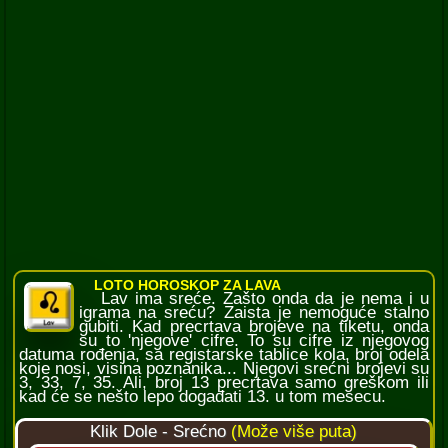
LOTO HOROSKOP ZA LAVA
Lav ima sreće. Zašto onda da je nema i u
igrama na sreću? Zaista je nemoguće stalno
gubiti. Kad precrtava brojeve na tiketu, onda
su to 'njegove' cifre. To su cifre iz njegovog
datuma rođenja, sa registarske tablice kola, broj odela
koje nosi, visina poznanika... Njegovi srećni brojevi su
3, 33, 7, 35. Ali, broj 13 precrtava samo greškom ili
kad će se nešto lepo događati 13. u tom mesecu.