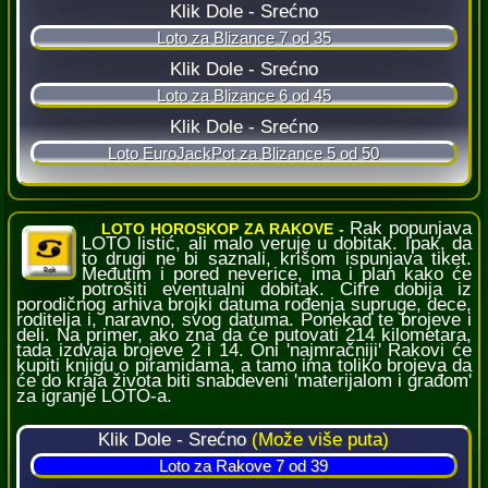
Rak popunjava
LOTO HOROSKOP ZA RAKOVE -
LOTO listić, ali malo veruje u dobitak. Ipak, da
to drugi ne bi saznali, krišom ispunjava tiket.
Međutim i pored neverice, ima i plan kako će
potrošiti eventualni dobitak. Cifre dobija iz
porodičnog arhiva brojki datuma rođenja supruge, dece,
roditelja i, naravno, svog datuma. Ponekad te brojeve i
deli. Na primer, ako zna da će putovati 214 kilometara,
tada izdvaja brojeve 2 i 14. Oni 'najmračniji' Rakovi će
kupiti knjigu o piramidama, a tamo ima toliko brojeva da
će do kraja života biti snabdeveni 'materijalom i građom'
za igranje LOTO-a.