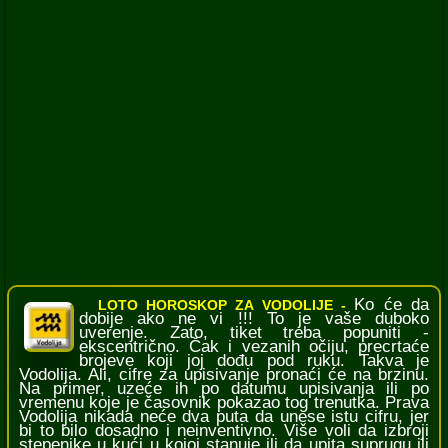
Ko će da
LOTO HOROSKOP ZA VODOLIJE -
dobije ako ne vi !!! To je vaše duboko
uverenje. Zato, tiket treba popuniti -
ekscentrično. Čak i vezanih očiju, precrtaće
brojeve koji joj dođu pod ruku. Takva je
Vodolija. Ali, cifre za upisivanje pronaći će na brzinu.
Na primer, uzeće ih po datumu upisivanja ili po
vremenu koje je časovnik pokazao tog trenutka. Prava
Vodolija nikada neće dva puta da unese istu cifru, jer
bi to bilo dosadno i neinventivno. Više voli da izbroji
stepenike u kući u kojoj stanuje ili da upita suprugu ili