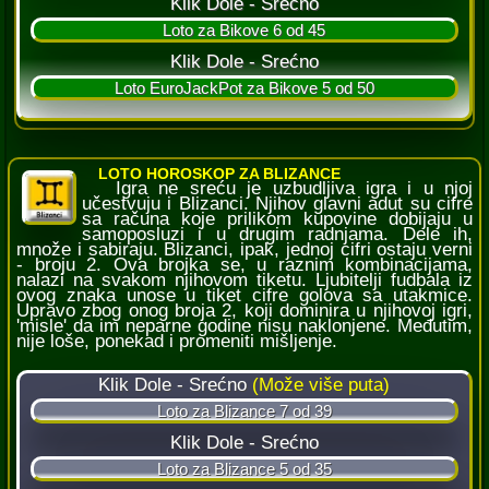
LOTO HOROSKOP ZA BLIZANCE
Igra ne sreću je uzbudljiva igra i u njoj
učestvuju i Blizanci. Njihov glavni adut su cifre
sa računa koje prilikom kupovine dobijaju u
samoposluzi i u drugim radnjama. Dele ih,
množe i sabiraju. Blizanci, ipak, jednoj cifri ostaju verni
- broju 2. Ova brojka se, u raznim kombinacijama,
nalazi na svakom njihovom tiketu. Ljubitelji fudbala iz
ovog znaka unose u tiket cifre golova sa utakmice.
Upravo zbog onog broja 2, koji dominira u njihovoj igri,
'misle' da im neparne godine nisu naklonjene. Međutim,
nije loše, ponekad i promeniti mišljenje.