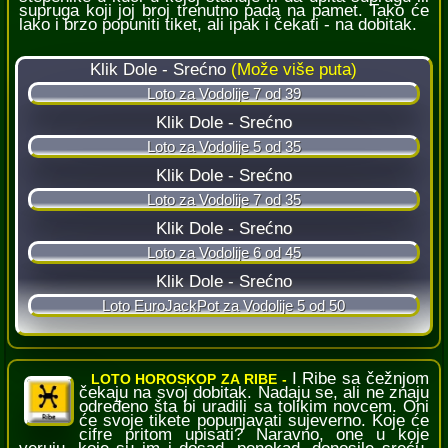
supruga koji joj broj trenutno pada na pamet. Tako će
lako i brzo popuniti tiket, ali ipak i čekati - na dobitak.
I Ribe sa čežnjom
LOTO HOROSKOP ZA RIBE -
čekaju na svoj dobitak. Nadaju se, ali ne znaju
određeno šta bi uradili sa tolikim novcem. Oni
će svoje tikete popunjavati sujeverno. Koje će
cifre pritom upisati? Naravno, one u koje