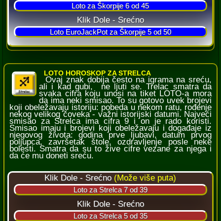
LOTO HOROSKOP ZA STRELCA
Ovaj znak dobija često na igrama na sreću,
ali i kad gubi, ne ljuti se. Trelac smatra da
svaka cifra koju unosi na tiket LOTO-a mora
da ima neki smisao. To su gotovo uvek brojevi
koji obeležavaju istoriju: pobeda u nekom ratu, rođenje
nekog velikog čoveka - važni istorijski datumi. Najveći
smisao za Strelca ima cifra 9 i on je rado koristi.
Smisao imaju i brojevi koji obeležavaju i događaje iz
njegovog života: godina prve ljubavi, datum prvog
poljupca, završetak štole, ozdravljenje posle neke
bolesti. Smatra da su to žive cifre vezane za njega i
da će mu doneti sreću.