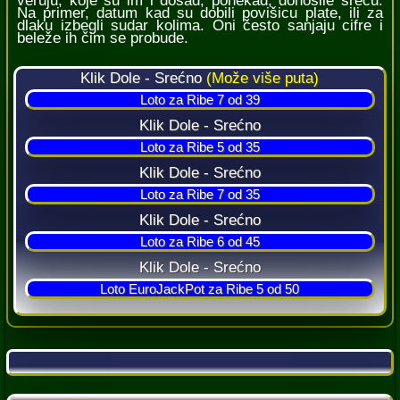
veruju, koje su im i dosad, ponekad, donosile sreću.
Na primer, datum kad su dobili povišicu plate, ili za
dlaku izbegli sudar kolima. Oni često sanjaju cifre i
beleže ih čim se probude.