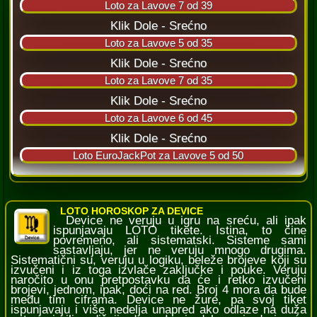
LOTO HOROSKOP ZA DEVICE
Device ne veruju u igru na sreću, ali ipak
ispunjavaju LOTO tikete. Istina, to čine
povremeno, ali sistematski. Sisteme sami
sastavljaju, jer ne veruju mnogo drugima.
Sistematični su, veruju u logiku, beleže brojeve koji su
izvučeni i iz toga izvlače zaključke i pouke. Veruju
naročito u onu pretpostavku da će i retko izvučeni
brojevi, jednom, ipak, doći na red. Broj 4 mora da bude
među tim ciframa. Device ne žure, pa svoj tiket
ispunjavaju i više nedelja unapred ako odlaze na duža