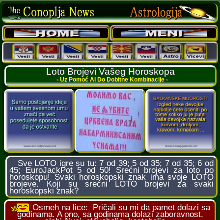
Loto Brojevi Vašeg Horoskopa
- Uz Pomoć AI Do Dobitne Kombinacije -
Sve LOTO igre su tu: 7 od 39; 5 od 35; 7 od 35; 6 od
45; EuroJackPot 5 od 50! Srećni brojevi za loto po
horoskopu! Svaki horoskopski znak ima svoje LOTO
brojeve. Koji su srećni LOTO brojevi za svaki
horoskopski znak?
Osmeh na lice:
Pričali su mi da pamet dolazi sa
godinama. A ono, sa godinama dolazi zaboravnost,