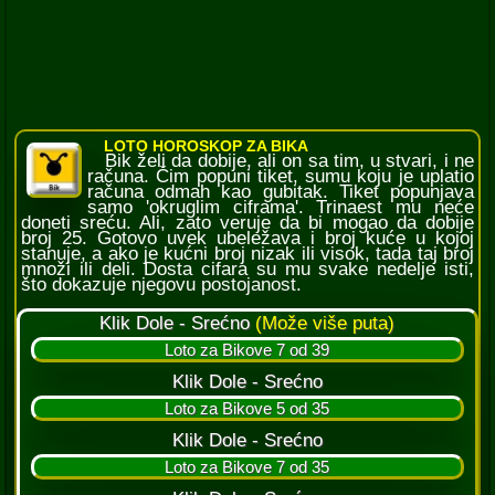
LOTO HOROSKOP ZA BIKA
Bik želi da dobije, ali on sa tim, u stvari, i ne
računa. Čim popuni tiket, sumu koju je uplatio
računa odmah kao gubitak. Tiket popunjava
samo 'okruglim ciframa'. Trinaest mu neće
doneti sreću. Ali, zato veruje da bi mogao da dobije
broj 25. Gotovo uvek ubeležava i broj kuće u kojoj
stanuje, a ako je kućni broj nizak ili visok, tada taj broj
množi ili deli. Dosta cifara su mu svake nedelje isti,
što dokazuje njegovu postojanost.