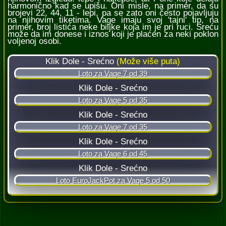
harmonično kad se upišu. Oni misle, na primer, da su
brojevi 22, 44, 11 - lepi, pa se zato oni često pojavljuju
na njihovim tiketima. Vage imaju svoj 'tajni' tip, na
primer, broj listića neke biljke koja im je pri ruci. Sreću
može da im donese i iznos koji je plaćen za neki poklon
voljenoj osobi.