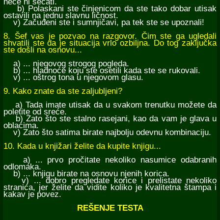
neće ni sećati.
b) Polaskani ste činjenicom da ste tako dobar utisak
ostavili na jednu slavnu ličnost.
v) Začuđeni ste i sumnjičavi, pa tek ste se upoznali!
8. Šef vas je pozvao na razgovor. Čim ste ga ugledali
shvatili ste da je situacija vrlo ozbiljna. Do tog zaključka
ste došli na osnovu...
a) ... njegovog strogog pogleda.
b) ... hladnoće koju ste osetili kada ste se rukovali.
v) ... oštrog tona u njegovom glasu.
9. Kako znate da ste zaljubljeni?
a) Tada imate utisak da u svakom trenutku možete da
poletite od sreće.
b) Zato što ste stalno rasejani, kao da vam je glava u
oblacima.
v) Zato što satima birate najbolju odevnu kombinaciju.
10. Kada u knjižari želite da kupite knjigu...
a) ... prvo pročitate nekoliko nasumice odabranih
odlomaka.
b) ... knjigu birate na osnovu njenih korica.
v) ... dobro pregledate korice i prelistate nekoliko
stranica, jer želite da vidite koliko je kvalitetna štampa i
kakav je povez.
REŠENJE TESTA