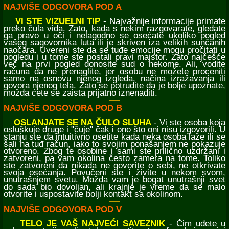
NAJVIŠE ODGOVORA POD A
VI STE VIZUELNI TIP
- Najvažnije informacije primate
preko čula vida. Zato, kada s nekim razgovarate, gledate
ga pravo u oči i nelagodno se osećate ukoliko pogled
vašeg sagovornika luta ili je skriven iza velikih sunčanih
naočara. Uvereni ste da se tuđe emocije mogu pročitati u
pogledu i u tome ste postali pravi majstor. Zato najčešće
već na prvi pogled donosite sud o nekome. Ali, vodite
računa da ne prenaglite, jer osobu ne možete proceniti
samo na osnovu njenog izgleda, načina izražavanja ili
govora njenog tela. Zato se potrudite da je bolje upoznate,
možda ćete se zaista prijatno iznenaditi.
NAJVIŠE ODGOVORA POD B
OSLANJATE SE NA ČULO SLUHA
- Vi ste osoba koja
osluškuje druge i "čuje" čak i ono što oni nisu izgovorili. U
stanju ste da intuitivno osetite kada neka osoba laže ili se
šali na tuđ račun, iako to svojim ponašanjem ne pokazuje
otvoreno. Zbog te osobine i sami ste prilično uzdržani i
zatvoreni, pa vam okolina često zamera na tome. Toliko
ste zatvoreni da nikada ne govorite o sebi, ne otkrivate
svoja osećanja. Povučeni ste i živite u nekom svom,
unutrašnjem svetu. Možda vam je bogat unutrašnji svet
do sada bio dovoljan, ali krajnje je vreme da se malo
otvorite i uspostavite bolji kontakt sa okolinom.
NAJVIŠE ODGOVORA POD V
TELO JE VAŠ NAJVEĆI SAVEZNIK
- Čim uđete u