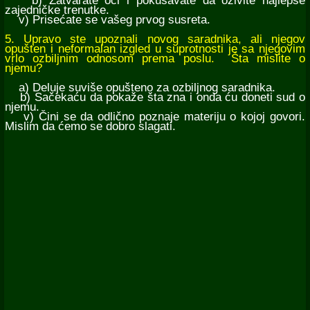
b) Zatvarate oči i pokušavate da oživite najlepše
zajedničke trenutke.
v) Prisećate se vašeg prvog susreta.
5. Upravo ste upoznali novog saradnika, ali njegov
opušten i neformalan izgled u suprotnosti je sa njegovim
vrlo ozbiljnim odnosom prema poslu. Šta mislite o
njemu?
a) Deluje suviše opušteno za ozbiljnog saradnika.
b) Sačekaću da pokaže šta zna i onda ću doneti sud o
njemu.
v) Čini se da odlično poznaje materiju o kojoj govori.
Mislim da ćemo se dobro slagati.