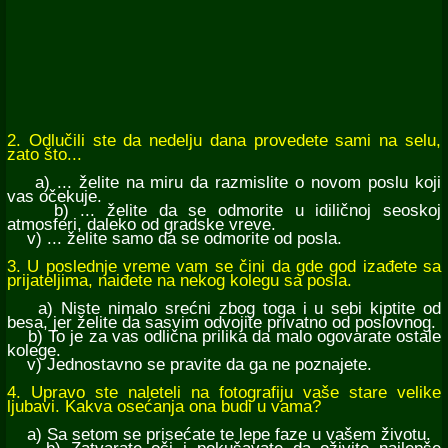
2. Odlučili ste da nedelju dana provedete sami na selu,
zato što...
a) ... želite na miru da razmislite o novom poslu koji
vas očekuje.
b) ... želite da se odmorite u idiličnoj seoskoj
atmosferi, daleko od gradske vreve.
v) ... želite samo da se odmorite od posla.
3. U poslednje vreme vam se čini da gde god izađete sa
prijateljima, naiđete na nekog kolegu sa posla.
a) Niste nimalo srećni zbog toga i u sebi kiptite od
besa, jer želite da sasvim odvojite privatno od poslovnog.
b) To je za vas odlična prilika da malo ogovarate ostale
kolege.
v) Jednostavno se pravite da ga ne poznajete.
4. Upravo ste naleteli na fotografiju vaše stare velike
ljubavi. Kakva osećanja ona budi u vama?
a) Sa setom se prisećate te lepe faze u vašem životu.