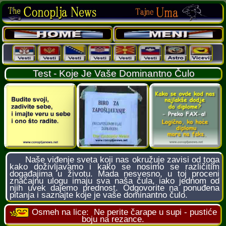
Test - Koje Je Vaše Dominantno Čulo
Naše viđenje sveta koji nas okružuje zavisi od toga
kako doživljavamo i kako se nosimo se različitim
događajima u životu. Mada nesvesno, u toj proceni
značajnu ulogu imaju sva naša čula, iako jednom od
njih uvek dajemo prednost. Odgovorite na ponuđena
pitanja i saznajte koje je vaše dominantno čulo.
Osmeh na lice:
Ne perite čarape u supi - pustiće
boju na rezance.