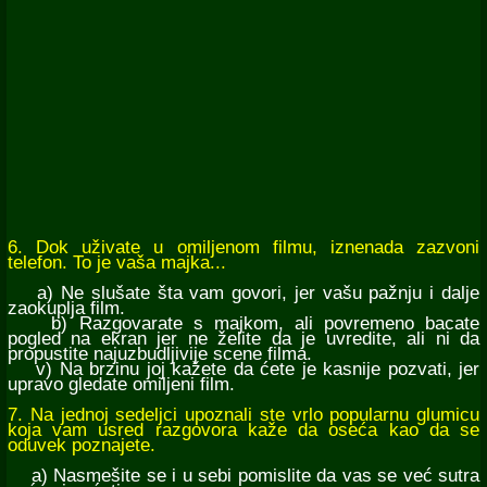
6. Dok uživate u omiljenom filmu, iznenada zazvoni
telefon. To je vaša majka...
a) Ne slušate šta vam govori, jer vašu pažnju i dalje
zaokuplja film.
b) Razgovarate s majkom, ali povremeno bacate
pogled na ekran jer ne želite da je uvredite, ali ni da
propustite najuzbudljivije scene filma.
v) Na brzinu joj kažete da ćete je kasnije pozvati, jer
upravo gledate omiljeni film.
7. Na jednoj sedeljci upoznali ste vrlo popularnu glumicu
koja vam usred razgovora kaže da oseća kao da se
oduvek poznajete.
a) Nasmešite se i u sebi pomislite da vas se već sutra