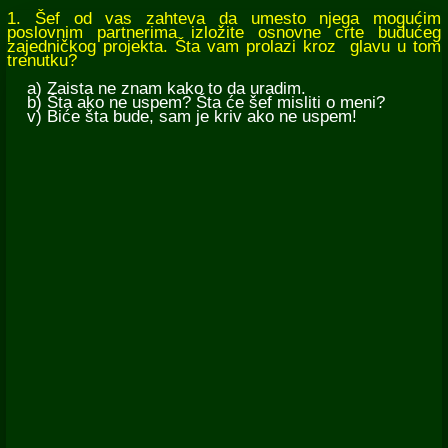
1. Šef od vas zahteva da umesto njega mogućim
poslovnim partnerima izložite osnovne crte budućeg
zajedničkog projekta. Šta vam prolazi kroz glavu u tom
trenutku?
a) Zaista ne znam kako to da uradim.
b) Šta ako ne uspem? Šta će šef misliti o meni?
v) Biće šta bude, sam je kriv ako ne uspem!