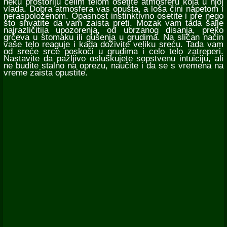
neku prostoriju celim telom osetite atmosferu koja u njoj
vlada. Dobra atmosfera vas opušta, a loša čini napetom i
neraspoloženom. Opasnost instinktivno osetite i pre nego
što shvatite da vam zaista preti. Mozak vam tada šalje
najrazličitija upozorenja, od ubrzanog disanja, preko
grčeva u stomaku ili gušenja u grudima. Na sličan način
vaše telo reaguje i kada doživite veliku sreću. Tada vam
od sreće srce poskoči u grudima i celo telo zatreperi.
Nastavite da pažljivo osluškujete sopstvenu intuiciju, ali
ne budite stalno na oprezu, naučite i da se s vremena na
vreme zaista opustite.