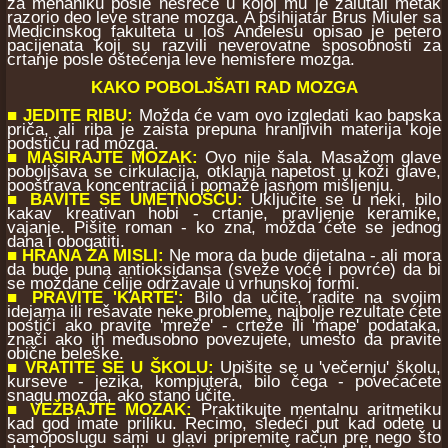
za mehaniku posle nesreće u kojoj mu je zalutali metak
razorio deo leve strane mozga. A psihijatar Brus Miuler sa
Medicinskog fakulteta u los Anđelesu opisao je petero
pacijenata koji su razvili neverovatne sposobnosti za
crtanje posle oštećenja leve hemisfere mozga.
KAKO POBOLJŠATI RAD MOZGA
■
JEDITE RIBU:
Možda će vam ovo izgledati kao bapska
priča, ali riba je zaista prepuna hranljivih materija koje
podstiču rad mozga.
■
MASIRAJTE MOZAK:
Ovo nije šala. Masažom glave
poboljšava se cirkulacija, otklanja napetost u koži glave,
pooštrava koncentracija i pomaže jasnom mišljenju.
■
BAVITE SE UMETNOŠĆU:
Uključite se u neki, bilo
kakav kreativan hobi - crtanje, pravljenje keramike,
vajanje. Pišite roman - ko zna, možda ćete se jednog
dana i obogatiti.
■
HRANA ZA MISLI:
Ne mora da bude dijetalna - ali mora
da bude puna antioksidansa (sveže voće i povrće) da bi
se moždane ćelije održavale u vrhunskoj formi.
■
PRAVITE 'KARTE':
Bilo da učite, radite na svojim
idejama ili rešavate neke probleme, najbolje rezultate ćete
postići ako pravite 'mreže' - crteže ili 'mape' podataka,
znači ako ih međusobno povezujete, umesto da pravite
obične beleške.
■
VRATITE SE U ŠKOLU:
Upišite se u 'večernju' školu,
kurseve - jezika, kompjutera, bilo čega - povećaćete
snagu mozga, ako stano učite.
■
VEŽBAJTE MOZAK:
Praktikujte mentalnu aritmetiku
kad god imate priliku. Recimo, sledeći put kad odete u
samoposlugu sami u glavi pripremite račun pre nego što