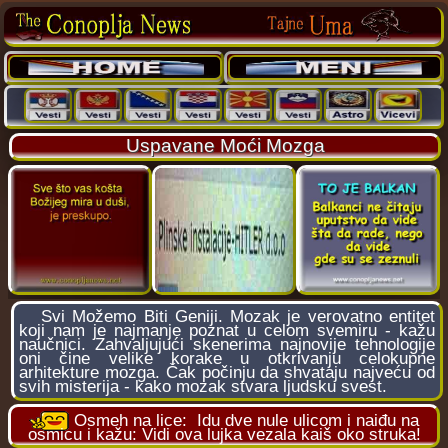
Uspavane Moći Mozga
Svi Možemo Biti Geniji. Mozak je verovatno entitet
koji nam je najmanje poznat u celom svemiru - kažu
naučnici. Zahvaljujući skenerima najnovije tehnologije
oni čine velike korake u otkrivanju celokupne
arhitekture mozga. Čak počinju da shvataju najveću od
svih misterija - kako mozak stvara ljudsku svest.
Osmeh na lice:
Idu dve nule ulicom i naiđu na
osmicu i kažu: Vidi ova lujka vezala kaiš oko struka!