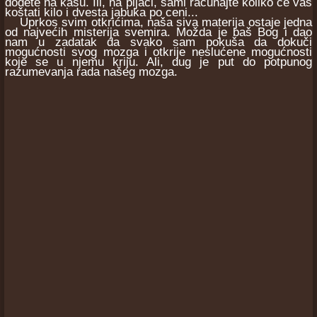
dođete na kasu. Ili, na pijaci, sami računajte koliko će vas
koštati kilo i dvesta jabuka po ceni...
Uprkos svim otkrićima, naša siva materija ostaje jedna
od najvećih misterija svemira. Možda je baš Bog i dao
nam u zadatak da svako sam pokuša da dokuči
mogućnosti svog mozga i otkrije neslućene mogućnosti
koje se u njemu kriju. Ali, dug je put do potpunog
razumevanja rada našeg mozga.