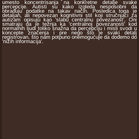
umesto koncentrisanja na konkretne detalje svake
percepcije. Autisti su kako izgleda nesposobni da
obrađuju podatke na takav način. Posledica toga je
detaljan, ali nepovezan kognitivni stil koji stručnjaci za
autizam opisuju kao 'slabu centralnu povezanost'. Oni
smatraju da je težnja ka 'centralnoj povezanosti' kod
normalnih ljudi toliko snažna da percepciju i misli svodi u
koncepte značenja i pre nego što je svaki detalj
registrovan, što nam potpuno onemogućuje da dođemo do
'nižih informacija'.