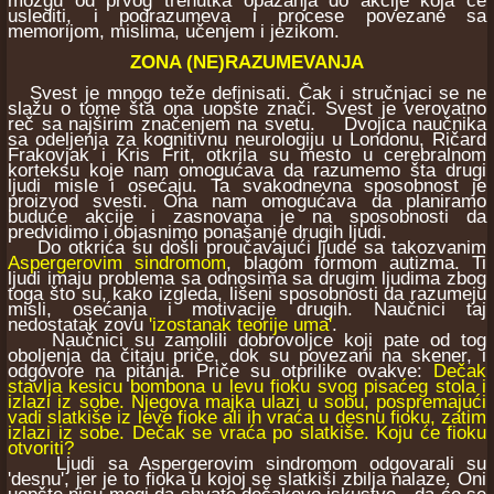
mozgu od prvog trenutka opažanja do akcije koja će
uslediti, i podrazumeva i procese povezane sa
memorijom, mislima, učenjem i jezikom.
ZONA (NE)RAZUMEVANJA
Svest je mnogo teže definisati. Čak i stručnjaci se ne
slažu o tome šta ona uopšte znači. Svest je verovatno
reč sa najširim značenjem na svetu. Dvojica naučnika
sa odeljenja za kognitivnu neurologiju u Londonu, Ričard
Frakovjak i Kris Frit, otkrila su mesto u cerebralnom
korteksu koje nam omogućava da razumemo šta drugi
ljudi misle i osećaju. Ta svakodnevna sposobnost je
proizvod svesti. Ona nam omogućava da planiramo
buduće akcije i zasnovana je na sposobnosti da
predvidimo i objasnimo ponašanje drugih ljudi.
Do otkrića su došli proučavajući ljude sa takozvanim
Aspergerovim sindromom
, blagom formom autizma. Ti
ljudi imaju problema sa odnosima sa drugim ljudima zbog
toga što su, kako izgleda, lišeni sposobnosti da razumeju
misli, osećanja i motivacije drugih. Naučnici taj
nedostatak zovu
'izostanak teorije uma'
.
Naučnici su zamolili dobrovoljce koji pate od tog
oboljenja da čitaju priče, dok su povezani na skener, i
odgovore na pitanja. Priče su otprilike ovakve:
Dečak
stavlja kesicu bombona u levu fioku svog pisaćeg stola i
izlazi iz sobe. Njegova majka ulazi u sobu, pospremajući
vadi slatkiše iz leve fioke ali ih vraća u desnu fioku, zatim
izlazi iz sobe. Dečak se vraća po slatkiše. Koju će fioku
otvoriti?
Ljudi sa Aspergerovim sindromom odgovarali su
'desnu', jer je to fioka u kojoj se slatkiši zbilja nalaze. Oni