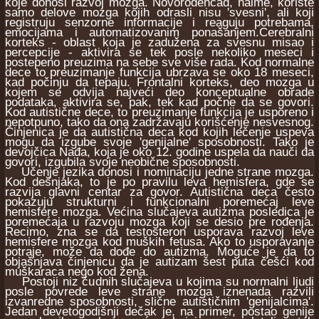
koje donosi razvoj mozga. Novorođenčad, naime, koriste
samo delove mozga kojih odrasli nisu 'svesni', ali koji
registruju senzorne informacije i reaguju potrebama,
emocijama i automatizovanim ponašanjem.Cerebralni
korteks - oblast koja je zadužena za svesnu misao i
percepcije - aktivira se tek posle nekoliko meseci i
postepeno preuzima na sebe sve više rada. Kod normalne
dece to preuzimanje funkcija ubrzava se oko 18 meseci,
kad počinju da tepaju. Frontalni korteks, deo mozga u
kojem se odvija najveći deo konceptualne obrade
podataka, aktivira se, pak, tek kad počne da se govori.
Kod autistične dece, to preuzimanje funkcija je usporeno i
nepotpuno, tako da ona zadržavaju korišćenje nesvesnog.
Činjenica je da autistična deca kod kojih lečenje uspeva
mogu da izgube svoje 'genijalne' sposobnosti. Tako je
devojčica Nađa, koja je oko 12. godine uspela da nauči da
govori, izgubila svoje neobične sposobnosti.
Učenje jezika donosi i nominaciju jedne strane mozga.
Kod dešnjaka, to je po pravilu leva hemisfera, gde se
razvija glavni centar za govor. Autistična deca često
pokazuju strukturni i funkcionalni poremećaj leve
hemisfere mozga. Većina slučajeva autizma posledica je
poremećaja u razvoju mozga koji se desio pre rođenja.
Recimo, zna se da testosteron usporava razvoj leve
hemisfere mozga kod muških fetusa. Ako to usporavanje
potraje, može da dođe do autizma. Moguće je da to
objašnjava činjenicu da je autizam šest puta češći kod
muškaraca nego kod žena.
Postoji niz čudnih slučajeva u kojima su normalni ljudi
posle povrede leve strane mozga iznenada razvili
izvanredne sposobnosti, slične autističnim 'genijalcima'.
Jedan devetogodišnji dečak je, na primer, postao genije