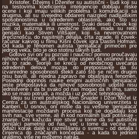
Kristofer, Džejms i Dženifer su autistični - ljudi koji su
na testovima koeficijenta inteligencije dobijaju niske
ocene i koji imaju velikih problema u komunikaciji sa
drugima, ali su svejedno obdareni naizgled nadljudskim
sposobnostima u određenim oblastima, ako što su
muzika, matematika ili umetnost. Svaki deseti čovek koji
pati od autizma ima neobične talete, mada su retki
genijalci kao Stiven Viltšajer, koji sa neverovatnom
preciznošću, do najsitnijih detalja, crta zgrade, ili čovek-
računar kakvog u filmu Kišni čovek igra Dastin Hofman.
Od kada je fenomen autista 'genijalaca' primećen pre
jednog veka, bilo je oko stotinu takvih ljudi.
Gotovo svi oni su poznati i naučnici pomno proučavaju
njihove veštine, ali još niko nije uspeo da ustanovi kako
oni to rade. Teorije se kreću od neobičnog uvećanja
određenih delova mozga do pretpostavke da su
izvanredne sposobnosti stekli zato što se ničim drugim
nisu bavili, ali nijedna zapravo ne objašnjava fenomen.
Poslednji doprinos nauke enigmi autističnih 'genijalaca'
jeste pretpostavka da njihove sposobnosti uopšte nisu
jednistvene i da bi svako od nas mogao da ih ima, samo
ako se malo potrudi, a možda i uz pomoć tehnologije.
Ideju su izneli psiholozi Alen Šnajder i Džon Mičel iz
Centra za um australijskog Nacionalnog univerziteta u
Kanberi. U osnovi, oni misle da su veštine 'genijalaca'
manifestacije moždanih procesa koji se događaju kod
svih nas, sve vreme, ali ih kod normalnih ljudi potiskuje -
znanje. Oni kažu:da nije stvar u tome da su autistični
genijalci pametniji od nas, već u tome da većina nas
odlazi korak dalje u razmišljanju o svemu - od detalja i
činjenica do značajnih koncepata - a kada to jednom
uradimo, više ne možemo natrag.