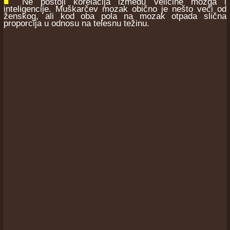
■
Ne postoji korelacija između veličine mozga i
inteligencije. Muškarčev mozak obično je nešto veći od
ženskog, ali kod oba pola na mozak otpada slična
proporcija u odnosu na telesnu težinu.