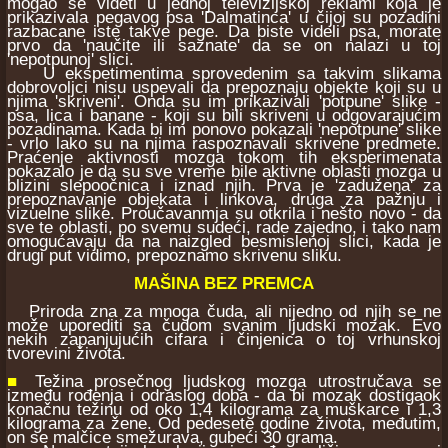
mogao se videti u jednoj televizijskoj reklami koja je
prikazivala pegavog psa 'Dalmatinca' u čijoj su pozadini
razbacane iste takve pege. Da biste videli psa, morate
prvo da 'naučite ili saznate' da se on nalazi u toj
'nepotpunoj' slici.
U ekspetimentima sprovedenim sa takvim slikama
dobrovoljci nisu uspevali da prepoznaju objekte koji su u
njima 'skriveni'. Onda su im prikazivali 'potpune' slike -
psa, lica i banane - koji su bili skriveni u odgovarajućim
pozadinama. Kada bi im ponovo pokazali 'nepotpune' slike
- vrlo lako su na njima raspoznavali skrivene predmete.
Praćenje aktivnosti mozga tokom tih eksperimenata
pokazalo je da su sve vreme bile aktivne oblasti mozga u
blizini slepoočnica i iznad njih. Prva je 'zadužena' za
prepoznavanje objekata i linkova, druga za pažnju i
vizuelne slike. Proučavanmja su otkrila i nešto novo - da
sve te oblasti, po svemu sudeći, rade zajedno, i tako nam
omogućavaju da na naizgled besmislenoj slici, kada je
drugi put vidimo, prepoznamo skrivenu sliku.
MAŠINA BEZ PREMCA
Priroda zna za mnoga čuda, ali nijedno od njih se ne
može uporediti sa čudom svanim ljudski mozak. Evo
nekih zapanjujućih cifara i činjenica o toj vrhunskoj
tvorevini života.
■
Težina prosečnog ljudskog mozga utrostručava se
između rođenja i odraslog doba - da bi mozak dostigaok
konačnu težinu od oko 1,4 kilograma za muškarce i 1,3
kilograma za žene. Od pedesete godine života, međutim,
on se malčice smežurava, gubeći 30 grama.