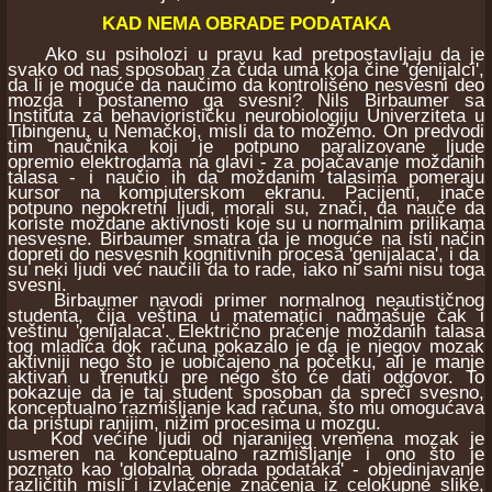
KAD NEMA OBRADE PODATAKA
Ako su psiholozi u pravu kad pretpostavljaju da je
svako od nas sposoban za čuda uma koja čine 'genijalci',
da li je moguće da naučimo da kontrolišeno nesvesni deo
mozga i postanemo ga svesni? Nils Birbaumer sa
Instituta za behaviorističku neurobiologiju Univerziteta u
Tibingenu, u Nemačkoj, misli da to možemo. On predvodi
tim naučnika koji je potpuno paralizovane ljude
opremio elektrodama na glavi - za pojačavanje moždanih
talasa - i naučio ih da moždanim talasima pomeraju
kursor na kompjuterskom ekranu. Pacijenti, inače
potpuno nepokretni ljudi, morali su, znači, da nauče da
koriste moždane aktivnosti koje su u normalnim prilikama
nesvesne. Birbaumer smatra da je moguće na isti način
dopreti do nesvesnih kognitivnih procesa 'genijalaca', i da
su neki ljudi već naučili da to rade, iako ni sami nisu toga
svesni.
Birbaumer navodi primer normalnog neautističnog
studenta, čija veština u matematici nadmašuje čak i
veštinu 'genijalaca'. Električno praćenje moždanih talasa
tog mladića dok računa pokazalo je da je njegov mozak
aktivniji nego što je uobičajeno na početku, ali je manje
aktivan u trenutku pre nego što će dati odgovor. To
pokazuje da je taj student sposoban da spreči svesno,
konceptualno razmišljanje kad računa, što mu omogućava
da pristupi ranijim, nižim procesima u mozgu.
Kod većine ljudi od njaranijeg vremena mozak je
usmeren na konceptualno razmišljanje i ono što je
poznato kao 'globalna obrada podataka' - objedinjavanje
različitih misli i izvlačenje značenja iz celokupne slike,