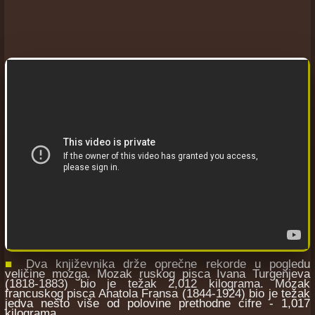
■
Dva književnika drže oprečne rekorde u pogledu
veličine mozga. Mozak ruskog pisca Ivana Turgenjeva
(1818-1883) bio je težak 2,012 kilograma. Mozak
francuskog pisca Anatola Fransa (1844-1924) bio je težak
jedva nešto više od polovine prethodne cifre - 1,017
kilograma.