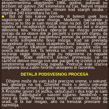
eksperimentima obavljenim 1966. godine, putovali su
brzinom od gotovo 290 kilometara na čas. Nervni impulsi
kreću se nešto sposrijim ritmom kod starijih osoba -
otprilike 240 kilometara na čas.
■
Bol od bilo kakve povrede ili bolesti uvek biva
registrovan od strane mozga. Međutim, najčudnije u
svemu je to što je sam mozak imun na bol. On ne sadrži
nijednu od receptorskih ćelija koje osećaju bol u drugim
delovima tela. Hirurške operacije na mozgu ponekad
moraju da se obave dok je pacijent u svesnom stanju, da
bi hirurg mogao uz pacijentovu pomoć da pronađe pravi
put krou kompleksno tkivo mozga. Kad se prevlada
neugodnost prvog reza skalpelom kroz lobanju i omotač
mozga umrtvi lokalnom anaestezijom, pacijent više ne
oseća nikakav bol. Ta tehnika se, na primer, koristi za
lociranje regije mozga koje su odgovorne za napade
epilepsije. Slabi električni šokovi primenjuju se na
različite delove mozga sve dok pacijent ne izvesti o prvim
simptomima epileptičkog napada. Područje koje izaziva
simptome biva zatim hirurški uklonjeno ili razoreno.
DETALJI PODSVESNOG PROCESA
Džejms može da vam kaže precizno vreme, u sekund,
bez gledanja na sat. Dženifer može u deliću sekunde
pogledom da izmeri šta god hoćete, do milimetra tačnosti.
A Kristofer govori 24 jezika, uključujući i dva koje je sam
izmislio. Zadivljujuće - sasvim sigurno. Neobično - ne
mora da bude. Prema novoj teoriji - svako to može da
uradi, ili bi bar mogao, ako na trenutak prestane da
razmišlja.