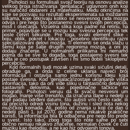
Psiholozi su formulisali svoju teoriju na osnovu analize
velikog broja istraživanja 'genijalaca', uglavnom onih koji
su naročito obdareni za matematiku. Među otkrićima na
koje se pozivaju su rezultati eksperimenata sa moždanim
slikama, koje otkrivaju koliko se nesvesnog rada mozga
odvija i pre nego što postanemo svesni svojih percepcija,
misli i osećanja. Vizuelna slika koja padne na retinu, na
primer, pojavljuje se u mozgu kao svesna percepcija tek
posle četvrt sekunde. Pre toga, svaki element slike -
boju, oblik, pokret i lokaciju - posebno identifikuju razni
specijalizovani delovi mozga. Ti elementi se onda slažu u
šemu koja se šalje drugim regionima mozga, a oni joj
dodaju značenje. U normalnim prilikama mi nemamo
pojma da se sve to događa, toga postajemo svesni tek
kada je ceo postupak završen i mi smo dobili 'sklopljenu'
percepciju.
Kod normalnih ljudi mozak uzima svaki sićušni detalj,
obrađuje ga, a onda iz celine uklanja najveći broj
informacija i ostavlja samo jednu korisnu ideju koja
postaje svesna. Kod 'genijalaca'izostaje uklanjanje viška
informacija, tako da oni vide sliku u fantastično detaljnim
sastavnim delovima, kao pojedinačne tačkice na
fotografiji. Psiholozi veruju da bi svačiji nesvesni um
mogao, manje više trenutno, da izračuna dane u nedelji u
koje padaju odrđeni datumi, što autisti vrlo često rade, ili
da precizno odredi visinu tona, dužinu i sled nota nekog
muzičkog komada. Ali, pošto od znanja u koji će dan u
nedelji pasti 1. jul 2070. godine nema nikakve praktične
koristi, ta informacija bila bi odbačena pre nego što pređe
u svest. Isto tako, zbog toga što note same po sebi
obično nemaju nikakvo značenje, normalan čovek će čuti
muziku kao melodiju, a ne kao niz odvojenih tonova.