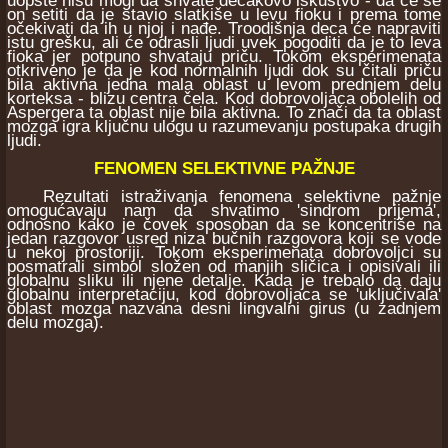
uopšte nisu mogi da shvate dečakovo iskustvo - da će se
on setiti da je stavio slatkiše u levu fioku i prema tome
očekivati da ih u njoj i nađe. Troodišnja deca će napraviti
istu grešku, ali će odrasli ljudi uvek pogoditi da je to leva
fioka jer potpuno shvataju priču. Tokom eksperimenata
otkriveno je da je kod normalnih ljudi dok su čitali priču
bila aktivna jedna mala oblast u levom prednjem delu
korteksa - blizu centra čela. Kod dobrovoljaca obolelih od
Aspergera ta oblast nije bila aktivna. To znači da ta oblast
mozga igra ključnu ulogu u razumevanju postupaka drugih
ljudi.
FENOMEN SELEKTIVNE PAŽNJE
Rezultati istraživanja fenomena selektivne pažnje
omogućavaju nam da shvatimo 'sindrom prijema',
odnosno kako je čovek sposoban da se koncentriše na
jedan razgovor usred niza bučnih razgovora koji se vode
u nekoj prostoriji. Tokom eksperimenata dobrovoljci su
posmatrali simbol složen od manjih sličica i opisivali ili
globalnu sliku ili njene detalje. Kada je trebalo da daju
globalnu interpretaciju, kod dobrovoljaca se 'uključivala'
oblast mozga nazvana desni lingvalni girus (u zadnjem
delu mozga).