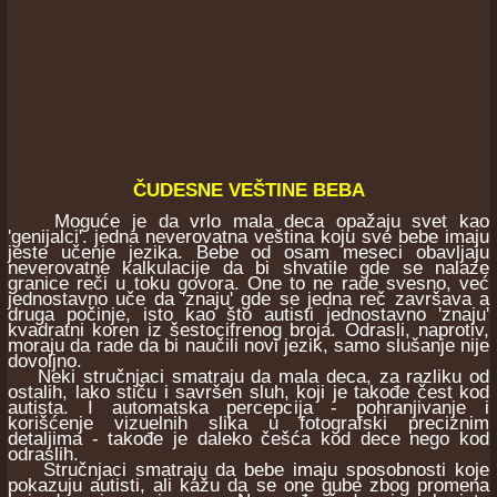
ČUDESNE VEŠTINE BEBA
Moguće je da vrlo mala deca opažaju svet kao
'genijalci'. jedna neverovatna veština koju sve bebe imaju
jeste učenje jezika. Bebe od osam meseci obavljaju
neverovatne kalkulacije da bi shvatile gde se nalaze
granice reči u toku govora. One to ne rade svesno, već
jednostavno uče da 'znaju' gde se jedna reč završava a
druga počinje, isto kao što autisti jednostavno 'znaju'
kvadratni koren iz šestocifrenog broja. Odrasli, naprotiv,
moraju da rade da bi naučili novi jezik, samo slušanje nije
dovoljno.
Neki stručnjaci smatraju da mala deca, za razliku od
ostalih, lako stiču i savršen sluh, koji je takođe čest kod
autista. I automatska percepcija - pohranjivanje i
korišćenje vizuelnih slika u fotografski preciznim
detaljima - takođe je daleko češća kod dece nego kod
odraslih.
Stručnjaci smatraju da bebe imaju sposobnosti koje
pokazuju autisti, ali kažu da se one gube zbog promena