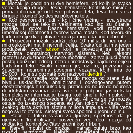
■
Mozak je podeljan u dve hemisfere, od kojih je svaka
verna kopija druge. Desna hemisfera kontroliše mišiće i
prima informacije od leve polovine tela; leva hemisfera
diriguje i kontroliše desnu polovinu tela.
■
Kod desnorukih ljudi - koji čine većinu - leva strana
mozga bavi se takvim veštinama kao što su čitanje,
pisanje i govor. Desna hemisfera vodi računa o
umetničkoj delatnosti i tvorevinama mašte. Kod levorukih
ljudi funkcije dve polovine mozga mogu da budu obrnute.
■
Prosečan mozak sadrži oko 10 milijardi neurona -
mikroskopski malih nervnih ćelija. Svaka ćelija ima jedan
produžetak zvani
akson
koji je povezuje sa ostalim
delovima centralnog nervnog sistema. Neki aksoni
protežu se dužinom kičmene moždine - zahvaljujući čemu
postaju duži od jednog metra i predstavlja najduže ćelije u
ljudskom telu. Svaki neuron je, uz to, povezan sa
susednim neuronima posebnim vezama kojih ima do
50.000 i koje su poznate pod nazivom
dendriti
.
■
Nove informacije koje stižu do mozga od stane čula
bivaju uskladištene, analizirane i odreagovane putem
elektrohemijskih impulsa koji protiču od neuro do neurona
dendritskim vezama. Još uvek nije potpuno jasno kako
kompleksne informacije bivaju kodirane u te impulse, ili
kako ovi bivaju sprovedeni natrag. Ali zna se da mozak
ostaje do izvesnog stepena aktivan tokom 24 časa, i da
svakog dana aktivira stotine miliona impulsa - više veza
nego svi telefonski sistemi sveta spojeni u jednu celinu.
■
Palac je toliko važan za ljudsku spretnost da je
njegovom kontrolisanju posvećen veći deo mozga od
onoga koji kontroliše čitav grudni koš i trbuh.
■
Nervni impulsi do mozga i natrag putuju brzo kao
trkački autromobil. Najbrži zaneleženi impulsi, u