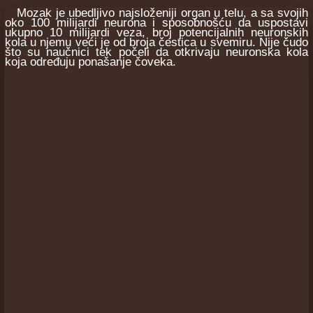
Mozak je ubedljivo najsloženiji organ u telu, a sa svojih
oko 100 milijardi neurona i sposobnošću da uspostavi
ukupno 10 milijardi veza, broj potencijalnih neuronskih
kola u njemu veći je od broja čestica u svemiru. Nije čudo
što su naučnici tek počeli da otkrivaju neuronska kola
koja određuju ponašanje čoveka.