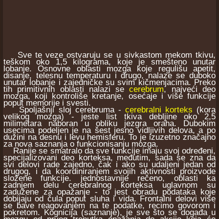
Sve te veze ostvaruju se u sivkastom mekom tkivu,
teškom oko 1,5 kilograma, koje je smešteno unutar
lobanje. Osnovne oblasti mozga koje regulišu apetit,
disanje, telesnu temperaturu i drugo, nalaze se duboko
unutar lobanje i zajedničke su svim kičmenjacima. Preko
tih primitivnih oblasti nalazi se
cerebrum
, najveći deo
mozga, koji kontroliše kretanje, osećaje i više funkcije
poput memorije i svesti.
Spoljašnji sloj cerebruma -
cerebralni korteks
(kora
velikog mozga) - jeste list tkiva debljine oko 2,5
milimetara naboran u obliku jezgra oraha. Dubokim
usecima podeljen je na šest jesno vidljivih delova, a po
dužini na desnu i levu hemisferu. To je izuzetno značajno
za nova saznanja o funkcionisanju mozga.
Ranije se smatralo da sve funkcije imaju svoj određeni,
specijalizovani deo korteksa, međutim, sada se zna da
svi delovi rade zajedno, čak i ako su udaljeni jedan od
drugog, i da koordiniranjem svojih aktivnosti proizvode
složene funkcije. jednostavnije rečeno, oblasti ka
zadnjem delu cerebralnog korteksa uglavnom su
zadužene za opažanje - to jest obradu podataka koje
dobijaju od čula poput sluha i vida. Frontalni delovi više
se bave reagovanjem na te podatke, recimo govorom i
pokretom. Kognicija (saznanje), je sve što se događa u