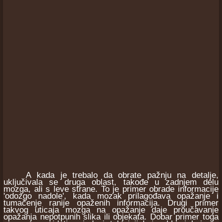
A kada je trebalo da obrate pažnju na detalje,
uključivala se druga oblast, takođe u zadnjem delu
mozga, ali s leve strane. To je primer obrade informacije
'odozgo nadole', kada mozak prilagođava opažanje i
tumačenje ranije opaženih informacija. Drugi primer
takvog uticaja mozga na opažanje daje proučavanje
opažanja nepotpunih slika ili objekata. Dobar primer toga