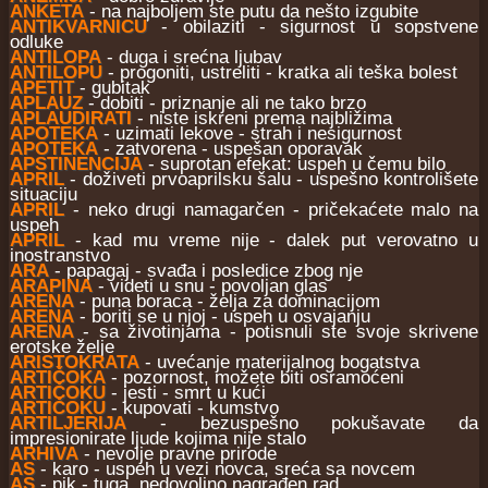
ANKETA
- na najboljem ste putu da nešto izgubite
ANTIKVARNICU
- obilaziti - sigurnost u sopstvene
odluke
ANTILOPA
- duga i srećna ljubav
ANTILOPU
- progoniti, ustreliti - kratka ali teška bolest
APETIT
- gubitak
APLAUZ
- dobiti - priznanje ali ne tako brzo
APLAUDIRATI
- niste iskreni prema najbližima
APOTEKA
- uzimati lekove - strah i nesigurnost
APOTEKA
- zatvorena - uspešan oporavak
APSTINENCIJA
- suprotan efekat: uspeh u čemu bilo
APRIL
- doživeti prvoaprilsku šalu - uspešno kontrolišete
situaciju
APRIL
- neko drugi namagarčen - pričekaćete malo na
uspeh
APRIL
- kad mu vreme nije - dalek put verovatno u
inostranstvo
ARA
- papagaj - svađa i posledice zbog nje
ARAPINA
- videti u snu - povoljan glas
ARENA
- puna boraca - želja za dominacijom
ARENA
- boriti se u njoj - uspeh u osvajanju
ARENA
- sa životinjama - potisnuli ste svoje skrivene
erotske želje
ARISTOKRATA
- uvećanje materijalnog bogatstva
ARTIČOKA
- pozornost, možete biti osramoćeni
ARTIČOKU
- jesti - smrt u kući
ARTIČOKU
- kupovati - kumstvo
ARTILJERIJA
- bezuspešno pokušavate da
impresionirate ljude kojima nije stalo
ARHIVA
- nevolje pravne prirode
AS
- karo - uspeh u vezi novca, sreća sa novcem
AS
- pik - tuga, nedovoljno nagrađen rad