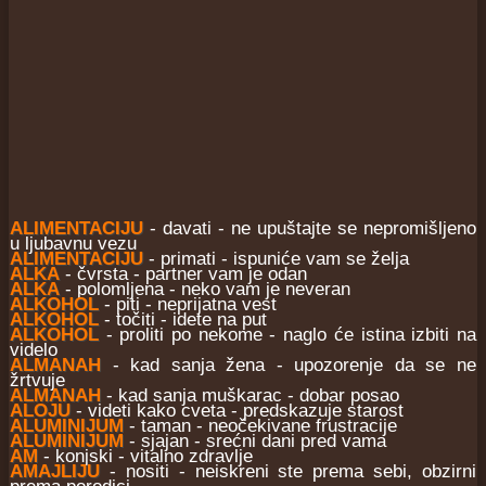
ALIMENTACIJU
- davati - ne upuštajte se nepromišljeno
u ljubavnu vezu
ALIMENTACIJU
- primati - ispuniće vam se želja
ALKA
- čvrsta - partner vam je odan
ALKA
- polomljena - neko vam je neveran
ALKOHOL
- piti - neprijatna vest
ALKOHOL
- točiti - idete na put
ALKOHOL
- proliti po nekome - naglo će istina izbiti na
videlo
ALMANAH
- kad sanja žena - upozorenje da se ne
žrtvuje
ALMANAH
- kad sanja muškarac - dobar posao
ALOJU
- videti kako cveta - predskazuje starost
ALUMINIJUM
- taman - neočekivane frustracije
ALUMINIJUM
- sjajan - srećni dani pred vama
AM
- konjski - vitalno zdravlje
AMAJLIJU
- nositi - neiskreni ste prema sebi, obzirni