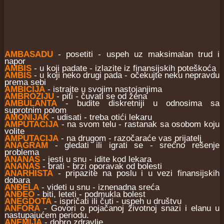
AMBASADU
- posetiti - uspeh uz maksimalan trud i
napor
AMBIS
- u koji padate - izlazite iz finansijskih poteškoća
AMBIS
- u koji neko drugi pada - očekujte neku nepravdu
prema sebi
AMBICIJA
- istrajte u svojim nastojanjima
AMBROZIJU
- piti - čuvati se od žena
AMBULANTA
- budite diskretniji u odnosima sa
suprotnim polom
AMONIJAK
- udisati - treba otići lekaru
AMPUTACIJA
- na svom telu - rastanak sa osobom koju
volite
AMPUTACIJA
- na drugom - razočaraće vas prijatelj
ANAGRAM
- gledati ili igrati se - srećno rešenje
problema
ANANAS
- jesti u snu - idite kod lekara
ANANAS
- brati - brzi oporavak od bolesti
ANARHISTA
- pripazite na poslu i u vezi finansijskih
dobara
ANĐELA
- videti u snu - iznenadna sreća
ANĐEO
- biti, leteti - podmukla bolest
ANEGDOTA
- ispričati ili čuti - uspeh u društvu
ANFORA
- Govori o pojačanoj životnoj snazi i elanu u
nastupajućem periodu.
ANEMIJA
- dobro zdravlje