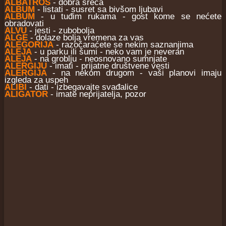
ALBATROS
- dobra sreća
ALBUM
- listati - susret sa bivšom ljubavi
ALBUM
- u tuđim rukama - gost kome se nećete
obradovati
ALVU
- jesti - zubobolja
ALGE
- dolaze bolja vremena za vas
ALEGORIJA
- razočaraćete se nekim saznanjima
ALEJA
- u parku ili šumi - neko vam je neveran
ALEJA
- na groblju - neosnovano sumnjate
ALERGIJU
- imati - prijatne društvene vesti
ALERGIJA
- na nekom drugom - vaši planovi imaju
izgleda za uspeh
ALIBI
- dati - izbegavajte svađalice
ALIGATOR
- imate neprijatelja, pozor