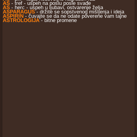
AS
- tref - uspeh na poslu posle svađe
AS
- herc - uspeh u ljubavi, ostvarenje želja
ASPARAGUS
- držite se sopstvenog mišljenja i ideja
ASPIRIN
- čuvajte se da ne odate poverene vam tajne
ASTROLOGIJA
- bitne promene