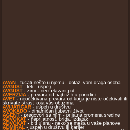
AVAN
- tucati nešto u njemu - dolazi vam draga osoba
AVGUST
- leti - uspeh
AVGUST
- zimi - neočekivani put
AVERZIJA
- prevara od najbližih u porodici
AVET
- neočekivana prevara od koga je niste očekivali ili
skrivate strast koja vas obuzima
AVIJATIČAR
- uspeh u društvu
AVOKADO
- dinamičan ljubavni život
AGENT
- pregovori sa njim - prijatna promena sredine
ADVOKAT
- neprijatnost, briga, izdatak
ADVOKAT
- biti u snu - neko se meša u vaše planove
ADMIRAL
- uspeh u društvu ili karijeri