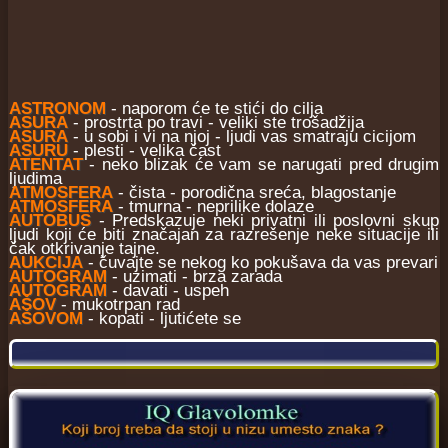
ASTRONOM
- naporom će te stići do cilja
ASURA
- prostrta po travi - veliki ste trošadžija
ASURA
- u sobi i vi na njoj - ljudi vas smatraju cicijom
ASURU
- plesti - velika čast
ATENTAT
- neko blizak će vam se narugati pred drugim
ljudima
ATMOSFERA
- čista - porodična sreća, blagostanje
ATMOSFERA
- tmurna - neprilike dolaze
AUTOBUS
- Predskazuje neki privatni ili poslovni skup
ljudi koji će biti značajan za razrešenje neke situacije ili
čak otkrivanje tajne.
AUKCIJA
- čuvajte se nekog ko pokušava da vas prevari
AUTOGRAM
- uzimati - brza zarada
AUTOGRAM
- davati - uspeh
AŠOV
- mukotrpan rad
AŠOVOM
- kopati - ljutićete se