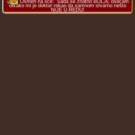
Osmeh na lice:
Sada se znatno BOLJE osećam
otkako mi je doktor rekao da samnom stvarno nešto
NIJE U REDU!