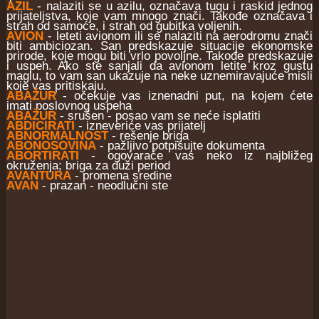
AZIL
- nalaziti se u azilu, označava tugu i raskid jednog
prijateljstva, koje vam mnogo znači. Takođe označava i
strah od samoće, i strah od gubitka voljenih.
AVION
- leteti avionom ili se nalaziti na aerodromu znači
biti ambiciozan. San predskazuje situacije ekonomske
prirode, koje mogu biti vrlo povoljne. Takođe predskazuje
i uspeh. Ako ste sanjali da avionom letite kroz gustu
maglu, to vam san ukazuje na neke uznemiravajuće misli
koje vas pritiskaju.
ABAŽUR
- očekuje vas iznenadni put, na kojem ćete
imati poslovnog uspeha
ABAŽUR
- srušen - posao vam se neće isplatiti
ABDICIRATI
- izneveriće vas prijatelj
ABNORMALNOST
- rešenje briga
ABONOSOVINA
- pažljivo potpisujte dokumenta
ABORTIRATI
- ogovaraće vas neko iz najbližeg
okruženja; briga za duži period
AVANTURA
- promena sredine
AVAN
- prazan - neodlučni ste