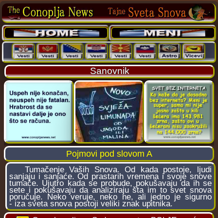
Sanovnik
Pojmovi pod slovom A
Tumačenje Vaših Snova. Od kada postoje, ljudi
sanjaju i sanjaće. Od prastarih vremena i svoje snove
tumače. Ujutro kada se probude, pokušavaju da ih se
sete i pokušavaju da analiziraju šta im to svet snova
poručuje. Neko veruje, neko ne, ali jedno je sigurno
- iza sveta snova postoji veliki znak upitnika.