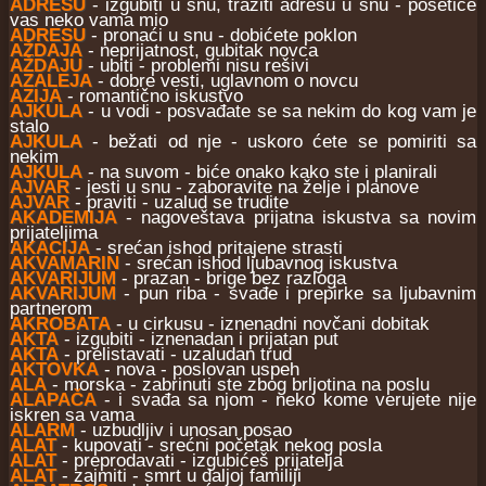
ADRESU
- izgubiti u snu, tražiti adresu u snu - posetiće
vas neko vama mio
ADRESU
- pronaći u snu - dobićete poklon
AŽDAJA
- neprijatnost, gubitak novca
AŽDAJU
- ubiti - problemi nisu rešivi
AZALEJA
- dobre vesti, uglavnom o novcu
AZIJA
- romantično iskustvo
AJKULA
- u vodi - posvađate se sa nekim do kog vam je
stalo
AJKULA
- bežati od nje - uskoro ćete se pomiriti sa
nekim
AJKULA
- na suvom - biće onako kako ste i planirali
AJVAR
- jesti u snu - zaboravite na želje i planove
AJVAR
- praviti - uzalud se trudite
AKADEMIJA
- nagoveštava prijatna iskustva sa novim
prijateljima
AKACIJA
- srećan ishod pritajene strasti
AKVAMARIN
- srećan ishod ljubavnog iskustva
AKVARIJUM
- prazan - brige bez razloga
AKVARIJUM
- pun riba - svađe i prepirke sa ljubavnim
partnerom
AKROBATA
- u cirkusu - iznenadni novčani dobitak
AKTA
- izgubiti - iznenadan i prijatan put
AKTA
- prelistavati - uzaludan trud
AKTOVKA
- nova - poslovan uspeh
ALA
- morska - zabrinuti ste zbog brljotina na poslu
ALAPAČA
- i svađa sa njom - neko kome verujete nije
iskren sa vama
ALARM
- uzbudljiv i unosan posao
ALAT
- kupovati - srećni početak nekog posla
ALAT
- preprodavati - izgubićeš prijatelja
ALAT
- zajmiti - smrt u daljoj familiji