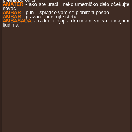
prema porodici
AMATER
- ako ste uradili neko umetničko delo očekujte
novac
AMBAR
- pun - isplatiće vam se planirani posao
AMBAR
- prazan - očekujte štetu
AMBASADA
- raditi u njoj - družićete se sa uticajnim
ljudima