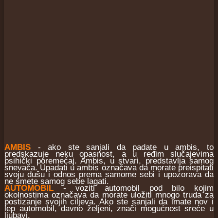
AMBIS
- ako ste sanjali da padate u ambis, to
predskazuje neku opasnost, a u ređim slučajevima
psihički poremećaj. Ambis, u stvari, predstavlja samog
snevača. Upadati u ambis označava da morate preispitati
svoju dušu i odnos prema samome sebi i upozorava da
ne smete samog sebe lagati.
AUTOMOBIL
- voziti automobil pod bilo kojim
okolnostima označava da morate uložiti mnogo truda za
postizanje svojih ciljeva. Ako ste sanjali da imate nov i
lep automobil, davno željeni, znači mogućnost sreće u
ljubavi.