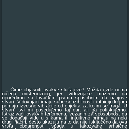
Čime objasniti ovakve slučajeve? Možda ovde nema
ničega misterioznog, jer vidovnjake možemo da
uporedimo sa lovačkim psima sposobnim da nanjuše
stvari. Vidovnjaci imaju supersenzibilnost i intuiciju kojom
primaju izvesne vibracije od objekta za kojim se traga. U
stvari, svi mi posedujemo taj dar, ali ga potiskujemo.
Istraživači ovakvih fenomena, vezanih za sposobnost da
se događaji vide u slikama ili intuitivno primaju na neki
drugi način, često ukazuju na to da nije isključeno da ova
vrsta obdarenosti spada u takozvane arhaične