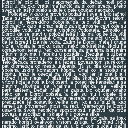
Doroti je pšoliciji još napomenula da dečak nosi polo
košulju, da oko vrata ima lančić sa slikom sveca, preko
svega skijaško odelo a da je cipele obukao naopako.
Policajac Vikaro je proverio podatke i sve je bilo tačno!
Tada su zajedno pošli u potragu za dečakovim telom.
Doroti je neprekidno doborila da telo vidi u cevi, a
policajac Vikaro je znao jedino za sigurnosne cevi koje su
odvodile vodu za vreme visokog vodostaja. Zamolio je
Doroti da se stavi u položaj leša i da mu opiše šta vidi
pred sobom i iza sebe. Ona je rekla da ne stoji u vodi, ali
da je ispred i iza nje voda. Zatim je Doroti imala i druge
vizije. Videla je brojku osam, neko parkiralište, školu na
ograđenom terenu, red kanselarija sa imenima ispisanim
zlatnim slovima i fabriku u pozadini. Rezultati službene
istrage vrlo brzo su se podudarili sa Dorotinim vizijama.
Telo dečaka pronađeno je u jezeru povezanom sa rekom,
pet kilometara od mesta utapanja. Tu su bila dva jezera
spojena uskim komadom kopna. Onaj ko je stojao na
kopnu, imao je osećaj da stoji u vodi jer je ona bila i
ispred i iza njega. U blizini je bila škola sa ograđenim
vrtom koja je nosila broj osam, a pored nje kanselarije sa
zlatnim slovima na vratima i fabrika sa velikim
parkiralištem. Dečak Majkl je zaista bio obučen onako
kako ga je Doroti opisala, a čak su mu i cipele bile
obuvene naopako! A u vreme nesreće neko građevinsko
preduzeće je postavilo velike cevi koje su služile kao
temelj za privremeni most na reci. Vremenom je Doroti
usavršila svoje neobične sposobnosti, naučivši da brže
povezuje asocijacije i sklapa ih u gotove slike.
Bez obrzira na sve ove slučajeve, policaja se ipak
nerado koristi ovakvom vrstom usluga. U Škotlad Jrdu,
recimo, izričito negiraju da su u bilo kom slučaju tražili