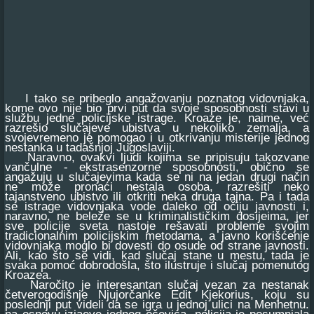
I tako se pribeglo angažovanju poznatog vidovnjaka,
kome ovo nije bio prvi put da svoje sposobnosti stavi u
službu jedne policijske istrage. Kroaze je, naime, već
razrešio slučajeve ubistva u nekoliko zemalja, a
svojevremeno je pomogao i u otkrivanju misterije jednog
nestanka u tadašnjoj Jugoslaviji.
Naravno, ovakvi ljudi kojima se pripisuju takozvane
vančulne - ekstrasenzorne sposobnosti, obično se
angažuju u slučajevima kada se ni na jedan drugi način
ne može pronaći nestala osoba, razrešiti neko
tajanstveno ubistvo ili otkriti neka druga tajna. Pa i tada
se istrage vidovnjaka vode daleko od očiju javnosti i,
naravno, ne beleže se u kriminalističkim dosijeima, jer
sve policije sveta nastoje rešavati probleme svojim
tradicionalnim policijskim metodama, a javno korišćenje
vidovnjaka moglo bi dovesti do osude od strane javnosti.
Ali, kao što se vidi, kad slučaj stane u mestu, tada je
svaka pomoć dobrodošla, što ilustruje i slučaj pomenutog
Kroazea.
Naročito je interesantan slučaj vezan za nestanak
četverogodišnje Njujorčanke Edit Kjekorius, koju su
poslednji put videli da se igra u jednoj ulici na Menhetnu.