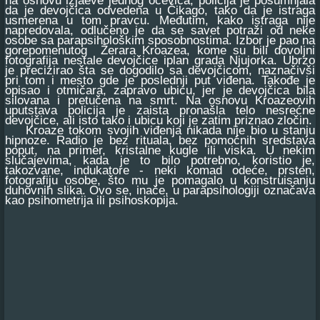
na osnovu izjaeve jednog očevica, policija je posumnjala
da je devojčica odvedena u Čikago, tako da je istraga
usmerena u tom pravcu. Međutim, kako istraga nije
napredovala, odlučeno je da se savet potraži od neke
osobe sa parapsihološkim sposobnostima. Izbor je pao na
gorepomenutog Žerara Kroazea, kome su bili dovoljni
fotografija nestale devojčice iplan grada Njujorka. Ubrzo
je precizirao šta se dogodilo sa devojčicom, naznačivši
pri tom i mesto gde je poslednji put viđena. Takođe je
opisao i otmičara, zapravo ubicu, jer je devojčica bila
silovana i pretučena na smrt. Na osnovu Kroazeovih
uputstava policija je zaista pronašla telo nesrećne
devojčice, ali isto tako i ubicu koji je zatim priznao zločin.
Kroaze tokom svojih viđenja nikada nije bio u stanju
hipnoze. Radio je bez rituala, bez pomoćnih sredstava
poput, na primer, kristalne kugle ili viska. U nekim
slučajevima, kada je to bilo potrebno, koristio je,
takozvane, indukatore - neki komad odeće, prsten,
fotografiju osobe, što mu je pomagalo u konstruisanju
duhovnih slika. Ovo se, inače, u parapsihologiji označava
kao psihometrija ili psihoskopija.