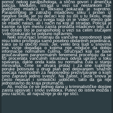
pomoć nekog parapsihologa, a slično govori i američka
policija. Međutim, istraga u vezi sa nestankom 19-
godišnjeg mladića u Teksasu pokazala je suprotno.
Parapsiholog je zatražio mladićevu sliku i prsten iz
njegove škole, jer su dečaci koji su išli u tu školu, imali
njen prsten. Pomoću svega toga on je 'video' mesto gde
se mladić nalazi, ali i način na koji je stradao. Policija je
kasnije na tom mestu zaista pronašla mladićevo telo, a i
sve ostalo što je parapsiholog u vezi sa celim slučajem
'video'pokazalo se potpuno ispravnim.
Neki stručnjaci smatraju da vančulne sposobnosti ipak
nisu toliko privilegija samo posebno obdarenih pojedinaca,
kako se to obično misli. Jer, veliki broj ljudi u snovima
ima vizije događaja o kojima nije moguće da dobiju
informacije normalnim čulima. Stručnjaci koji se bave
proučavanjem paranormalnih fenomena procenjuju da se
65 procenata vančulnih iskustava odvija upravo u toku
spavanja, dakle onda kada su normalna čula u stanju
mirovanja, čime se otvara prolaz i za one suptilnije
poruke potisnute u drugi plan pod delovanjem 'snažnih
osećaja neophodnih za neposredno preživljavanje o kojih
smo zapravo jedino svesni'. Na žalost, i jezik snova je
često nejasan i simbolički uobličen, tako da ga nije
jednostavno do kraja protumačiti.
Ali, možda će se jednog dana u kriminalističke dosijee
zaista upisivati i snovi svedoka. Putevi do istine možda i
jesu različiti, ali najvažnije je do nje stići.