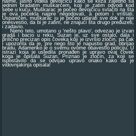
naime, jasno videla devojčicu kako se kliza zajedno sa
jednim bradatim muškarcem, koji je zatim odvodi kod
sebe u kuću. Muškarac je počeo devojčicu svlačiti na šta
je ova počekla najpre negodovati, a potom i vrištati.
Uspaničen, muškarac ju je počeo udarati sve dok je nije
onesvestio, da bi je zatim, ne znajući šta drugo preduzeti,
i zadavio.
Njeno telo, umotano u 'nešto plavo', odvezao je izvan
grada i bacio u reku. Suzan je, uz sve ostalo, dala i
prilično precizan opis čoveka koji je izvršio zločin, pa čak
i upozorila da je, pre nego što je napustio grad, obrijao
bradu. Adamenko je o svemu ovome obavestio policiju. U
istrazi koja je usledila pronađen je upravo ovaj čovek
koga je opisala Suzan. Priznao je zločin, za koji se
ispostavilo da se odvijao upravo onako kako da je
vidovnjakinja opisala!