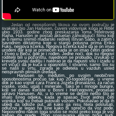
Jedan od neospšornih likova na ovom području je
svakako bio Jan Hanusen, čuveni vidovnjak koga je Hitler
ubio 1933. godine zbog preskazanja loma Hitelrovog
Rajha. Hanusen je postao aktuelan zahvaljujući filmu koji
je o njemu snimio mađarski reditelj Ištvan Sabo, a zatim i
navodnim diktatima koje u stanju polusna prima Erika
Fuks, nejgova kćerka. Njegova kćerka kaže da je on imao
urođeni dar koji je primećen kada je on imao četiri godine
i živeo u Beču, gde je i rođen. Jedne noći, dok su njegovi
roditelji bili u pozorištu, najednom se probudio, izvukao iz
kreveta svoju dadilju i naterao je da napusti vilu i izađu u
vrt vičući da je kuća u opasnosti. I stvarno, samo što su
se našli u vrtu, zgrada je odletela u vazduh usled
neispravnih plinskih uređaja.
Hanusen se, međutim, po svojim neobičnim
sposobnostima pročuo tak kao 20-togodišnjak, u vreme
dok je kao vojnik cara Franca Jozefa pronalazio, za račun
vojske, vodu, ugalj i minerale. Tako je i mnoge bunare,
koji se danas koriste u Bosni i Hercegovini, pronašao
upravo Hanusen. Ali, u to vreme se desilo nešto što je
imalo šireg odjeka, kada je spasao život jednoj četi
vojnika koji su trebali putovati vozom. Pokušavao je da ih
ubedi da odlože put, ali kako ga nisu htela poslušati,
odlučno je legao na šine kako bi sprečio da voz pođe.
Neposredno nakon toga srušio se most preko koga je voz
trebao da pređe. Zbog spasavanja elikog broja ljudi,