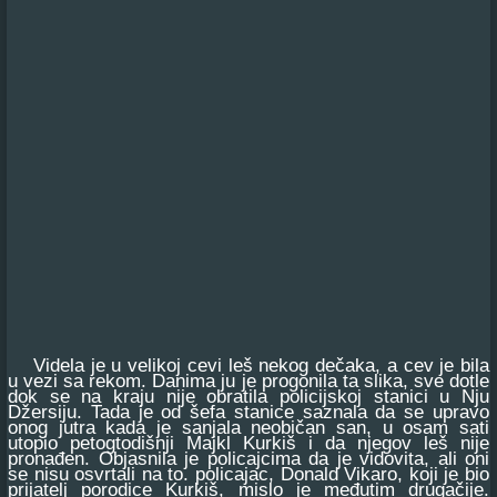
Videla je u velikoj cevi leš nekog dečaka, a cev je bila
u vezi sa rekom. Danima ju je progonila ta slika, sve dotle
dok se na kraju nije obratila policijskoj stanici u Nju
Džersiju. Tada je od šefa stanice saznala da se upravo
onog jutra kada je sanjala neobičan san, u osam sati
utopio petogtodišnji Majkl Kurkiš i da njegov leš nije
pronađen. Objasnila je policajcima da je vidovita, ali oni
se nisu osvrtali na to. policajac, Donald Vikaro, koji je bio
prijatelj porodice Kurkiš, mislo je međutim drugačije.