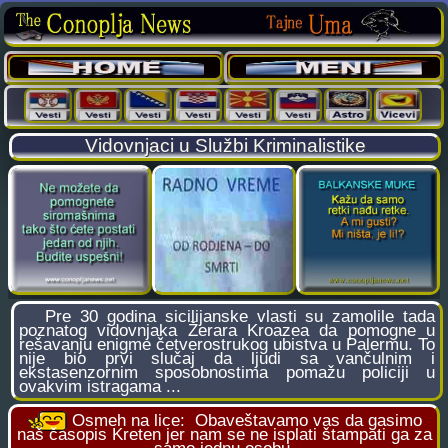
Vidovnjaci u Službi Kriminalistike
Pre 30 godina sicilijanske vlasti su zamolile tada
poznatog vidovnjaka Žerara Kroazea da pomogne u
rešavanju enigme četverostrukog ubistva u Palermu. To
nije bio prvi slučaj da ljudi sa vančulnim i
ekstasenzornim sposobnostima pomažu policiji u
ovakvim istragama ...
Osmeh na lice:
Obaveštavamo vas da gasimo
naš časopis Kreten jer nam se ne isplati štampati ga za