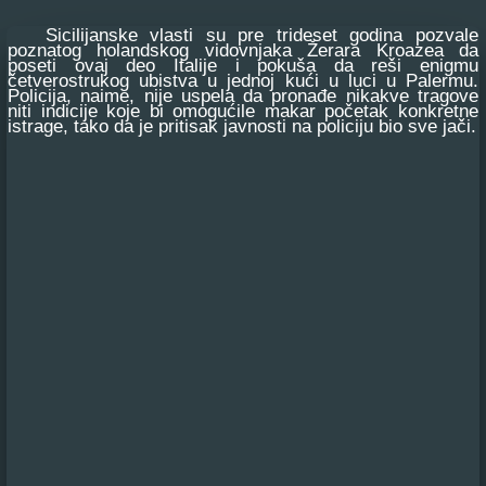
Sicilijanske vlasti su pre trideset godina pozvale
poznatog holandskog vidovnjaka Žerara Kroazea da
poseti ovaj deo Italije i pokuša da reši enigmu
četverostrukog ubistva u jednoj kući u luci u Palermu.
Policija, naime, nije uspela da pronađe nikakve tragove
niti indicije koje bi omogućile makar početak konkretne
istrage, tako da je pritisak javnosti na policiju bio sve jači.