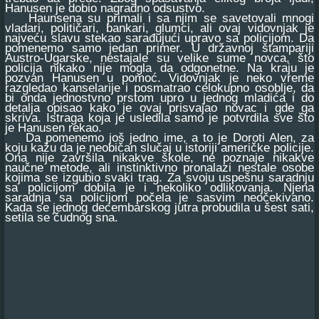
Hanusen je dobio nagradno odsustvo.
Haunsena su primali i sa njim se savetovali mnogi
vladari, političari, bankari, glumci, ali ovaj vidovnjak je
najveću slavu stekao sarađujući upravo sa policijom. Da
pomenemo samo jedan primer. U državnoj štampariji
Austro-Ugarske, nestajale su velike sume novca, što
policija nikako nije mogla da odgonetne. Na kraju je
pozvan Hanusen u pomoć. Vidovnjak je neko vreme
razgledao kanselarije i posmatrao celokupno osoblje, da
bi onda jednostvno prstom upro u jednog mladića i do
detalja opisao kako je ovaj prisvajao novac i gde ga
skriva. Istraga koja je usledila samo je potvrdila sve što
je Hanusen rekao.
Da pomenemo još jedno ime, a to je Doroti Alen, za
koju kažu da je neobičan slučaj u istoriji američke policije.
Ona nije završila nikakve škole, ne poznaje nikakve
naučne metode, ali instinktivno pronalazi nestale osobe
kojima se izgubio svaki trag. Za svoju uspešnu saradnju
sa policijom dobila je i nekoliko odlikovanja. Njena
saradnja sa policijom počela je sasvim neočekivano.
Kada se jednog decembarskog jutra probudila u šest sati,
setila se čudnog sna.