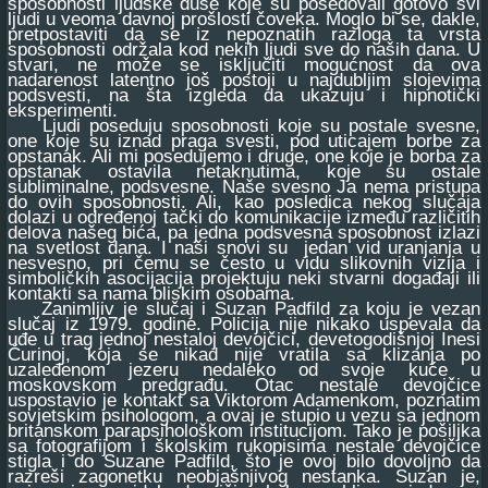
sposobnosti ljudske duše koje su posedovali gotovo svi
ljudi u veoma davnoj prošlosti čoveka. Moglo bi se, dakle,
pretpostaviti da se iz nepoznatih razloga ta vrsta
sposobnosti održala kod nekih ljudi sve do naših dana. U
stvari, ne može se isključiti mogućnost da ova
nadarenost latentno još postoji u najdubljim slojevima
podsvesti, na šta izgleda da ukazuju i hipnotički
eksperimenti.
Ljudi poseduju sposobnosti koje su postale svesne,
one koje su iznad praga svesti, pod uticajem borbe za
opstanak. Ali mi posedujemo i druge, one koje je borba za
opstanak ostavila netaknutima, koje su ostale
subliminalne, podsvesne. Naše svesno Ja nema pristupa
do ovih sposobnosti. Ali, kao posledica nekog slučaja
dolazi u određenoj tački do komunikacije između različitih
delova našeg bića, pa jedna podsvesna sposobnost izlazi
na svetlost dana. I naši snovi su jedan vid uranjanja u
nesvesno, pri čemu se često u vidu slikovnih vizija i
simboličkih asocijacija projektuju neki stvarni događaji ili
kontakti sa nama bliskim osobama.
Zanimljiv je slučaj i Suzan Padfild za koju je vezan
slučaj iz 1979. godine. Policija nije nikako uspevala da
uđe u trag jednoj nestaloj devojčici, devetogodišnjoj Inesi
Čurinoj, koja se nikad nije vratila sa klizanja po
uzaleđenom jezeru nedaleko od svoje kuće u
moskovskom predgrađu. Otac nestale devojčice
uspostavio je kontakt sa Viktorom Adamenkom, poznatim
sovjetskim psihologom, a ovaj je stupio u vezu sa jednom
britanskom parapsihološkom institucijom. Tako je pošiljka
sa fotografijom i školskim rukopisima nestale devojčice
stigla i do Suzane Padfild, što je ovoj bilo dovoljno da
razreši zagonetku neobjašnjivog nestanka. Suzan je,