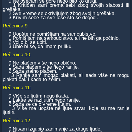
0 Ne osećam se gore nego bilo ko drugi.
1 Kritičan sam prema sebi zbog svojih slabosti ili
grešaka.
2 Sve vreme se okrivljujem zbog svojih grešaka.
3 Krivim sebe za sve loše što se dogodi.
Rečenica 9:
0 Uopšte ne pomišljam na samoubistvo.
1 Pomišljam na samoubistvo, ali ne bih ga počinio.
2 Volio bi se ubiti.
3 Ubio bi se, da imam priliku.
Rečenica 10:
0 Ne plačem više nego obično.
1 Sada plačem više nego ranije.
2 Sada stalno plačem.
3 Ranije sam mogao plakati, ali sada više ne mogu
plakati čak i kada to želim.
Rečenica 11:
0 Više se ljutim nego ikada.
1 Lakše se razljutim nego ranije.
2 Sada se celo vreme ljutim.
3 Više me uopšte ne ljute stvari koje su me ranije
ljutile.
Rečenica 12:
0 Nisam izgubio zanimanje za druge ljude.