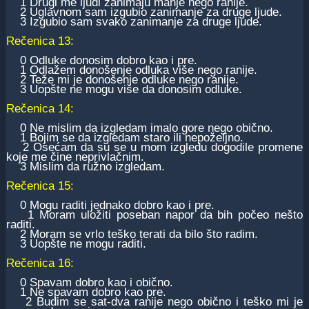
1 Drugi me ljudi zanimaju manje nego ranije.
2 Uglavnom sam izgubio zanimanje za druge ljude.
3 Izgubio sam svako zanimanje za druge ljude.
Rečenica 13:
0 Odluke donosim dobro kao i pre.
1 Odlažem donošenje odluka više nego ranije.
2 Teže mi je donošenje odluke nego ranije.
3 Uopšte ne mogu više da donosim odluke.
Rečenica 14:
0 Ne mislim da izgledam imalo gore nego obično.
1 Bojim se da izgledam staro ili nepoželjno.
2 Osećam da su se u mom izgledu dogodile promene
koje me čine neprivlačnim.
3 Mislim da ružno izgledam.
Rečenica 15:
0 Mogu raditi jednako dobro kao i pre.
1 Moram uložiti poseban napor da bih počeo nešto
raditi.
2 Moram se vrlo teško terati da bilo što radim.
3 Uopšte ne mogu raditi.
Rečenica 16:
0 Spavam dobro kao i obično.
1 Ne spavam dobro kao pre.
2 Budim se sat-dva ranije nego obično i teško mi je