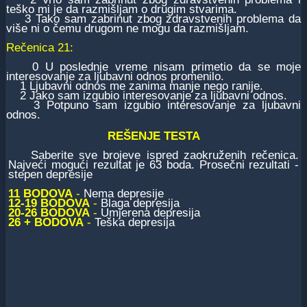
teško mi je da razmišljam o drugim stvarima.
3 Tako sam zabrinut zbog zdravstvenih problema da
više ni o čemu drugom ne mogu da razmišljam.
Rečenica 21:
0 U poslednje vreme nisam primetio da se moje
interesovanje za ljubavni odnos promenilo.
1 Ljubavni odnos me zanima manje nego ranije.
2 Jako sam izgubio interesovanje za ljubavni odnos.
3 Potpuno sam izgubio interesovanje za ljubavni
odnos.
REŠENJE TESTA
Saberite sve brojeve ispred zaokruženih rečenica.
Najveći mogući rezultat je 63 boda. Prosečni rezultati -
stepen depresije
11 BODOVA
-
Nema depresije
12-19 BODOVA
-
Blaga depresija
20-26 BODOVA
-
Umjerena depresija
26 + BODOVA
-
Teška depresija