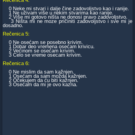
Rečenica 4:
0 Neke mi stvari i dalje čine zadovoljstvo kao i ranije.
1 Ne uživam više u nekim stvarima kao ranije.
2 Više mi gotovo ništa ne donosi pravo zadovoljstvo.
3 Ništa mi ne moze pričiniti zadovoljstvo i sve mi je
dosadno.
Rečenica 5:
0 Ne osećam se posebno krivim.
1 Dobar deo vremena osećam krivicu.
2 Većinom se osećam krivim.
3 Celo se vreme osecam krivim.
Rečenica 6:
0 Ne mislim da sam kažnjen.
1 Osećam da sam možda kažnjen.
2 Očekujem da ću biti kažnjen.
3 Osećam da mi je ovo kazna.