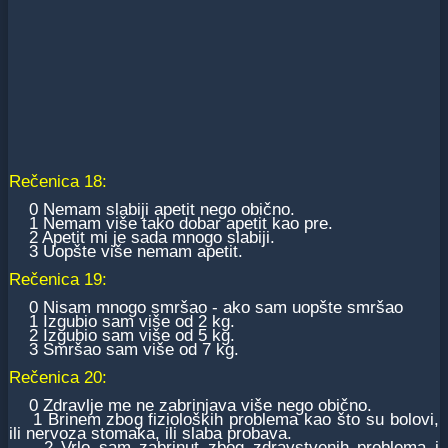
Rečenica 18:
0 Nemam slabiji apetit nego obično.
1 Nemam više tako dobar apetit kao pre.
2 Apetit mi je sada mnogo slabiji.
3 Uopšte više nemam apetit.
Rečenica 19:
0 Nisam mnogo smršao - ako sam uopšte smršao
1 Izgubio sam više od 2 kg.
2 Izgubio sam više od 5 kg.
3 Smršao sam više od 7 kg.
Rečenica 20:
0 Zdravlje me ne zabrinjava više nego obično.
1 Brinem zbog fizioloških problema kao što su bolovi,
ili nervoza stomaka, ili slaba probava.
2 Vrlo sam zabrinut zbog zdravstvenih problema i