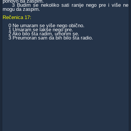
ponovo da zaspim.
3 Budim se nekoliko sati ranije nego pre i više ne
mogu da zaspim.
Rečenica 17:
0 Ne umaram se više nego obično.
1 Umaram se lakše nego pre.
2 Ako bilo šta radim, umorim se.
3 Preumoran sam da bih bilo šta radio.