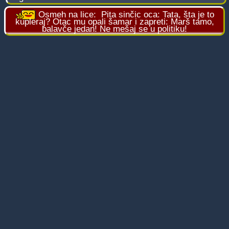
Osmeh na lice:
Pita sinčic oca: Tata, šta je to
kupleraj? Otac mu opali šamar i zapreti: Marš tamo,
balavče jedan! Ne mešaj se u politiku!