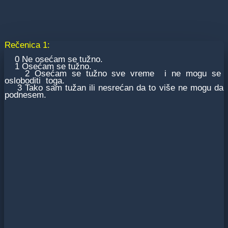
Rečenica 1:
0 Ne osećam se tužno.
1 Osećam se tužno.
2 Osećam se tužno sve vreme i ne mogu se
osloboditi toga.
3 Tako sam tužan ili nesrećan da to više ne mogu da
podnesem.