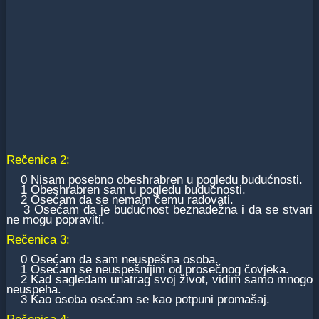
Rečenica 2:
0 Nisam posebno obeshrabren u pogledu budućnosti.
1 Obeshrabren sam u pogledu budućnosti.
2 Osećam da se nemam čemu radovati.
3 Osećam da je budućnost beznadežna i da se stvari
ne mogu popraviti.
Rečenica 3:
0 Osećam da sam neuspešna osoba.
1 Osećam se neuspešnijim od prosečnog čovjeka.
2 Kad sagledam unatrag svoj život, vidim samo mnogo
neuspeha.
3 Kao osoba osećam se kao potpuni promašaj.