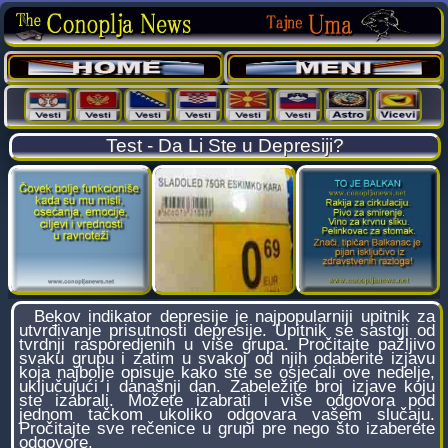
Test - Da Li Ste u Depresiji?
Bekov indikator depresije je najpopularniji upitnik za
utvrđivanje prisutnosti depresije. Upitnik se sastoji od
tvrdnji rasporedjenih u više grupa. Pročitajte pažljivo
svaku grupu i zatim u svakoj od njih odaberite izjavu
koja najbolje opisuje kako ste se osjećali ove nedelje,
uključujući i današnji dan. Zabeležite broj izjave koju
ste izabrali. Možete izabrati i više odgovora pod
jednom tačkom ukoliko odgovara vašem slučaju.
Pročitajte sve rečenice u grupi pre nego što izaberete
odgovore.