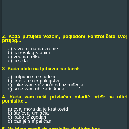
2. Kada putujete vozom, pogledom kontrolišete svoj
prtljag...
a) s vremena na vreme
b) na svakoj stanici
c) veoma retko
d) nikada
3. Kada idete na ljubavni sastanak...
a) potpuno ste sluđeni
b) osećate nespokojstvo
c) ruke vam se znoje od uzbuđenja
d) srce vam ubrzano kuca
4. Kada vam neki privlačan mladić priđe na ulici
pomislite...
a) ovaj mora da je kratkovid
b) šta ovaj umiščja
c) kako je zgodan
d) baš je simpatičan