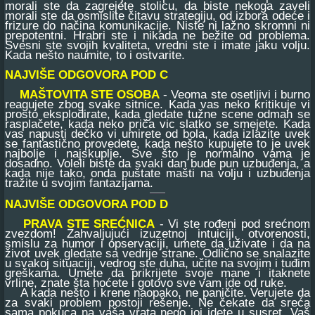
morali ste da zagrejete stolicu, da biste nekoga zaveli
morali ste da osmislite čitavu strategiju, od izbora odeće i
frizure do načina komunikacije. Niste ni lažno skromni ni
prepotentni. Hrabri ste i nikada ne bežite od problema.
Svesni ste svojih kvaliteta, vredni ste i imate jaku volju.
Kada nešto naumite, to i ostvarite.
NAJVIŠE ODGOVORA POD C
MAŠTOVITA STE OSOBA
- Veoma ste osetljivi i burno
reagujete zbog svake sitnice. Kada vas neko kritikuje vi
prosto eksplodirate, kada gledate tužne scene odmah se
rasplačete, kada neko priča vic slatko se smejete. Kada
vas napusti dečko vi umirete od bola, kada izlazite uvek
se fantastično provedete, kada nešto kupujete to je uvek
najbolje i najskuplje. Sve što je normalno vama je
dosadno. Voleli biste da svaki dan bude pun uzbuđenja, a
kada nije tako, onda puštate mašti na volju i uzbuđenja
tražite u svojim fantazijama.
NAJVIŠE ODGOVORA POD D
PRAVA STE SREĆNICA
- Vi ste rođeni pod srećnom
zvezdom! Zahvaljujući izuzetnoj intuiciji, otvorenosti,
smislu za humor i opservaciji, umete da uživate i da na
život uvek gledate sa vedrije strane. Odlično se snalazite
u svakoj situaciji, vedrog ste duha, učite na svojim i tuđim
greškama. Umete da prikrijete svoje mane i itaknete
vrline, znate šta hoćete i gotovo sve vam ide od ruke.
A kada nešto i krene naopako, ne paničite. Verujete da
za svaki problem postoji rešenje. Ne čekate da sreća
sama pokuca na vaša vrata nego joj idete u susret. Vaš