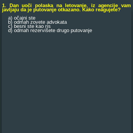
1. Dan uoči polaska na letovanje, iz agencije vam
javljaju da je putovanje otkazano. Kako reagujete?
a) očajni ste
b) odmah zovete advokata
c) besni ste kao ris
d) odmah rezervišete drugo putovanje