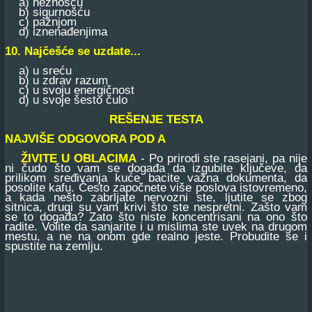
a) nežnošću
b) sigurnošću
c) pažnjom
d) iznenađenjima
10. Najčešće se uzdate...
a) u sreću
b) u zdrav razum
c) u svoju energičnost
d) u svoje šesto čulo
REŠENJE TESTA
NAJVIŠE ODGOVORA POD A
ŽIVITE U OBLACIMA
- Po prirodi ste rasejani, pa nije
ni čudo što vam se događa da izgubite ključeve, da
prilikom sređivanja kuće bacite važna dokumenta, da
posolite kafu. Često započnete više poslova istovremeno,
a kada nešto zabrljate nervozni ste, ljutite se zbog
sitnica, drugi su vam krivi što ste nespretni. Zašto vam
se to događa? Zato što niste koncentrisani na ono što
radite. Volite da sanjarite i u mislima ste uvek na drugom
mestu, a ne na onom gde realno jeste. Probudite se i
spustite na zemlju.