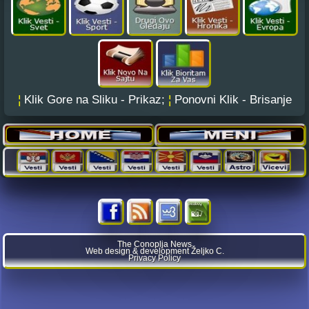
¦
Klik Gore na Sliku - Prikaz;
¦
Ponovni Klik - Brisanje