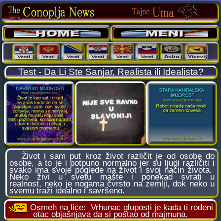
Test - Da Li Ste Sanjar, Realista ili Idealista?
Život i sam put kroz život različit je od osobe do
osobe, a to je i potpuno normalno jer su ljudi različiti i
svako ima svoje poglede na život i svoj način života.
Neko živi u svetu mašte i ponekad svrati u
realnost, neko je nogama čvrsto na zemlji, dok neko u
svemu traži idealno i savršeno.
Osmeh na lice:
Vrhunac gluposti je kada ti rođeni
otac objašnjava da si postao od majmuna.