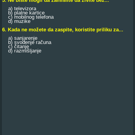
5. Ne biste mogli da zamislite da živite bez...
a) televizora
b) platne kartice
c) mobilnog telefona
d) muzike
6. Kada ne možete da zaspite, koristite priliku za...
a) sanjarenje
b) svođenje računa
c) čitanje
d) razmišljanje