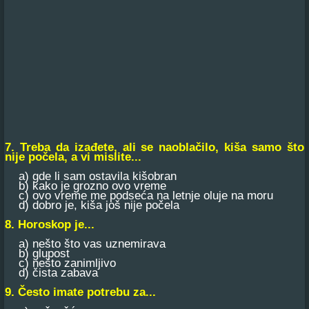
7. Treba da izađete, ali se naoblačilo, kiša samo što
nije počela, a vi mislite...
a) gde li sam ostavila kišobran
b) kako je grozno ovo vreme
c) ovo vreme me podseća na letnje oluje na moru
d) dobro je, kiša još nije počela
8. Horoskop je...
a) nešto što vas uznemirava
b) glupost
c) nešto zanimljivo
d) čista zabava
9. Često imate potrebu za...