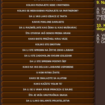
9. N
A. N
B. D
manj
V. R
10. 
doga
A. V
B. N
V. Go