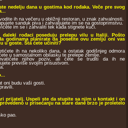
i ste nedelju dana u gostima kod rođaka. Veče pre svog
...
izvodite ih na večeru u obližnji restoran, u znak zahvalnosti.
kupujete sanduk piva i zahvaljujete im se na gostoprimstvu.
avićete im se i zahvaliti tek kada stignete kući.
i daleki rođaci poseduju prelepu vilu u Italiji. Pošto
da godinama planirate da posetite ovu zemlju oni vas
u u goste. Šta ćete učiniti?
etićete ih na nekoliko dana, a ostatak godišnjeg odmora
ete u samostalnom obilasku te prelepe zemlje.
hvatićete njihov poziv, ali ćete se truditi da ih ne
ujete previše svojim prisustvom.
a.
...
t oni budu vaši gosti.
ravili.
 prijatelj. Uspeli ste da stupite sa njim u kontakt i on
provedeno u prisećanju na stare dane brzo je proletelo
ško pao.