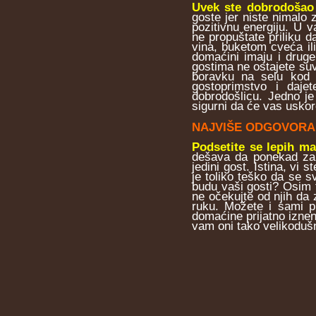
Uvek ste dobrodošao
goste jer niste nimalo
pozitivnu energiju. U 
ne propuštate priliku 
vina, buketom cveća il
domaćini imaju i druge
gostima ne ostajete suviš
boravku na selu kod 
gostoprimstvo i daje
dobrodošlicu. Jedno je
sigurni da će vas uskor
NAJVIŠE ODGOVORA
Podsetite se lepih ma
dešava da ponekad zab
jedini gost. Istina, vi
je toliko teško da se s
budu vaši gosti? Osim 
ne očekujte od njih d
ruku. Možete i sami pr
domaćine prijatno iznena
vam oni tako velikodušn