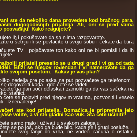
vani ste da nekoliko dana provedete kod bračnog para,
vaših dugogodišnjih prijatelja. Ali, oni se pred vama
o posvađaju! Kako reagujete?
ujete ih i pokušavate da sa njima razgovarate.
zite u šetnju ili se povlačite u svoju sobu i čekate da bura
učujete TV i pojačavate ton kako oni ne bi pomislili da ih
kujete.
najbolji prijatelj preselio se u drugi grad i vi ga od tada
videli. Bliži se njegov rođendan i vi nameravate da ga
dite svojom posetom. Kakav je vaš plan?
liko nedelja pre polaska na put pozvaćete ga telefonom i
 se dogovoriti kada i gde ćete se videti.
aćete ga dan uoči dolaska i zamoliti ga da vas sačeka na
koj stanici.
 ćete se pojaviti pred njegovim vratima, pozvoniti i veselo
ti: 'Iznenađenje!'.
večeri ste kod prijatelja. Domaćica je pripremila jelo
jviše volite, a vi ste gladni kao vuk. Šta ćete učiniti?
ćete samo malo i uživati u svakom zalogaju.
ićete se po još, ako ga bude bilo, kada se i drugi posluže.
unićete svoj tanjir do vrha, ne vodeći računa o ostalim
.