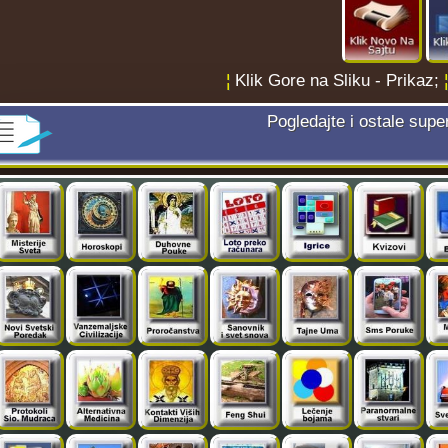
¦
Klik Gore na Sliku - Prikaz;
Pogledajte i ostale supe