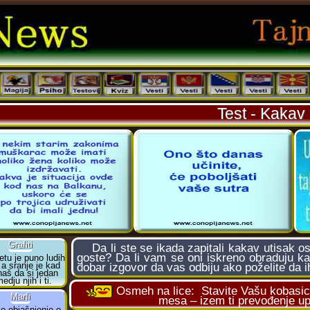
Test - Kakav
Da li ste se ikada zapitali kakav utisak o
goste? Da li vam se oni iskreno obraduju ka
dobar izgovor da vas odbiju ako poželite da i
Osmeh na lice:
Stavite Vašu kobasic
mesa – izem ti prevođenje up