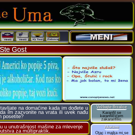
 Ste Gost
stavljate na domaćine kada im dođete u
da im zazvonite na vrata ili uvek nađu
h posetite?
u u unutrašnjost mašine za mlevenje
utstva za multipraktik.