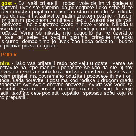
 gost
-
Svi vaši prijatelji i rođaci vole da im vi dođete u
 zahtevni, uvek ste spremni da pomognete i oko sebe širite
vašem društvu prijatno se oseća i staro i mlado. Vi nikada
da se domaćinima zahvalite malim znakom pažnje - flašom
i prigodnim poklonom za njihovu decu. Svesni ste da vaši
 obaveze i ne zloupotrebljavate njihovo vreme. Nikada u
e dugo, bilo da je reč o večeri ili sedeljci kod prijatelja ili
rođaka. Vama se nikada nije dogodilo da ne uzvratite
te sve od sebe da svojim gostima priredite najlepšu
 sigurno, domaćinima je uvek žao kada odlazite i budite
o ponovo pozvati u goste.
 POD V
nira
- Iako vas prijatelji rado pozivaju u goste i vama se
oravite na lepe manire i ponašate se kao da ste njihov
 ste vesela i vedra osoba koja podiže atmosferu, ali zar vam
vojim prijateljima povremeno odužite i pozovete ih da i oni
toga, kada boravite u gostima kod rođaka u drugom gradu
a zanemare sve svoje dnevne obaveze i svuda vas vode za
ošetati gradom, posetiti muzeje, otići u šoping ili svoje
diti tako što ćete počistiti kupatilo i spavaću sobu koju su
o prepustili.