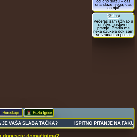
čno donesete domaćinima?