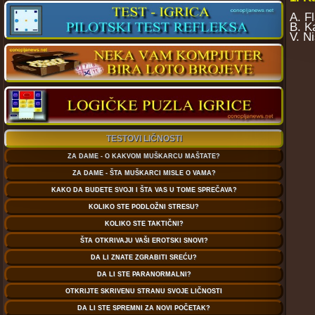
A. F
B. Ka
V. N