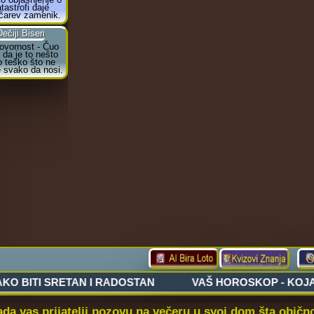
ada vas prijatelji pozovu na večeru u svoj dom šta obi