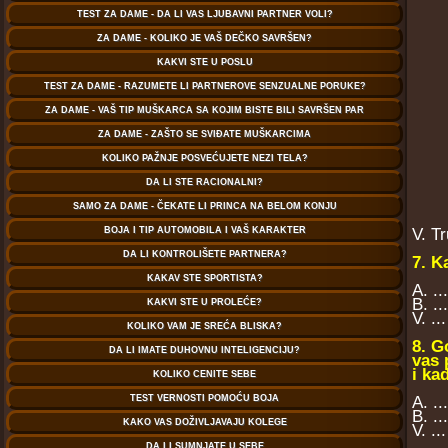
V. T
7. K
A. ..
B. .
V. ..
8. G
vas 
i ka
A. .
B. ..
V. .