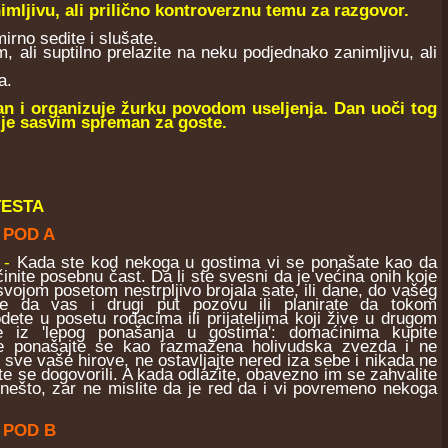
imljivu, ali prilično kontroverznu temu za razgovor.
irno sedite i slušate.
ali suptilno prelazite na neku podjednako zanimljivu, ali
a.
tan i organizuje žurku povodom useljenja. Dan uoči tog
ije sasvim spreman za goste.
TESTA
 POD A
-
Kada ste kod nekoga u gostima vi se ponašate kao da
nite posebnu čast. Da li ste svesni da je većina onih koje
 svojom posetom nestrpljivo brojala sate, ili dane, do vašeg
ite da vas i drugi put pozovu ili planirate da tokom
dete u posetu rođacima ili prijateljima koji žive u drugom
je iz 'lepog ponašanja u gostima': domaćinima kupite
ne ponašajte se kao razmažena holivudska zvezda i ne
 sve vaše hirove, ne ostavljajte nered iza sebe i nikada ne
te se dogovorili. A kada odlazite, obavezno im se zahvalite
nešto, zar ne mislite da je red da i vi povremeno nekoga
 POD B