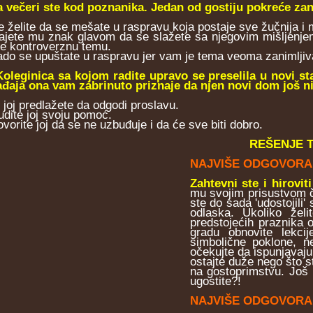
a večeri ste kod poznanika. Jedan od gostiju pokreće zan
e želite da se mešate u raspravu koja postaje sve žučnija i m
ajete mu znak glavom da se slažete sa njegovim mišljenjem, 
e kontroverznu temu.
ado se upuštate u raspravu jer vam je tema veoma zanimljiv
Koleginica sa kojom radite upravo se preselila u novi s
đaja ona vam zabrinuto priznaje da njen novi dom još n
i joj predlažete da odgodi proslavu.
udite joj svoju pomoć.
vorite joj da se ne uzbuđuje i da će sve biti dobro.
REŠENJE 
NAJVIŠE ODGOVORA
Zahtevni ste i hiroviti
mu svojim prisustvom či
ste do sada 'udostojili'
odlaska. Ukoliko žel
predstojećih praznika o
gradu obnovite lekci
simbolične poklone, 
očekujte da ispunjavaju
ostajte duže nego što s
na gostoprimstvu. Još 
ugostite?!
NAJVIŠE ODGOVORA