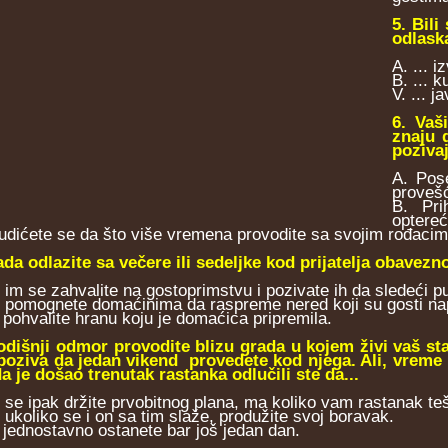
5. Bil
odlaska
A. ... 
B. ... 
V. ... j
6. Vaš
znaju 
pozivaj
A. Pos
provešć
B. Pri
optereć
rudićete se da što više vremena provodite sa svojim rođacim
ada odlazite sa večere ili sedeljke kod prijatelja obavezno
. im se zahvalite na gostoprimstvu i pozivate ih da sledeći pu
.. pomognete domaćinima da raspreme nered koji su gosti nap
. pohvalite hranu koju je domaćica pripremila.
odišnji odmor provodite blizu grada u kojem živi vaš stari
poziva da jedan vikend provedete kod njega. Ali, vreme 
da je došao trenutak rastanka odlučili ste da...
.. se ipak držite prvobitnog plana, ma koliko vam rastanak te
. ukoliko se i on sa tim slaže, produžite svoj boravak.
.. jednostavno ostanete bar još jedan dan.