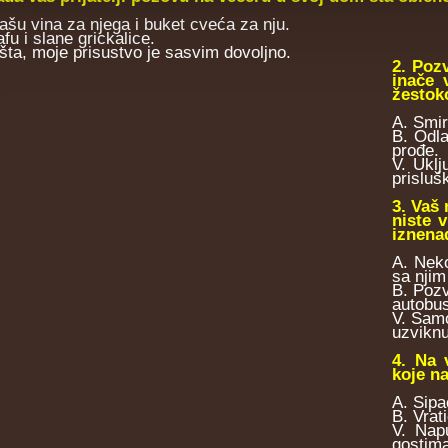
lašu vina za njega i buket cveća za nju.
fu i slane grickalice.
išta, moje prisustvo je sasvim dovoljno.
2. Poz
inače 
žestok
A. Smir
B. Odla
prođe.
V. Uklj
prisluš
3. Vaš 
niste 
iznena
A. Neko
sa njim
B. Pozv
autobus
V. Samo
uzviknu
4. Na 
koje na
A. Sipa
B. Vrat
V. Nap
gostima