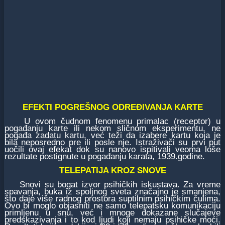
EFEKTI POGREŠNOG ODREĐIVANJA KARTE
U ovom čudnom fenomenu primalac (receptor) u
pogađanju karte ili nekom sličnom eksperimentu, ne
pogađa zadatu kartu, već teži da izabere kartu koja je
bila neposredno pre ili posle nje. Istraživači su prvi put
uočili ovaj efekat dok su nanovo ispitivali veoma loše
rezultate postignute u pogađanju karata, 1939.godine.
TELEPATIJA KROZ SNOVE
Snovi su bogat izvor psihičkih iskustava. Za vreme
spavanja, buka iz spoljnog sveta značajno je smanjena,
što daje više radnog prostora suptilnim psihičkim čulima.
Ovo bi moglo objasniti ne samo telepatsku komunikaciju
primljenu u snu, već i mnoge dokazane slučajeve
predskazivanja i to kod ljudi koji nemaju psihičke moći.