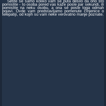
Setite se samo koliko vam se puta desilo da ono što
pomislite - to osoba pored vas kaže posle par sekundi, ili
pomislite na neku osobu, a ona se posle toga odmah
pojavi. Ovde vam predstavljamo pomenute činjenice o
telepatiji, od kojih su vam neke verovatno manje poznate.