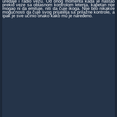
uređaje i radio vezu. Od onog momenta kada je nastao
prekid veze sa oblasnom kontrolom letenja, kapetan nije
mogao ni da emituje, niti da čuje ikoga. Nije bilo nikakve
mogućnosti da čuje svog prijatelja sa prilazne kontrole, a
ipak je sve učinio onako kako mu je naređeno.