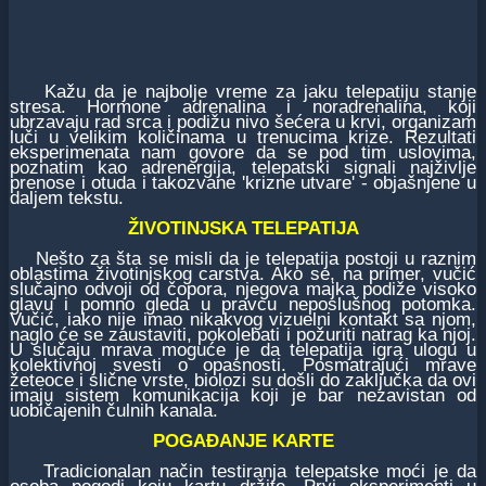
Kažu da je najbolje vreme za jaku telepatiju stanje
stresa. Hormone adrenalina i noradrenalina, koji
ubrzavaju rad srca i podižu nivo šećera u krvi, organizam
luči u velikim količinama u trenucima krize. Rezultati
eksperimenata nam govore da se pod tim uslovima,
poznatim kao adrenergija, telepatski signali najživlje
prenose i otuda i takozvane 'krizne utvare' - objašnjene u
daljem tekstu.
ŽIVOTINJSKA TELEPATIJA
Nešto za šta se misli da je telepatija postoji u raznim
oblastima životinjskog carstva. Ako se, na primer, vučić
slučajno odvoji od čopora, njegova majka podiže visoko
glavu i pomno gleda u pravcu neposlušnog potomka.
Vučić, iako nije imao nikakvog vizuelni kontakt sa njom,
naglo će se zaustaviti, pokolebati i požuriti natrag ka njoj.
U slučaju mrava moguće je da telepatija igra ulogu u
kolektivnoj svesti o opasnosti. Posmatrajući mrave
žeteoce i slične vrste, biolozi su došli do zaključka da ovi
imaju sistem komunikacija koji je bar nezavistan od
uobičajenih čulnih kanala.
POGAĐANJE KARTE
Tradicionalan način testiranja telepatske moći je da