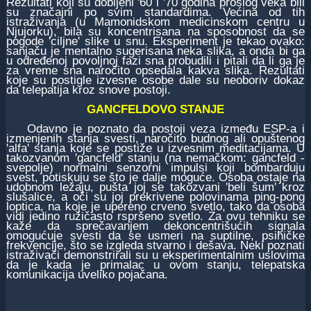
Rezultati koji su dobijeni '60 i '70 godina prošlog veka bili
su značajni po svim standardima. Većina od tih
istraživanja (u Mamonidskom medicinskom centru u
Njujorku), bila su koncentrisana na sposobnost da se
pogode 'ciljne' slike u snu. Eksperiment je tekao ovako:
sanjaču je mentalno sugerisana neka slika, a onda bi ga
u određenoj povoljnoj fazi sna probudili i pitali da li ga je
za vreme sna naročito opsedala kakva slika. Rezultati
koje su postigle izvesne osobe dale su neoboriv dokaz
da telepatija kroz snove postoji.
GANCFELDOVO STANJE
Odavno je poznato da postoji veza između ESP-a i
izmenjenih stanja svesti, naročito budnog ali opuštenog
'alfa' stanja koje se postiže u izvesnim meditacijama. U
takozvanom 'gancfeld' stanju (na nemačkom: gancfeld -
svepolje) normalni senzorni impulsi koji bombarduju
svest, potiskuju se što je dalje moguće. Osoba ostaje na
udobnom ležaju, pušta joj se takozvani 'beli šum' kroz
slušalice, a oči su joj prekrivene polovinama ping-pong
loptica, na koje je upereno crveno svetlo, tako da osoba
vidi jedino ružičasto rspršeno svetlo. Za ovu tehniku se
kaže da sprečavanjem dekoncentrišućih signala
omogućuje svesti da se usmeri na suptilne, psihičke
frekvencije, što se izgleda stvarno i dešava. Neki poznati
istraživači demonstrirali su u eksperimentalnim uslovima
da je kada je primalac u ovom stanju, telepatska
komunikacija uveliko pojačana.