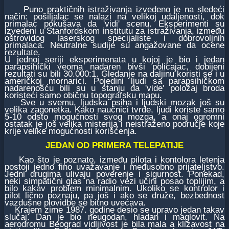
Puno praktičnih istraživanja izvedeno je na sledeći
način: pošiljalac se nalazi na velikoj udaljenosti, dok
primalac pokušava da 'vidi' scenu. Eksperimenti su
izvedeni u Stanfordskom institutu za istraživanja, između
oštrovidog laserskog specijaliste i dobrovoljnih
primalaca. Neutralne sudije su angažovane da ocene
rezultate.
U jednoj seriji eksperimenata u kojoj je bio i jedan
parapsihički veoma nadaren bivši policajac, dobijeni
rezultati su bili 30.000:1. Gledanje na daljinu koristi se i u
američkoj mornarici. Pojedini ljudi sa parapsihičkom
nadarenošću bili su u stanju da 'vide' položaj broda
koristeći samo običnu topografsku mapu.
Sve u svemu, ljudska psiha i ljudski mozak još su
velika zagonetka. Kako naučnici tvrde, ljudi koriste samo
5-10 odsto mogućnosti svog mozga, a onaj ogromni
ostatak je još velika misterija i neistraženo područje koje
krije velike mogućnosti korišćenja.
JEDAN OD PRIMERA TELEPATIJE
Kao što je poznato, između pilota i kontolora letenja
postoji jedno fino uvažavanje i međusobno prijateljstvo.
Jedni drugima ulivaju poverenje i sigurnost. Ponekad,
neki simpatični glas na radio vezi učini posao toplijim, a
bilo kakav problem minimalnim. Ukoliko se kontrolor i
pilot lično poznaju, pa još i ako se druže, bezbednost
vazdušne plovidbe se bitno uvećava.
Krajem zime 1987. godine desio se upravo jedan takav
slučaj. Dan je bio neugodan, hladan i maglovit. Na
aerodromu Beograd vidljivost je bila mala a klizavost na