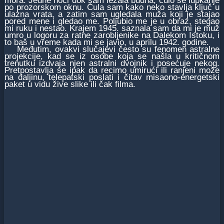
mora. Jedne noći dok sam ležala budna, čulo se lupkanje
po prozorskom oknu. Čula sam kako neko stavlja ključ u
ulazna vrata, a zatim sam ugledala muža koji je stajao
pored mene i gledao me. Poljubio me je u obraz, stegao
mi ruku i nestao. Krajem 1945. saznala sam da mi je muž
umro u logoru za ratne zarobljenike na Dalekom Istoku, i
to baš u vreme kada mi se javio, u aprilu 1942. godine.
Međutim, ovakvi slučajevi često su fenomen astralne
projekcije, kad se iz osobe koja se našla u kritičnom
trenutku izdvaja njen astralni dvojnik i posećuje nekog.
Pretpostavlja se ipak da recimo umirući ili ranjeni može
na daljinu, telepatski poslati i čitav misaono-energetski
paket u vidu žive slike ili čak filma.