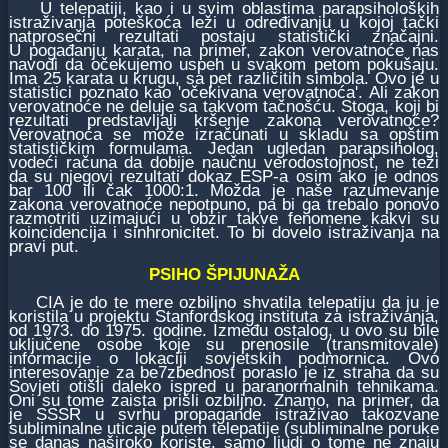
U telepatiji, kao i u svim oblastima parapsiholoških
istraživanja poteškoća leži u određivanju u kojoj tački
natprosečni rezultati postaju statistički značajni.
U pogađanju karata, na primer, zakon verovatnoće nas
navodi da očekujemo uspeh u svakom petom pokušaju.
Ima 25 karata u krugu, sa pet različitih simbola. Ovo je u
statistici poznato kao 'očekivana verovatnoća'. Ali zakon
verovatnoće ne deluje sa takvom tačnošću. Stoga, koji bi
rezultati predstavljali kršenje zakona verovatnoće?
Verovatnoća se može izračunati u skladu sa opštim
statističkim formulama. Jedan ugledan parapsiholog,
vodeći računa da dobije naučnu verodostojnost, ne teži
da su njegovi rezultati dokaz ESP-a osim ako je odnos
bar 100 ili čak 1000:1. Možda je naše razumevanje
zakona verovatnoće nepotpuno, pa bi ga trebalo ponovo
razmotriti uzimajući u obzir takve fenomene kakvi su
koincidencija i sinhronicitet. To bi dovelo istraživanja na
pravi put.
PSIHO ŠPIJUNAŽA
CIA je do te mere ozbiljno shvatila telepatiju da ju je
koristila u projektu Stanfordskog instituta za istraživanja,
od 1973. do 1975. godine. Između ostalog, u ovo su bile
uključene osobe koje su prenosile (transmitovale)
informacije o lokaciji sovjetskih podmornica. Ovo
interesovanje za be7zbednost poraslo je iz straha da su
Sovjeti otišli daleko ispred u paranormalnih tehnikama.
Oni su tome zaista prišli ozbiljno. Znamo, na primer, da
je SSSR u svrhu propagande istraživao takozvane
subliminalne uticaje putem telepatije (subliminalne poruke
se danas naširoko koriste, samo ljudi o tome ne znaju