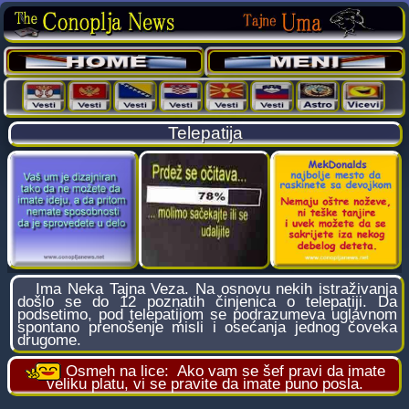
Telepatija
Ima Neka Tajna Veza. Na osnovu nekih istraživanja
došlo se do 12 poznatih činjenica o telepatiji. Da
podsetimo, pod telepatijom se podrazumeva uglavnom
spontano prenošenje misli i osećanja jednog čoveka
drugome.
Osmeh na lice:
Ako vam se šef pravi da imate
veliku platu, vi se pravite da imate puno posla.