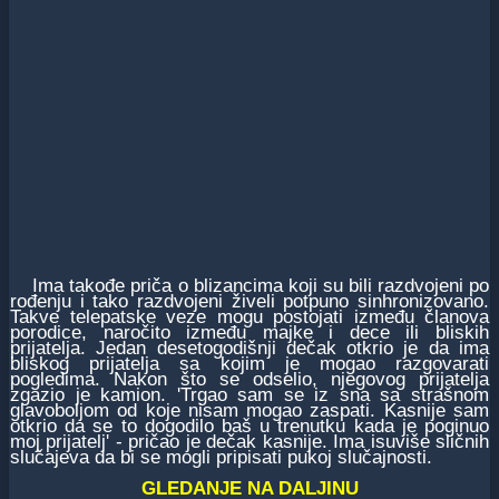
Ima takođe priča o blizancima koji su bili razdvojeni po
rođenju i tako razdvojeni živeli potpuno sinhronizovano.
Takve telepatske veze mogu postojati između članova
porodice, naročito između majke i dece ili bliskih
prijatelja. Jedan desetogodišnji dečak otkrio je da ima
bliskog prijatelja sa kojim je mogao razgovarati
pogledima. Nakon što se odselio, njegovog prijatelja
zgazio je kamion. 'Trgao sam se iz sna sa strašnom
glavoboljom od koje nisam mogao zaspati. Kasnije sam
otkrio da se to dogodilo baš u trenutku kada je poginuo
moj prijatelj' - pričao je dečak kasnije. Ima isuviše sličnih
slučajeva da bi se mogli pripisati pukoj slučajnosti.
GLEDANJE NA DALJINU