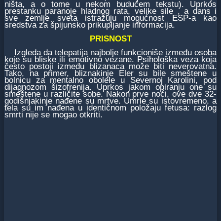
ništa, a o tome u nekom budućem tekstu). Uprkos
prestanku paranoje hladnog rata, velike sile , a dans i
sve zemlje sveta istražuju mogućnost ESP-a kao
sredstva za špijunsko prikupljanje informacija.
PRISNOST
Izgleda da telepatija najbolje funkcioniše između osoba
koje su bliske ili emotivno vezane. Psihološka veza koja
često postoji između blizanaca može biti neverovatna.
Tako, na primer, bliznakinje Eler su bile smeštene u
bolnicu za mentalno obolele u Severnoj Karolini, pod
dijagnozom šizofrenija. Uprkos jakom opiranju one su
smeštene u različite sobe. Nakon prve noći, ove dve 32-
godišnjakinje nađene su mrtve. Umrle su istovremeno, a
tela su im nađena u identičnom položaju fetusa: razlog
smrti nije se mogao otkriti.