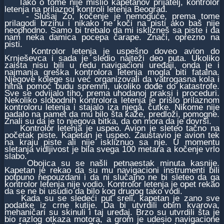
Tako o tome nije mislio kapetanov prijatelj, kontrolor
letenja na prilaznoj kontroli letenja Beograd.
- Slušaj Žo, kočenje je nemoguće, prema tome
prilagodi brzinu i nikako ne koči na pisti ako baš nije
neophodno. Samo bi trebalo da mi isklizneš sa piste i da
nam neka damica pocepa čarape. Znači, oprezno na
pisti.
Kontrolor letenja je uspešno doveo avion do
Krnješevca i sada je sledio najteži deo puta. Ukoliko
zaista nisu bili u redu navigacioni uređaji, onda je i
najmanja greška kontrolora letenja mogla biti fatalna.
Njegove kolege su već organizovali da vatrogasna kola i
hitna pomoć budu spremni, ukoliko dođe do katastrofe.
Sve se odvijalo tiho, prema uhodanoj praksi i proceduri.
Nekoliko slobodnih kontrolora letenja je prišlo prilaznom
kontroloru letenja i stajalo iza njega, ćutke. Nikome nije
padalo na pamet da mu bilo šta kaže, predloži, pomogne.
Znali su da je to njegova bitka, da on mora da je dovrši.
Kontrolor letenja je uspeo. Avion je sleteo tačno na
početak piste. Kapetan je uspeo. Zaustavio je avion tek
na kraju piste ali nije iskliznuo sa nje. U momentu
sletanja vidljivost je bila svega 100 metara a kočenje vrlo
slabo.
Obojica su se našli petnaestak minuta kasnije.
Kapetan je rekao da su mu navigacioni instrumenti bili
potpuno nepouzdani i da ni slučajno ne bi sleteo da ga
kontrolor letenja nije vodio. Kontrolor letenja je opet rekao
da se ne bi usudio da bilo kog drugog tako vodi.
Kada su se sledeći put sreli, kapetan je zano sve
podatke iz crne kutije. Da bi utvrdili obim kvarova,
mehaničari su skinuli i taj uređaj. Brzo su utvrdili šta je
bio razlog otkaza motora, a grom je udesio navigacione