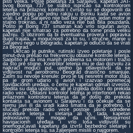
pisti velika. Posle poletanja za Sarajevo, kapetan JAT-
ovog Boinga 737 se slatko ispričao sa kontrolorom
letenja na prilaznoj kontroli i čvrsto su se dogovorili da
zajedno popiju po jednu rakiju u Boriku kada se avion
vrati. Let za Sarajevo nije baš bio prijatan, jedan motor je
stalno trokirao, a ni radio veza nije baš bila pouzdana.
Pošto je Boing 737 smatran kao vrlo siguran avion,
kapetan nije smatrao za potrebno da tome prida veliku
pažnju. S obzirom da bi eventualna provera i popravka
dugo trajala, a mogućnosti za to su, i stručne, manje u
Sarajevu nego u Beogradu, kapetan je odlučio da se vrati
za Beograd.
Ukrcao je putnike, rutinski izveo poletanje i posle
minut-dva prešao na frekvenciju oblasne kontrole letenja.
Saopštio je da ima manjih problema sa motorom i tražio
da što pre stigne. Kontrolor letenja mu je dao dozvolu za
najkraći mogući put, ujedno ga obavestivši da se
vidljivost na aerodromu Beograd drastično smanjuje.
Zatim su nevolje krenule: prvo je taj nesretni motor stao,
pa je grom udario u avion i izazvao poremećaj
navidacionih uređaja, o čemu je kapetan odmah izvestio.
Sledila su dalja uputstva, ali je izgleda došlo i do prekida
radio veze. Oblasni kontrolor letenja je interfonom rekao
prilaznom kontroloru letenja da je došlo do prekida
kontakta sa avionom u Sarajevu i da očekuje da se
njemu javi ili da uradi kako smatra da je potrebno. U
slučaju prekida radio veze postoje jasno određene
procedure letenja i sletanja ali to, tada, kapetan
jednostavno nije mogao da učini. Nesigurnost
navigacionih uređaja i vrlo loša vidljivost su
onemogućavali kapetanu da izvrši bezbedno sletanje i
kontrolori letenja su, sa žaljenjem mislili o najgorem.