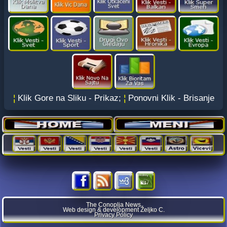
¦
Klik Gore na Sliku - Prikaz;
¦
Ponovni Klik - Brisanje