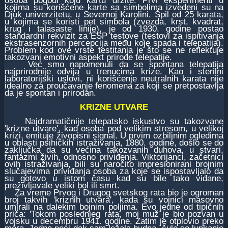
osoba pogodi koju kartu držite. Prvi eksperimenti u
kojima su korišćene karte sa simbolima izvedeni su na
Djuk univerzitetu, u Severnoj Karolini. Špil od 25 karata,
u kojima se koristi pet simbola (zvezda, krst, kvadrat,
krug i talasaste linije), je od 1930. godine postao
standardni rekvizit za ESP testove (testovi za ispitivanja
ekstrasenzornih percepcija među koje spada i telepatija).
Problem kod ove vrste testitanja je što se ne reflektuje
takozvani emotivni aspekt prirode telepatije.
Već smo napomenuli da se spontana telepatija
najprirodnije odvija u trenucima krize. Kao i sterilni
laboratorijski uslovi, ni korišćenje neutralnih karata nije
idealno za proučavanje fenomena za koji se pretpostavlja
da je spontan i prirodan.
KRIZNE UTVARE
Najdramatičnije telepatsko iskustvo su takozvane
'krizne utvare', kad osoba pod velikim stresom, u velikoj
krizi, emituje živopisni signal. U prvim ozbiljnim ogledima
u oblasti psihičkih istraživanja, 1880. godine, došlo se do
zaključka da su većina takozvanih duhova, u stvari,
fantazmi živih, odnosno priviđenja. Viktorijanci, začetnici
ovih istraživanja, bili su naročito impresionirani brojnim
slučajevima priviđanja osoba za koje se ispostavljalo da
su gotovo u istom času kad su bile tako viđane,
preživljavale veliki bol ili smrt.
Za vreme Prvog i Drugog svetskog rata bio je ogroman
broj takvih 'kriznih utvara', kada su vojnici masovno
umirali na dalekim bojnim poljima. Evo jedne od tipičnih
priča: 'Tokom poslednjeg rata, moj muž je bio pozvan u
vojsku u decembru 1941. godine. Zatim je otplovio preko