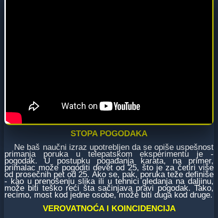
STOPA POGODAKA
Ne baš naučni izraz upotrebljen da se opiše uspešnost
primanja poruka u telepatskom eksperimentu je -
pogodak. U postupku pogađanja karata, na primer,
primalac može pogoditi devet od 25, što je za četiri više
od prosečnih pet od 25. Ako se, pak, poruka teže definiše
- kao u prenošenju slika ili u tehnici gledanja na daljinu,
može biti teško reći šta sačinjava pravi pogodak. Tako,
recimo, most kod jedne osobe, može biti duga kod druge.
VEROVATNOĆA I KOINCIDENCIJA