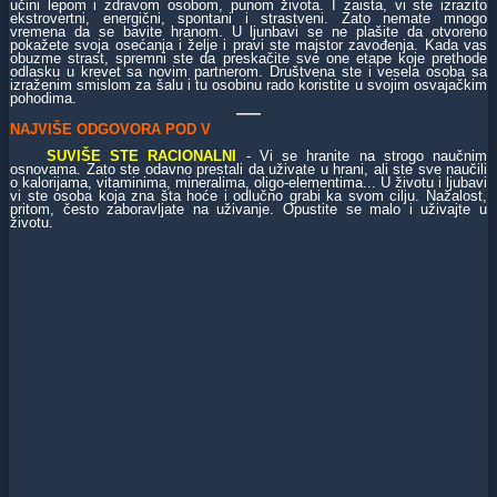
učini lepom i zdravom osobom, punom života. I zaista, vi ste izrazito
ekstrovertni, energični, spontani i strastveni. Zato nemate mnogo
vremena da se bavite hranom. U ljunbavi se ne plašite da otvoreno
pokažete svoja osećanja i želje i pravi ste majstor zavođenja. Kada vas
obuzme strast, spremni ste da preskačite sve one etape koje prethode
odlasku u krevet sa novim partnerom. Društvena ste i vesela osoba sa
izraženim smislom za šalu i tu osobinu rado koristite u svojim osvajačkim
pohodima.
NAJVIŠE ODGOVORA POD V
SUVIŠE STE RACIONALNI
- Vi se hranite na strogo naučnim
osnovama. Zato ste odavno prestali da uživate u hrani, ali ste sve naučili
o kalorijama, vitaminima, mineralima, oligo-elementima... U životu i ljubavi
vi ste osoba koja zna šta hoće i odlučno grabi ka svom cilju. Nažalost,
pritom, često zaboravljate na uživanje. Opustite se malo i uživajte u
životu.