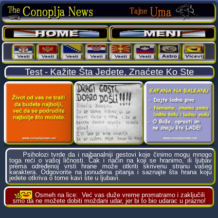
Test - Kažite Šta Jedete, Znaćete Ko Ste
Psiholozi tvrde da i najbanalniji gestovi koje činimo mogu mnogo
toga reći o vašoj ličnosti. Čak i način na koji se hranimo, ili ljubav
prema određenoj vrsti hrane može otkriti skrivenu stranu vašeg
karaktera. Odgovorite na ponuđena pitanja i saznajte šta hrana koju
jedete otkriva o tome kavi ste u ljubavi.
Osmeh na lice:
Već vas duže vreme promatramo i zaključili
smo da ne možete dobiti moždani udar, jer bi to bio udarac u prazno!