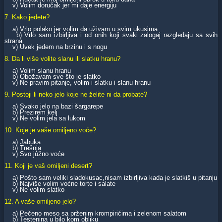
v) Volim doručak jer mi daje energiju
7. Kako jedete?
a) Vrlo polako jer volim da uživam u svim ukusima
b) Vrlo sam izbirljiva i od onih koji svaki zalogaj razgledaju sa svih
strana
v) Uvek jedem na brzinu i s nogu
8. Da li više volite slanu ili slatku hranu?
a) Volim slanu hranu
b) Obožavam sve što je slatko
v) Ne pravim pitanje, volim i slatku i slanu hranu
9. Postoji li neko jelo koje ne želite ni da probate?
a) Svako jelo na bazi šargarepe
b) Prezirem kelj
v) Ne volim jela sa lukom
10. Koje je vaše omiljeno voće?
a) Jabuka
b) Trešnja
v) Svo južno voće
11. Koji je vaš omiljeni desert?
a) Pošto sam veliki sladokusac,nisam izbirljiva kada je slatkiš u pitanju
b) Najviše volim voćne torte i salate
v) Ne volim slatko
12. A vaše omiljeno jelo?
a) Pečeno meso sa prženim krompirićima i zelenom salatom
b) Testenina u bilo kom obliku