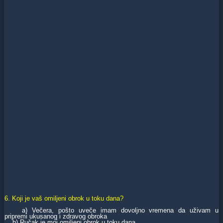
6. Koji je vaš omiljeni obrok u toku dana?
a) Večera, pošto uveče imam dovoljno vremena da uživam u
pripremi ukusanog i zdravog obroka
b) Ručak je moj omiljeni obrok u toku dana