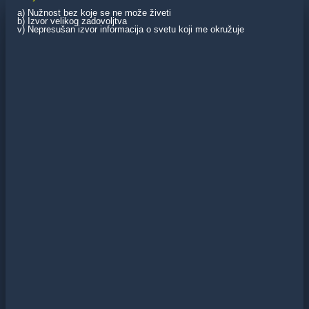
a) Nužnost bez koje se ne može živeti
b) Izvor velikog zadovoljtva
v) Nepresušan izvor informacija o svetu koji me okružuje