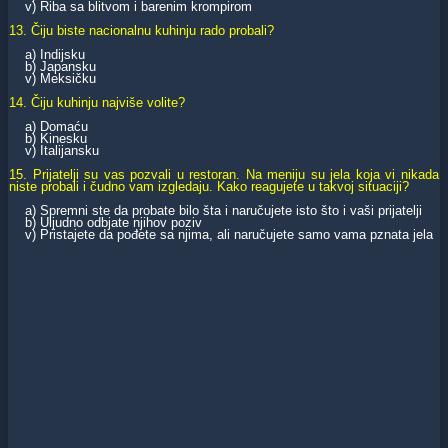
v) Riba sa blitvom i barenim krompirom
13. Čiju biste nacionalnu kuhinju rado probali?
a) Indijsku
b) Japansku
v) Meksičku
14. Čiju kuhinju najviše volite?
a) Domaću
b) Kinesku
v) Italijansku
15. Prijatelji su vas pozvali u restoran. Na meniju su jela koja vi nikada
niste probali i čudno vam izgledaju. Kako reagujete u takvoj situaciji?
a) Spremni ste da probate bilo šta i naručujete isto što i vaši prijatelji
b) Uljudno odbjate njihov poziv
v) Pristajete da pođete sa njima, ali naručujete samo vama pznata jela