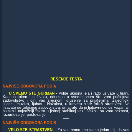
REŠENJE TESTA
NAJVIŠE ODGOVORA POD A
U SVEMU STE GURMAN
- Volite ukusna jela i rado uživate u hrani.
Kao uostalom i u životu, odnosno u svemu onom što vam pričinjava
zadovoljstvo i čini vas srećnom: druženje sa prijateljima, zajednički
izlasci, muzika, ljubav... Nažalost, u krevetu niste toliko strastveni. Ne
lišavate se telesnog zadovoljstva, smatrate da je ljubavni odnos važan ali
nikako i najvažniji faktor u jednoj stabilnoj vezi. Važniji su vam nežnost,
razumevanje, poštovanje.
NAJVIŠE ODGOVORA POD B
VRLO STE STRASTVENI
- Za vas hrana ima samo jedan cilj: da vas