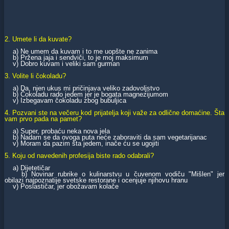
2. Umete li da kuvate?
a) Ne umem da kuvam i to me uopšte ne zanima
b) Pržena jaja i sendviči, to je moj maksimum
v) Dobro kuvam i veliki sam gurman
3. Volite li čokoladu?
a) Da, njen ukus mi pričinjava veliko zadovoljstvo
b) Čokoladu rado jedem jer je bogata magnezijumom
v) Izbegavam čokoladu zbog bubuljica
4. Pozvani ste na večeru kod prijatelja koji važe za odlične domaćine. Šta
vam prvo pada na pamet?
a) Super, probaću neka nova jela
b) Nadam se da ovoga puta neće zaboraviti da sam vegetarijanac
v) Moram da pazim šta jedem, inače ću se ugojiti
5. Koju od navedenih profesija biste rado odabrali?
a) Dijetetičar
b) Novinar rubrike o kulinarstvu u čuvenom vodiču "Mišlen" jer
obilazi najpoznatije svetske restorane i ocenjuje njihovu hranu
v) Poslastičar, jer obožavam kolače