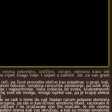
eoma pokretljivi, izdržljivi, istrajni, odnosno kako ste
e crpeti snagu volje. I uspeti u zamisli. Jer, za vas gram
či, pa život provodite obično kao pojedinac u grupi, koji,
duhom odsutan, ostalima cenzuriše ponašanje, pa uvek ima
ije i najpozitivnije. Vaša izolacija od sveta, svakodnevnih
taj svet ide mnogo, mnogo ispred vas, pa je krajnji efekat
t.
e radi o tome da vaš hladan razum potpuno dominira
cijama, pa ste vi kao ličnost emotivno lišeni, racionalni ili
uzdržani i ne izražavate ono što osećate, te ste veoma
godljivi onima koji vas okružuju, a koji su mnogo emotivniji