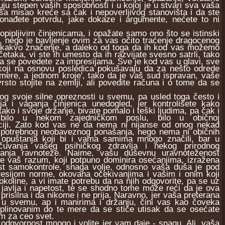
eđuju stepen vaših sposobnosti i u kojoj je u stvari sva vaša
ša misao kreće sa čak i nepoverljivog stanovišta i da ste
onađete potvrdu, jake dokaze i argumente, nećete to ni
ipljivim činjenicama, i opažate samo ono što se istinski
u, nego je bavljenje ovim za vas očito traćenje dragocenog
nikakvo značenje, a daleko od toga da ih kod vas možemo
etaka, vi ste ih umesto da ih razvijate svesno satrli, tako
da se povedete za impresijama. Sve je kod vas u glavi, sve
 koji na osnovu posledica pokušavaju da za nešto odrede
ta mere, a jednom kroje', tako da je vaš sud ispravan, vaše
čvrsto stojite na zemlji, ali povedite računa i o tome da se
 svoje silne opreznosti u svemu, pa usled toga često i
ja i vaganja činjenica unedogled, jer kontrolišete kako
tako i svoje držanje, bivate pomalo i teški ljudima, pa čak i
 bilo u nekom zajedničkom poslu, bilo u običnoj
iji. Zato kod vas ne da nema ni nijanse od onog nekad
potrebnog neobaveznog ponašanja, nego nema ni običnih
 opuštanja koji bi i vama samima mnogo značili, bar u
čuvanja vašeg psihičkog zdravlja i nekog prirodnog
ljanja ravnoteže. Naime, vašu duševnu uravnoteženost
e vaš razum, koji potpuno dominira osećanjima, izražena
t samokontrole, snaga volje, odnosno vaša duša je pod
esijom norme, okovana očekivanjima i vašim i onim koji
okoline, a vi imate potrebu da na njih odgovorite, pa se uz
u javlja i napetost, te se shodno tome može reći da je ova
prisilna i da nikome i ne prija. Naravno, jer vaša preterana
t u svemu, ap i manirima i držanju, čini vas kao čoveka
plinovanim do te mere da se stiče utisak da se osećate
m za ceo svet.
dgvornost mnogo i volite jer vam daje - snagu. Ali, vaša