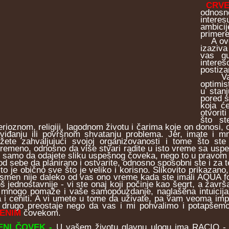
CRVE
odnosn
interes
ambici
primere
A ovo 
izaziva
vas gu
interes
postiza
Vaš pr
optimis
u stan
pored s
koja će
otvorit
što st
erioznom, religiji, lagodnom životu i čarima koje on donosi
eviđanju ili površnom shvatanju problema. Jer, imate i 
ižete zahvaljujući svojoj organizovanosti i tome što ste
vremeno, odnosno da više stvari radite u isto vreme sa usp
e samo da odajete sliku uspešnog čoveka, nego to u pravom sl
od sebe da planirano i ostvarite, odnosno sposobni ste i za t
 je obično sve što je veliko i korisno. Slikovito prikazan
ismen nije daleko od vas ono vreme kada ste imali AQUA fobij
 još jednostavnije - vi ste onaj koji počinje kao šegrt, a zav
mnogo pomaže i vaše samopouzdanje, naglašena intuicija 
a i ceniti. A vi umete u tome da uživate, pa vam veoma impo
drugo preostaje nego da vas i mi pohvalimo i potapšem
ENIM
čovekom.
ENI ČOVEK
-
U vašem životu glavnu ulogu ima RACIO - r