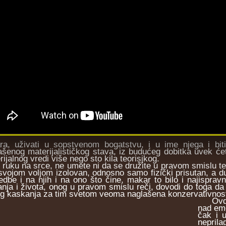
ra, uživati u sopstvenom bogatstvu, i u ime njega i biti v
ašenog materijalističkog stava, iz budućeg dobitka uvek ćet
ijalnog vredi više nego sto kila teorisjkog.
uku na srce, ne umete ni da se družite u pravom smislu te re
svojom voljom izolovan, odnosno samo fizički prisutan, a 
edbe i na njih i na ono što čine, makar to bilo i najispravn
anja i života, onog u pravom smislu reči, dovodi do toga da 
g kaskanja za tim svetom veoma naglašena konzervativnos
Ovde s
nad emo
čak i 
neprila