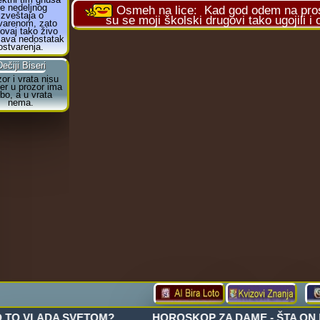
Osmeh na lice:
Kad god odem na pros
su se moji školski drugovi tako ugojili i