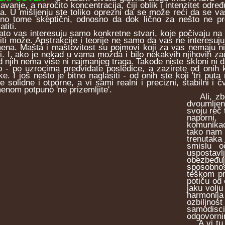
žavanje, a naročito koncentracija, čiji oblik i intenzitet odr
a. U mišljenju ste toliko oprezni da se može reći da se va
no tome skeptični, odnosno da dok lično za nešto ne pr
atiti.
 vas interesuju samo konkretne stvari, koje počivaju na op
iti može. Apstrakcije i teorije ne samo da vas ne interesuj
ena. Mašta i maštovitost su pojmovi koji za vas nemaju 
ti. I, ako je nekad u vama možda i bilo nekakvih njihovih zač
d njih nema više ni najmanjeg traga. Takođe niste skloni ni 
o - po uzrocima predviđate posledice, a zazirete od onih
ke. I još nešto je bitno naglasiti - od onih ste koji 'tri pu
e solidne i otporne, a vi sami realni i precizni, stabilni i 
enom potpuno 'ne prizemljite'.
Ali, zbog
dvoumljen
svoju reč 
naporni,
komunikac
tako nam 
trenutaka
smislu o
uspostav
obezbeđuj
sposobnos
teškom pr
potiču od 
jaku volj
harmonija 
ozbiljnos
samodisci
odgovorni
A vi tu o