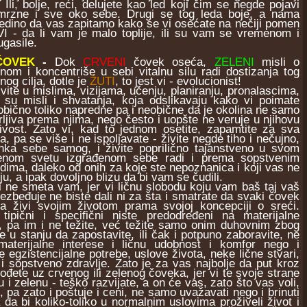
 Ili, bolje, reći, delujete kao led koji čim se negde pojavi
mrzne i sve oko sebe. Drugi se tog leda boje, a nama
jedino da vas zapitamo kako se vi osećate na nečiji pomen
I - da li vam je malo toplije, ili su vam se vremenom i
ugasile.
ČOVEK
-
Dok
CRVENI
čovek oseća,
ZELENI
misli o
nom i koncentriše u sebi vitalnu silu radi dostizanja tog
nog cilja, dotle je
ŽUTI
, to jest vi - evolucionist!
te u mislima, vizijama, učenju, planiranju, pronalascima,
 su misli i shvatanja, koja odslikavaju kako vi poimate
 obično toliko napredne pa i neobične da je okolina ne samo
ljiva prema njima, nego često i uopšte ne veruje u njihovu
jivost. Zato vi, kad to jednom osetite, zapamtite za sva
, pa se više i ne ispoljavate - živite negde tiho i nečujno,
nka sebe samog, i živite poprilično tajanstveno u svom
enom svetu izgrađenom sebe radi i prema sopstvenim
dima, daleko od onih za koje ste nepoznanica i koji vas ne
u, a ipak dovoljno blizu da bi vam se čudili.
ne smeta vam, jer vi ličnu slobodu koju vam baš taj vaš
ezbeđuje ne biste dali ni za šta i smatrate da svaki čovek
da živi svojim životom prama svojoj koncepciji o sreći.
tipični i specifični niste predodređeni na materijalne
, pa im i ne težite, već težite samo onim duhovnim zbog
te u stanju da zapostavite, ili čak i potpuno zaboravite, ne
aterijalne interese i ličnu udobnost i komfor nego i
 egzistencijalne potrebe, uslove života, neke lične stvari,
i sopstveno zdravlje. Zato je za vas najbolje da put kroz
rođete uz crvenog ili zelenog čoveka, jer vi te svoje strane
u i zelenu - teško razvijate, a on će vas, zato što vas voli,
 pa zato i poštuje i ceni, ne samo uvažavati nego i brinuti
da bi koliko-toliko u normalnim uslovima proživeli život i