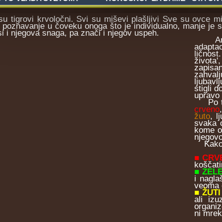
 su tigrovi krvoločni. Svi su miševi plašljivi Sve su ovce m
e poznavanje u čoveku onoga što je individualno, manje je 
si i njegova snaga, pa znači i njegov uspeh.
Analiz
adaptac
ličnost
života'
zapisan
zahval
ljubavl
stigli 
upravo 
Po tom
crveno
žuto
, 
svaka o
kome o
njegovo
Kako i
■ CRV
koščati
■ ZEL
i nagla
veoma 
■ ŽUT
ali izu
organiz
ni mrek