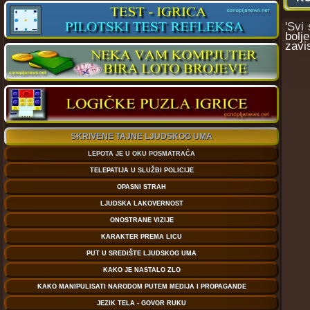
'Svi
bolj
zavi