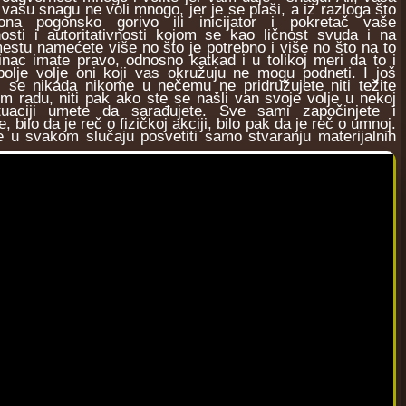
 vašu snagu ne voli mnogo, jer je se plaši, a iz razloga što
na pogonsko gorivo ili inicijator i pokretač vaše
osti i autoritativnosti kojom se kao ličnost svuda i na
stu namećete više no što je potrebno i više no što na to
inac imate pravo, odnosno katkad i u tolikoj meri da to i
bolje volje oni koji vas okružuju ne mogu podneti. I još
i se nikada nikome u nečemu ne pridružujete niti težite
om radu, niti pak ako ste se našli van svoje volje u nekoj
ituaciji umete da sarađujete. Sve sami započinjete i
, bilo da je reč o fizičkoj akciji, bilo pak da je reč o umnoj.
e u svakom slučaju posvetiti samo stvaranju materijalnih