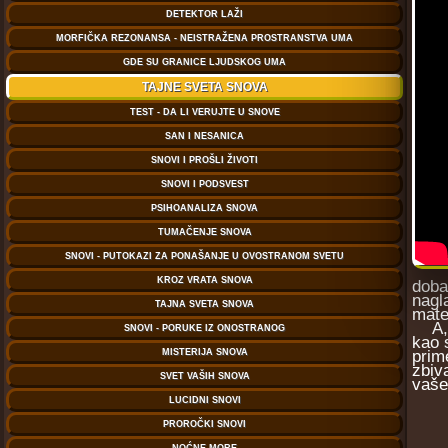
doba
nagl
mater
A, r
kao 
prim
zbiv
vaše