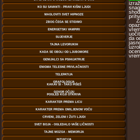
izra
snag
shod
prihv
Zato
opaz
vrem
uoči
da o
jasn
uzro
ocen
vrem