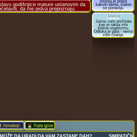
lavu godišnjice mature ustanovim da
 oćelavili, da me jedva prepoznaju.