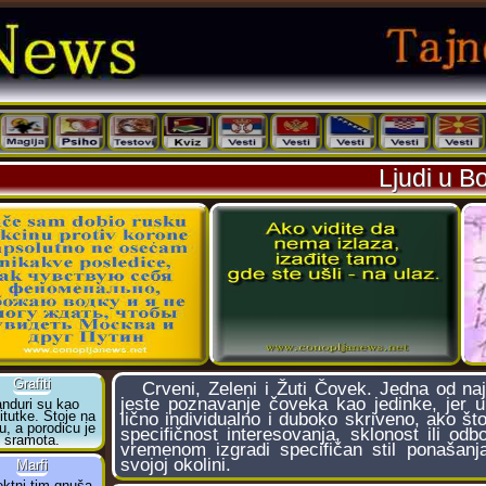
Ljudi u B
Crveni, Zeleni i Žuti Čovek. Jedna od najz
jeste poznavanje čoveka kao jedinke, jer 
lično individualno i duboko skriveno, ako što
specifičnost interesovanja, sklonost ili 
vremenom izgradi specifičan stil ponašan
svojoj okolini.