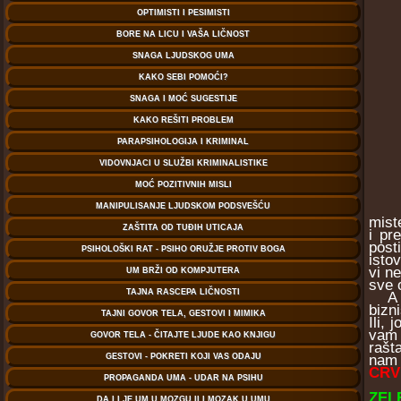
mist
i pr
post
isto
vi n
sve 
A to
bizn
Ili,
vam 
rašt
nam 
CRV
ZEL