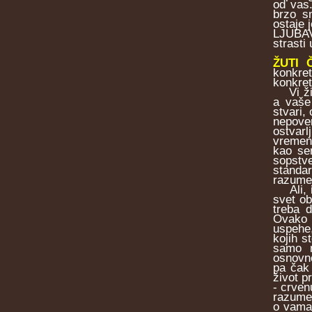
od vas.
brzo s
ostaje 
LJUBAV
strasti 
ŽUTI 
konkret
konkret
Vi živi
a vaše
stvari,
nepover
ostvarl
vremena
kao se
sopstv
standar
razumej
Ali, i 
svet ob
treba 
Ovako 
uspehe
kojih s
samo m
osnovne
pa čak 
život p
- crven
razume,
o vama 