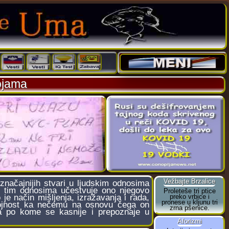
ojama
načajnijih stvari u ljudskim odnosima
u tim odnosima učestvuje ono njegovo
 je način mišljenja, izražavanja i rada,
odbojnost ka nečemu na osnovu čega on
ja po kome se kasnije i prepoznaje u