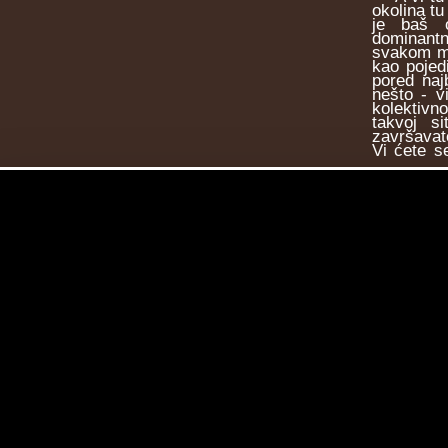
okolina tu
je baš o
dominantn
svakom me
kao pojed
pored naj
nešto - v
kolektivn
takvoj s
završavate
Vi ćete s