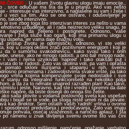
NI ČOVEK -
U vašem životu glavnu ulogu imaju emocije.,
o , srce odlučuje ma šta da je u pitanju. Ako vas nešto
uje - interesuje vas intenzivno, a naglašene su vam i želje i
je u vezi sa tim. Ako se one ostvare, i oduševljenje je
no, takođe intenzivno.
je sve zbog toga što intenzivan interes za nešto u vama
 emotivno uzbuđenje, ali i rađa neizrecivo veliku snagu, te
ra napred da željeno i postignete. Odnosno, vaše
ovanje i želja služe kao oganj, koji ima primarnu ulogu u
nju uspeha, jer vama daje snažnu volju.
istup životu je optimistički, odnosno, vi ste veliki
ta, koji u svojoj okolini zrači pozitivnom energijom i koji je
ju da u sumornu svakodnevicu, kako svoju tako i onih
ebe, unese, ako ne mnogo radosti, a ono bar mnogo nade,
 i vam i njima uzvikivati 'napred' i tako olakšati put i
i vrata do te radosti. Zato vas okolina voli, pa vam i oprašta
e pomalo skloni iluzijama i utapanju u njih, svemu
, odnosno promenama i zadovoljstvima svake vrste, pa tako
mnogo vrlina kojima kompenzujete svoje nedostatke i sve
 u stanju da integralno funkcionišete na nekoliko polja
ehom, a da za to nemate unapred razrađen plan! Kao takvi,
mislu i jeste. Naravno, kad ste i vredni i spremni da date
eške napore, da biste dosegli do onoga što želite.
o, ako sada plovite u vodama poslovnog sveta kao uspešan
u i bojali se te vode, pa stoga niste umeli ni da plivate.
ršava kao direktor. Sem ostalih vaših 'radnih' vrlina u ovome
i sposobnost predviđanja i predočavanja. Zato vas imaju
nuje pohvala, osećaj uvaženosti, a naročito aplauz. I šta
o po ramenu u znak divljenja svemu ovome što vas čini
azum, odnosno mišljenje, pamćenje, opažanje, verbalno