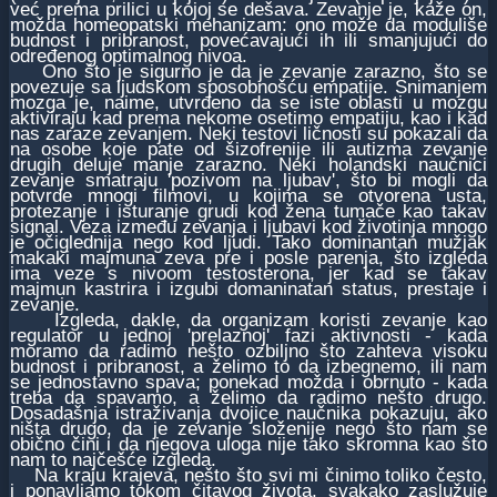
već prema prilici u kojoj se dešava. Zevanje je, kaže on,
možda homeopatski mehanizam: ono može da moduliše
budnost i pribranost, povećavajući ih ili smanjujući do
određenog optimalnog nivoa.
Ono što je sigurno je da je zevanje zarazno, što se
povezuje sa ljudskom sposobnošću empatije. Snimanjem
mozga je, naime, utvrđeno da se iste oblasti u mozgu
aktiviraju kad prema nekome osetimo empatiju, kao i kad
nas zaraze zevanjem. Neki testovi ličnosti su pokazali da
na osobe koje pate od šizofrenije ili autizma zevanje
drugih deluje manje zarazno. Neki holandski naučnici
zevanje smatraju 'pozivom na ljubav', što bi mogli da
potvrde mnogi filmovi, u kojima se otvorena usta,
protezanje i isturanje grudi kod žena tumače kao takav
signal. Veza između zevanja i ljubavi kod životinja mnogo
je očiglednija nego kod ljudi. Tako dominantan mužjak
makaki majmuna zeva pre i posle parenja, što izgleda
ima veze s nivoom testosterona, jer kad se takav
majmun kastrira i izgubi domaninatan status, prestaje i
zevanje.
Izgleda, dakle, da organizam koristi zevanje kao
regulator u jednoj 'prelaznoj' fazi aktivnosti - kada
moramo da radimo nešto ozbiljno što zahteva visoku
budnost i pribranost, a želimo to da izbegnemo, ili nam
se jednostavno spava; ponekad možda i obrnuto - kada
treba da spavamo, a želimo da radimo nešto drugo.
Dosadašnja istraživanja dvojice naučnika pokazuju, ako
ništa drugo, da je zevanje složenije nego što nam se
obično čini i da njegova uloga nije tako skromna kao što
nam to najčešće izgleda.
Na kraju krajeva, nešto što svi mi činimo toliko često,
i ponavljamo tokom čitavog života, svakako zaslužuje