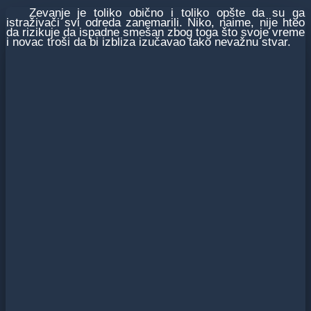
Zevanje je toliko obično i toliko opšte da su ga
istraživači svi odreda zanemarili. Niko, naime, nije hteo
da rizikuje da ispadne smešan zbog toga što svoje vreme
i novac troši da bi izbliza izučavao tako nevažnu stvar.