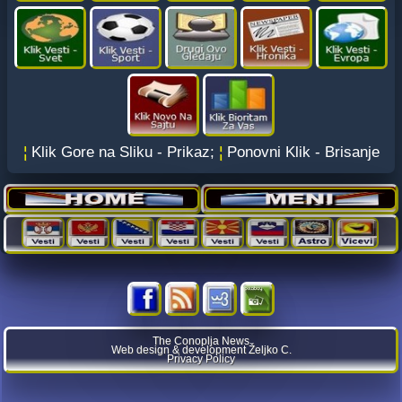
¦
Klik Gore na Sliku - Prikaz;
¦
Ponovni Klik - Brisanje