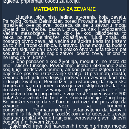
izgleda, pripremaju osobu za akciju.
MATEMATIKA ZA ZEVANJE
Ljudska bića nisu jedina stvorenja koja zevaju.
Psiholog Ronald Beinindžer, pored Provajna jedini ozbiljni
istraživač ove pojave, podseća da se u zevanju mogu
uhvatiti psi, mačke, pacovi, ptice, pa čak i vodozemci.
Većina mesoždera zeva, dok je kod biljožderaa to
retka pojava. Beinindžer objašnjava: 'Ljudi znaju da
nosorog divno zeva, ali većina se šokira kada im kažem
da to čini i tropska ribica. Naravno, ja ne mogu da budem
sasvim siguran da riba koja polako otvara usta tokom pet
sekundi, a zatim ih naglo zatvori doista zeva, jer ona to
ne ume da mi kaže.'
Slično ponašenje kod životinja, međutim, ne mora da
ima i slične funkcije. Povlačenje usana i otkrivanje zuba
kod ljudi predstavlja osmeh, ali kod primata izgleda da je
najčešće posredi izražavanje straha. U prvi mah, doista,
zevanje kod ljudi neodoljivo podseća na zevanje kod riba
i drugih životinja. Beinindžer je ustanovio da sijamska
borbena riba, na primer, zeva gotovo isključivo kada je u
društvu. Stopa zevanja kod nje kada je u
prisustvu drugog pripadnika svoje vrste povećava se 300
puta! A za vreme borbe još se udvostručuje. Zbog toga
Beinindžer veruje da se barem kod ove ribe pokazuje da
zevanje ima veze sa borbenim
ponašanjem. Posmatranjem je ustanovljeno da lavovi i
mandrili u filadelfijskom zoološkom vrtu učestalo zevaju
kada se približi vreme hranjena, verovatno glavni dnevni
događaj u njihovom životu.
Zajednički imenitelj navedenih i drugih primera mogao