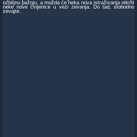
ozbiljnu pažnju, a možda će neka nova istraživanja otkriti
neke nove činjenice u vezi zevanja. Do tad, slobodno
zevajte.