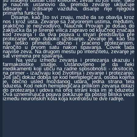
su studenti udisali čisti kiseonik, zevali su još više. Tako
je naučnik ustanovio da, premda zevanje uključuje
udisanje i izdisanje vazduha, disanje nije njegova
primarna funkcija.
Disanje, kao što svi znaju, može da se obavlja kroz
nos i kroz usta. Zevanje sa zatvorenim ustima, međutim,
praktično je neizvodljivo. Naučnik Provajn je došao do
zaključka da je širenje vilica zapravo od ključnog značaja
kod zevanja i da ova pojava u stvari predstavlja pre
protezanje nego duboko uzdisanje. Zevanje je, kao što
nije teško primetiti, obično i praćeno protezanjem,
naročito u prvom satu nakon spavanja. Čovek tada
najviše zeva. Na drugom mestu po intenzitetu, zevanje je
sat vremena pre spavanja.
Na vezu između zevanja i protezanja ukazuju i
farmakološke studije. Ustanovljeno je da neki
medikamenti koji utiču na radne sposobnosti - oksitocin,
na primer - izazivaju kod životinja i zevanje i protezanje.
Još jači dokaz dobija se kod hemiplegičara, osoba kojima
je, obično usled moždanog udara, jedna strana tela
oduzeta. Kod nekih hemiplegičara prilikom zevanja dolazi
do protezanja i udova na onoj strani koja im je oduzeta!
Ova uznemirujuća pojava pokazuje da postoji bliska veza
između neuronskih kola koja kontrolišu te dve radnje.