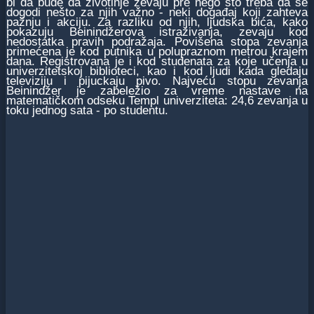
bi da bude da životinje zevaju pre nego što treba da se
dogodi nešto za njih važno - neki događaj koji zahteva
pažnju i akciju. Za razliku od njih, ljudska bića, kako
pokazuju Beinindžerova istraživanja, zevaju kod
nedostatka pravih podražaja. Povišena stopa zevanja
primećena je kod putnika u polupraznom metrou krajem
dana. Registrovana je i kod studenata za koje učenja u
univerzitetskoj biblioteci, kao i kod ljudi kada gledaju
televiziju i pijuckaju pivo. Najveću stopu zevanja
Beinindžer je zabeležio za vreme nastave na
matematičkom odseku Templ univerziteta: 24,6 zevanja u
toku jednog sata - po studentu.