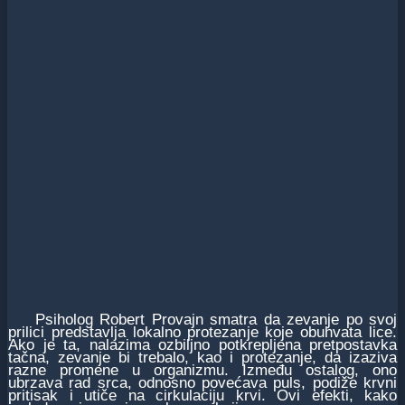
Psiholog Robert Provajn smatra da zevanje po svoj
prilici predstavlja lokalno protezanje koje obuhvata lice.
Ako je ta, nalazima ozbiljno potkrepljena pretpostavka
tačna, zevanje bi trebalo, kao i protezanje, da izaziva
razne promene u organizmu. Između ostalog, ono
ubrzava rad srca, odnosno povećava puls, podiže krvni
pritisak i utiče na cirkulaciju krvi. Ovi efekti, kako