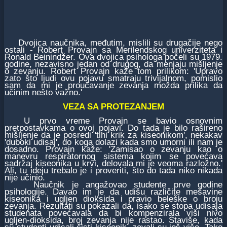
Dvojica naučnika, međutim, mislili su drugačije nego
ostali - Robert Provajn sa Merilendskog univerziteta i
Ronald Beinindžer. Ova dvojica psihologa počeli su 1979.
godine, nezavisno jedan od drugog, da menjaju mišljenje
o zevanju. Robert Provajn kaže tom prilikom: 'Upravo
zato što ljudi ovu pojavu smatraju trivijalnom, pomislio
sam da mi je proučavanje zevanja možda prilika da
učinim nešto važno.'
VEZA SA PROTEZANJEM
U prvo vreme Provajn se bavio osnovnim
pretpostavkama o ovoj pojavi. Do tada je bilo rašireno
mišljenje da je posredi 'tihi krik za kiseonikom', nekakav
'duboki udisaj', do koga dolazi kada smo umorni ili nam je
dosadno. Provajn kaže: 'Zamisao o zevanju kao o
manevru respiratornog sistema kojim se povećava
sadržaj kiseonika u krvi, delovala mi je veoma razložno.'
Ali, tu ideju trebalo je i proveriti, što do tada niko nikada
nije učinio.
Naučnik je angažovao studente prve godine
psihologije. Davao im je da udišu različite mešavine
kiseonika i ugljen dioksida i pravio beleške o broju
zevanja. Rezultati su pokazali da, isako se stopa udisaja
studenata povećavala da bi kompenzirala viši nivo
ugljen-dioksida, broj zevanja nije rastao. Štaviše, kada