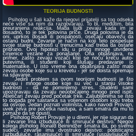
TEORIJA BUDNOSTI
Psiholog u šali kaže da njegovi prijatelji sa tog odseka
neće više sa njim da razgovaraju. To bi, međutim, bila
preuranjena reakcija. Mada ljudi zevaju kada im je
dosadno, to je tek polovina priče. Druga polovina je da
oni, uprkos dosadi ili pospanosti, osećaju obavezu da
ostanu budni. Zevanje je način na koji telo pospešuje
svoje stanje budnosti u trenucima kad treba da ostane
pribrano. Ovoj hipotezi idu u prilog mnoge utvrđene
činjenice vezane za ponašanje. Ona objašnjava, na
primer, zašto zevaju vozači koji se noću kreću auto-
putevima, ili studenti koji slušaju predavanje iz
matematike. U isto vreme ona objašnjava zašto malo
zevaju osobe koje su u krevetu - jer se doista spremaju
na spavanje.
Jedini problem sa ovom teorijom budnosti je što
zevaju i mnoge osobe koje su već u stanju visoke
budnosti - da ne pominjemo stres. Studenti sami
upozoravaju da zevaju neuobičajeno mnogo pred ispit.
Atletičari zevaju pred početak trke. Zaljubljenima se isto
to događa pre sastanka sa voljenom osobom koju treba
da osvoje. Jedan poznati violinista, kako navodi Provajn,
uvek zeva pre početka nastupa, a sam smatra da mu to
pomaže da se opusti.
Psiholog Robert Provajn je u dilemi, jer nije siguran da
li zevanje ima izbuđujuće ili smirujuće dejstvo. Njegov
kolega psiholog Ronald Beinindžer smatra da, po svemu
sudeći, zevanje ima dvostruko dejstvo: podsticajno
(uzbuđujuće, rasanjujuće) ili smirujuće (uspavljujuće) -