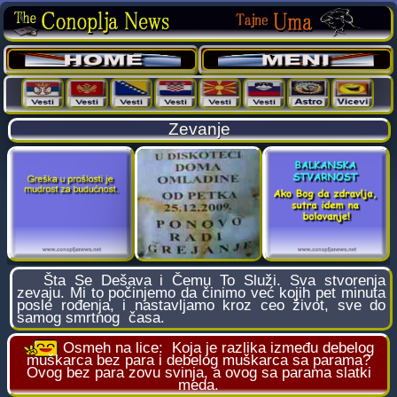
Zevanje
Šta Se Dešava i Čemu To Služi. Sva stvorenja
zevaju. Mi to počinjemo da činimo već kojih pet minuta
posle rođenja, i nastavljamo kroz ceo život, sve do
samog smrtnog časa.
Osmeh na lice:
Koja je razlika između debelog
muškarca bez para i debelog muškarca sa parama?
Ovog bez para zovu svinja, a ovog sa parama slatki
meda.