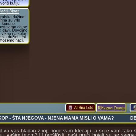
va vas hladan znoj, noge vam klecaju, a srce vam tako sn
 i vašim telom? U prošlosti, naši preci bojali su se svega: