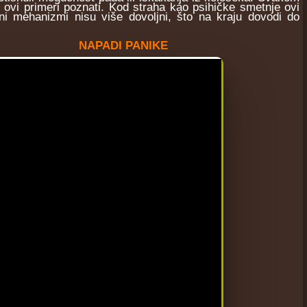
 ovi primeri poznati. Kod straha kao psihičke smetnje ovi
i mehanizmi nisu više dovoljni, što na kraju dovodi do
NAPADI PANIKE