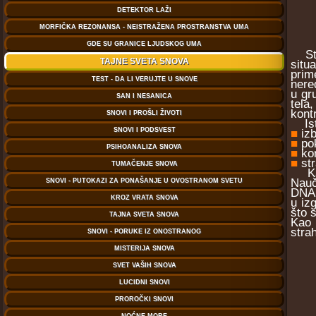
Stra
situ
prim
nere
u gru
tela
kontr
Isto
■
iz
■
po
■
ko
■
st
Kao 
Nauč
DNA,
u iz
što 
Kao 
stra