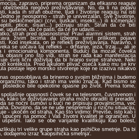
cija, zapravo, priprema organizam da efikasno reaguje
 obezbedila njegovo preživljavanje. No, da li na pojavu
ti, kada ih strah obuzme, ljudi i životinje reaguju na isti
Jedno je neosporno - strah je univerzalan. Sve životinje,
 su beskičmenjaci (crvi, ljuskari, insekti...) ili kičmenjaci
reptili, ptice, sisari...) poznaju strah. Strah da će biti
e, ugušene, da će pasti, da će se udaviti...
o, strah pred opasnostima! Pravi alarmni sistem, strah
ava živim bicima da izbegnu smrt prilikom pojave
ti. Kod insekata, on je refleks preživljavanja. Naravno, i
eka se uočava taj refleks - drhtanje, jeza, trzaj..., ali je
na i emocionalna komponenta. Buduci da mozak čoveka
a objasni ono što vidi, strah se rađa kao manifestacija
e svoj lični doživljaj da bi hranio svoje strahove. Neki
i od konteksta. Pred ajkulom plivač oseća kako mu se krv
kula postaje lepo morsko stvorenje koje ne izaziva nikakvo
 nas osposobljava da brinemo o svojim bližnjima i budemo
 organizmu, tako i strah ima veliki značaj. Kad bismo se
bi posledice bile opekotine opasne po život. Prema tome,
poljašnje opasnosti čovek se na telesnom, čuvstvenom i
 kako se doživljavanje straha može obraditi ili preraditi,
nda se noćni šumovi u kući ne pripisuju provalnicima, već
ha. Dovoljno, da se ne uđe nespreman u rizičnu situaciju,
uje - ukočen od straha. Kao što vidimo: Previše, isto kao i
 upućeni na pomoć i Vaš životni kvalitet je ograničen. U
 uspešni. Iako se obe varijante kvaliﬁkuju kao bolest,
ikuju tri velike grupe straha kao psihičke smetnje. Da bi
m, dodajemo izraz 'kaopsihička smetnja'.