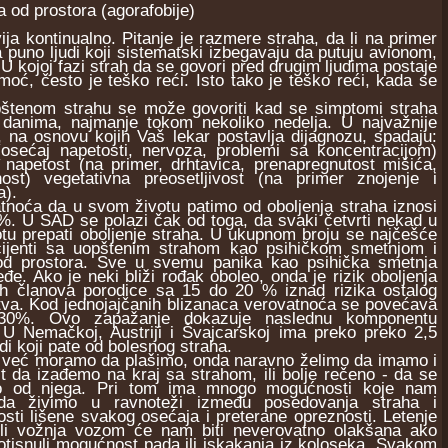
a od prostora (agorafobije)
 kontinualno. Pitanje je razmere straha, da li na primer
a puno ljudi koji sistematski izbegavaju da putuju avionom,
 U kojoj fazi strah da se govori pred drugim ljudima postaje
omoć, često je teško reći. Isto tako je teško reći, kada se
nom strahu se može govoriti kad se simptomi straha
u danima, najmanje tokom nekoliko nedelja. U najvažnije
 na osnovu kojih Vaš lekar postavlja dijagnozu, spadaju:
(osećaj napetosti, nervoza, problemi sa koncentracijom)
 napetost (na primer, drhtavica, prenapregnutost mišića,
ost) vegetativna preosetljivost (na primer znojenje i
a).
ća da u svom životu patimo od oboljenja straha iznosi
%. U SAD se polazi čak od toga, da svaki četvrti nekad u
tu prepati oboljenje straha. U ukupnom broju se najčešće
ijenti sa uopštenim strahom kao psihičkom smetnjom i
od prostora. Sve u svemu panika kao psihička smetnja
đe. Ako je neki bliži rođak oboleo, onda je rizik oboljenja
ih članova porodice sa 15 do 20 % iznad rizika ostalog
tva. Kod jednojajčanih blizanaca verovatnoća se povećava
0%. Ovo zapažanje dokazuje naslednu komponentu
. U Nemačkoj, Austriji i Švajcarskoj ima preko preko 2,5
udi koji pate od bolesnog straha.
eć moramo da plašimo, onda naravno želimo da imamo i
 da izađemo na kraj sa strahom, ili bolje rečeno - da se
o od njega. Pri tom ima mnogo mogućnosti koje nam
a živimo u ravnoteži između posedovanja straha i
osti lišene svakog osećaja i preterane opreznosti. Letenje
li vožnja vozom će nam biti neverovatno olakšana ako
tisnuli mogućnost pada ili iskakanja iz koloseka. Svakom