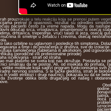
h prouzrokuje u telu reakciju koja se prenosi putem veget
acijama pretnje ili opasnosti, rezultat su određeni simpto
ećuju pacijenti često za vreme napada. Mogu da nastupe u
dovni otkucaji srca, vrtoglavica, omamljenost ili osećaj slabo
dima, drhtavica, treperenje, vrući talasi ili jeza, osećaj guš
, mučnina ili smetnje u želudcu i crevima, osećaj nestvarnos
ola.
 tako ozbiljne su uglavnom i posledice tih simptoma. Dolaz
begavanja a time i do povlačenja iz društva, sve do izolacije
kušaja samolečenja (tabletama ili alkoholom, pod izgovorom d
nﬂikata (porodične i/ili profesionalne prirode)
raha isčekivanja - strah od straha
mali plašimo se sveta koji nas okružuje. Postavlja se pita
nici smatraju da ne postoji. Ali, od insekata do primata, ra
 velike molekule koja sadrzi program funkcionisanja svih ž
gradnji nervnog sistema. S te tačke gledišta, strah je biološ
su ih vodili etnolozi i drugi naučnici, pokazala su da se beb
da životinje oblika bitno drugačijeg od našeg i obdarene
hove.
Obolje
godine
ponajvi
patnja,
doza p
proble
uzrocim
pacij