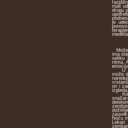
razjašn
mali ud
drugu p
upotreb
podnese
je udeo
ponovo
terapij
medikam
Može li
ima sla
veliku
ritma. 
emocija
U sluc
može d
naredu
vrstama
on i za
izgleda
Kod čo
snažan
detetom
zemljo
doživlj
zauvek 
Noću im
Lekari
zemlja