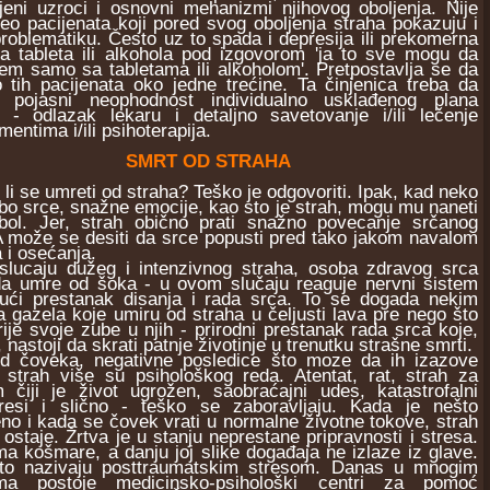
jeni uzroci i osnovni mehanizmi njihovog oboljenja. Nije
eo pacijenata koji pored svog oboljenja straha pokazuju i
roblematiku. Često uz to spada i depresija ili prekomerna
a tableta ili alkohola pod izgovorom 'ja to sve mogu da
m samo sa tabletama ili alkoholom'. Pretpostavlja se da
 tih pacijenata oko jedne trećine. Ta činjenica treba da
 pojasni neophodnost individualno usklađenog plana
e - odlazak lekaru i detaljno savetovanje i/ili lečenje
entima i/ili psihoterapija.
SMRT OD STRAHA
 se umreti od straha? Teško je odgovoriti. Ipak, kad neko
bo srce, snažne emocije, kao sto je strah, mogu mu naneti
 bol. Jer, strah obično prati snažno povecanje srčanog
A može se desiti da srce popusti pred tako jakom navalom
 i osećanja.
aju dužeg i intenzivnog straha, osoba zdravog srca
a umre od šoka - u ovom slučaju reaguje nervni sistem
jući prestanak disanja i rada srca. To se dogada nekim
 gazela koje umiru od straha u čeljusti lava pre nego što
rije svoje zube u njih - prirodni prestanak rada srca koje,
, nastoji da skrati patnje životinje u trenutku strašne smrti.
veka, negativne posledice što moze da ih izazove
 strah više su psihološkog reda. Atentat, rat, strah za
 čiji je život ugrožen, saobraćajni udes, katastrofalni
tresi i slično - teško se zaboravljaju. Kada je nešto
eno i kada se čovek vrati u normalne životne tokove, strah
ostaje. Žrtva je u stanju neprestane pripravnosti i stresa.
a košmare, a danju joj slike događaja ne izlaze iz glave.
 to nazivaju posttraumatskim stresom. Danas u mnogim
ma postoje medicinsko-psihološki centri za pomoć