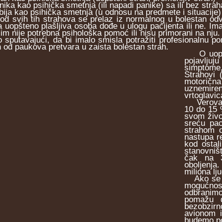
nika kao psihička smetnja (ili napadi panike) sa ili bez strah
bija kao psihička smetnja (u odnosu na predmete i situacije)
svih tih strahova se prelaz iz normalnog u bolestan odvija
a uopšteno plašljiva osoba dođe u ulogu pacijenta ili ne. Im
 im nije potrebna psihološka pomoć ili nisu primorani na nju.
ko sputavajući, da bi imalo smisla potražiti profesionalnu p
h od paukova pretvara u zaista bolestan strah.
O uopšte
pojavljuj
simptome,
Strahovi 
motorična
uznemiren
vrtoglavic
Verovatno
10 do 15 
svom živo
sreću pac
strahom 
nastupa re
kod ostal
stanovniš
čak na 3
oboljenja
miliona lj
Ako se v
mogućnost
odbranim
pomažu d
bezobzirn
avionom i
budemo po