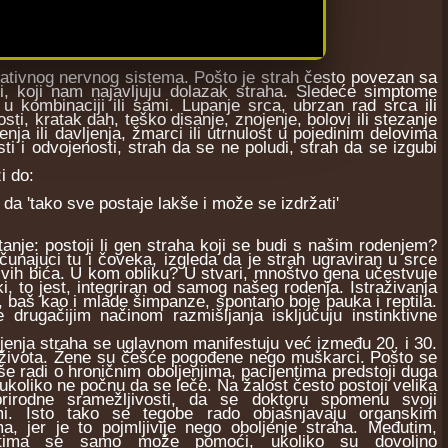
ativnog nervnog sistema. Pošto je strah često povezan sa
mi, koji nam najavljuju dolazak straha. Sledeće simptome
 kombinaciji ili sami. Lupanje srca, ubrzan rad srca ili
sti, kratak dah, teško disanje, znojenje, bolovi ili stezanje
enja ili davljenja, žmarci ili utrnulost u pojedinim delovima
ti i odvojenosti, strah da se ne poludi, strah da se izgubi
i do:
a 'tako sve postaje lakše i može se izdržati'
nje: postoji li gen straha koji se budi s našim rodenjem?
čunajuci tu i čoveka, izgleda da je strah ugraviran u srce
ivih bića. U kom obliku? U stvari, mnoštvo gena učestvuje
ki, to jest, integriran od samog našeg rodenja. Istraživanja
e, baš kao i mlade šimpanze, spontano boje pauka i reptila.
 drugačijim načinom razmišljanja isključuju instinktivne
nja straha se uglavnom manifestuju već između 20. i 30.
 života. Žene su češće pogođene nego muškarci. Pošto se
še radi o hroničnim oboljenjima, pacijentima predstoji duga
 ukoliko ne počnu da se leče. Na žalost često postoji velika
rirodne sramežljivosti, da se doktoru spomenu svoji
mi. Isto tako se tegobe rado objašnjavaju organskim
a, jer je to pojmljivije nego oboljenje straha. Međutim,
entima se samo može pomoći, ukoliko su dovoljno