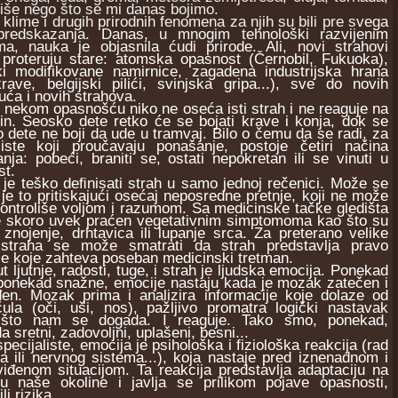
iše nego što se mi danas bojimo.
ime i drugih prirodnih fenomena za njih su bili pre svega
predskazanja. Danas, u mnogim tehnološki razvijenim
ma, nauka je objasnila ćudi prirode. Ali, novi strahovi
proteruju stare: atomska opasnost (Černobil, Fukuoka),
ki modifikovane namirnice, zagadena industrijska hrana
rave, belgijski pilići, svinjska gripa...), sve do novih
uća i novih strahova.
ekom opasnošću niko ne oseća isti strah i ne reaguje na
čin. Seosko dete retko će se bojati krave i konja, dok se
 dete ne boji da ude u tramvaj. Bilo o čemu da se radi, za
aliste koji proučavaju ponašanje, postoje četiri načina
nja: pobeći, braniti se, ostati nepokretan ili se vinuti u
st.
e teško deﬁnisati strah u samo jednoj rečenici. Može se
 je to pritiskajući osećaj neposredne pretnje, koji ne može
ontroliše voljom i razumom. Sa medicinske tačke gledišta
je skoro uvek praćen vegetativnim simptomoma kao što su
, znojenje, drhtavica ili lupanje srca. Za preterano velike
 straha se može smatrati da strah predstavlja pravo
je koje zahteva poseban medicinski tretman.
jutnje, radosti, tuge, i strah je ljudska emocija. Ponekad
ponekad snažne, emocije nastaju kada je mozak zatečen i
đen. Mozak prima i analizira informacije koje dolaze od
ula (oči, uši, nos), pažljivo promatra logički nastavak
što nam se dogada. I reaguje. Tako smo, ponekad,
a sretni, zadovoljni, uplašeni, besni...
ijaliste, emocija je psihološka i fiziološka reakcija (rad
 ili nervnog sistema...), koja nastaje pred iznenadnom i
iđenom situacijom. Ta reakcija predstavlja adaptaciju na
u naše okoline i javlja se prilikom pojave opasnosti,
ili rizika.