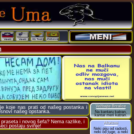
h
 koje nas prati od našeg postanka i
 osnovi našeg opstanka.
 praseta i novog šefa? Nema razlike, i
eci postaju svinje!