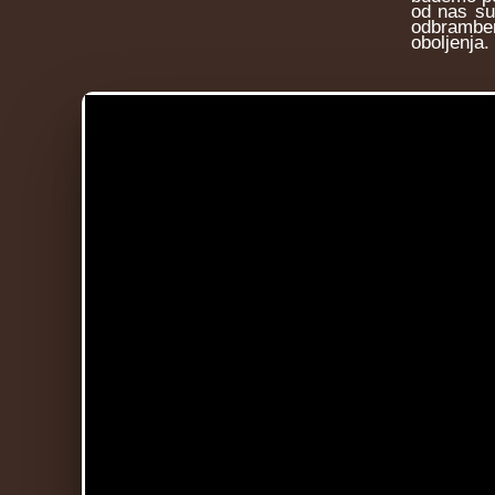
od nas su
odbramben
oboljenja.