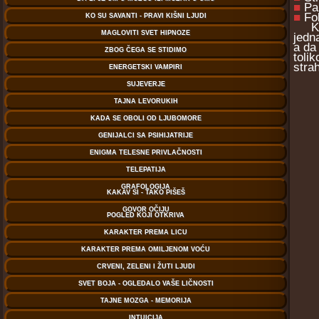
■
Pa
■
Fo
Kod 
jedn
a da
toli
stra