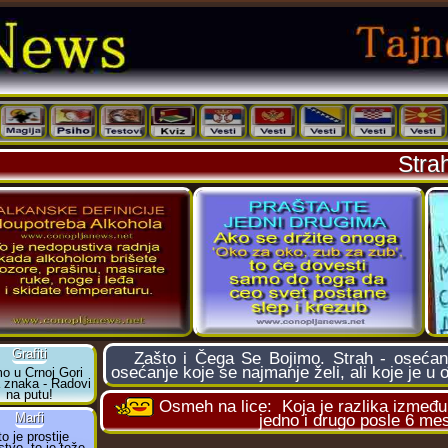
Stra
Zašto i Čega Se Bojimo. Strah - osećanje
osećanje koje se najmanje želi, ali koje je u
Osmeh na lice:
Koja je razlika između
jedno i drugo posle 6 mes