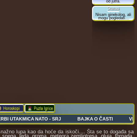
ažno lupa kao da hoće da iskoči.... Šta se to događa sa
 snega, leda, groma, meteora zemljotresa, oluja, tornada,