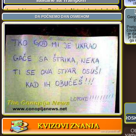
Obli
vama