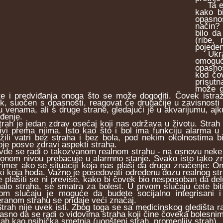
Ta emo
kako bi
opasnos
način? 
bilo da
(ribe, 
pojeden
Ukratk
omoguć
opasnos
kod čov
prisut
može d
e i predviđanja onoga što se može dogoditi. Čovek istražuj
k, suočen s opasnosti, reagovat će drugačije u zavisnost
 u venama, ali s druge strane, gledajući je u akvarijumu, aj
đenje.
h je jedan zdrav osećaj koji nas održava u životu. Strah
jivi prema njima. Isto kao što i bol ima funkciju alarma u
ližili vatri bez straha i bez bola, pod nekim okolnostima 
oje posve zdravi aspekti straha.
 se radi o takozvanom realnom strahu - na osnovu neke s
onom nivou prebacuje u alarmno stanje. Svako isto tako zna,
rimer ako se situaciji koja nas plaši da drugo značenje: O
i koja hoda. Važno je posedovati određenu dozu realnog stra
ne plašiti se ni previše, kako bi čovek bio nesposoban da del
alo straha, se smatra za bolest. U prvom slučaju ćete biti
om slučaju je moguće da budete socijalno integrisani i
eranom strahu se pridaje veći značaj.
h nije uvek isti. Zbog toga se sa medicinskog gledišta razl
 jasno da se radi o vidovima straha koji čine čoveka bolesni
rah kao psihička smetnja (uopšteni strah, promenljiv strah)