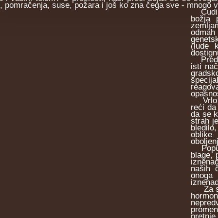
, pomračenja, suse, požara i još ko zna čega sve - mnogo v
Ćudi kl
božja 
zemlja
odmah 
genets
(lude k
dostign
Pred n
isti na
gradsko
specij
reagova
opasno
Vrlo j
reći da
da se k
strah 
bledilo
oblike
oboljen
Poput l
blage, 
iznena
naših č
onoga 
iznenad
Za spec
hormona
nepredv
promen
pretnje 