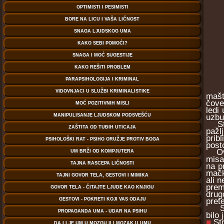
mašt
čove
ledi
uzbu
Stra
pažl
prib
post
Ovde
misa
na p
mačk
ali 
prem
drug
pret
Stra
bilo
■
St