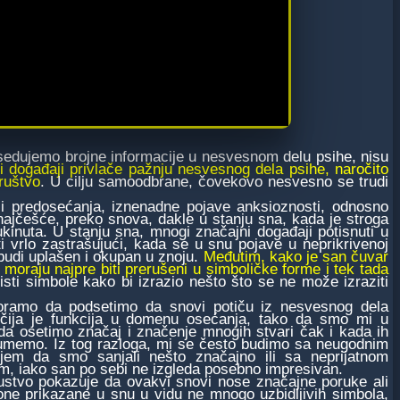
sedujemo brojne informacije u nesvesnom delu psihe, nisu
 događaji privlače pažnju nesvesnog dela psihe, naročito
društvo
. U cilju samoodbrane, čovekovo nesvesno se trudi
i predosećanja, iznenadne pojave anksioznosti, odnosno
, najčešće, preko snova, dakle u stanju sna, kada je stroga
ukinuta. U stanju sna, mnogi značajni događaji potisnuti u
 vrlo zastrašujući, kada se u snu pojave u neprikrivenoj
 budi uplašen i okupan u znoju.
Međutim, kako je san čuvar
 moraju najpre biti prerušeni u simboličke forme i tek tada
isti simbole kako bi izrazio nešto što se ne može izraziti
o da podsetimo da snovi potiču iz nesvesnog dela
 čija je funkcija u domenu osećanja, tako da smo mi u
 da osetimo značaj i značenje mnogih stvari čak i kada ih
umemo. Iz tog razloga, mi se često budimo sa neugodnim
jem da smo sanjali nešto značajno ili sa neprijatnom
m, iako san po sebi ne izgleda posebno impresivan.
vo pokazuje da ovakvi snovi nose značajne poruke ali
one prikazane u snu u vidu ne mnogo uzbidljivih simbola,