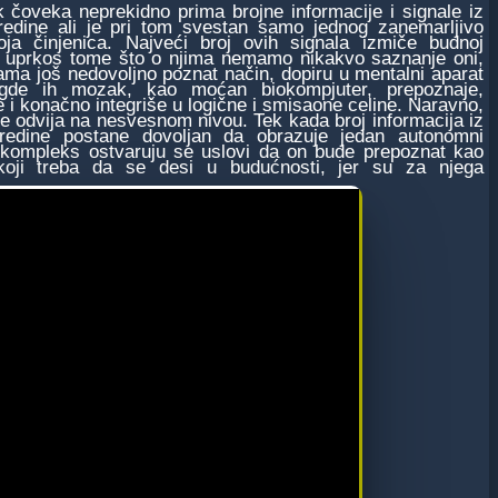
veka neprekidno prima brojne informacije i signale iz
redine ali je pri tom svestan samo jednog zanemarljivo
ja činjenica. Najveći broj ovih signala izmiče budnoj
li uprkos tome što o njima nemamo nikakvo saznanje oni,
ama još nedovoljno poznat način, dopiru u mentalni aparat
gde ih mozak, kao moćan biokompjuter, prepoznaje,
e i konačno integriše u logične i smisaone celine. Naravno,
e odvija na nesvesnom nivou. Tek kada broj informacija iz
sredine postane dovoljan da obrazuje jedan autonomni
kompleks ostvaruju se uslovi da on bude prepoznat kao
koji treba da se desi u budućnosti, jer su za njega