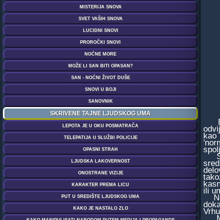
Broj
odvi
kao 
'nor
spol
Stva
sred
delo
tako
kasn
ili 
Neki
doka
Vrhu
Među