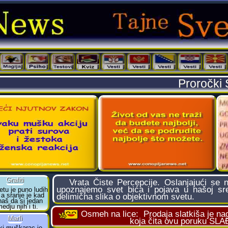
Proročki 
Vrata Čiste Percepcije. Oslanjajući se n
upoznajemo svet bića i pojava u našoj sre
delimična slika o objektivnom svetu.
Osmeh na lice:
Prodaja slatkiša je na
koja čita ovu poruku S