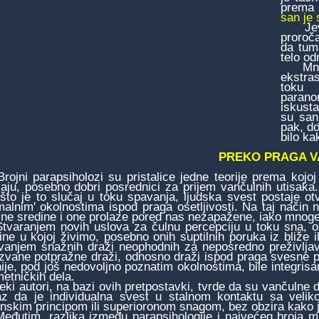
prema 
san je 
Jevrej
proroč
da tum
telo od
Mnoga
ekstra
toku 
paran
iskusta
su sanj
pak, do
bilo k
PREKO PRAGA 
ni parapsiholozi su pristalice jedne teorije prema kojo
jaju, posebno dobri posrednici za prijem vančulnih utisaka
što je to slučaj u toku spavanja, ljudska svest postaje 
malnim' okolnostima ispod praga osetljivosti. Na taj način na
jne sredine i one prolaze pored nas nezapažene, iako mnoge
ranjem novih uslova za čulnu percepciju u toku sna, ost
ine u kojoj živimo, posebno onih suptilnih poruka iz bliže i
vanjem snažnih draži neophodnih za neposredno preživljava
zvane potpražne draži, odnosno draži ispod praga svesne pe
ije, pod još nedovoljno poznatim okolnostima, bile integris
umetničkih dela.
 autori, na bazi ovih pretpostavki, tvrde da su vančulne d
z da je individualna svest u stalnom kontaktu sa veli
nskim principom ili superioronom snagom, bez obzira kako j
tim, razlika između parapsihologije i najvećeg broja mistič