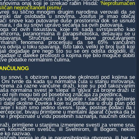
snovima onaj koji je izrekao rabin Hisda:
'Neprotumačen
sličan nepročitanom pismu'
.
i su slično mnogim drugim narodima verovali da se
anski dar oslobađa u snovima. Josifus je imao običaj
ači snove kao putovanje duše prostorima dok se usnulo
mara, i da su snovi upravo sećanja sa ovih putovanja.
 od ovih iskustava, koje mi sada svrstavamo kao
senzorna, paranormalna ili parapsihološka, dešavaju se u
spavanja. Stručnjaci koji se bave proučavanjem
ormalnih fenomena procenjuju da se 65% vančulnih
va odvija u toku spavanja. Isto tako, veliki je broj ljudi koji
ali događaje pre nego što su se oni odista dogodili, ili,
gađaje iz daleke prošlosti o kojima nije bilo moguće dobiti
akve podatke normalnim čulima.
VANČULNOG
j su snovi, s obzirom na posebe okolnosti pod kojima se
. Oni tvrde da kada su normalna čula u stanju mirovanja,
otvorena za razne vančulne draži, koje su pod takozvanim
ša normalna svest je 'slepa' ili 'gluva' za brojne draži iz
 od njih mogu biti od posebnog značaja za pojedinca.
varuju se mogućnosti za bogatije i sadržajnije opštenje
li dalje okoline čoveka koje su potisnute u drugi plan pod
nje i kojih smo jedino svesni. Ipak, postoje podaci da i
rcepcije, bivaju primljene u mentalni aparat čoveka da bi
ane i prepoznate u vidu posebnih saznanja, naučnih otkrića
raži, primljene u stanjima izmenjene svesti za vreme sna,
kom kosmičkom svešću, ili Svemirom, ili Bogom, nekim
e ko nazivao.
nih teorija je da je parapsihologija otvorena, ili bar to