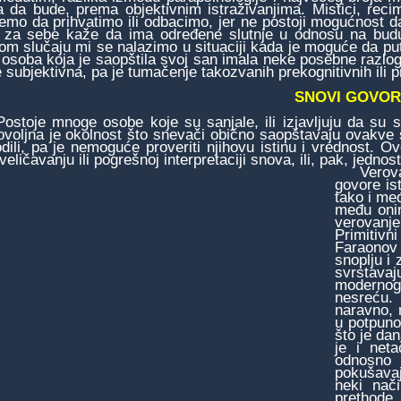
a da bude, prema objektivnim istraživanjima. Mistici, re
mo da prihvatimo ili odbacimo, jer ne postoji mogućnos
 za sebe kaže da ima određene slutnje u odnosu na budu
om slučaju mi se nalazimo u situaciji kada je moguće da putem
je osoba koja je saopštila svoj san imala neke posebne raz
 subjektivna, pa je tumačenje takozvanih prekognitivnih ili 
SNOVI GOVOR
oje mnoge osobe koje su sanjale, ili izjavljuju da su sa
voljna je okolnost što snevači obično saopštavaju ovakve 
dili, pa je nemoguće proveriti njihovu istinu i vrednost.
veličavanju ili pogrešnoj interpretaciji snova, ili, pak, jednos
Verovanj
govore is
tako i me
među onim
verovanj
Primitiv
Faraonov
snoplju i
svrstava
modernog
nesreću. 
naravno, 
u potpuno
što je da
je i net
odnosno 
pokušavaj
neki nači
prethode.