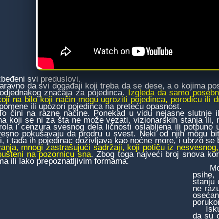
beđeni svi preduslovi.
vno da svi događaji koji treba da se dese, a o kojima po
odjednakog značaja za pojedinca.
Izgleda da samo posebni
koji na bilo koji način mogu ugroziti pojedinca, porodicu ili 
pomene ili upozori pojedinca na preteću opasnost.
ini na razne načine. Ponekad u vidu nejasne slutnje il
ha koji se ni za šta ne može vezati, vizionarskih stanja ili
rola i cenzura svesnog dela ličnosti oslabljena ili potpuno 
esno pokušavaju da prodru u svest. Neki od njih mogu biti
i, i tada ih pojedinac doživljava kao noćne more, i ubrzo se
anja, mnogi zastrašujući sadržaji, koji potiču iz nesvesnog,
 pušteni na pozornicu sna
. Zbog toga najveći broj snova kor
ma ili lako prepoznatljivim formama.
Moram
psihe,
stanju
ne raz
osećan
poruko
Iskust
da su 