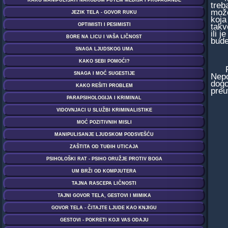
treb
može
koja
takv
ili 
bude
Post
Nepo
dogo
preu