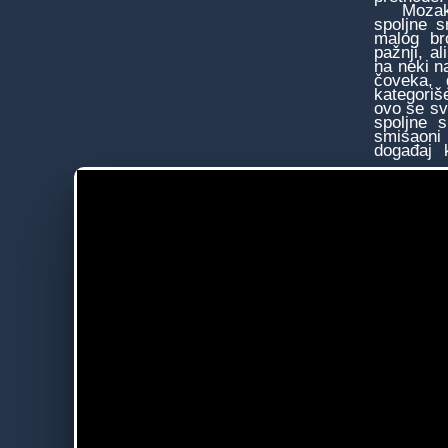
Mozak čo
spoljne s
malog bro
pažnji, a
na neki n
čoveka, 
kategoriš
ovo se sv
spoljne 
smisaoni 
događaj 