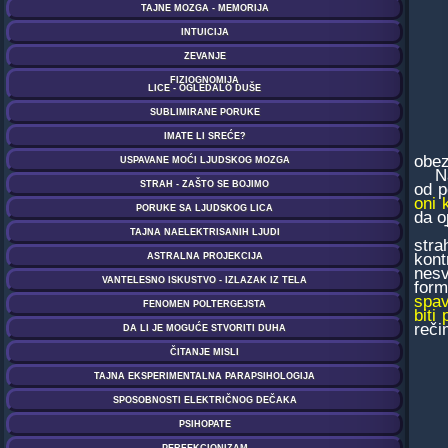
obez
Nara
od p
oni 
da o
To č
stra
kont
nesv
form
spav
biti
reči