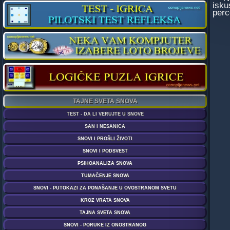
isku
perc