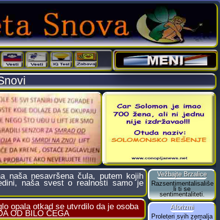
Snovi
a naša nesavršena čula, putem kojih
dini, naša svest o realnosti samo je
glo opala otkad se utvrdilo da je osoba
LAĐA OD BILO ČEGA