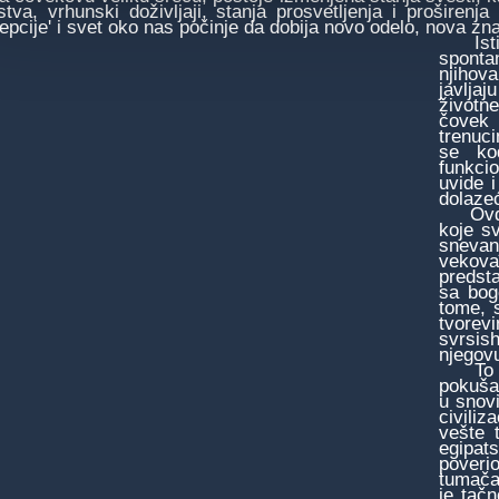
stva, vrhunski doživljaji, stanja prosvetljenja i proširen
epcije' i svet oko nas počinje da dobija novo odelo, nova zn
Istina
sponta
njihov
javlja
životne
čovek 
trenuci
se ko
funkci
uvide 
dolazeć
Ovde ć
koje s
snevan
vekova
predst
sa bog
tome, 
tvorev
svrsis
njegov
To je 
pokuša
u snovi
civiliz
vešte 
egipat
poveri
tumača
je tačn