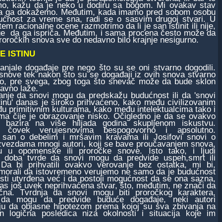
cimo, kažu da je neko u dodiru sa bogom. Mi ovakav stav
t da ga dokažemo. Međutim, kada imamo pred sobom osobu
ćnost za vreme sna, radi se o sasvim drugoj stvari. U
 racionalne ocene razmotrimo da li je san istinit ili nije,
loge da ga ispriča. Međutim, i sama procena često može da
proročkih snova sve do nedavno bilo krajnje nesigurno.
E ISTINU
njale događaje pre nego što su se oni stvarno dogodili.
snove tek nakon što su se događaji iz ovih snova stvarno
 Ovo, pre svega, zbog toga što snevač može da bude sklon
tavno laže.
e da snovi mogu da predskažu budućnost ili da 'snovi
tinu' danas je široko prihvaćeno, kako među civilizovanim
đu primitivnim kulturama, kako među intelektualcima tako i
a čije je obrazovanje nisko. Očigledno je da se ovakvo
e bazira na više hiljada godina skupljenom iskustvu.
ni čovek verujesnovima bespogovorno i apsolutno.
 san o debelim i mršavim kravama ili Josifovi snovi o
 zvezdama mnogi autori, koji se bave proučavanjem snova,
ju u opomenske ili proročke snove. Isto tako, i ljudi
 doba tvrde da snovi mogu da predvide uspeh,smrt ili
Da bi prihvatili ovakvo verovanje bez ostatka, mi bi,
morali da istovremeno verujemo ne samo da je budućnost
sti utvrđena već i da postoji mogućnost da se ona sazna,
nas još uvek neprihvaćena stvar, što, međutim, ne znači da
ačna. Tvrdnja da snovi mogu biti proročkog karaktera,
da mogu da predvide buduće događaje, neki autori
u da objasne hipotezom prema kojoj su sva zbivanja na
n logična posledica niza okolnosti i situacija koje im