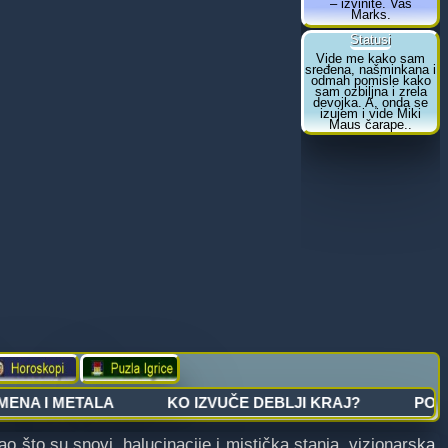
što su snovi, halucinacije i mistička stanja, vizionarska