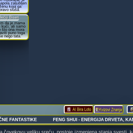
ovekovu veliku sreću, postoje izmenjena stanja svesti, kao 