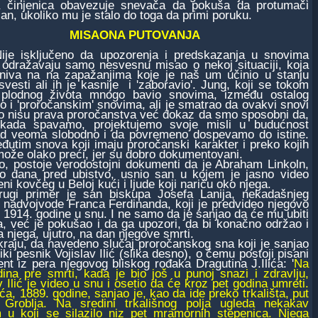
 činjenica obavezuje snevača da pokuša da protumači
an, ukoliko mu je stalo do toga da primi poruku.
MISAONA PUTOVANJA
isključeno da upozorenja i predskazanja u snovima
odražavaju samo nesvesnu misao o nekoj situaciji, koja
niva na na zapažanjima koje je naš um učinio u stanju
vesti ali ih je kasnije i 'zaboravio'. Jung, koji se tokom
plodnog života mnogo bavio snovima, između ostalog
o i 'proročanskim' snovima, ali je smatrao da ovakvi snovi
o nisu prava proročanstva već dokaz da smo sposobni da,
kada spavamo, projektujemo svoje misli u budućnost
d veoma slobodno i da povremeno dospevamo do istine.
đutim snova koji imaju proročanski karakter i preko kojih
može olako preći, jer su dobro dokumentovani.
postoje verodostojni dokumenti da je Abraham Linkoln,
ko dana pred ubistvo, usnio san u kojem je jasno video
ni kovčeg u Beloj kući i ljude koji nariču oko njega.
 primer je san biskupa Josefa Lanija, nekadašnjeg
a nadvojvode Franca Ferdinanda, koji je predvideo njegovo
 1914. godine u snu. I ne samo da je sanjao da će mu ubiti
a, već je pokušao i da ga upozori, da bi konačno održao i
 njega, ujutro, na dan njegove smrti.
ju, da navedeno slučaj proročanskog sna koji je sanjao
iki pesnik Vojislav Ilić (slika desno), o čemu postoji pisani
t iz pera njegovog bliskog rođaka Dragutina J.Ilića: '
Na
dina pre smrti, kada je bio još u punoj snazi i zdravlju,
v Ilić je video u snu i osetio da će kroz pet godina umreti.
ća, 1889. godine, sanjao je, kao da ide preko trkališta, put
Groblja. Na sredini trkališnog polja ugleda nekakav
 u koji se silazilo niz pet mramornih stepenica. Njega