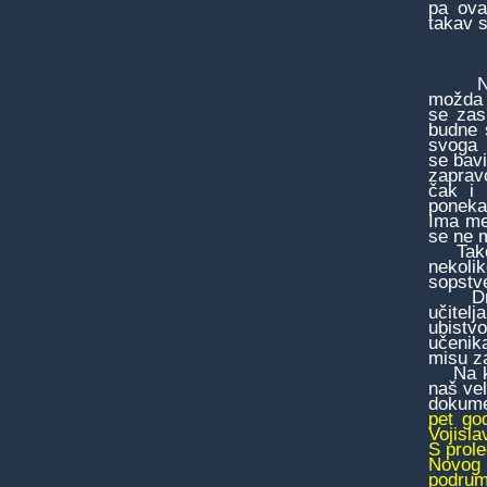
pa ova
takav s
Nije 
možda 
se zas
budne s
svoga 
se bavi
zaprav
čak i 
poneka
Ima me
se ne 
Tako, 
nekoli
sopstve
Drugi
učitelj
ubistvo
učenik
misu za
Na kra
naš vel
dokumen
pet go
Vojisla
S prole
Novog 
podrum