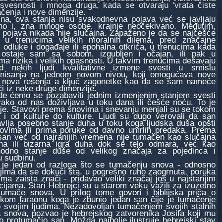
ja svesnosti i mnoga druga, kada se otvaraju 'vrata čiste
ačenja i nove dimenzije.
, ova stanja nisu svakodnevna pojava već se javljaju
no i, zna mnoge osobe, krajnje neočekivano. Međutim,
a pojava nikada nije slučajna. Zapaženo je da se najčešće
ju u trenucima velikih moralnih dilema, pred značajne
 odluke i događaje ili epohalna otkrića, u trenucima kada
ostaje sam sa sobom, izgubljen i očajan, ili pak u
ma rizika i velikih opasnosti. U takvim trenucima dešavaju
d nekih ljudi kvalitativne izmene svesti u smislu
onisanja na jednom novom nivou, koji omogućava nove
i nova rešenja a ključ zagonetke kao da se sam nameće
i iz neke druge dimenzije.
emo se pozabaviti jednim izmenjenim stanjem svesti
vako od nas doživljava u toku dana ili češće noću. To je
je. Stavovi prema snovima i snevanju menjali su se tokom
 i od kulture do kulture. Ljudi su dugo verovali da san
avlja posebno stanje duha u toku koga ljudska duša opšti
ovima ili prima poruke od davno umrlih predaka. Prema
san već od najranijih vremena nije tumačen kao slučajna
ina ili bizarna igra duha dok se telo odmara, već kao
hodno stanje duše od velikog značaja za pojedinca i
u sudbinu.
jedan od razloga što se tumačenju snova - odnosno
jima da se dokuči šta, u pogrešno ruho zaogrnuta, poruka
ma zaista znači - pridavao veliki značaj još u najstarijim
acijama. Stari Hebrejci su u starom veku važili za izuzetno
tumače snova. U prilog tome govori i biblijska priča o
skom faraonu koga je zbunio jedan san čije je tumačenje
o svojim ljudima. Nezadovoljan tumačenjem svojih stalnih
 snova, pozvao je hebrejskog zatvorenika Josifa koji mu
o protumačio san. Možda najbolje ilustruje hebrejski stav