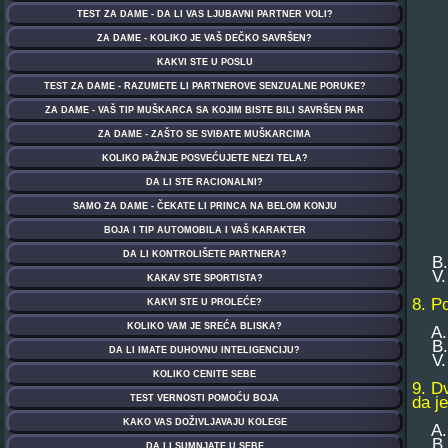
B. .
V. .
8. Po
A. .
B. .
V. .
9. D
da j
A. M
B. H