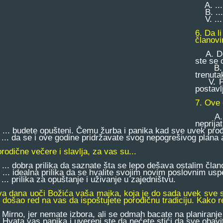
A. ... 
B. ... 
V. ...
6. Da l
članov
A. Deko
ste se 
B. Uve
trenuta
V. Pre
postavl
7. Ove 
A. ...
neprija
.. budete opušteni. Čemu žurba i panika kad sve uvek prođ
.. da se i ove godine pridržavate svog nepogrešivog plana a
rodične večere i slavlja, za vas su...
.. dobra prilika da saznate šta se lepo dešava ostalim član
.. idealna prilika da se hvalite svojim novim poslovnim us
.. prilika za opuštanje i uživanje u zajedništvu.
va dana uoči Božića vaša majka, koja je do sada uvek sve
e došao red na vas da ispoštujete porodičnu tradiciju. Kako r
irno, jer nemate izbora, ali se odmah bacate na planiranj
vata vas panika i uvereni ste da nećete stići da sve obavi