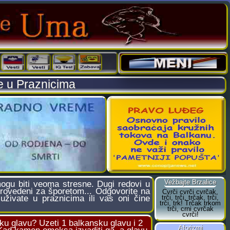
te u Praznicima
gu biti veoma stresne. Dugi redovi u
provedeni za šporetom... Odgovorite na
 uživate u praznicima ili vas oni čine
ku glavu? Uzeti 1 balkansku glavu i 2