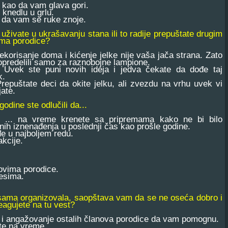
kao da vam glava gori.
knedlu u grlu.
 da vam se ruke znoje.
i uživate u ukrašavanju stana ili to radije prepuštate drugim
ima porodice?
risanje doma i kićenje jelke nije vaša jača strana. Zato
opredelili samo za raznobojne lampione.
k ste puni novih ideja i jedva čekate da dođe taj
k.
puštate deci da okite jelku, ali zvezdu na vrhu uvek vi
jate.
godine ste odlučili da...
 na vreme krenete sa pripremama kako ne bi bilo
tnih iznenađenja u poslednji čas kao prošle godine.
e u najboljem redu.
kcije.
ovima porodice.
pesima.
 sama organizovala, saopštava vam da se ne oseća dobro i
eagujete na tu vest?
e i angažovanje ostalih članova porodice da vam pomognu.
te na vreme.