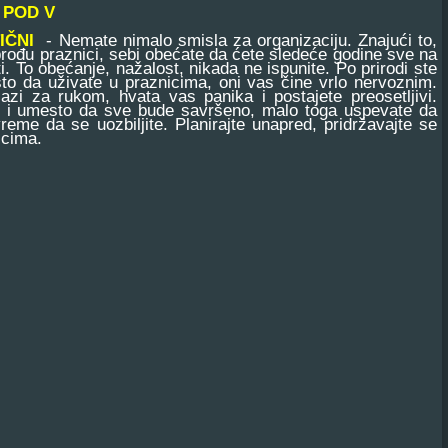
 POD V
IČNI
- Nemate nimalo smisla za organizaciju. Znajući to,
prođu praznici, sebi obećate da ćete sledeće godine sve na
i. To obećanje, nažalost, nikada ne ispunite. Po prirodi ste
to da uživate u praznicima, oni vas čine vrlo nervoznim.
zi za rukom, hvata vas panika i postajete preosetljivi.
 i umesto da sve bude savršeno, malo toga uspevate da
vreme da se uozbiljite. Planirajte unapred, pridržavajte se
icima.