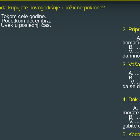
ada kupujete novogodišnje i božićne poklone?
okom cele godine.
Početkom decembra.
vek u poslednji čas.
2. Prip
A. ..
domaći
B. ... 
V. ... 
da mnog
3. Vaša
A. ... 
B. ... 
V. ...
da se d
sun
4. Dok 
A. ...
morate 
B. ... 
V. ... 
gubite
5. Kada