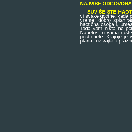
NAJVIŠE ODGOVORA
SUVIŠE STE HAOT
vi svake godine, kada 
vreme i dobro isplanirat
haotična osoba i, umes
Tada vam ništa ne pola
Napetost u vama raste
postignete. Krajnje je 
plana i uživajte u prazn