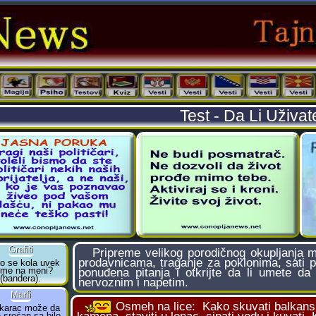
Test - Da Li Uživa
Pripreme velikog porodičnog okupljanja mo
prodavnicama, traganje za poklonima, sati 
ponuđena pitanja i otkrijte da li umete da
nervoznim i napetim.
Osmeh na lice:
Kako skuvati balkans