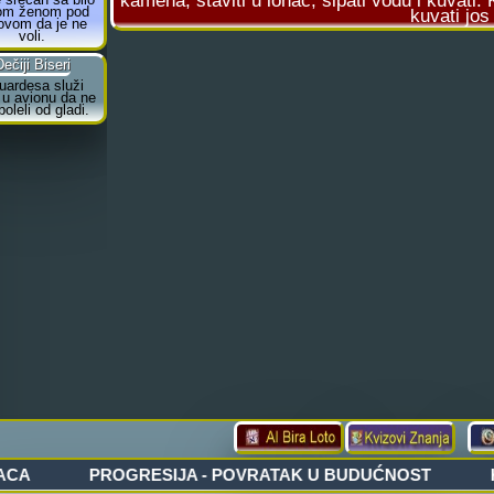
kamena, staviti u lonac, sipati vodu i kuvati
kuvati jos