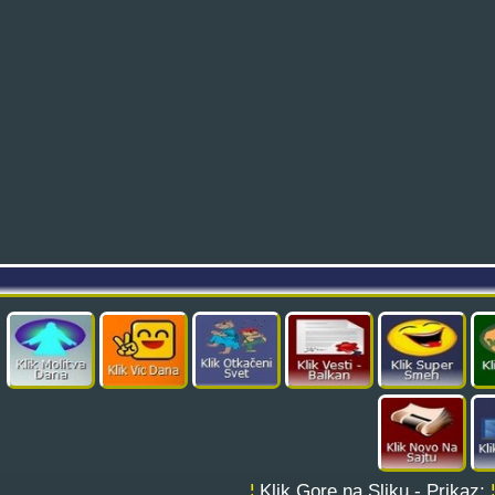
¦
Klik Gore na Sliku - Prikaz;