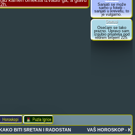
. Kad kamen omeksa izvaditi ga, a glavu
 2h.