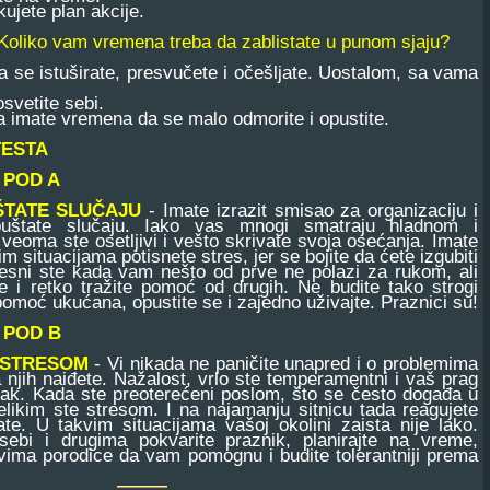
jete plan akcije.
 Koliko vam vremena treba da zablistate u punom sjaju?
se istuširate, presvučete i očešljate. Uostalom, sa vama
svetite sebi.
da imate vremena da se malo odmorite i opustite.
TESTA
 POD A
ŠTATE SLUČAJU
- Imate izrazit smisao za organizaciju i
puštate slučaju. Iako vas mnogi smatraju hladnom i
eoma ste osetljivi i vešto skrivate svoja osećanja. Imate
m situacijama potisnete stres, jer se bojite da ćete izgubiti
esni ste kada vam nešto od prve ne polazi za rukom, ali
je i retko tražite pomoć od drugih. Ne budite tako strogi
pomoć ukućana, opustite se i zajedno uživajte. Praznici su!
 POD B
 STRESOM
- Vi nikada ne paničite unapred i o problemima
 njih naiđete. Nažalost, vrlo ste temperamentni i vaš prag
zak. Kada ste preoterećeni poslom, što se često događa u
likim ste stresom. I na najamanju sitnicu tada reagujete
ate. U takvim situacijama vašoj okolini zaista nije lako.
sebi i drugima pokvarite praznik, planirajte na vreme,
ovima porodice da vam pomognu i budite tolerantniji prema