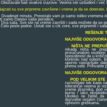
božavate baš ovakve izazove. Veoma ste uzbuđeni i već ku
Najzad su sve pripreme završene i vreme je da se doterate.
vadeset minuta. Preostalo vam je samo toliko vremena da 
iti samo članovi vaše porodice.
va sata. Sve ste na vreme završili i sada možete da se po
elo posle podne. Ustali ste u cik zore, sve pripremili i sa
REŠENJE 
NAJVIŠE ODGOVORA
NIŠTA NE PREPU
nikada ništa ne pre
proračunatom osobom, v
sposobnost da u kritični
kontrolu nad sobom. B
uporno nastavljate dal
prema sebi. Prihvatite 
NAJVIŠE ODGOVORA
POD VELIKIM STE
razmišljate tek kada na
tolerancje veoma je ni
vreme praznika, pod ve
burno i lako eksplodir
Ukoliko ne želite da 
dozvolite ostalim član
njihovim greškama.