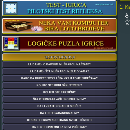
1. K
A. T
B. 
V. U