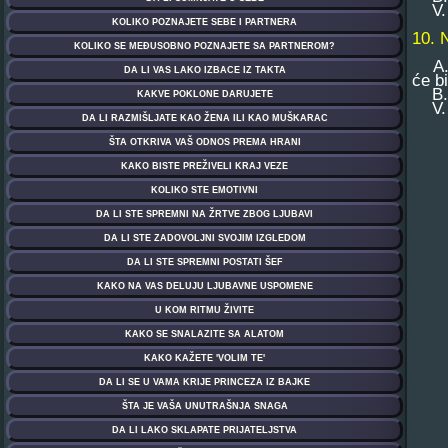
V. O
10. 
A. D
će b
B. D
V. C