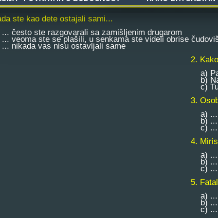
ada ste kao dete ostajali sami...
.. često ste razgovarali sa zamišljenim drugarom
.. veoma ste se plašili, u senkama ste videli obrise čudovi
.. nikada vas nisu ostavljali same
2. Kako
a) Pažl
b) Nav
c) Tum
3. Osob
a) ...
b) ...
c) ... 
4. Miri
a) ... 
b) ... 
c) ... 
5. Fatal
a) ... 
b) ... 
c) ... 