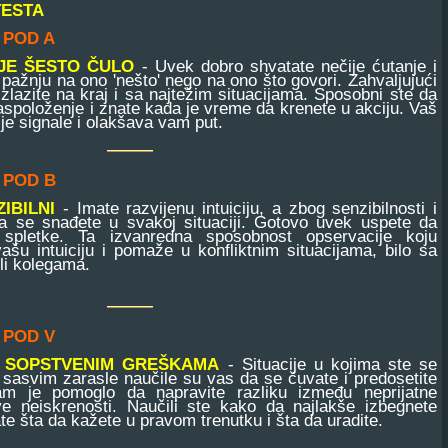
TESTA
 POD A
JE ŠESTO ČULO
- Uvek dobro shvatate nečije ćutanje i
pažnju na ono 'nešto' nego na ono što govori. Zahvaljujući
zlazite na kraj i sa najtežim situacijama. Sposobni ste da
 raspoloženje i znate kada je vreme da krenete u akciju. Vaš
ije signale i olakšava vam put.
 POD B
IBILNI
- Imate razvijenu intuiciju, a zbog senzibilnosti i
da se snađete u svakoj situaciji. Gotovo uvek uspete da
i spletke. Ta izvanredna sposobnost opservacije koju
ašu intuiciju i pomaže u konfliktnim situacijama, bilo sa
ili kolegama.
 POD V
M SOPSTVENIM GREŠKAMA
- Situacije u kojima ste se
su sasvim zarasle naučile su vas da se čuvate i predosetite
am je pomoglo da napravite razliku između neprijatne
ive neiskrenosti. Naučili ste kako da najlakše izbegnete
ate šta da kažete u pravom trenutku i šta da uradite.