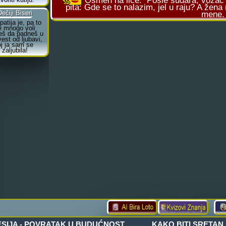
Osmeh na lice:
Posle sudara, vozač s
pita: Gde se to nalazim, jel u raju? A žena 
mene.