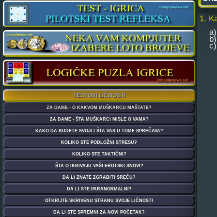
1. K
a) .
b) .
c) .