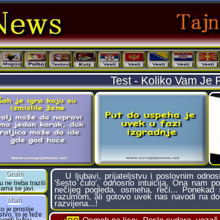
Test - Koliko Vam Je R
U ljubavi, prijateljstvu i poslovnim odno
'šesto čulo', odnosno intuicija. Ona nam 
nečijeg pogleda, osmeha, reči... Ponekad
razumom, ali gotovo uvek nas navodi na doba
razvijena...!