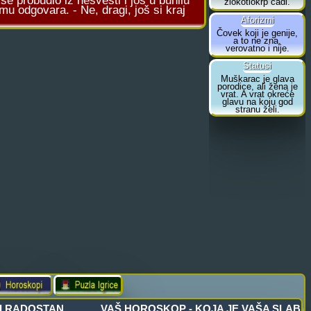
e probudio iz nesvesti i jos u bunilu
mu odgovara. - Ne, dragi, još si kraj