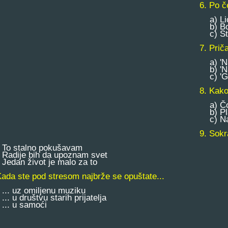
6. Po č
a) Li
b) Boj
c) St
7. Prič
a) 'Na 
b) 'Na
c) 'Gde
8. Kako
a) Čov
b) Pla
c) Naj
9. Sokr
o stalno pokušavam
adije bih da upoznam svet
edan život je malo za to
Kada ste pod stresom najbrže se opuštate...
.. uz omiljenu muziku
. u društvu starih prijatelja
.. u samoći