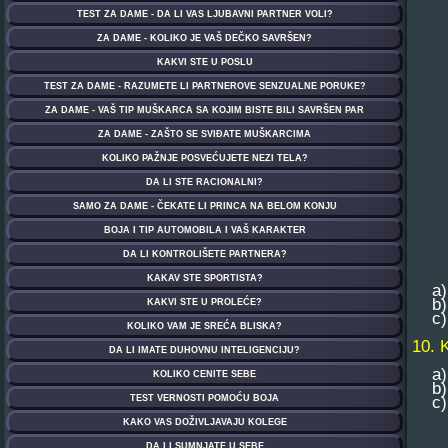
a) T
b) R
c) J
10. 
a) .
b) ..
c) .