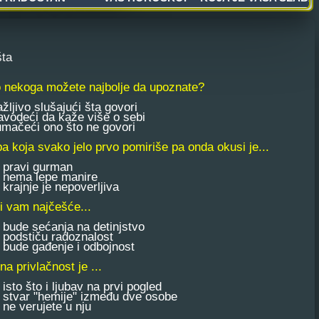
šta
 nekoga možete najbolje da upoznate?
jivo slušajući šta govori
odeći da kaže više o sebi
ačeći ono što ne govori
a koja svako jelo prvo pomiriše pa onda okusi je...
 pravi gurman
 nema lepe manire
krajnje je nepoverljiva
si vam najčešće...
bude sećanja na detinjstvo
podstiču radoznalost
bude gađenje i odbojnost
na privlačnost je ...
isto što i ljubav na prvi pogled
stvar "hemije" između dve osobe
ne verujete u nju