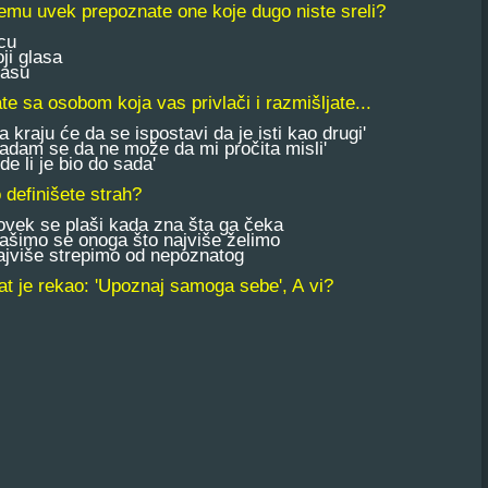
emu uvek prepoznate one koje dugo niste sreli?
cu
i glasa
asu
ate sa osobom koja vas privlači i razmišljate...
kraju će da se ispostavi da je isti kao drugi'
dam se da ne može da mi pročita misli'
 li je bio do sada'
 definišete strah?
ek se plaši kada zna šta ga čeka
šimo se onoga što najviše želimo
više strepimo od nepoznatog
at je rekao: 'Upoznaj samoga sebe', A vi?