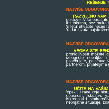
REŠENJE 
NAJVIŠE ODGOVORA
RAZVIJENO VAM 
gestove. Više obraćate 
instinktima, bez muke i
'u letu' uhvatite nečije
'radar' hvata najskriven
NAJVIŠE ODGOVORA
VEOMA STE SENZ
pronicljivosti možete 
izbegnete neprilike 
posedujete, pojačava v
partnerom, prijateljima 
NAJVIŠE ODGOVORA
UČITE NA VAŠI
'opekli' i rane koje ni
opasnost. Iskustvo v
iskrenosti i slatkoreč
neprijatne situacije, zn