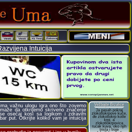
azvijena Intuicija
sima važnu ulogu igra ono što zovemo
pomaže da otkrijemo skriveno značenje
 se osećaj kosi sa logikom i zdravim
r put. Otkrijte koliko vam je intuicija