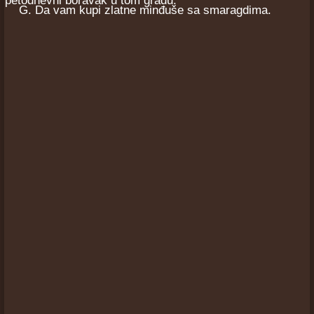
petodnevni boravak u tom gradu.
G. Da vam kupi zlatne minđuše sa smaragdima.