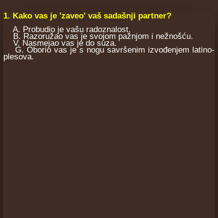
1. Kako vas je 'zaveo' vaš sadašnji partner?
A. Probudio je vašu radoznalost.
B. Razoružao vas je svojom pažnjom i nežnošću.
V. Nasmejao vas je do suza.
G. Oborio vas je s nogu savršenim izvođenjem latino-
plesova.