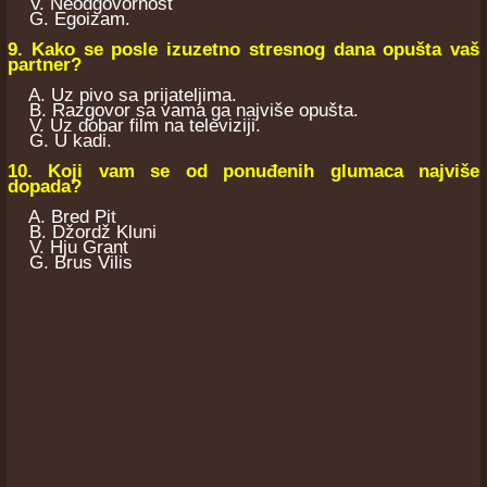
V. Neodgovornost
G. Egoizam.
9. Kako se posle izuzetno stresnog dana opušta vaš
partner?
A. Uz pivo sa prijateljima.
B. Razgovor sa vama ga najviše opušta.
V. Uz dobar film na televiziji.
G. U kadi.
10. Koji vam se od ponuđenih glumaca najviše
dopada?
A. Bred Pit
B. Džordž Kluni
V. Hju Grant
G. Brus Vilis