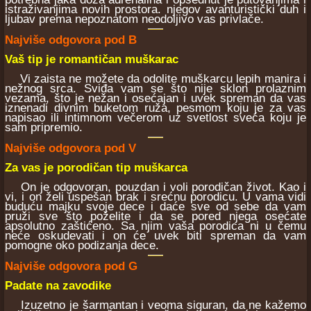
istraživanjima novih prostora. njegov avanturistički duh i
ljubav prema nepoznatom neodoljivo vas privlače.
Najviše odgovora pod B
Vaš tip je romantičan muškarac
Vi zaista ne možete da odolite muškarcu lepih manira i
nežnog srca. Sviđa vam se što nije sklon prolaznim
vezama, što je nežan i osećajan i uvek spreman da vas
iznenadi divnim buketom ruža, pesmom koju je za vas
napisao ili intimnom večerom uz svetlost sveća koju je
sam pripremio.
Najviše odgovora pod V
Za vas je porodičan tip muškarca
On je odgovoran, pouzdan i voli porodičan život. Kao i
vi, i on želi uspešan brak i srećnu porodicu. U vama vidi
buduću majku svoje dece i daće sve od sebe da vam
pruži sve što poželite i da se pored njega osećate
apsolutno zaštićeno. Sa njim vaša porodica ni u čemu
neće oskudevati i on će uvek biti spreman da vam
pomogne oko podizanja dece.
Najviše odgovora pod G
Padate na zavodike
Izuzetno je šarmantan i veoma siguran, da ne kažemo