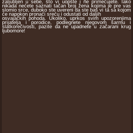
zaljubljen u sebe, što vi uopšte i ne primećujete. Iako
nikada nećete saznati tačan broj žena kojima je pre vas
slomio srce, duboko ste uvereni da ste baš vi ta sa kojom
će napokon pronaći sreću i odustati od daljih
osvajačkih pohoda. Ukoliko, uprkos svim upozorenjima
prijatelja i porodice, podlegnete njegovom šarmu i
slatkorečivosti, pazite da ne upadnete u začarani krug
ljubomore!