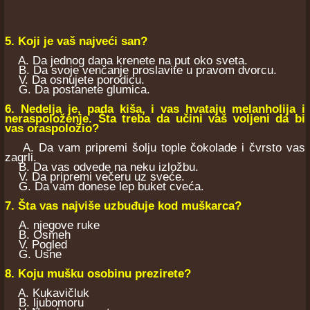
5. Koji je vaš najveći san?
A. Da jednog dana krenete na put oko sveta.
B. Da svoje venčanje proslavite u pravom dvorcu.
V. Da osnujete porodicu.
G. Da postanete glumica.
6. Nedelja je, pada kiša, i vas hvataju melanholija i
neraspoloženje. Šta treba da učini vaš voljeni da bi
vas oraspoložio?
A. Da vam pripremi šolju tople čokolade i čvrsto vas
zagrli.
B. Da vas odvede na neku izložbu.
V. Da pripremi večeru uz sveće.
G. Da vam donese lep buket cveća.
7. Šta vas najviše uzbuđuje kod muškarca?
A. njegove ruke
B. Osmeh
V. Pogled
G. Usne
8. Koju mušku osobinu prezirete?
A. Kukavičluk
B. ljubomoru