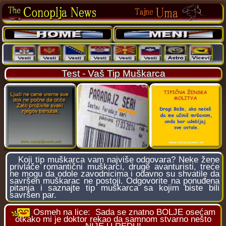
Test - Vaš Tip Muškarca
Koji tip muškarca vam najviše odgovara? Neke žene
privlače romantični muškarci, druge avanturisti, treće
ne mogu da odole zavodnicima i odavno su shvatile da
savršen muškarac ne postoji. Odgovorite na ponuđena
pitanja i saznajte tip muškarca sa kojim biste bili
savršen par.
Osmeh na lice:
Sada se znatno BOLJE osećam
otkako mi je doktor rekao da samnom stvarno nešto