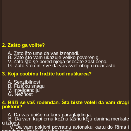
2. Zašto ga volite?
A. Zato što ume da vas iznenadi.
B. Zato što vam ukazuje veliko poverenje.
V. Zato što se pored njega osećate zaštićeno.
G. Zato što čini sve da vaš svet oboji u ružičasto.
3. Koja osobinu tražite kod muškarca?
A. Senzibilnost
B. Fizičku snagu
V. Inteligenciju
G. Nežnost
4. Bliži se vaš rođendan. Šta biste voleli da vam dragi
pokloni?
A. Da vas upiše na kurs paraglajdinga.
B. Da vam kupi crnu kožnu tašnu koju danima merkate
u izlogu.
V. Da vam pokloni povratnu avionsku kartu do Rima i