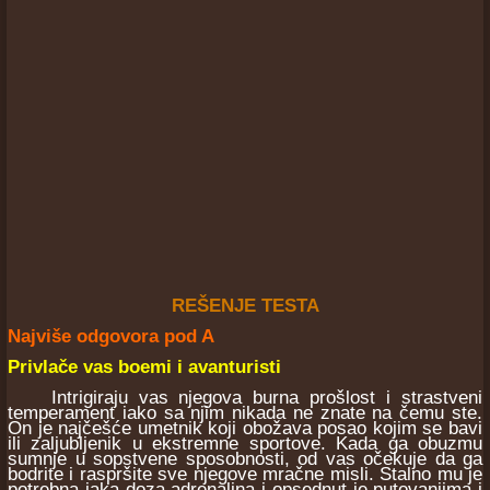
REŠENJE TESTA
Najviše odgovora pod A
Privlače vas boemi i avanturisti
Intrigiraju vas njegova burna prošlost i strastveni
temperament iako sa njim nikada ne znate na čemu ste.
On je najčešće umetnik koji obožava posao kojim se bavi
ili zaljubljenik u ekstremne sportove. Kada ga obuzmu
sumnje u sopstvene sposobnosti, od vas očekuje da ga
bodrite i raspršite sve njegove mračne misli. Stalno mu je
potrebna jaka doza adrenalina i opsednut je putovanjima i