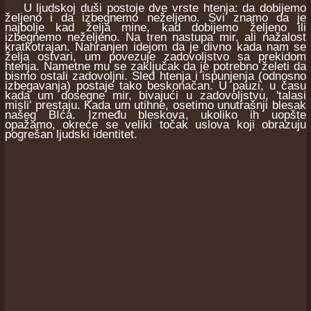
U ljudskoj duši postoje dve vrste htenja: da dobijemo
željeno i da izbegnemo neželjeno. Svi znamo da je
najbolje kad želja mine, kad dobijemo željeno ili
izbegnemo neželjeno. Na tren nastupa mir, ali nažalost
kratkotrajan. Nahranjen idejom da je divno kada nam se
želja ostvari, um povezuje zadovoljstvo sa prekidom
htenja. Nametne mu se zaključak da je potrebno želeti da
bismo ostali zadovoljni. Sled htenja i ispunjenja (odnosno
izbegavanja) postaje tako beskonačan. U pauzi, u času
kada um dosegne mir, bivajući u zadovoljstvu, 'talasi
misli' prestaju. Kada um utihne, osetimo unutrašnji blesak
našeg BIća. Između bleskova, ukoliko ih uopšte
opažamo, okreće se veliki točak uslova koji obrazuju
pogrešan ljudski identitet.