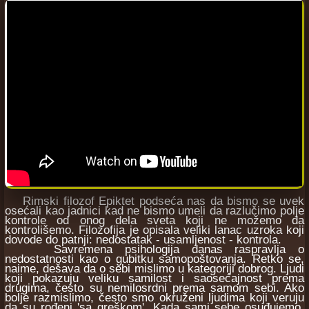
Rimski filozof Epiktet podseća nas da bismo se uvek
osećali kao jadnici kad ne bismo umeli da razlučimo polje
kontrole od onog dela sveta koji ne možemo da
kontrolišemo. Filozofija je opisala veliki lanac uzroka koji
dovode do patnji: nedostatak - usamljenost - kontrola.
Savremena psihologija danas raspravlja o
nedostatnosti kao o gubitku samopoštovanja. Retko se,
naime, dešava da o sebi mislimo u kategoriji dobrog. Ljudi
koji pokazuju veliku samilost i saosećajnost prema
drugima, često su nemilosrdni prema samom sebi. Ako
bolje razmislimo, često smo okruženi ljudima koji veruju
da su rođeni 'sa greškom'. Kada sami sebe osuđujemo,