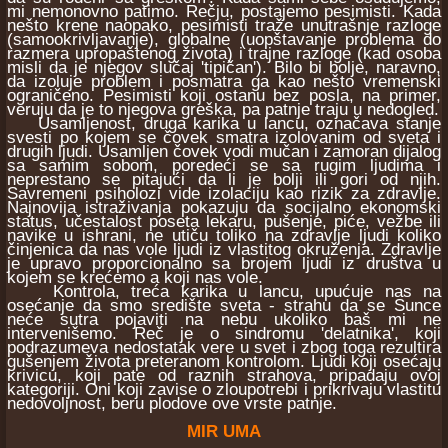
mi nemonovno patimo. Rečju, postajemo pesimisti. Kada
nešto krene naopako, pesimisti traže unutrašnje razloge
(samookrivljavanje), globalne (uopštavanje problema do
razmera upropaštenog života) i trajne razloge (kad osoba
misli da je njegov slučaj 'tipičan'). Bilo bi bolje, naravno,
da izoluje problem i posmatra ga kao nešto vremenski
ograničeno. Pesimisti koji ostanu bez posla, na primer,
veruju da je to njegova greška, pa patnje traju u nedogled.
Usamljenost, druga karika u lancu, označava stanje
svesti po kojem se čovek smatra izolovanim od sveta i
drugih ljudi. Usamljen čovek vodi mučan i zamoran dijalog
sa samim sobom, poredeći se sa rugim ljudima i
neprestano se pitajući da li je bolji ili gori od njih.
Savremeni psiholozi vide izolaciju kao rizik za zdravlje.
Najnovija istraživanja pokazuju da socijalno ekonomski
status, učestalost poseta lekaru, pušenje, piće, vežbe ili
navike u ishrani, ne utiču toliko na zdravlje ljudi koliko
činjenica da nas vole ljudi iz vlastitog okruženja. Zdravlje
je upravo proporcionalno sa brojem ljudi iz društva u
kojem se krećemo a koji nas vole.
Kontrola, treća karika u lancu, upućuje nas na
osećanje da smo središte sveta - strahu da se Sunce
neće sutra pojaviti na nebu ukoliko baš mi ne
intervenišemo. Reč je o sindromu 'delatnika', koji
podrazumeva nedostatak vere u svet i zbog toga rezultira
gušenjem života preteranom kontrolom. Ljudi koji osećaju
krivicu, koji pate od raznih strahova, pripadaju ovoj
kategoriji. Oni koji zavise o zloupotrebi i prikrivaju vlastitu
nedovoljnost, beru plodove ove vrste patnje.
MIR UMA