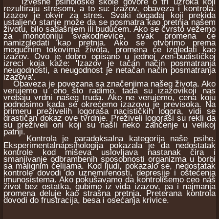
Izvesne psihološke škole govore o tri uzroka koji
rezultiraju stresom, a to su: izazov, obaveza i kontrola.
Izazov je okvir za stres. Svaki događaj koji prekida
ustaljeno stanje može da se posmatra kao pretnja našem
životu, bilo sadašnjem ili budućem. Ako se čvrsto vežemo
za monotoniju svakodnevice, svak promena će
namizgledati kao pretnja. Ako se otvorimo prema
mogućnim tokovima života, promena će izgledati kao
izazov. Ovo je dobro opisano u jednoj zen-budističkoj
izreci koja kaže: 'Izazov je tačan način posmatranja
neugodnosti, a neugodnost je netačan način posmatranja
izazova'.
Obaveza je povezana sa značenjima našeg života. Ako
verujemo u ono što radimo, tada su izazovikoji nas
vrebaju vrdni našeg truda. Ako ne verujemo, cena koju
podnosimo kada se okrećemo izazovu je previsoka. Na
primeru preživelih logoraša nacističkih logora, vidi se
drastičan dokaz ove tvrdnje. Preživeli logoraši su rekli da
su preživeli oni koji su našli neko zančenje u velikoj
patnji.
Kontrola je paradoksalna kategorija naše psihe.
Eksperimentalnapsihologija pokazala je da nedostatak
kontrole kod miševa uslovljava nastanak čira i
smanjivanje odbrambenih sposobnosti organizma u borbi
sa malignim ćelijama. Kod ljudi, pokazalo se, nedostatak
kontrole dovodi do uznemirenosti, depresije i oštećenja
imunosistema. Ako pokušavamo da kontrolišemo ceo naš
život bez ostatka, gubimo iz vida izazov, pa i najmanja
promena deluje kao strašna pretnja. Preterana kontrola
dovodi do frustracija, besa i osećanja krivice.