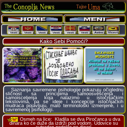
Kako Sebi Pomoći?
Saznanja savremene psihologije pokazuju očiglednu
sličnost sa principima samoosvešćenja i
samoisceljenja koja nalazimo u istočnjačkim
tekstovima, pa se ideje i koncepcije istočnjačkih
mudraca pojavljuju, malo terminološki izmenjene, i u
savremenoj psihologiji.
Osmeh na lice:
Kladila se dva Piroćanca u dva
dinara ko će duže da izdrži pod vodom. Udovice su