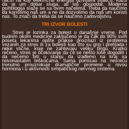
način na koji električna energija oživljava sijalicu. Kažu
da je um dobar sluga, ali loš gospodar. Moderna
psihologija slaže se sa ovim načelima. Treba da naučimo
da koristimo naš um a ne da dozvolimo da naš um koristi
nas. To znači da treba da se naučimo zadovoljstvu.
TRI IZVOR BOLESTI
Stres je lozinka za bolest u današnje vreme. Pod
budnim okom medicine zaključeno je da čak do 90% svih
poseta lekarima opšte prakse proizilazi iz problema
vezanih za stres ili za bolesti kao što su grip i prehlada i
neke slične, koje ne zahtevaju veliku brigu. Kratko
rečeno, stres je očekivanje da će se nešto loše dogoditi i
da nećemo biti u stanju da izađemo na kraj sa
novonastalim teškoćama. Sama pomisao na nesreću
trenutno prouzrokuje dramatične promene u nivou
hormona i u aktivnosti simpatičkog nervnog sistema.