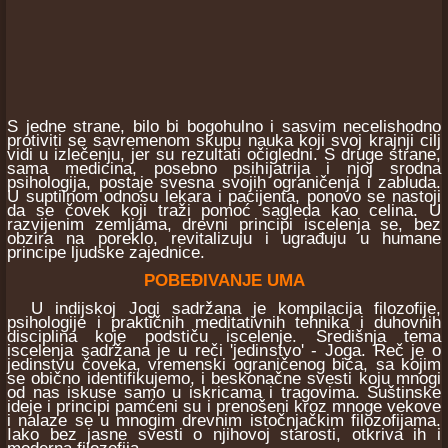
S jedne strane, bilo bi bogohulno i sasvim necelishodno
protiviti se savremenom skupu nauka koji svoj krajnji cilj
vidi u izlečenju, jer su rezultati očigledni. S druge strane,
sama medicina, posebno psihijatrija i njoj srodna
psihologija, postaje svesna svojih ograničenja i zabluda.
U suptilnom odnosu lekara i pacijenta, ponovo se nastoji
da se čovek koji traži pomoć sagleda kao celina. U
razvijenim zemljama, drevni principi iscelenja se, bez
obzira na poreklo, revitalizuju i ugrađuju u humane
principe ljudske zajednice.
POBEĐIVANJE UMA
U indijskoj Jogi sadržana je kompilacija filozofije,
psihologije i praktičnih meditativnih tehnika i duhovnih
disciplina koje podstiču iscelenje. Središnja tema
iscelenja sadržana je u reči 'jedinstvo' - Joga. Reč je o
jedinstvu čoveka, vremenski ograničenog bića, sa kojim
se obično identifikujemo, i beskonačne svesti koju mnogi
od nas iskuse samo u iskricama i tragovima. Suštinske
ideje i principi pamćeni su i prenošeni kroz mnoge vekove
i nalaze se u mnogim drevnim istočnjačkim filozofijama.
Iako bez jasne svesti o njihovoj starosti, otkriva ih i