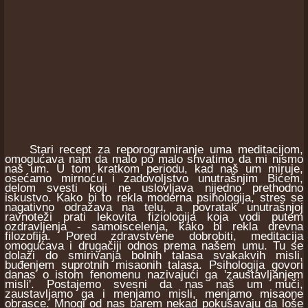
Stari recept za reporogramiranje uma meditacijom,
omogućava nam da malo po malo shvatimo da mi nismo
naš um. U tom kratkom periodu, kad naš um miruje,
osećamo mirnoću i zadovoljstvo unutrašnjim Bićem,
delom svesti koji ne uslovljava nijedno prethodno
iskustvo. Kako bi to rekla moderna psihologija, stres se
nagativno odražava na telu, a povratak unutrašnjoj
ravnoteži prati lekovita fiziologija koja vodi putem
ozdravljenja - samoiscelenja, kako bi rekla drevna
filozofija. Pored zdravstvene dobrobiti, meditacija
omogućava i drugačiji odnos prema našem umu. Tu se
dolazi do smirivanja bolnih talasa svakakvih misli,
buđenjem suprotnih misaonih talasa. Psihologija govori
danas o istom fenomenu nazivajući ga 'zaustavljanjem
misli'. Postajemo svesni da nas naš um muči,
zaustavljamo ga i menjamo misli, menjamo misaone
obrasce. Mnogi od nas barem nekad pokušavaju da loše