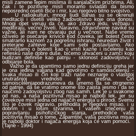
misli zamene lepim mislima ili sanjalačkim prizorima. Ali,
čak i te pozitivne misli moramo svladati da bismo
neposredno osetili Biće i mir, kao njegovo bitno svojstvo.
U našojkulturi, mnogi ljudi danas su se okrenuli
meditaciji i osetili veliko zadovoljstvo koje ona donosi.
Mnogi opet veruju da će, ako zdravo jedu, vežbaju i
meditiraju, većno živeti. Naravno, zdravstvene navike su
važne, ali nam ne otvaraju put u večnost. Naše vreme
oživelo je osećanje krivice kod čoveka, jer bolest često
smatramo kaznom za pogrešnu ishranu, neuredan život i
preterane zahteve koje sami sebi postavljamo. Ako
razmišljamo o bolesti kao o vrsti kazne i iscelenju kao
reflesku naše dobre duše, bićemo uhvaćeni u zamci koju
budizam definiše kao patnju - sklonost zadovoljstvu i
odbijanje bola.
Važno je da upamtimo samo jednu definiciju greha jer
je ona jedina valjana kad govorimo o samoiscelenju -
svaka misao ili čin koji traži naše neznanje o vlastitoj
unutrašnjoj vrednosti je grešna. Čin
samoiscelenjapodrazumeva da umemo da se otrgnemo
od patnje, da se vratimo onome što zaista jesmo i da se
naučimo zadovoljstvu zbog nas samih. Lek je u svakome
od nas, a naša pozitivna misao je najbolji lek, jer su
čovekove misli jedna od najjačih energija u prirodi. Svemu
što je čovek napravio, prethodila je njegova misao, i u
dobrim i u lošim stvarima. I vašem izlečenju ili
popravljanju psihofizičkog stanja, prethodiće vaša
pozitivna misao o tome. Zapamtite, vaša pozitivna misao
je najbolji doktor i najjača energija koja će vam pomoći.
(Tajne - 1994)