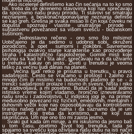
moderna filozofija.
Ako iscelenje definišemo kao čin sećanja na to ko smo
bili, treba da se okrenemo stavovima koji nas sprečavaju
da spoznamo našu pravu prirodu. Ti stavovi se smatraju
neznanjem, a beskonačnoponavljanje neznanja definiše
se kao greh. Grešna je svaka misao ili čin koja čoveku ne
dopušta spoznaju vlastite unutrašnje prirode i
suštastvenu povezanost sa višom svešću - božanskom
suštinom.
Jednostavno rečeno - ono smo što milsimo!
Uobičajeno je da sedimo u udobnoj sobi, okruženi
porodicom, a opet sumorni i zlokobni. Savremena
psihologija ovakvo stanje karakteriše kao proizvođenje
straha i katastrofično raspoloženje. Gomile misli koje
počinju sa 'kad bi' i 'šta ako', sprečavaju na s da uživamo
u trenutku kakav on jesto. Živeti u trenutku je veoma
teško za većinu ljudi danas na planeti.
Većina ljudi retko je prisutna u trenutku, u pravoj
sadašnjosti. Često se vraćamo u prošlost i žalimo za
mnogo čim ili mislimo na budućnosti plašimo je se - a
trenuci sadašnjosti prolaze i nismo ih svesni. Ništa i niko
ne zadovoljava, a mi posebno. Budući da je 'sada' jedino
istinsko vreme kojim vladamo, hronično izneveravamo
našu sreću i zadovoljstvo. U indijskoj jogi je, na primer,
međusobno povezano niz fizičkih, emeotivnih, mentalnih i
duhovnih vežbi koje nas osposobljavaju da kontrolišemo
tiraniju našeg uma nad nama i da saznamo da je um
instrument koji treba da koristimo, a ne koji nas
iskorišćava. Um nije ono što mi zaista jesmo.
Svaki put kada um miruje, a mi iskusimo da jesmo baš
u tom času, osetimo život tog trenutka, tada se
spajamo sa svešću koja oživljava našu dušu na isti način