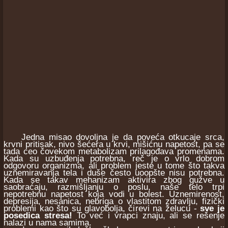
Jedna misao dovoljna je da poveća otkucaje srca,
krvni pritisak, nivo šećera u krvi, mišićnu napetost, pa se
tada ceo čovekom metabolizam prilagođava promenama.
Kada su uzbuđenja potrebna, reč je o vrlo dobrom
odgovoru organizma, ali problem jeste u tome što takva
uznemiravanja tela i duše često uoopšte nisu potrebna.
Kada se takav mehanizam aktivira zbog gužve u
saobraćaju, razmišljanju o poslu, naše telo trpi
nepotrebnu napetost koja vodi u bolest. Uznemirenost,
depresija, nesanica, nebriga o vlastitom zdravlju, fizički
problemi kao što su glavobolja, čirevi na želucu -
sve je
posedica stresa!
To već i vrapci znaju, ali se rešenje
nalazi u nama samima.