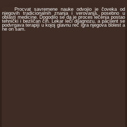
Procvat savremene nauke odvojio je čoveka od
njegovih tradicionalnih znanja i verovanja, posebno u
oblasti medicine. Dogodilo se da je proces lečenja postao
tehnički i bezličan čin. Lekar leči dijagnozu, a pacijent se
podvrgava terapiji u kojoj glavnu reč igra njegova bolest a
ne on sam.