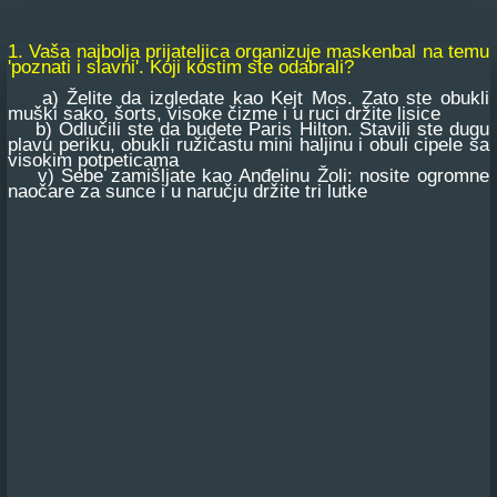
1. Vaša najbolja prijateljica organizuje maskenbal na temu
'poznati i slavni'. Koji kostim ste odabrali?
a) Želite da izgledate kao Kejt Mos. Zato ste obukli
muški sako, šorts, visoke čizme i u ruci držite lisice
b) Odlučili ste da budete Paris Hilton. Stavili ste dugu
plavu periku, obukli ružičastu mini haljinu i obuli cipele sa
visokim potpeticama
v) Sebe zamišljate kao Anđelinu Žoli: nosite ogromne
naočare za sunce i u naručju držite tri lutke