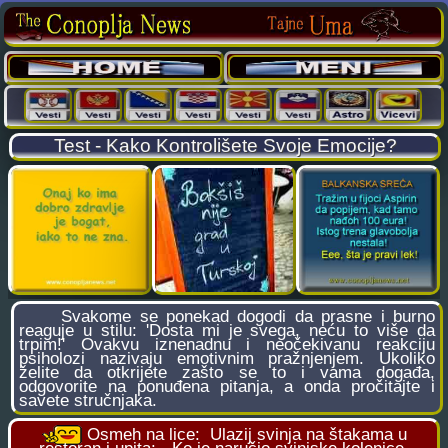
Test - Kako Kontrolišete Svoje Emocije?
Svakome se ponekad dogodi da prasne i burno
reaguje u stilu: 'Dosta mi je svega, neću to više da
trpim!' Ovakvu iznenadnu i neočekivanu reakciju
psiholozi nazivaju emotivnim pražnjenjem. Ukoliko
želite da otkrijete zašto se to i vama događa,
odgovorite na ponuđena pitanja, a onda pročitajte i
savete stručnjaka.
Osmeh na lice:
Ulazij svinja na štakama u