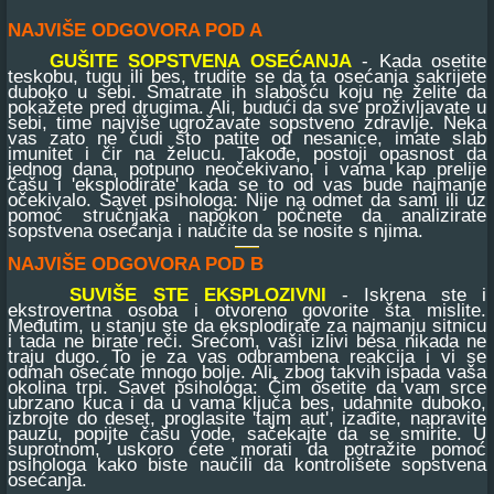
NAJVIŠE ODGOVORA POD A
GUŠITE SOPSTVENA OSEĆANJA
- Kada osetite
teskobu, tugu ili bes, trudite se da ta osećanja sakrijete
duboko u sebi. Smatrate ih slabošću koju ne želite da
pokažete pred drugima. Ali, budući da sve proživljavate u
sebi, time najviše ugrožavate sopstveno zdravlje. Neka
vas zato ne čudi što patite od nesanice, imate slab
imunitet i čir na želucu. Takođe, postoji opasnost da
jednog dana, potpuno neočekivano, i vama kap prelije
čašu i 'eksplodirate' kada se to od vas bude najmanje
očekivalo. Savet psihologa: Nije na odmet da sami ili uz
pomoć stručnjaka napokon počnete da analizirate
sopstvena osećanja i naučite da se nosite s njima.
NAJVIŠE ODGOVORA POD B
SUVIŠE STE EKSPLOZIVNI
- Iskrena ste i
ekstrovertna osoba i otvoreno govorite šta mislite.
Međutim, u stanju ste da eksplodirate za najmanju sitnicu
i tada ne birate reči. Srećom, vaši izlivi besa nikada ne
traju dugo. To je za vas odbrambena reakcija i vi se
odmah osećate mnogo bolje. Ali, zbog takvih ispada vaša
okolina trpi. Savet psihologa: Čim osetite da vam srce
ubrzano kuca i da u vama ključa bes, udahnite duboko,
izbrojte do deset, proglasite 'tajm aut', izađite, napravite
pauzu, popijte čašu vode, sačekajte da se smirite. U
suprotnom, uskoro ćete morati da potražite pomoć
psihologa kako biste naučili da kontrolišete sopstvena
osećanja.