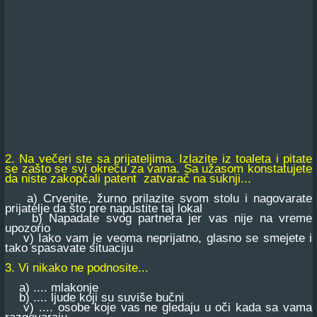
2. Na večeri ste sa prijateljima. Izlazite iz toaleta i pitate
se zašto se svi okreću za vama. Sa užasom konstatujete
da niste zakopčali patent zatvarač na suknji...
a) Crvenite, žurno prilazite svom stolu i nagovarate
prijatelje da što pre napustite taj lokal
b) Napadate svog partnera jer vas nije na vreme
upozorio
v) Iako vam je veoma neprijatno, glasno se smejete i
tako spasavate situaciju
3. Vi nikako ne podnosite...
a) .... mlakonje
b) .... ljude koji su suviše bučni
v) .... osobe koje vas ne gledaju u oči kada sa vama