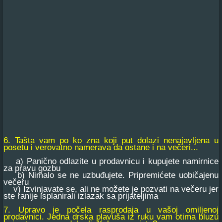
6. Tašta vam po ko zna koji put dolazi nenajavljena u
posetu i verovatno namerava da ostane i na večeri...
a) Panično odlazite u prodavnicu i kupujete namirnice
za pravu gozbu
b) Nimalo se ne uzbuđujete. Pripremićete uobičajenu
večeru
v) Izvinjavate se, ali ne možete je pozvati na večeru jer
ste ranije isplanirali izlazak sa prijateljima
7. Upravo je počela rasprodaja u vašoj omiljenoj
prodavnici. Jedna drska plavuša iz ruku vam otima bluzu