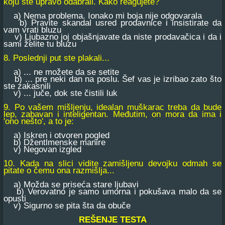
koju ste upravo odabrali. Kako reagujete?
a) Nema problema. Ionako mi boja nije odgovarala
b) Pravite skandal usred prodavnice i insistirate da
vam vrati bluzu
v) Ljubazno joj objašnjavate da niste prodavačica i da i
sami želite tu bluzu
8. Poslednji put ste plakali...
a) ... ne možete da se setite
b) ... pre neki dan na poslu. Šef vas je izribao zato što
ste zakasnili
v) ... juče, dok ste čistili luk
9. Po vašem mišljenju, idealan muškarac treba da bude
lep, zabavan i inteligentan. Međutim, on mora da ima i
'ono nešto', a to je:
a) Iskren i otvoren pogled
b) Džentlmenske manire
v) Negovan izgled
10. Kada na slici vidite zamišljenu devojku odmah se
pitate o čemu ona razmišlja...
a) Možda se priseća stare ljubavi
b) Verovatno je samo umorna i pokušava malo da se
opusti
v) Sigurno se pita šta da obuče
REŠENJE TESTA