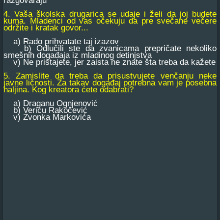
razgovaraju
4. Vaša školska drugarica se udaje i želi da joj budete
kuma. Mladenci od vas očekuju da pre svečane večere
održite i kratak govor...
a) Rado prihvatate taj izazov
b) Odlučili ste da zvanicama prepričate nekoliko
smešnih događaja iz mladinog detinjstva
v) Ne pristajete, jer zaista ne znate šta treba da kažete
5. Zamislite da treba da prisustvujete venčanju neke
javne ličnosti. Za takav događaj potrebna vam je posebna
haljina. Kog kreatora ćete odabrati?
a) Draganu Ognjenović
b) Vericu Rakočević
v) Zvonka Markovića