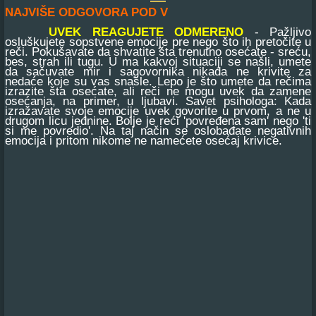
NAJVIŠE ODGOVORA POD V
UVEK REAGUJETE ODMERENO
- Pažljivo
osluškujete sopstvene emocije pre nego što ih pretočite u
reči. Pokušavate da shvatite šta trenutno osećate - sreću,
bes, strah ili tugu. U ma kakvoj situaciji se našli, umete
da sačuvate mir i sagovornika nikada ne krivite za
nedaće koje su vas snašle. Lepo je što umete da rečima
izrazite šta osećate, ali reči ne mogu uvek da zamene
osećanja, na primer, u ljubavi. Savet psihologa: Kada
izražavate svoje emocije uvek govorite u prvom, a ne u
drugom licu jednine. Bolje je reći 'povređena sam' nego 'ti
si me povredio'. Na taj način se oslobađate negativnih
emocija i pritom nikome ne namećete osećaj krivice.