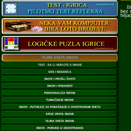
Bibl
bez 
hilj