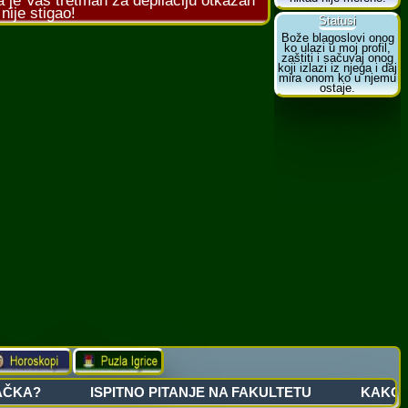
je Vaš tretman za depilaciju otkazan
ije stigao!