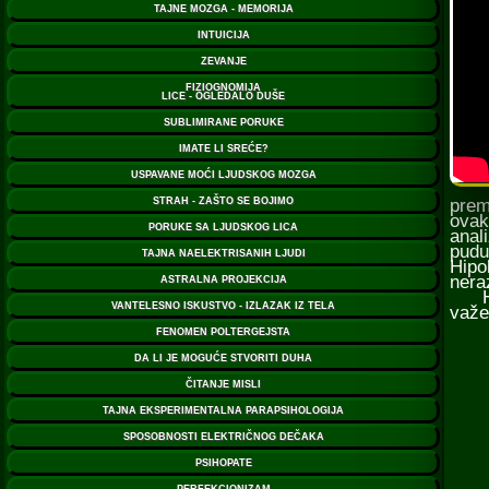
prem
ovak
anal
pudu
Hipo
nera
Hipo
važe