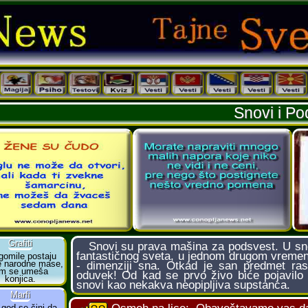
Snovi i Po
Snovi su prava mašina za podsvest. U snov
fantastičnog sveta, u jednom drugom vremenu
- dimenziji sna. Otkad je san predmet rasp
oduvek! Od kad se prvo živo biće pojavilo n
snovi kao nekakva neopipljiva supstanca.