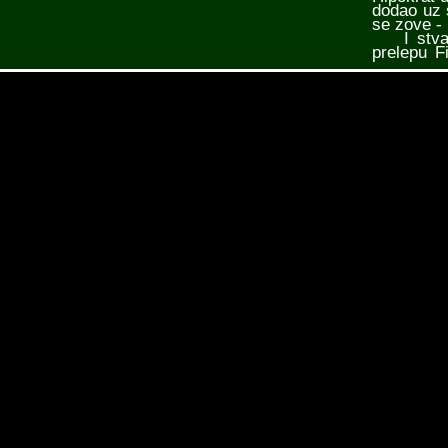
dodao uz 
se zove - 
I stvarn
prelepu F