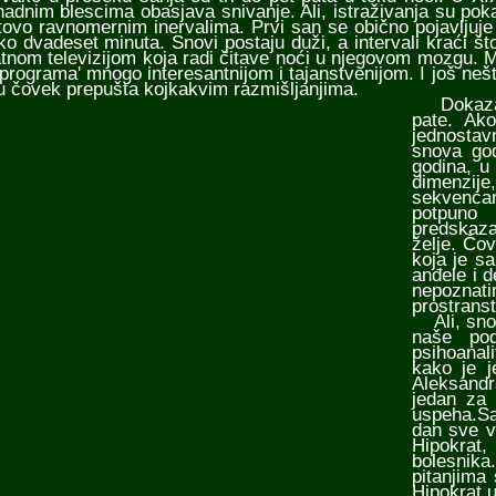
nadnim blescima obasjava snivanje. Ali, istraživanja su pok
tovo ravnomernim inervalima. Prvi san se obično pojavljuje 
ko dvadeset minuta. Snovi postaju duži, a intervali kraći 
atnom televizijom koja radi čitave noći u njegovom mozgu. Ma
 'programa' mnogo interesantnijom i tajanstvenijom. I još neš
u čovek prepušta kojkakvim razmišljanjima.
Dokazano 
pate. Ak
jednostav
snova god
godina, u
dimenzije
sekvenca
potpuno 
predskaza
želje. Čov
koja je s
anđele i 
nepozna
prostrans
Ali, snov
naše pod
psihoanal
kako je j
Aleksandra
jedan za 
uspeha.Sa
dan sve vi
Hipokrat,
bolesnika.
pitanjima
Hipokrat u