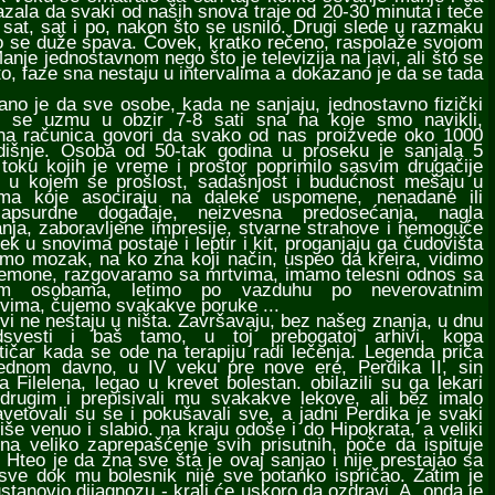
azala da svaki od naših snova traje od 20-30 minuta i teče
sat, sat i po, nakon što se usnilo. Drugi slede u razmaku
što se duže spava. Čovek, kratko rečeno, raspolaže svojom
nje jednostavnom nego što je televizija na javi, ali što se
to, faze sna nestaju u intervalima a dokazano je da se tada
je da sve osobe, kada ne sanjaju, jednostavno fizički
o se uzmu u obzir 7-8 sati sna na koje smo navikli,
na računica govori da svako od nas proizvede oko 1000
išnje. Osoba od 50-tak godina u proseku je sanjala 5
 toku kojih je vreme i prostor poprimilo sasvim drugačije
, u kojem se prošlost, sadašnjost i budućnost mešaju u
ma koje asociraju na daleke uspomene, nenadane ili
apsurdne događaje, neizvesna predosećanja, nagla
nja, zaboravljene impresije, stvarne strahove i nemoguće
ek u snovima postaje i leptir i kit, proganjaju ga čudovišta
amo mozak, na ko zna koji način, uspeo da kreira, vidimo
demone, razgovaramo sa mrtvima, imamo telesni odnos sa
tim osobama, letimo po vazduhu po neverovatnim
tvima, čujemo svakakve poruke ...
i ne nestaju u ništa. Završavaju, bez našeg znanja, u dnu
svesti i baš tamo, u toj prebogatoj arhivi, kopa
itičar kada se ode na terapiju radi lečenja. Legenda priča
ednom davno, u IV veku pre nove ere, Perdika II, sin
 Filelena, legao u krevet bolestan. obilazili su ga lekari
drugim i prepisivali mu svakakve lekove, ali bez imalo
vetovali su se i pokušavali sve, a jadni Perdika je svaki
še venuo i slabio. na kraju odoše i do Hipokrata, a veliki
 na veliko zaprepašćenje svih prisutnih, poče da ispituje
 Hteo je da zna sve šta je ovaj sanjao i nije prestajao sa
 sve dok mu bolesnik nije sve potanko ispričao. Zatim je
stanovio dijagnozu - kralj će uskoro da ozdravi. A, onda je