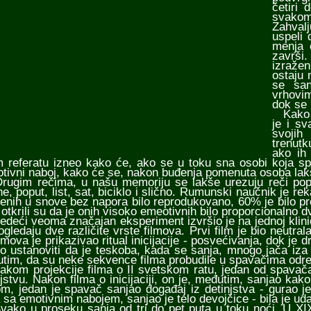
četiri
svakome
Zahval
uspeli 
menja 
završi
izraže
ostaju 
se san
vrhovim
dok se 
Kako to
je i s
svojih
trenutk
ako ih
 referatu izneo kako će, ako se u toku sna osobi koja s
tivni naboj, kako će se, nakon buđenja pomenuta osoba lakše
im rečima, u našu memoriju se lakše urezuju reči poput s
ne, poput, list, sat, biciklo i slično. Rumunski naučnik je r
enih u snove bez napora bilo reprodukovano, 60% je bilo pr
, otkrili su da je onih visoko emeotivnih bilo proporcionalno 
eći veoma značajan eksperiment izvršio je na jednoj klinici
ogledaju dve različite vrste filmova. Prvi film je bio neutra
ilmova je prikazivao ritual inicijacije - posvećivanja, dok j
o ustanoviti da je teskoba, kada se sanja, mnogo jača iza 
tim, da su neke sekvence filma probudile u spavačima odre
m projekcije filma o II svetskom ratu, jedan od spavača 
njstvu. Nakon filma o inicijaciji, on je, međutim, sanjao k
m, jedan je spavač sanjao događaj iz detinjstva - gurao je
a sa emotivnim nabojem, sanjao je telo devojčice - bila je ud
o u proseku sanja od tri do pet puta u toku noći. U XIX