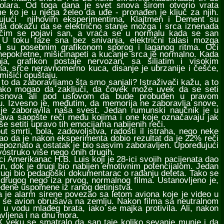
 dolara. Od toga dana je svet snova širom otvorio vrata
 ko je u njega želeo da uđe - pronađen je ključ za njih.
jujući njihovim eksperimentima, Klajtmen i Dement su
da dokažu da se električno stanje mozga i srca iznenada
čim se pojavi san, a vraća se u normalu kada se san
. U toku faze sna bez snivanja, električni talasi mozga
ni su posebnim grafikonom sporog i laganog ritma. Oči
nepokretne, mišićinapeti a kucanje srca je normalno. Kada
ja, grafikon postaje nervozan, sa šiljatim i visokim
a, srce neravnomerno kuca, disanje je ubrzanije i češće,
mišići opuštaju.
 da zaboravljamo šta smo sanjali? Istraživači kažu, a to
vako mogao da zaključi, da čovek može uvek da se seti
 snova ali pod uslovom da bude probuđen u pravom
u. Izvesno je, međutim, da memorija ne zaboravlja snove,
 je zaboravila naša svest. Jedan rumunski naučnik je u
pava saopšte reči među kojima i one koje označavaju jak
 setiti upravo tih emocijama nabijenih reči.
mrti, bola, zadovoljstva, radosti il istraha, nego neke
ekao da je nakon eksperimenta dobio rezultat da je 22% reči
epoznato a ostatak je bio sasvim zaboravljen. Upoređujući
dvostruko više nego onih drugih.
 Amerikanac H.B. Luis koji je 28-ici svojih pacijenata dao
lan, dok je drugi bio nabijen emotivnim potencijalom. Jedan
e drugi bio pedagoški dokumentarac o rađanju deteta. Tako se
drugog nego iza prvog, normalnog filma. Ustanovljeno je,
đene uspomene iz ranog detinjstva.
je alarm sirene povezao sa letom aviona koje je video u
ako se avion obrušava na zemlju. Nakon filma sa neutralnom
 u vodu mlađeg brata, iako se majka protivila. Ali, nakon
avljena i na dnu mora.
 veku se smatralo da san taje koliko sevanje munje i da