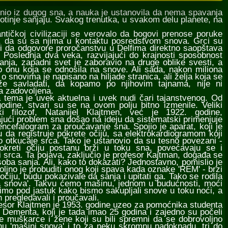
onio iz dugog sna, a nauka je ustanovila da nema spavanja
ivotinje sanjaju. Svakog trenutka, u svakom delu planete, na
čkoj civilizaciji se verovalo da bogovi prenose poruke
a, da su sa njima u kontaktu posredstvom snova. Grci su
i da odgovore proročanstvu u Delfima direktno saopštava
 Poslednja dva veka, razvijajući do krajnosti sposobnost
anja, zapadni svet je zaboravio na druge oblike svesti, a
o onu koja se odnosila na snove. Ali sada, nakon miliona
 o snovima je napisano na hiljade stranica, ali želja koja se
e savladati, da kopamo po njihovim tajnama, nije ni
a zadovoljena.
ma je uvek aktuelna i uvek nudi čari tajanstvenog. Od
odine, stvari su se na ovom polju bitno izmenile. Veliki
ki filozof, Natanijel Klajtmen, već je 1922. godine,
jući problem sna došao na ideju da sistematski primenjuje
encefalogram za proučavanje sna. Spojio je aparat, koji je
u da registruje pokrete očiju, sa elektrokardiogramom koji
o otkucaje srca. Tako je ustanovio da su tesno povezani -
okreti očiju postanu brži u toku sna, povećavaju se i
i srca. Ta pojava, zaključio je profesor Kajtman, događa se
oba sanja. Ali, kako to dokazati? Jednostavno, pomislio je
oljno je probuditi onog koji spava kada oznake 'REM' - brzi
 očiju, budu pokazivale da sanja i upitati ga. Tako se rodila
a snova'. Takvu ćemo mašinu, jednom u budućnosti, moći
imo pod jastuk kako bismo sakupljali snove u toku noći, a
h pregledavali i proučavali.
or Klajtmen je 1953. godine uzeo za pomoćnika studenta
 Dementa, koji je tada imao 25 godina i zajedno su počeli
e muškarce i žene koji su bili spremni da se dobrovoljno
u 'mašini snova' i to za neku skromnu nadoknadu, tri do