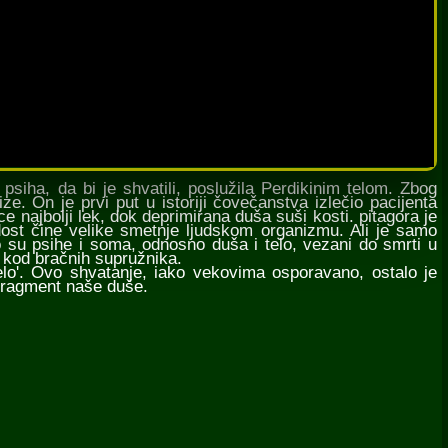
siha, da bi je shvatili, poslužila Perdikinim telom. Zbog
ze. On je prvi put u istoriji čovečanstva izlečio pacijenta
e najbolji lek, dok deprimirana duša suši kosti. pitagora je
dost čine velike smetnje ljudskom organizmu. Ali je samo
 su psihe i soma, odnosno duša i telo, vezani do smrti u
o kod bračnih supružnika.
lo'. Ovo shvatanje, iako vekovima osporavano, ostalo je
 fragment naše duše.