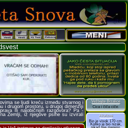
dsvest
ima se ljudi kreću između stvarnog i
 i drugom prostoru, u drugoj dimenziji
rava ili najobičnijih razgovora? Pa -
a Zemlji, iz njegove psihe su izvirali