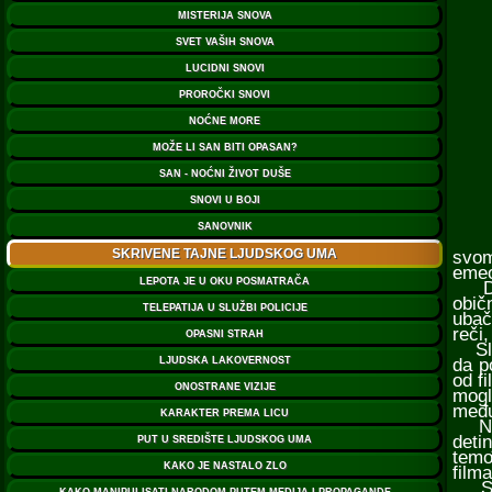
svom
emeo
Drug
obič
ubač
reči
Sled
da p
od f
mogl
među
Nako
deti
temo
film
Svak