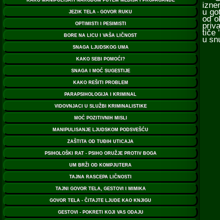
izne
u go
od o
priv
tiče
u sn