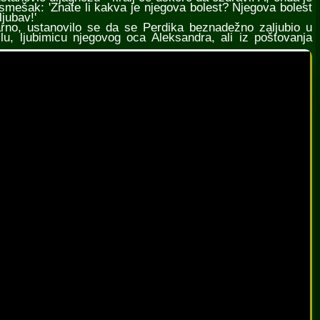
smešak: 'Znate li kakva je njegova bolest? Njegova bolest
ljubav!'
o, ustanovilo se da se Perdika beznadežno zaljubio u
ilu, ljubimicu njegovog oca Aleksandra, ali iz poštovanja