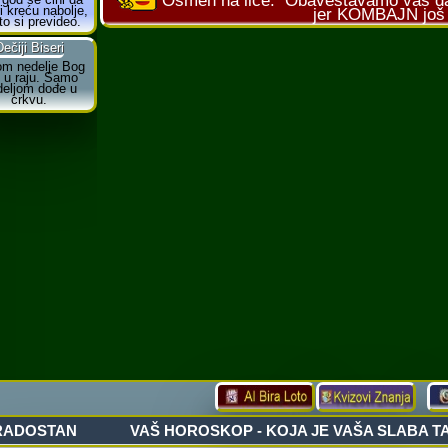
Osmeh na lice:
Obaveštavamo vas da 
jer KOMBAJN još n