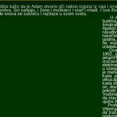
ija kaže da je Adam otvorio oči nakon izgona iz raja i izr
snova. Svi sanjaju, i žene i muškarci i stari i mladi. I sve ž
ade snova se susreću i razilaze u svom svetu.
U anti
ljudim
smatral
Apolon.
rasuđiv
naročit
godina,
ne mož
izdalek
Ova te
1952. g
amarič
izučava
elektro
u stanj
je meri
kada p
otkucaj
kada os
on, dov
pokreti
'mašin
da stav
ujutro i
Profes
Viljema
da traž
podvrgn