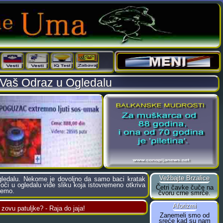
 Vaš Odraz u Ogledalu
ledalu. Nekome je dovoljno da samo baci kratak
 oči u ogledalu vide sliku koja istovremeno otkriva
jemo.
zovu patuljke? - Raja do jaja!