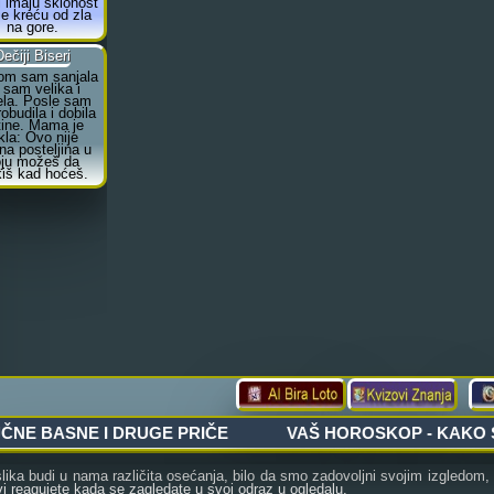
ka budi u nama različita osećanja, bilo da smo zadovoljni svojim izgledom, krit
i reagujete kada se zagledate u svoj odraz u ogledalu.