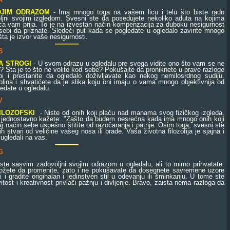
OJIM ODRAZOM
- Ima mnogo toga na vašem licu i telu što biste rado
oljni svojim izgledom. Svesni ste da posedujete nekoliko aduta na kojima
ca vam prija. To je na izvestan način kompenzacija za duboku nesigurnost
o sebi da priznate. Sledeći put kada se pogledate u ogledalo zavirite mnogo
 šta je izvor vaše nesigurnosti.
B
A STROGI
- U svom odrazu u ogledalu pre svega vidite ono što vam se ne
? Šta je to što ne volite kod sebe? Pokušajte da proniknete u prave razloge
i i prestanite da ogledalo doživljavate kao nekog nemilosrdnog sudiju.
lina i shvatićete da je slika koju oni imaju o vama mnogo objektivnija od
ledate u ogledalu.
V
ILOZOFSKI
- Niste od onih koji plaču nad manama svog fizičkog izgleda.
 jednostavno kažete: "Zašto da budem nesrećna kada ima mnogo onih koji
j način sebe uspešno štitite od razočaranja i patnje. Osim toga, svesni ste
 stvari od veličine vašeg nosa ili brade. Vaša životna filozofija je sjajna i
 ugledali na vas.
G
te sasvim zadovoljni svojim odrazom u ogledalu, ali to mirno prihvatate.
možete da promenite, zato i ne pokušavate da dosegnete savremene uzore
i i gradite originalan i jedinstven stil u odevanju ili šminkanju. U tome ste
tost i kreativnost privlači pažnju i divljenje. Bravo, zaista nema razloga da