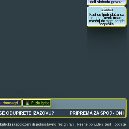
ički raspoloženi ili jednostavno rezignirani. Rešite ponuđeni test i otkrijte