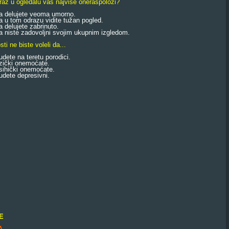
draz u ogledalu vas najviše oneraspoloži?
delujete veoma umorno.
u tom odrazu vidite tužan pogled.
delujete zabrinuto.
niste zadovoljni svojim ukupnim izgledom.
sti ne biste voleli da...
dete na teretu porodici.
zički onemoćate.
sihički onemoćate.
dete depresivni.
E
A