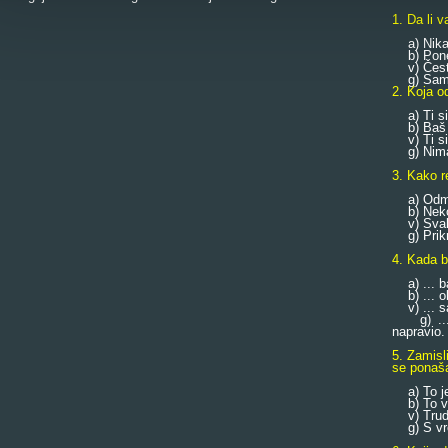
1. Da li 
a) Nika
b) Pone
v) Čest
g) Samo 
2. Koja o
a) Ti si s
b) Baš ni
v) Ti si 
g) Nimal
3. Kako r
a) Odmah
b) Nekoli
v) Svakih
g) Prikri
4. Kada bi
a) ... b
b) ... o
v) ... sa
g) ... s
napravio.
5. Zamisl
se ponaša
a) To je 
b) To va
v) Trudit
g) S vre