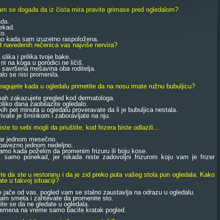
vam se događa da iz čista mira pravite grimase pred ogledalom?
da.
kad.
o.
kada sam izuzetno raspoložena.
d navedenih rečenica vas najviše nervira?
lika i prilika tvoje bake.
 na koga u porodici ne ličiš.
savršena mešavina oba roditelja.
o se nisi promenila.
eagujete kada u ogledalu primetite da na nosu imate ružnu bubuljicu?
 zakazujete pregled kod dermatologa.
ko dana zaobilazite ogledalo.
 pet minuta u ogledalu proveravate da li je bubuljica nestala.
vate je šminkom i zaboravljate na nju.
ste to sebi mogli da priuštite, kod frizera biste odlazili...
ar jednom mesečno.
bavezno jednom nedeljno.
mo kada poželim da promenim frizuru ili boju kose.
amo ponekad, jer nikada niste zadovoljni frizurom koju vam je frizer
ite da ste u restoranu i da je zid preko puta vašeg stola pun ogledala. Kako
te u takvoj situaciji?
jače od vas, pogled vam se stalno zaustavlja na odrazu u ogledalu.
m smeta i zahtevate da promenite sto.
e se da ne gledate u ogledala.
mena na vreme samo bacite kratak pogled.