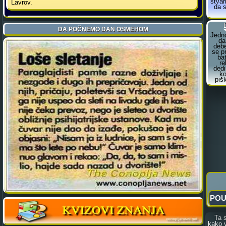
Ta sli
kako v