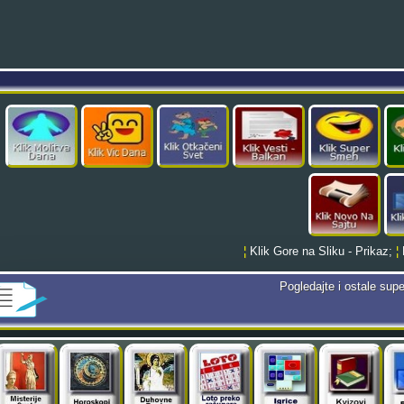
¦
Klik Gore na Sliku - Prikaz;
¦
Pogledajte i ostale supe