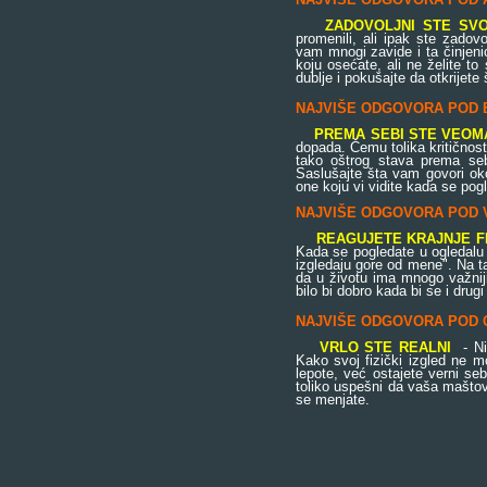
ZADOVOLJNI STE SV
promenili, ali ipak ste zadov
vam mnogi zavide i ta činjeni
koju osećate, ali ne želite t
dublje i pokušajte da otkrijete
NAJVIŠE ODGOVORA POD 
PREMA SEBI STE VEOM
dopada. Čemu tolika kritičnost
tako oštrog stava prema seb
Saslušajte šta vam govori oko
one koju vi vidite kada se pog
NAJVIŠE ODGOVORA POD 
REAGUJETE KRAJNJE F
Kada se pogledate u ogledalu
izgledaju gore od mene". Na ta
da u životu ima mnogo važnijih
bilo bi dobro kada bi se i drugi
NAJVIŠE ODGOVORA POD 
VRLO STE REALNI
- Nis
Kako svoj fizički izgled ne 
lepote, već ostajete verni seb
toliko uspešni da vaša maštovi
se menjate.