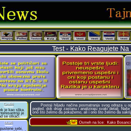
Test - Kako Reagujete Na
Postoji hiljadu načina posmatranja svog odraza u og
pogled, dok drugi zastanu i analiziraju svaki detalj. Naše
ono što želimo da pokažemo, ali i ono što želimo da sakri
Osmeh na lice:
Kako Bosanci 