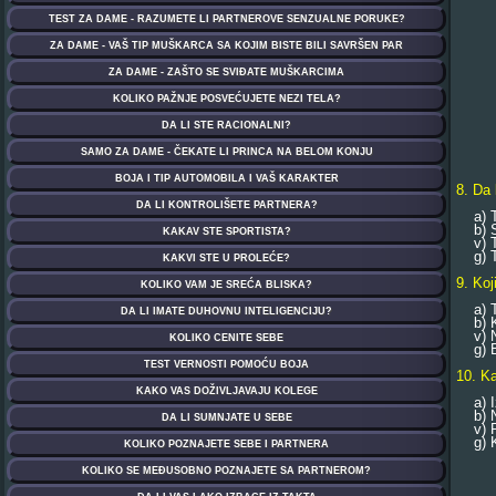
8. Da 
a) To
b) Sa
v) To
g) To
9. Koj
a) Tr
b) Kad
v) Ne 
g) Bu
10. Ka
a) Iz
b) No
v) Ra
g) Kr