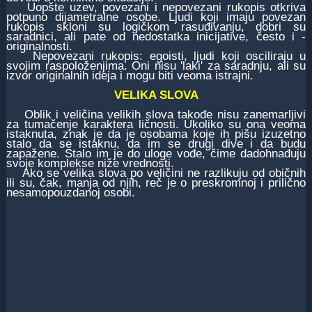
Uopšte uzev, povezani i nepovezani rukopis otkriva
potpuno dijametralne osobe. Ljudi koji imaju povezan
rukopis skloni su logičkom rasuđivanju, dobri su
saradnici, ali pate od nedostatka inicijative, često i -
originalnosti.
Nepovezani rukopis: egoisti, ljudi koji osciliraju u
svojim raspoloženjima. Oni nisu 'laki' za saradnju, ali su
izvor originalnih ideja i mogu biti veoma istrajni.
VELIKA SLOVA
Oblik i veličina velikih slova takođe nisu zanemarljivi
za tumačenje karaktera ličnosti. Ukoliko su ona veoma
istaknuta, znak je da je osobama koje ih pišu izuzetno
stalo da se istaknu, da im se drugi dive i da budu
zapažene. Stalo im je do uloge vođe, čime dadohnađuju
svoje komplekse niže vrednosti.
Ako se velika slova po veličini ne razlikuju od običnih
ili su, čak, manja od njih, reč je o preskromnoj i prilično
nesamopouzdanoj osobi.