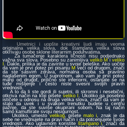
Umetnici i uopšte kreativni ljudi imaju veoma
originalna velika slova, dok štampana velika slova
otkrivaju osobe sklone literarnim poduhvatima.
Za tumačenje karaktera ličnosti nisu podjednako
važna sva slova. Posebno su zanimljiva
veliko M
i
veliko
I
. Dakle, prilika je da zavirite u svoje beleške. Ako uočite
da vam je prvi potez pri pisanju
M
veći od drugom, znači
da ste sasvim zdrava, normalna osoba sa pravilno
naglašenim egom. U suprotnom, ako vam je prvi potez
manji od drugof, prilično ste inferiorni, oslanjate se na
tuđe mišljenje i često niste svesni svojih pravih
vrednosti.
A to da li ste gordi ili sujetni, ili skromni i nesebični,
otkriva način na koji pišete
veliko I
. Ukoliko ga posebno
ističete u odnosu na druga velika slova, znači da vam je
stalo da uvek i u svakom trenutku budete u centru
pažnje, da ste suviše okupirani sobom. Na taj način
samo kamuflirate svoju nesigurnost.
Ukoliko, umesto
velikog
, pišete
malo i
, znak je da
sebe ne vrednujete na pravi način i da potcenjujete svoje
vrednosti. Ako uglavnom koristite
štampano i
, znači da