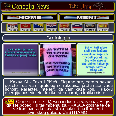
Grafologija
Kakav Si - Tako i Pišeš. Sigurno ste, barem nekad,
poželeli da vam grafolog iz rukopisa protumači vašu
ličnost, karakter, intelekt, da vam kaže koju i kakvu
energiju posedujete, koliko ste uporni, a koliko niste...
Osmeh na lice:
Mesna industrija vas obaveštava
da ste pobedili u takmičenju za PRASCA godine te će
se kao nagrada vaša slika nalaziti na konzervi
svinjskog gulaša. ČESTITAMO!