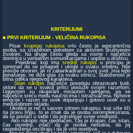
KRITERIJUMI
■
PRVI KRITERIJUM -
VELIČINA RUKOPISA
Pisar
krupnog rukopisa
vrlo često je egocentrična
osoba, sa izraženom potrebom za aktivnim društvenim
životom. Na druge često gleda sa visine i najčešće
dominira u verbalnim komunikacijama i uopšte u društvu.
Pojedinac koji ima
srednji rukopis
u principu je
spreman da se prilagodi i uklopi u svaku sredinu. Nije
previše otvoren, ali ni zabarikadiran u svoj svet. Ima lepo
ponašanje, ne diže glas za svaku sitnicu. Staloženost je
bitna odlika njegovog karaktera.
Sitan rukopis
najčešće poseduju obrazovani ljudi,
skloni da se u svakoj prilici posluže svojim razumom.
Uglavnom su okupirani misaonim radnjama, pa se
najčešće sreću među naučnicima i istraživačima. Njihove
emocije i razum se uvek dopunjuju i gotovo uvek su u
međusobnom skladu.
Ukoliko je reč o sasvim sitnom rukopisu, koji više liči
na pravu liniju, to je znak da je osoba iskompleksirana,
da se povlači u sebe i da potcenjuje svoje vrednosti.
Ako rukopis nije ujednačen, čas je krupan, čas sitan,
čas osrednji, znači da je osoba nestalna, da joj
raspoloženja osciliraju i da je vrlo osetljiva.