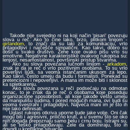
Takođe nije svejedno ni na koji način 'pisari' povezuju
slova u reč. Ako to čine lako, brzo, plitkom linijom -
girlandom
, to znači da su laki za komunikaciju, vrlo
prilagodljivi i najčešće simpatični. Kao takvi, dobro su
došli u svako društvo. Žene koje ovako pišu vrlo su
emotivne. Negativne karakteristike ovakvog rukopisa su:
lenjost, nesamostalnost, površinski pristup stvarima.
Ako su slova povezana lučnom linijom -
arkadom
,
znak je da je reč o vrlo pozitivnim osobama. To su vrlo
poverljivi ljudi, sa veoma istančanim ukusom za lepo.
Kao takvi, često umeju da budu i formalisti. Ponekad su
pretenciozni i nepoverljivi. A mana im može biti i sklonost
ka spletkarenju.
Ako slova povezana u reči podsećaju na odmotan
konac, to je znak da je reč o osobama koje poseduju
organizacione sposobnosti, ali koje takođe vešto umeju
da manipulišu ljudima. I pored mogućih mana, ovi ljudi su
veoma svestrani i prilagodljivi. Najveća mani im je što ih
nije lako definisati.
Uglast rukopis otkriva uporne ljude jake volje. Oni čak
mogu biti i agresivni, prilično kruti, a u svemu što se oko
njih događa prepoznaju samo belu i crnu boju. Istrajni su,
ali se teško prilagođavaju. Žele da dominiraju, što ih
dovodi u konfliktne situacije.