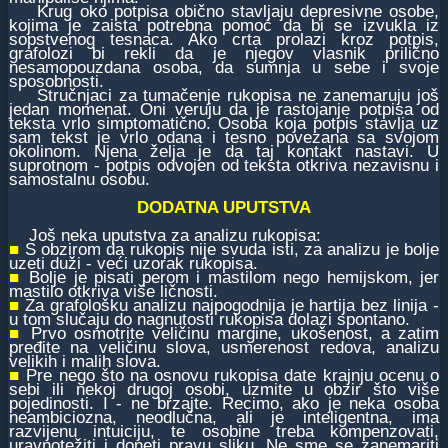
Krug oko potpisa obično stavljaju depresivne osobe,
kojima je zaista potrebna pomoć da bi se izvukla iz
sopstvenog tesnaca. Ako crta prolazi kroz potpis,
grafolozi bi rekli da je njegov vlasnik prilično
nesamopouzdana osoba, da sumnja u sebe i svoje
sposobnosti.
Stručnjaci za tumačenje rukopisa ne zanemaruju još
jedan momenat. Oni veruju da je rastojanje potpisa od
teksta vrlo simptomatično. Osoba koja potpis stavlja uz
sam tekst je vrlo odana i tesno povezana sa svojom
okolinom. Njena želja je da taj kontakt nastavi. U
suprotnom - potpis odvojen od teksta otkriva nezavisnu i
samostalnu osobu.
DODATNA UPUTSTVA
Još neka uputstva za analizu rukopisa:
■
S obzirom da rukopis nije svuda isti, za analizu je bolje
uzeti duži - veći uzorak rukopisa.
■
Bolje je pisati perom i mastilom nego hemijskom, jer
mastilo otkriva više ličnosti.
■
Za grafološku analizu najpogodnija je hartija bez linija -
u tom slučaju do nagnutosti rukopisa dolazi spontano.
■
Prvo osmotrite veličinu margine, ukošenost, a zatim
pređite na veličinu slova, usmerenost redova, analizu
velikih i malih slova.
■
Pre nego što na osnovu rukopisa date krajnju ocenu o
sebi ili nekoj drugoj osobi, uzmite u obzir što više
pojedinosti. I - ne brzajte. Recimo, ako je neka osoba
neambiciozna, neodlučna, ali je inteligentna, ima
razvijenu intuiciju, te osobine treba kompenzovati,
uravnotežiti i doneti pravu sliku. Ne sme se zanemariti