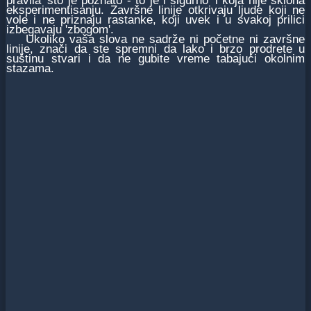
pravila 'što je poznato - to je i sigurno' i koja nije sklona
eksperimentisanju. Završne linije otkrivaju ljude koji ne
vole i ne priznaju rastanke, koji uvek i u svakoj prilici
izbegavaju 'zbogom'.
Ukoliko vaša slova ne sadrže ni početne ni završne
linije, znači da ste spremni da lako i brzo prodrete u
suštinu stvari i da ne gubite vreme tabajući okolnim
stazama.