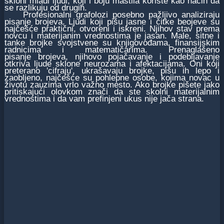
skloni mladi ljudi, koji i boju mastila koriste kao način da
se razlikuju od drugih.
Profesionalni grafolozi posebno pažljivo analiziraju
pisanje brojeva. Ljudi koji pišu jasne i čitke beojeve su
najčešće praktični, otvoreni i iskreni. Njihov stav prema
novcu i materijanim vrednostima je jasan. Male, sitne i
tanke brojke svojstvene su knjigovođama, finansijskim
radnicima i matematičarima. Prenaglašeno
pisanje brojeva, njihovo pojačavanje i podebljavanje
otkriva ljude sklone neurozama i afektacijama. Oni koji
preterano 'cifraju', ukrašavaju brojke, pišu ih lepo i
zaobljeno, najčešće su pohlepne osobe, kojima novac u
životu zauzima vrlo važno mesto. Ako brojke pišete jako
pritiskajući olovkom znači da ste skolni materijalnim
vrednostima i da vam prefinjeni ukus nije jača strana.