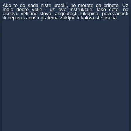
Ako to do sada niste uradili, ne morate da brinete. Uz
malo dobre volje i uz ove instrukcije, lako ćete, na
osnovu veličine slova, angnutosti rukopisa, povezanosti
ili nepovezanosti grafema zaključiti kakva ste osoba.