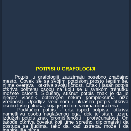
POTPISI U GRAFOLOGIJI
Potpisi u grafologiji zauzimaju posebno značajno
mesto. Čovek se sa svojim potpisom prosto legitimiše,
njime overava i otkriva svoju ličnost. Čitak i jasan potpis
otkriva poštenu osobu na koju se u svakom trenutku
možete osloniti. Sićušan, stisnut potpis znak je da je
njegov vlasnik opterećen nekim kompleksima niže
vrednosti. Upadljiv veličinom i ukrašen potpis otkriva
osobu lošeg ukusa, koja je pri tom veoma uobražena.
Podvučen potpis - crta ispod potpisa, otkriva
nametljivu osobu naglašenog ega, dok je sitan, uzan,
izdužen potpis znak promišljenosti i proračunatosti. On
takođe otkriva čoveka koji ume spretno, diplomatski da
postupa sa ljudima, tako da, kad ustreba, može i da
manipuliše njima.