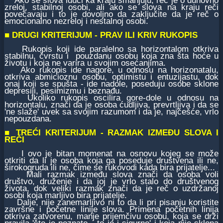
Ako se slova idući ka kraju smanjuju, reč je o duhovno
zreloj, stabilnoj osobi, ali ako se slova na kraju reči
povećavaju i to je dovoljno da zaključite da je reč o
emocionalno nezreloj i nestalnoj osobi.
■
DRUGI KRITERIJUM -
PRAV ILI KRIV RUKOPIS
Rukopis koji ide paralelno sa horizontalom otkriva
stabilnu, čvrstu i pouzdanu osobu koja zna šta hoće u
životu i koja ne varira u svojim osećanjima.
Ako rukopis ide nagore, u odnosu na horizonatalu,
otkriva abmicioznu osobu, optimistu i entuzijastu, dok
onaj koji se spušta - ide nadole, poseduju osobe sklone
depresiji, pesimizmu i beznađu.
Ukoliko rukopis oscilira gore-dole u odnosu na
horizontalu, znači da je osoba ćudljiva, prevrtljiva i da se
'ne slaže' uvek sa svojim razumom i da je, najčešće, vrlo
nepouzdana.
■
TREĆI KRITERIJUM -
RAZMAK IZMEĐU SLOVA I
REČI
I ovo je bitan momenat na osnovu kojeg se može
otkriti da li je osoba koja ga poseduje društvena ili ne,
širokogruda ili ne, čime se rukovodi kada bira prijatelje...
Mali razmak između slova znači da osoba voli
društvo, druženje i da joj je vrlo stalo do društvenog
života, dok veliki razmak znači da je reč o uzdržanoj
osobi koja marljivo bira prijatelje.
Dalje, nije zanemarljivo ni to da li pri pisanju koristite
završne i početne linije slova. Primena početnih linija
otkriva zatvorenu, manje prijemčivu osobu, koja se drži