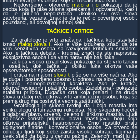
imate literarne sklonosti koje bi trebalo iskoristiti.
Nedovršeno - otvoreno
malo a
i
o
pokazuju da je
osoba koja ih piše sklona spletkama i ogovaranju, kao i
da je prilično nepouzdana. Ukoliko su ova slova
zatvorena, vezana, znak je da je reč o poverljivoj osobi,
pouzdanoj, ali dovoljnoj samoj sebi.
TAČKICE I CRTICE
Za grafologe je vrlo značajna i tačkica koju stavljate
iznad
malog slova i
. Ako je više izdužena znači da ste
vrlo senzitivna osoba sa razvijenim kritičkim smislom.
Ako je tačkica debela - krupna, znači da ste naprasita,
eksplozivna osoba i da vam narav nije baš 'laka'.
Tačkica visoko iznad slova pokazuje da ste vrlo tanani
i osetljivi, dok tačka u obliku luka otkriva vaše
opservatorske sposobnosti.
I crtica na malom
slovu t
piše se na više načina. Ako
je duga i postavljeno udesno u odnosu na slovo, znak je
čvrstog, samopouzdanog karaktera. Ako je kratka,
otkriva nesigurnu i plašljivu osobu. Zadebljana - pokazuje
stabilnu prirodu. Dugačka crta koja prelazi i na druga
slova u datoj reči otkriva vrlo ambicioznu osobu, koja se
prema drugima postavlja veoma zaštitnički.
Grafologija je sklona tvrdnji da i boja mastila ima
veliku ulogu u tumačenju rukopisa. Nije svejedno hoćete
li odabrati plavo, crveno, zeleno ili tirkizno mastilo. Ljudi
najčešće koriste prijatnu plavu 'mastiljavu' boju koja
otkriva prijateljsku nastrojenost. Crno mastilo biraju
uglavnom hladne i konvencionalne osobe. Za crveno se
odlučuju ljudi koji sebe zaista visoko kotiraju, kojima je
uvek stalo da budu u centru pažnje. Zelenom mastilu su