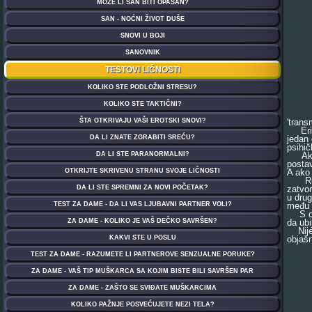
'trans
Erik K
jedan 
psihič
Ako j
postav
A ako 
Ruski
zatvor
u drug
među m
S obzi
da ubi
Nije l
objašn