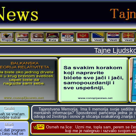
Tajne Ljuds
Tajanstvena Memorija. Ima li memorija svoje sedište i 
mentalnih informacija? Sposobnost pamćenja jedna je o
odvaja od životinja i osnov je sticanja svakakvog znanja i
Osmeh na lice:
Uzmi me, topla sam, perem se čest
koji me je nategnuo i razvalio svojom 