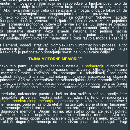
im emitovanjem informacija se raspoređuje u hipokampusu tako da
dostupna za dalje korišćenje većem broju neurona koji su povezani sa
. Ako neka informacija treba da se izvuče iz mozga, onda će lakše biti da
vi jednim emitovanjem nego mnogobrojnim telefonskim pozivima.
koliko godina ranijem naučni tim sa dobitnikom Nobelove nagrade
negavom na čelu, verovao je da ljudi uče jačajući veze između pojedinih
zga i stvarajući prohodnije puteve za nervne signale. Ovi putevi se opažaju
je - tako su oni tada zaključili. Međutim, gore pomeniti Danijel Medison,
da shvatanje direktnih veza između neurona kao jedinog načina
ranja nije moglo da objasni kako oni koji nisu jedan naspram drugog
da upravljaju komplikovanih 'manevrima' u toku razvoja mozga i kasnije u
amerof, vodeći istraživač biomolekularnih informacionih procesa, autor
ajsavršeniji kompjuter', dao je svoj doprinos otkrićima funkcionisanja mozga
a tako što je pretpostavio postojanje svesti na nivou svake ćelije!
TAJNA MOTORNE MEMORIJE
o telo pamti, a njegovo 'sećanje' nastaje u
nadmetanju
dugoročne i
ne memorije - otkrilo je jedno naučno istraživanje. Otkrivanje misterije
 memorije može značajno da pomogne u rehabilitaciji pacijenata
zetosti (šloga). Šta znači nadmetanje memorije, istraživači su objasnili
primerom. Ako se koncentrišete na sekvencijalno učenje motornih veština,
, ubacivanje lopte u koš, postići ćete relativno brzo dobar rezultat (serija
, ali će ga telo brzo i zaboraviti - sutradan ćete morati da krenete od
utim, naizmenice pucate u koš na dva različita načina, sporije ćete
a pogađate, ali će vam veština ostati i sutradan. Taj fenomen naučnici su
efekat kontekstualnog mešanja'
i posledica je sukobljavanja dugoročne i
ne memorije. Sada je jasno da efekat nastaje zato što je stalnim 'brisanjem'
ne memorije (prelaskom na drugu vrstu pokreta) telo primorano da pređe na
 dugoročne memorije. Drugim rečima, ako stalno ponavljate jedan pokret,
k će se zadovoljiti angažovanjem samo kratkoročne memorije. Ako pak
uzmete tu 'lenju' opciju uvežbavanjem dva zadatka na smenu, mozak će
a uključi dugoročnu memoriju da bi zadržao jedan, dok obavljate drugi