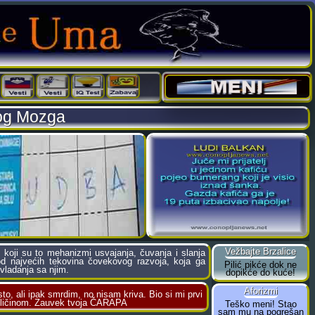
kog Mozga
koji su to mehanizmi usvajanja, čuvanja i slanja
d najvećih tekovina čovekovog razvoja, koja ga
 vladanja sa njim.
o, ali ipak smrdim, no nisam kriva. Bio si mi prvi
veličinom. Zauvek tvoja ČARAPA