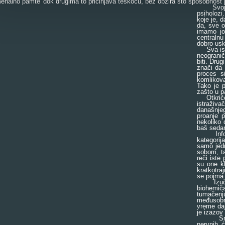
enalno pamte' dok drugima to pričinjava teškoću, bez obzira što sposobnost 
Svojevrs
psiholozi
koje je, 
da, sve o
imamo jo
centralnu
dobro usk
Sva istra
neogranič
biti. Dru
znači da 
proces s
komlikovan
Tako je p
zašto u p
Otkriće 
istraživ
današnjeg
proanje p
nekoliko 
baš seda
Informac
kategorij
samo jed
sobom, ta
reči iste
su one k
kratkotra
se pojma 
Izučavan
biohemiča
tumačenj
međusobn
vreme daj
je izazov
Smatra 
nervnih ć