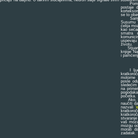
Pomenut
postaje 
korteksom
se to oba
Samo ne
Susumu To
ćelija mo
kao sećan
smatra 
komunici
uspevaju 
životu.
Stjuart H
knjige 'N
i pamćenj
I ljudsk
kratkoroč
motorne
posle odu
sledećim 
na primer
pogodaka)
početka.
Ako, međ
naučiti d
nazvali
'
kratkoroč
kratkoroč
stvaranje
vaš moza
mozgu od
morati d
zadatak.