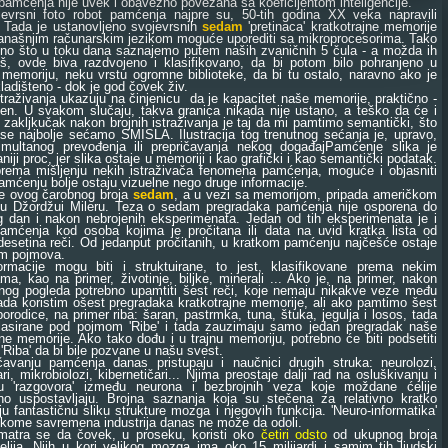
pamćenja nije uvek i obavezno povezana sa koeficijentom inteligencije.
ni foto robot pamćenja najpre su, 50-tih godina XX veka napravili
. Tada je ustanovljeno svojevrsnih
sedam
'pretinaca' kratkotrajne memorije
današnjim računarskim jezikom moguće uporediti sa mikroprocesorima. Tako
no što u toku dana saznajemo putem naših zvaničnih 5 čula - a možda ih
š, ovde biva razdvojeno i klasifikovano, da bi potom bilo pohranjeno u
 memoriju, neku vrstu ogromne biblioteke, da bi tu ostalo, naravno ako je
ladišteno - dok je god čovek živ.
živanja ukazuju na činjenicu da je kapacitet naše memorije, praktično -
en. U svakom slučaju, takva granica nikada nije ustano, a teško da će i
gi zakljkučak nakon brojnih istraživanja je taj da mi pamtimo semantički, što
se najbolje sećamo SMISLA. Ilustracija tog trenutnog sećanja je, upravo,
imultanog prevođenja ili prepričavanja nekog događajPamćenje slika je
iji proc, jer slika ostaje u memoriji i kao grafički i kao semantički podatak.
rema mišljenju nekih istraživača fenomena pamćenja, moguće i objasniti
amćenju bolje ostaju vizuelne nego druge informacije.
ovog čarobnog broja
sedam
, a u vezi sa memorijom, pripada američkom
aču Džordžui Mileru. Teza o sedam pregradaka pamćenja nije osporena do
 dan i nakon nebrojenih eksperimenata. Jedan od tih eksperimenata je i
amćenja kod osoba kojima je pročitana ili data na uvid kratka lista od
desetina reči. Od jedanput pročitanih, u kratkom pamćenju najčešće ostaje
m pojmova.
ije mogu biti i struktuirane, to jest, klasifikovane prema nekim
ama, kao na primer, životinje, biljke, minerali ... Ako je, na primer, nakon
nog pogleda potrebno upamtiti šest reči, koje nemaju nikakve veze među
da koristim ošest pregradaka kratkotrajne memorije, ali ako pamtimo šest
 porodice, na primer riba: šaran, pastrmka, tuna, štuka, jegulja i losos, tada
lasirane pod pojmom 'Ribe' i tada zauzimaju samo jedan pregradak naše
jne memorije. Ako tako dođu i u trajnu memoriju, potrebno će biti podsetiti
'Riba' da bi bile pozvane u našu svest.
ju pamćenja danas pristupaju i naučnici drugih struka: neurolozi,
ri, mikrobiolozi, kibernetičari... Njima preostaje dalji rad na osluškivanju i
u 'razgovora' između neurona i bezbrojnih veza koje moždane ćelije
o uspostavljaju. Brojna saznanja koja su stečena za relativno kratko
u fantastičnu sliku strukture mozga i njegovih funkcija. 'Neuro-informatika'
 kome savremena industrija danas ne može da odoli.
se da čovek, u proseku, koristi oko
četiri odsto
od ukupnog broja
elija. Njih u kori velikog mozga ima oko 15 milijardi i samim tih ljudski