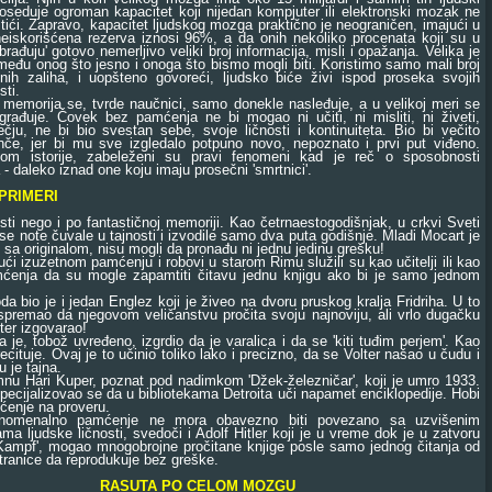
seduje ogroman kapacitet koji nijedan kompjuter ili elektronski mozak ne
ići. Zapravo, kapacitet ljudskog mozga praktično je neograničen, imajući u
eiskorišćena rezerva iznosi 96%, a da onih nekoliko procenata koji su u
obrađuju' gotovo nemerljivo veliki broj informacija, misli i opažanja. Velika je
zmeđu onog što jesno i onoga što bismo mogli biti. Koristimo samo mali broj
ih zaliha, i uopšteno govoreći, ljudsko biće živi ispod proseka svojih
ti.
morija se, tvrde naučnici, samo donekle nasleđuje, a u velikoj meri se
zgrađuje. Čovek bez pamćenja ne bi mogao ni učiti, ni misliti, ni živeti,
čju, ne bi bio svestan sebe, svoje ličnosti i kontinuiteta. Bio bi večito
če, jer bi mu sve izgledalo potpuno novo, nepoznato i prvi put viđeno.
kom istorije, zabeleženi su pravi fenomeni kad je reč o sposobnosti
- daleko iznad one koju imaju prosečni 'smrtnici'.
PRIMERI
nego i po fantastičnoj memoriji. Kao četrnaestogodišnjak, u crkvi Sveti
e note čuvale u tajnosti i izvodile samo dva puta godišnje. Mladi Mocart je
a originalom, nisu mogli da pronađu ni jednu jedinu grešku!
 izuzetnom pamćenju i robovi u starom Rimu služili su kao učitelji ili kao
mćenja da su mogle zapamtiti čitavu jednu knjigu ako bi je samo jednom
 bio je i jedan Englez koji je živeo na dvoru pruskog kralja Fridriha. U to
spremao da njegovom veličanstvu pročita svoju najnoviju, ali vrlo dugačku
ter izgovarao!
e, tobož uvređeno, izgrdio da je varalica i da se 'kiti tuđim perjem'. Kao
tuje. Ovaj je to učinio toliko lako i precizno, da se Volter našao u čudu i
 je tajna.
u Hari Kuper, poznat pod nadimkom 'Džek-železničar', koji je umro 1933.
pecijalizovao se da u bibliotekama Detroita uči napamet enciklopedije. Hobi
ćenje na proveru.
nalno pamćenje ne mora obavezno biti povezano sa uzvišenim
ama ljudske ličnosti, svedoči i Adolf Hitler koji je u vreme dok je u zatvoru
Kampf', mogao mnogobrojne pročitane knjige posle samo jednog čitanja od
tranice da reprodukuje bez greške.
RASUTA PO CELOM MOZGU