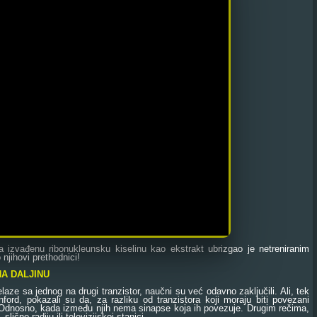
a izvađenu ribonukleunsku kiselinu kao ekstrakt ubrizgao je netreniranim
njihovi prethodnici!
NA DALJINU
e sa jednog na drugi tranzistor, naučni su već odavno zaključili. Ali, tek
ord, pokazali su da, za razliku od tranzistora koji moraju biti povezani
! Odnosno, kada između njih nema sinapse koja ih povezuje. Drugim rečima,
lično radiju ili televizijskoj stanici.