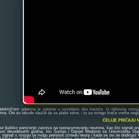
 električnim udarima je naterao u osvetljeni deo kaveza. Iz njihovog mozg
ma. Oni su takođe naučili da se plaše tame, i to za mnogo kraće vreme nego 
ĆELIJE PRIČAJU 
ljudsko pamćenje zasniva na sporazumevanju neurona, kao što signali prelaz
nom devedesetih godina, Irin Šuman i Danijel Medison sa Univerziteta Stanf
, signali u mozgu se mogu prenositi između neura i kada se ovi ne dodiruju
 'pričaju' na daljinu. U takvim slučajevima, neuron šalje signale svim susednim, s