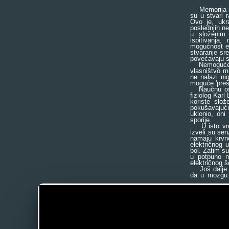
Memorija nij
su u stvari 
Ovo je, ukr
poslednjih ne
u složenim 
ispitivanja
mogućnost ef
stvaranje sre
povećavaju s
Nemoguće je 
vlasništvo m
ne nalazi ni
moguće 'presa
Naučnu osno
fiziolog Karl
koriste slož
pokušavajući
uklonio, oni
sporije.
U isto vrem
izveli su se
namaju krvne
električnog 
bol. Zatim s
u potpuno n
električnog š
Još dalje je
da u mozgu 