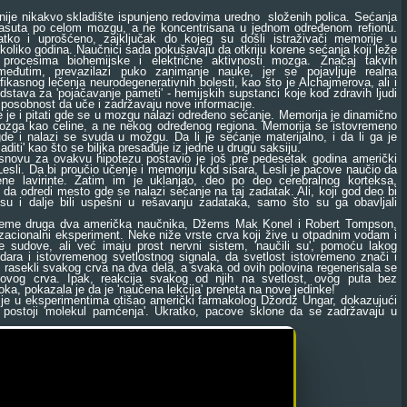
e nikakvo skladište ispunjeno redovima uredno složenih polica. Sećanja
rasuta po celom mozgu, a ne koncentrisana u jednom određenom refionu.
atko i uprošćeno, zajključak do kojeg su došli istraživači memorije u
koliko godina. Naučnici sada pokušavaju da otkriju korene sećanja koji leže
procesima biohemijske i električne aktivnosti mozga. Značaj takvih
, međutim, prevazilazi puko zanimanje nauke, jer se pojavljuje realna
ikasnog lečenja neurodegenerativnih bolesti, kao što je Alchajmerova, ali i
dstava za 'pojačavanje pameti' - hemijskih supstanci koje kod zdravih ljudi
posobnost da uče i zadržavaju nove informacije.
i pitati gde se u mozgu nalazi određeno sećanje. Memorija je dinamično
ozga kao celine, a ne nekog određenog regiona. Memorija se istovremeno
gde i nalazi se svuda u mozgu. Da li je sećanje materijalno, i da li ga je
diti' kao što se biljka presađuje iz jedne u drugu saksiju.
vu za ovakvu hipotezu postavio je još pre pedesetak godina američki
 Lesli. Da bi proučio učenje i memoriju kod sisara, Lesli je pacove naučio da
ene lavirinte. Zatim im je uklanjao, deo po deo cerebralnog korteksa,
 da odredi mesto gde se nalazi sećanje na taj zadatak. Ali, koji god deo bi
 su i dalje bili uspešni u rešavanju zadataka, samo što su ga obavljali
e druga dva američka naučnika, Džems Mak Konel i Robert Tompson,
nzacionalni eksperiment. Neke niže vrste crva koji žive u otpadnim vodam i
 sudove, ali već imaju prost nervni sistem, 'naučili su', pomoću lakog
udara i istovremenog svetlostnog signala, da svetlost istovremeno znači i
u rasekli svakog crva na dva dela, a svaka od ovih polovina regenerisala se
ovog crva. Ipak, reakcija svakog od njih na svetlost, ovog puta bez
oka, pokazala je da je 'naučena lekcija' preneta na nove jedinke!
 u eksperimentima otišao američki farmakolog Džordž Ungar, dokazujući
postoji 'molekul pamćenja'. Ukratko, pacove sklone da se zadržavaju u