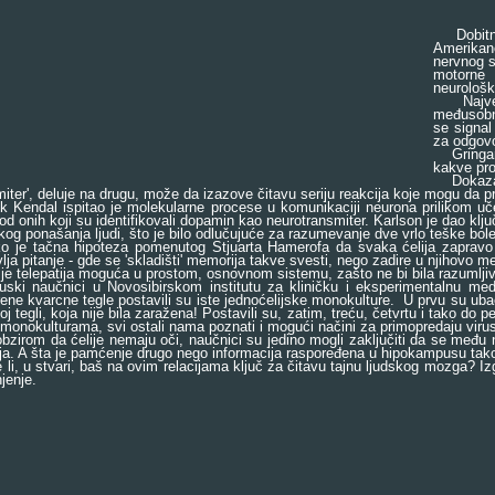
Dobitnic
Amerikanc
nervnog s
motorne 
neurološki
Najveći 
međusobn
se signal 
za odgovo
Gringard 
kakve pro
Dokazao j
miter', deluje na drugu, može da izazove čitavu seriju reakcija koje mogu da pr
endal ispitao je molekularne procese u komunikaciji neurona prilikom učenj
od onih koji su identifikovali dopamin kao neurotransmiter. Karlson je dao klj
kog ponašanja ljudi, što je bilo odlučujuće za razumevanje dve vrlo teške boles
e tačna hipoteza pomenutog Stjuarta Hamerofa da svaka ćelija zapravo 
lja pitanje - gde se 'skladišti' memorija takve svesti, nego zadire u njihovo 
je telepatija moguća u prostom, osnovnom sistemu, zašto ne bi bila razumljiva 
 naučnici u Novosibirskom institutu za kliničku i eksperimentalnu medic
ene kvarcne tegle postavili su iste jednoćelijske monokulture. U prvu su ubacil
oj tegli, koja nije bila zaražena! Postavili su, zatim, treću, četvrtu i tako do 
onokulturama, svi ostali nama poznati i mogući načini za primopredaju virusa 
rom da ćelije nemaju oči, naučnici su jedino mogli zaključiti da se među n
ja. A šta je pamćenje drugo nego informacija raspoređena u hipokampusu tako 
i, u stvari, baš na ovim relacijama ključ za čitavu tajnu ljudskog mozga? 
jenje.