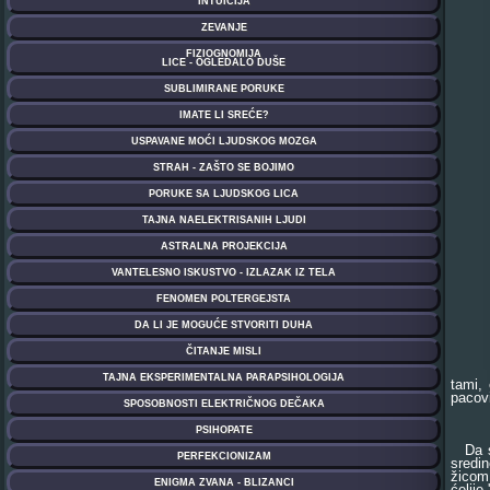
tami,
pacovi
Da se 
sredi
žicom
ćelije