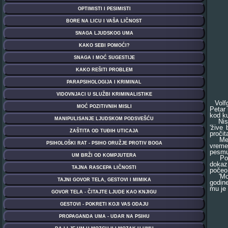
Volfg
Petar 
kod ku
Nisu s
'žive
pročit
Među o
vreme
pesmu,
Posle 
dokaz 
počeo 
'Moza
godine
mu je 