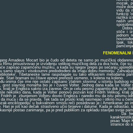
mozak, po
može dost
vidu da n
funkciji '
razlika i
naših umn
sposobnos
Dobra me
stiče i i
jednom re
novorođen
Ipak, to
pamćenja 
FENOMENALNI 
ang Amadeus Mocart bio je čudo od deteta ne samo po muzičkoj obdarenosti 
u Rimu prisustvovao je izvođenju velikog muzičkog dela za dva hora, čije su s
će zapisao zapamćenu muziku, a kada su njegov prepis po sećanju uporedili s
amo slavni i visokoumni predodređeni da imaju dobru memoriju. Zahvaljujući
 biblioteke'. Tibetaneske lame raspolagale su tako efikasnim metodama pa
ale. Stari bramani su čitave epove prenosili usmeno, s kolena na koleno.
nima čije ime nije ostalo zapisano 'zlatnim slovima' u istoriju ljudskog roda
, gost slavnog monarha bio je i čuveni Volter. Jednog dana kada se Volter 
 kralj je Engleza sakrio iza zavese. On je celu pesmu zapamtio dok ju je Vol
nekoliko dana, kada je Volter ponovo pozvan kod Fridrih Velikog, kralj ga j
Fridrih je zbunjenom Volteru doveo Engleza i naredio mu da istu pesmu odreci
da muca i da se pravda. Tek tada se pruski kralj nasmejao i otkrio mu u čemu
k-enciklopediju' u bukvalnom smislu reči posedovao je i Amerikanac po imn
. Hari je još kao dečak strastveno učio brojeve i datume. Kada je odrastao, s
kasnije postao zanimanje, pa je pred publikom za opkladu stavljao svoje pam
Da fenome
karakteristik
pisao 'Majn 
stranice do s