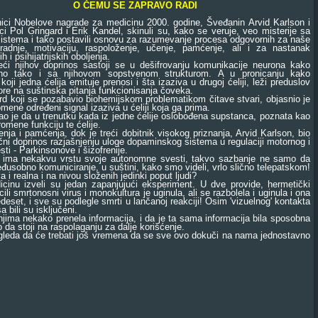
O ČEMU SE ZAPRAVO RADI
i Nobelove nagrade za medicinu 2000. godine, Šveđanin Arvid Karlson i
i Pol Gringard i Erik Kandel, skinuli su, kako se veruje, veo misterije sa
istema i tako postavili osnovu za razumevanje procesa odgovornih za naše
radnje, motivaciju, raspoloženje, učenje, pamćenje, ali i za nastanak
h i psihijatrijskih oboljenja.
njihov doprinos sastoji se u dešifrovanju komunikacije neurona kako
o tako i sa njihovom sopstvenom strukturom. A u pronicanju kako
koji jedna ćelija emituje prenosi i šta izaziva u drugoj ćeliji, leži preduslov
re na suštinska pitanja funkcionisanja čoveka.
koji se pozabavio biohemijskom problematikom čitave stvari, objasnio je
mene određeni signal izaziva u ćeliji koja ga prima.
e da u trenutku kada iz jedne ćelije oslobođena supstanca, poznata kao
omene funkciju te ćelije.
a i pamćenja, dok je treći dobitnik visokog priznanja, Arvid Karlson, bio
učni doprinos razjašnjenju uloge dopaminskog sistema u regulaciji motornog i
ti - Parkinsonove i šizofrenije.
ima nekakvu vrstu svoje autonomne svesti, takvo sazbanje ne samo da
međusobno komuniciranje, u suštini, kako smo videli, vrlo slično telepatskom!
i realna i na nivou složenih jedinki poput ljudi?
inu izveli su jedan zapanjujući eksperiment. U dve provide, hermetički
i smrtonosni virus i monokultura je uginula, ali se razbolela i uginula i ona
pedeset, i sve su podlegle smrti u lančanoj reakciji! Osim 'vizuelnog' kontakta
bili su isključeni.
jima nekako prenela informacija, i da je ta sama informacija bila sposobna
da stoji na raspolaganju za dalje korišćenje.
Izgleda da će trebati još vremena da se sve ovo dokuči na nama jednostavno