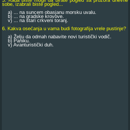
5. Kada biste mogli da birate pogled sa prozora dnevne
sobe, izabrali biste pogled...
a) ... na suncem obasjanu morsku uvalu.
b) ... na gradske krovove.
v) ... na stari crkveni toranj.
6. Kakva osećanja u vama budi fotografija vrele pustinje?
a) Želju da odmah nabavite novi turistički vodič.
b) Paniku.
v) Avanturistički duh.