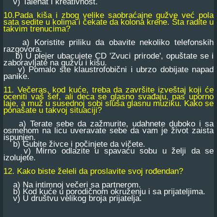
v) Talenat i kreativnost.
10.Pada kiša i zbog velike saobraćajne gužve već pola
sata sedite u kolima i čekate da kolona krene. Šta radite u
takvim trenucima?
a) Koristite priliku da obavite nekoliko telefonskih
razgovora.
b) U plejer ubacujete CD 'Zvuci prirode', opuštate se i
zaboravljate na gužvu i kišu.
v) Pomalo ste klaustrofobični i ubrzo dobijate napad
panike.
11. Večeras, kod kuće, treba da završite izveštaj koji će
oceniti vaš šef, ali deca se glasno svađaju, pas uporno
laje, a muž u susednoj sobi sluša glasnu muziku. Kako se
ponašate u takvoj situaciji?
a) Terate sebe da zažmurite, udahnete duboko i sa
osmehom na licu uveravate sebe da vam je život zaista
ispunjen.
b) Gubite živce i počinjete da vičete.
v) Mirno odlazite u spavaću sobu u želji da se
izolujete.
12. Kako biste želeli da proslavite svoj rođendan?
a) Na intimnoj večeri sa partnerom.
b) Kod kuće u porodičnom okruženju i sa prijateljima.
v) U društvu velikog broja prijatelja.