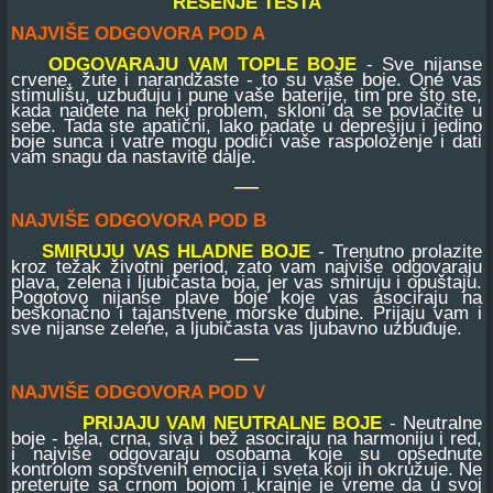
REŠENJE TESTA
NAJVIŠE ODGOVORA POD A
ODGOVARAJU VAM TOPLE BOJE
- Sve nijanse
crvene, žute i narandžaste - to su vaše boje. One vas
stimulišu, uzbuđuju i pune vaše baterije, tim pre što ste,
kada naiđete na neki problem, skloni da se povlačite u
sebe. Tada ste apatični, lako padate u depresiju i jedino
boje sunca i vatre mogu podići vaše raspoloženje i dati
vam snagu da nastavite dalje.
NAJVIŠE ODGOVORA POD B
SMIRUJU VAS HLADNE BOJE
- Trenutno prolazite
kroz težak životni period, zato vam najviše odgovaraju
plava, zelena i ljubičasta boja, jer vas smiruju i opuštaju.
Pogotovo nijanse plave boje koje vas asociraju na
beskonačno i tajanstvene morske dubine. Prijaju vam i
sve nijanse zelene, a ljubičasta vas ljubavno uzbuđuje.
NAJVIŠE ODGOVORA POD V
PRIJAJU VAM NEUTRALNE BOJE
- Neutralne
boje - bela, crna, siva i bež asociraju na harmoniju i red,
i najviše odgovaraju osobama koje su opsednute
kontrolom sopstvenih emocija i sveta koji ih okružuje. Ne
preterujte sa crnom bojom i krajnje je vreme da u svoj