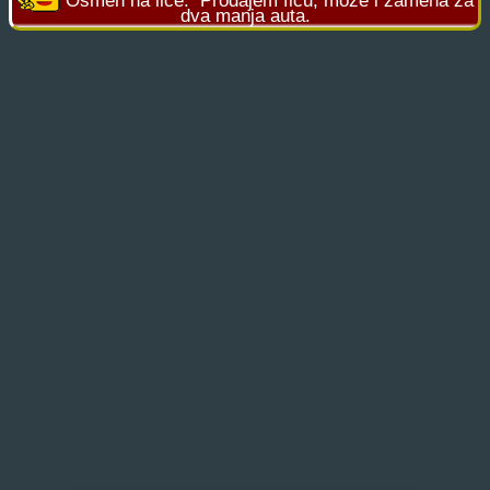
Osmeh na lice:
Prodajem fiću, može i zamena za
dva manja auta.