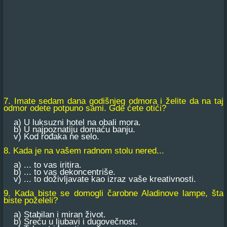
7. Imate sedam dana godišnjeg odmora i želite da na taj
odmor odete potpuno sami. Gde ćete otići?
a) U luksuzni hotel na obali mora.
b) U najpoznatiju domaću banju.
v) Kod rođaka ne selo.
8. Kada je na vašem radnom stolu nered...
a) ... to vas iritira.
b) ... to vas dekoncentriše.
v) ... to doživljavate kao izraz vaše kreativnosti.
9. Kada biste se domogli čarobne Aladinove lampe, šta
biste poželeli?
a) Stabilan i miran život.
b) Sreću u ljubavi i dugovečnost.