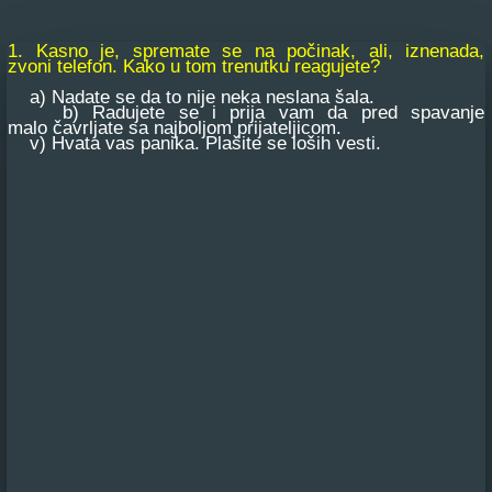
1. Kasno je, spremate se na počinak, ali, iznenada,
zvoni telefon. Kako u tom trenutku reagujete?
a) Nadate se da to nije neka neslana šala.
b) Radujete se i prija vam da pred spavanje
malo čavrljate sa najboljom prijateljicom.
v) Hvata vas panika. Plašite se loših vesti.