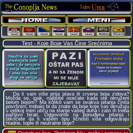
Test - Koje Boje Vas Čine Srećnima
Da li vam više prija plava ili crvena boja zidova?
Možda se, ipak, najbolje osećate kada ste okruženi
belom bojom? Ma koliko vam se ovakva pitanja činila
površnim, trebalo bi da znate da boje koje vas okružuju
u velikoj meri utiču na stanje vašeg duha i zato ih treba
pažljivo birati. Odgovorite na ponuđena pitanja i
otkrićete da li vašem tipu ličnosti više odgovaraju
hladne, tople ili neutralne boje?