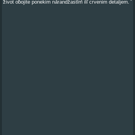
život obojite ponekim narandžastim ili crvenim detaljem.