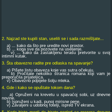
2. Najzad ste kupili stan, uselili se i sada razmišljate...
a) ... kako da što pre uredite novi prostor.
b) ... koga sve da pozovete na useljenje.
v) ... kako da zastakljenu terasu pretvorite u svoj
intimni kutak.
3. Šta obavezno radite pre odlaska na spavanje?
a) Pišete listu obaveza koje vas sutra očekuju.
b) Pročitate nekoliko stranica romana koji vam je
preporučila prijateljica.
v) Obavezno popijete šolju mleka.
4. Gde i kako se opuštate tokom dana?
a) Opruženi na krevetu u spavaćoj sobi, uz dnevne
novine.
b) Ispruženi u kadi, punoj mirisne pene.
v) Zavaljeni u udobnoj fotelji, ispred TV ekrana.