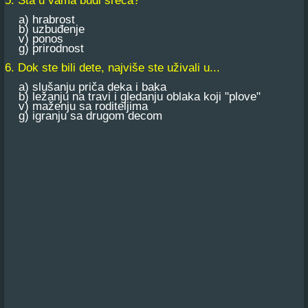
5. Šta u vama budi sreća?
a) hrabrost
b) uzbuđenje
v) ponos
g) prirodnost
6. Dok ste bili dete, najviše ste uživali u...
a) slušanju priča deka i baka
b) ležanju na travi i gledanju oblaka koji "plove"
v) maženju sa roditeljima
g) igranju sa drugom decom