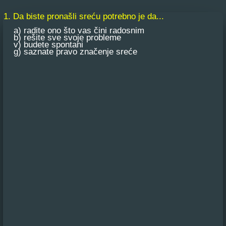
1. Da biste pronašli sreću potrebno je da...
a) radite ono što vas čini radosnim
b) rešite sve svoje probleme
v) budete spontani
g) saznate pravo značenje sreće