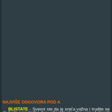
NAJVIŠE ODGOVORA POD A
BLISTATE
- Svesni ste da je sreća važna i trudite se