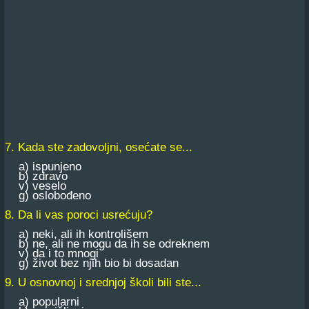
7. Kada ste zadovoljni, osećate se...
a) ispunjeno
b) zdravo
v) veselo
g) oslobođeno
8. Da li vas poroci usrećuju?
a) neki, ali ih kontrolišem
b) ne, ali ne mogu da ih se odreknem
v) da i to mnogi
g) život bez njih bio bi dosadan
9. U osnovnoj i srednjoj školi bili ste...
a) popularni