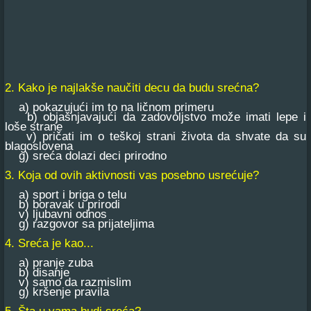
2. Kako je najlakše naučiti decu da budu srećna?
a) pokazujući im to na ličnom primeru
b) objašnjavajući da zadovoljstvo može imati lepe i
loše strane
v) pričati im o teškoj strani života da shvate da su
blagoslovena
g) sreća dolazi deci prirodno
3. Koja od ovih aktivnosti vas posebno usrećuje?
a) sport i briga o telu
b) boravak u prirodi
v) ljubavni odnos
g) razgovor sa prijateljima
4. Sreća je kao...
a) pranje zuba
b) disanje
v) samo da razmislim
g) kršenje pravila