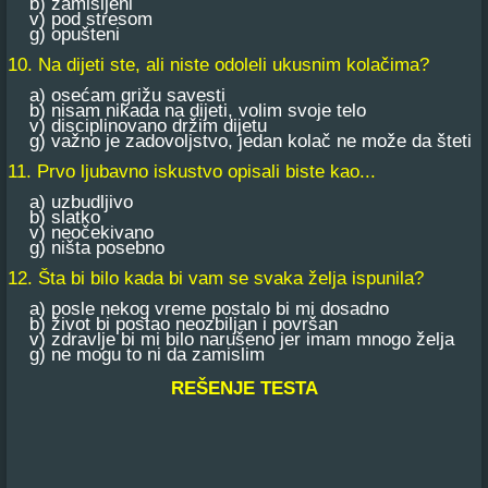
b) zamišljeni
v) pod stresom
g) opušteni
10. Na dijeti ste, ali niste odoleli ukusnim kolačima?
a) оsećam grižu savesti
b) nisam nikada na dijeti, volim svoje telo
v) disciplinovano držim dijetu
g) važno je zadovoljstvo, jedan kolač ne može da šteti
11. Prvo ljubavno iskustvo opisali biste kao...
a) uzbudljivo
b) slatko
v) neočekivano
g) ništa posebno
12. Šta bi bilo kada bi vam se svaka želja ispunila?
a) posle nekog vreme postalo bi mi dosadno
b) život bi postao neozbiljan i površan
v) zdravlje bi mi bilo narušeno jer imam mnogo želja
g) ne mogu to ni da zamislim
REŠENJE TESTA