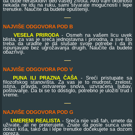
da bude neraskidivi deo vašeg života. Ako vam okolnosti
nekada ne idu na ruku, sami stvarate mogućnosti i lepe
trenutke. Naučite da budete opušteniji.
NAJVIŠE ODGOVORA POD B
VESELA PRIRODA
- Osmeh na vašem licu uvek
blista, za vas je sreća jednostavna i prirodna, a sve što
treba da uradite je da slušate svoje potrebe i da ih
ispunjavate bez ugrožavanja drugih. Naučite da budete
obazriviji.
NAJVIŠE ODGOVORA POD V
PUNA ILI PRAZNA ČAŠA
- Sreći pristupate sa
filozofskog stanovišta. Za vas je to mudrost, zrelost,
istina, pravda, ostvarenje snova, uzvraćena ljubav,
poštovanje. Da bi se to dostiglo, potrebno je uložiti trud i
vreme.
NAJVIŠE ODGOVORA POD G
UMERENI REALISTA
- Sreća nije vaš fah, umete da
uživate, ali ne preterujete. Znate da posle sunca uvek
dolazi kiša, tako da i lepe trenutke dočekujete sa dozom
opreza.