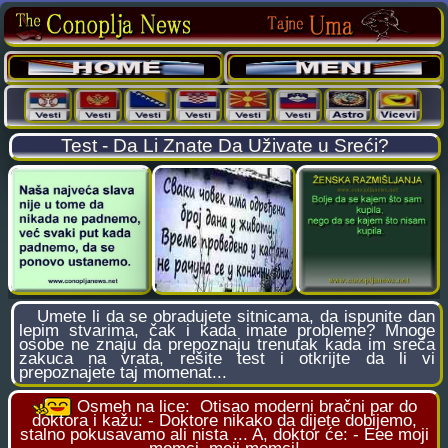
Test - Da Li Znate Da Uživate u Sreći?
Umete li da se obradujete sitnicama, da ispunite dan
lepim stvarima, čak i kada imate probleme? Mnoge
osobe ne znaju da prepoznaju trenutak kada im sreća
zakuca na vrata, rešite test i otkrijte da li vi
prepoznajete taj momenat...
Osmeh na lice:
Otisao moderni bračni par do
doktora i kažu: - Doktore nikako da dijete dobijemo,
stalno pokusavamo ali nista ... A, doktor će: - Eee moji