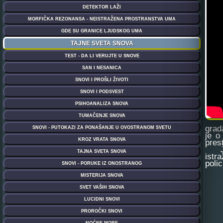
grad
je o
pres
Jeda
istr
poli