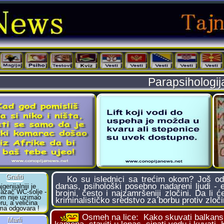
Parapsihologija
Ko su islednici sa trećim okom? Još od
danas, psihološki posebno nadareni ljudi - 
brojni, često i najzamršeniji zločini. Da li
kriminalističko sredstvo za borbu protiv zloč
Osmeh na lice:
Kako skuvati balkans