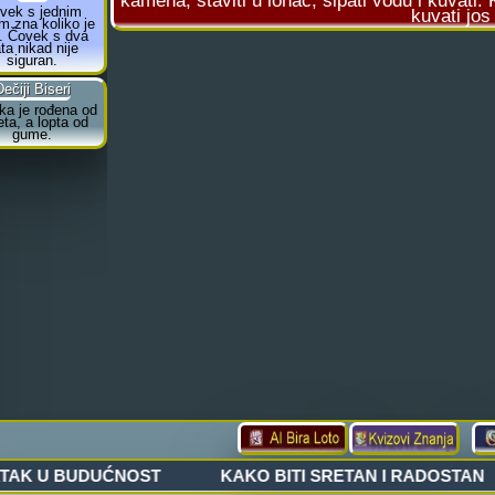
kamena, staviti u lonac, sipati vodu i kuvati
kuvati jos