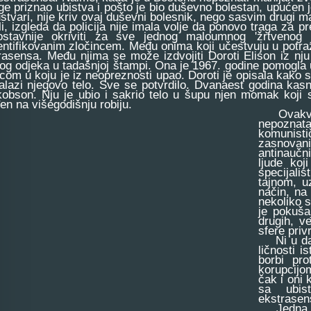
age priznao ubistva i pošto je bio duševno bolestan, upućen j
ustvari, nije kriv ovaj duševni bolesnik, nego sasvim drugi m
 izgleda da policija nije imala volje da ponovo traga za p
ostavnije okriviti za sve jednog maloumnog 'žrtvenog
entifikovanim zločincem. Među onima koji učestvuju u potraz
rasensa. Među njima se može izdvojiti Doroti Elison iz nju 
kog odjeka u tadašnjoj štampi. Ona je 1967. godine pomogla u
icom u koju je iz neopreznosti upao. Doroti je opisala kako 
alazi njegovo telo. Sve se potvrdilo. Dvanaest godina kas
obson. Nju je ubio i sakrio telo u šupu njen momak koji s
en na višegodišnju robiju.
Ovakvih n
nepoznat
komunisti
zasnovani
antinaučni
ljude koj
specijali
tajnom, u
način, na
nekoliko s
je pokuša
drugih, v
sfere priv
Ni u dana
ličnosti i
borbi pr
korupcijo
čak i oni 
sa ubist
ekstrasens
Jedna vid