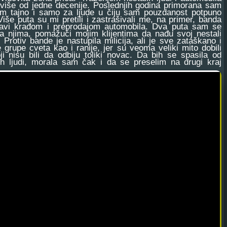
više od jedne decenije. Poslednjih godina primorana sam
im tajno i samo za ljude u čiju sam pouzdanost potpuno
iše puta su mi pretili i zastrašivali me, na primer, banda
avi krađom i preprodajom automobila. Dva puta sam se
sa njima, pomažući mojim klijentima da nađu svoj nestali
 Protiv bande je nastupila milicija, ali je sve zataškano i
 grupe cveta kao i ranije, jer su veoma veliki mito dobili
oji nisu bili da odbiju toliki novac. Da bih se spasila od
vih ljudi, morala sam čak i da se preselim na drugi kraj