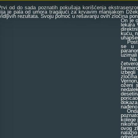
 od do sada poznatih pokušaja korišćenja ekstrasenzorni
cija je pala od umora tragajući za krvavim manijakom Džek
vidljivih rezultata. Svoju pomoć u rešavanju ovih zločina ponu
On je o
lekara 
direktn
kuću, n
uhapšen
Postoj
se u u
paranor
uzimali
Na jed
četver
farmer
izbegli
zločina
Vernon,
oženi 
nedale
deseti
poricao
dokaza 
nađeno,
Onda s
poznat
kolege 
nikome
ovog z
nalazi
odreše