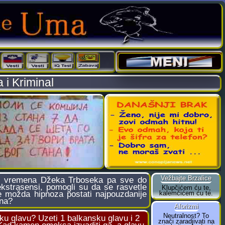
 i Kriminal
 vremena Džeka Trboseka pa sve do
ekstrasensi, pomogli su da se rasvetle
 će možda hipnoza postati najpouzdanije
ina?
ku glavu? Uzeti 1 balkansku glavu i 2