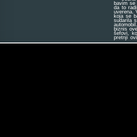
bavim se 
da to rad
uverena. V
koja se b
sudarila 
automobil.
biznis ove
šefovi, k
pretnji o