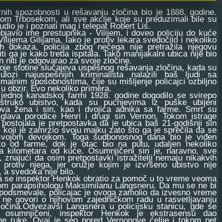
h spozobnosti u rešavanju zločina bio je 1888. godine.
om Trbosekom, ali sve akcije koje su preduzimali bile su
dio je i poznati mag i telepat Robert Lis.
bjavio ime prestupnika - Vilijem, i doveo policiju do kuće
Vilijema Gilijama. Iako je protiv lekara svedočilo i nekoliko
ih dokaza, policija zbog nečega nije pretražila njegovu
iti ga je kako treba ispitala. Tako manijakalni ubica nije bio
 niti je odgovarao za svoje zločine.
e stotine slučajeva uspešnog rešavanja zločina, kada su
lozi najuspešnijih kriminalista nalazili baš ljudi sa
malnim sposobnostima, čije su mišljenje policajci ozbiljno
 u obzir. Evo nekoliko primera.
noj kanadskoj farmi 1928. godine dogodilo se svirepo
ostruko ubistvo, kada su pucnjevima iz puške ubijeni
ova žena i sin, kao i dvojica adnika sa farme. Smrt su
 glava porodice Henri i drugi sin Vernon. Tokom istrage
 postojala je pretpostavka da je ubica baš 21-godišnji sin
 koji je zamrzio svoju majku zato što ga je sprečila da se
svojom devojkom. Toga sudbonosnog dana bio je viđen
ko od farme, dok je otac bio na putu, udaljen nekoliko
na kilometara od kuće. Osumnjičeni sin je, naravno, sve
, znajući da osim pretpostavki istražitelji nemaju nikakvih
protiv njega, jer oružje kojim je izvršeno ubistvo nije
 a svedoka nije bilo.
e inspektor Henkok obratio za pomoč u to vreme veoma
om parapsihologu Maksimilanu Langsneru. Da mu se ne bi
podsmevale, policajac je ovoga zamolio da izvesno vreme
 ne govori o njihovom zajedničkom radu u rasvetljavanju
ločina.Odvezavši Langsnera u policijsku stanicu, gde se
o osumnjičeni, inspektor Henkok je ekstrasensu dao
ne ruke. Ovaj je seo pored Vernonove ćelije i tokom pet