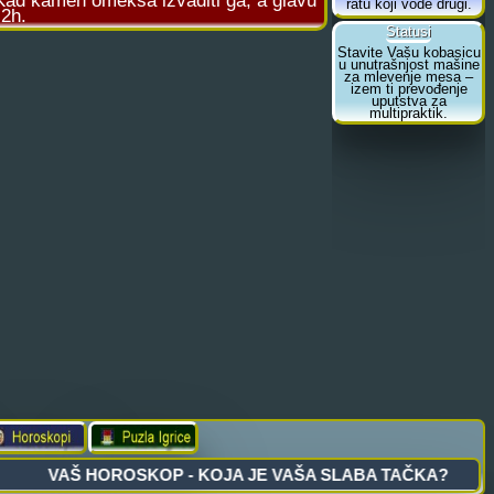
. Kad kamen omeksa izvaditi ga, a glavu
 2h.