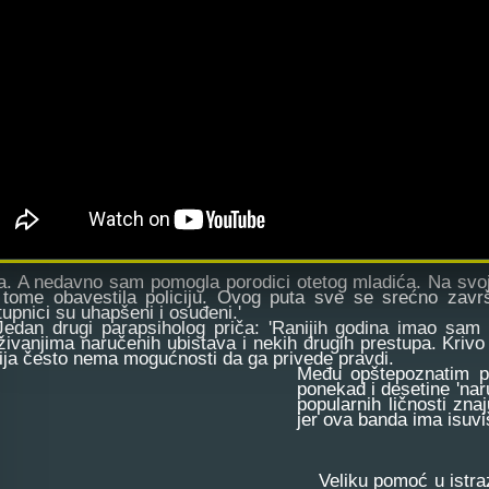
a. A nedavno sam pomogla porodici otetog mladića. Na svoj
 tome obavestila policiju. Ovog puta sve se srećno zavr
tupnici su uhapšeni i osuđeni.'
n drugi parapsiholog priča: 'Ranijih godina imao sam p
aživanjima naručenih ubistava i nekih drugih prestupa. Krivo 
cija često nema mogućnosti da ga privede pravdi.
Među opštepoznatim po
ponekad i desetine 'nar
popularnih ličnosti znaj
jer ova banda ima isuviš
Veliku pomoć u istrazi 