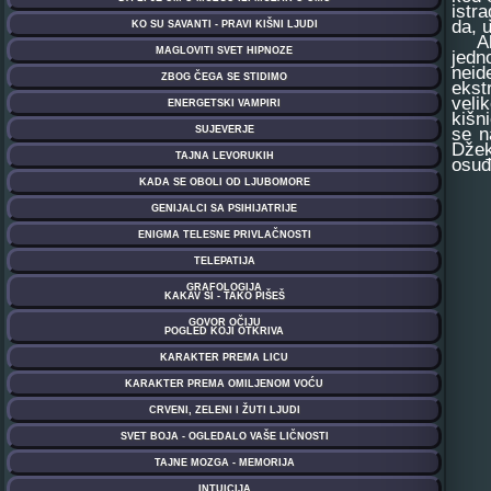
istr
da, 
Ali,
jedn
neid
ekst
veli
kišn
se n
Džek
osuđ