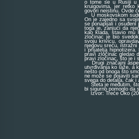
o tome se u Rusiji u 
kruigovima, jer retko
govori neistinu. Ovde ć
U moskovskom sudu, j
On je zajedno sa svoji
se ponapijali i osuđeni 
toga je, zanjući da nje
kao klada, stavio mu 
zločinac je bio sved
svoju krivicu, opravda
njegovu sreću, istražni
i prijatelja hipnotizer
pravi zločinac gledao 
pravi zločinac, što je i
Drugi značajni aspekt
utvrđivanja ko laže, a 
nešto od onoga što smo 
ne može se pojaviti s
svega do detalja, čak i
Šteta je međutim, što 
bi sigurno pomoglo da s
Izvor: Treće Oko (20