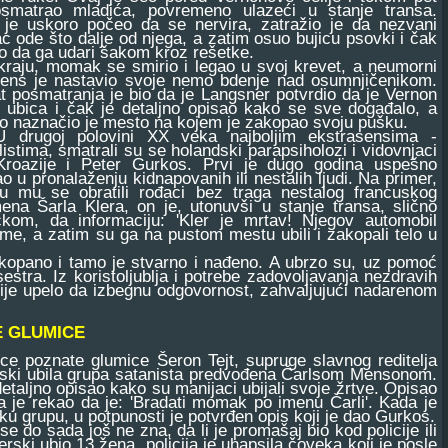
osmatrao mladića, povremeno ulazeći u stanje transa.
 je uskoro počeo da se nervira, zatražio je da nezvani
ac ode što dalje od njega, a zatim osuo bujicu psovki i čak
 da ga udari šakom kroz rešetke.
ju, momak se smirio i legao u svoj krevet, a neumorni
sens je nastavio svoje nemo bdenje nad osumnjičenikom.
t posmatranja je bio da je Langsner potvrdio da je Vernon
 ubica i čak je detaljno opisao kako se sve događalo, a
ko naznačio je mesto na kojem je zakopao svoju pušku.
goj polovini XX veka najboljim ekstrasensima -
listima, smatrali su se holandski parapsiholozi i vidovnjaci
Kroazije i Peter Gurkos. Prvi je dugo godina uspešno
 u pronalaženju kidnapovanih ili nestalih ljudi. Na primer,
u mu se obratili rođaci bez traga nestalog francuskog
ena Šarla Klera, on je, utonuvši u stanje transa, slično
ičkom, da informaciju: 'Kler je mrtav! Njegov automobil
eme, a zatim su ga na pustom mestu ubili i zakopali telo u
kopano i tamo je stvarno i nađeno. A ubrzo su, uz pomoć
sestra. Iz koristoljublja i potrebe zadovoljavanja nezdravih
m nije upelo da izbegnu odgovornost, zahvaljujući nadarenom
E GLUMICE
 poznate glumice Šeron Tejt, supruge slavnog reditelja
erski ubila grupa satanista predvođena Čarlsom Mensonom.
etaljno opisao kako su manijaci ubijali svoje žrtve. Opisao
ga je rekao da je: 'Bradati momak po imenu Čarli'. Kada je
ku grupu, u potpunosti je potvrđen opis koji je dao Gurkos.
 do sada još ne zna, da li je promašaj bio kod policije ili
ki ubio 13 žena, policija je uhapsila čoveka koji je posle