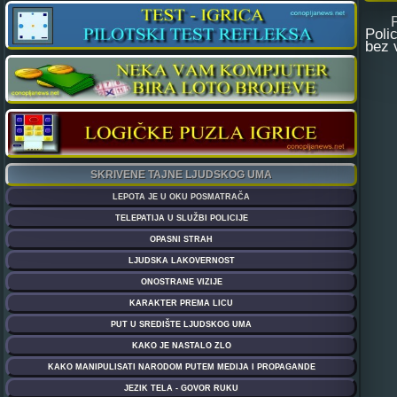
Prvi
Poli
bez 