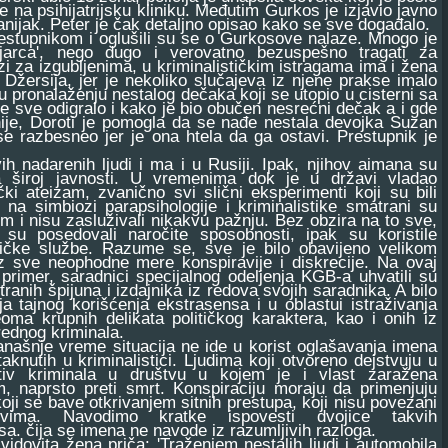
e na psihijatrijsku kliniku. Međutim Gurkos je izjavio javno
anijak. Peter je čak detaljno opisao kako se sve događalo.
restupnikom i oglušili su se o Gurkosove nalaze. Mnogo je
 jarca', nego dugo i verovatno bezuspešno tragati za
i za izgubljenima, u kriminalističkim istragama ima i žena
Džersija, jer je nekoliko slučajeva iz njene prakse imalo
 pronalaženju nestalog dečaka koji se utopio u cisterni sa
se sve odigralo i kako je bio obučen nesrećni dečak a i gde
nije, Doroti je pomogla da se nađe nestala devojka Suzan
e razbesneo jer je ona htela da ga ostavi. Prestupnik je
adarenih ljudi i ma i u Rusiji. Ipak, njihov aimana su
a široj javnosti. U vremenima dok je u državi vladao
čki ateizam, zvanično svi slični eksperimenti koji su bili
 na simbiozi parapsihologije i kriminalistike smatrani su
m i nisu zasluživali nikakvu pažnju. Bez obzira na to sve,
i su posedovali naročite sposobnosti, ipak su koristile
stičke službe. Razume se, sve je bilo obavijeno velikom
z sve neophodne mere konspiravije i diskrecije. Na ovaj
 primer, saradnici specijalnog odeljenja KGB-a uhvatili su
tranih špijuna i izdajnika iz redova svojih saradnika. A bilo
ja tajnog korišćenja ekstrasensa i u oblastui istraživanja
eoma krupnih delikata političkog karaktera, kao i onih iz
rednog kriminala.
šnje vreme situacija ne ide u korist oglašavanja imena
staknutih u kriminalistici. Ljudima koji otvoreno dejstvuju u
otiv kriminala u društvu u kojem je i vlast zaražena
m, naprsto preti smrt. Konspiraciju moraju da primenjuju
koji se bave otkrivanjem sitnih prestupa, koji nisu povezani
vima. Navodimo kratke ispovesti dvojice takvih
a. čija se imena ne navode iz razumljivih razloga.
ovita žena priča: 'Traženjem nestalih ljudi i automobila