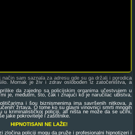
 način sam saznala za adresu gde su ga držali i porodica
šilo. Momak je živ i zdrav oslobođen iz zatočeništva, a
rilike da zajedno sa policijskim organima učestvujem u
mi je, međutim, što, čak i znajući ko je naručilac ubistva,
litičarima i šou biznismenima ima savršenih nitkova, a
učenih' žrtava. O tome ko su glavni vinovnici smrti mnogih
u u kriminalističkoj policiji, ali ništa ne može da se učini,
e jake pokrovitelje i zaštitnike.
HIPNOTISANI NE LAŽE!
zločina policiji mogu da pruže i profesionalni hipnotizeri i