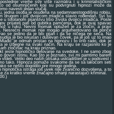
poslednje vreme sve više razmatra i u kriminalističkim
 ko od osumnjičenih koji su podvrgnuti hipnozi može da
emo navesti jedan slučaj.
edna osoba je osuđena na sedamnaestogodišnju robiju.
m drugom i još dvojicom mladića slavio rođendan. Svi su
je u totolanom pijanstvu lišio života dvojicu mladića. Posle
gov prijatelj pati od gubitka pamćenja, dok je ovaj spavao
nož u ruku. Nevini momak optužen je za zločin, a pravi
ok. Nesrećni momak nije mogao argumentovano da poriče
vao se jedino da je bio pijan i da se ničega ne seća. Na
 sudija je bio iskusan i duševan čovek, pa je još uz to imao
a. Mladić je odmah pristao na hipnozu i to vrlo rado, dok je
da je izbegne na svaki način. Na kraju se razjasnilo ko je
 sam zločinac na kraju priznao.
 jeste hipnotičko delovanje na svedoke. I ne samo zbog
ko govori istinu. Kao što je poznato, svi mi pamtimo barem
videli. Veliki deo naših utisaka uskladišten je u podsvest i
amo tako. Hipnoza pomaže svakome da se sa lakoćom seti
 ako se nešto dogodilo pre mnogo godina.
hipnotička istraga još uvek nije zvanično dozvoljena, a to
e za kratko vreme značajno smanji narastajući kriminal.
00.)