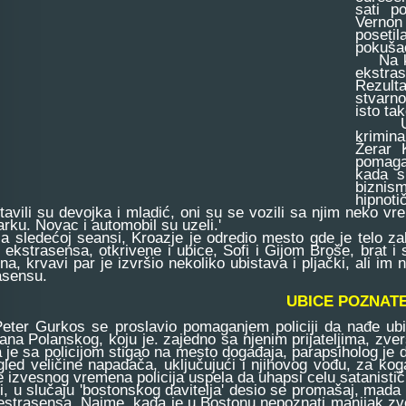
sati p
Vernon
posetil
pokušao
Na kra
ekstra
Rezulta
stvarno
isto ta
U dru
krimina
Žerar 
pomagao
kada s
biznism
hipnot
tavili su devojka i mladić, oni su se vozili sa njim neko vr
rku. Novac i automobil su uzeli.'
ledećoj seansi, Kroazje je odredio mesto gde je telo za
g ekstrasensa, otkrivene i ubice, Sofi i Gijom Broše, brat i 
na, krvavi par je izvršio nekoliko ubistava i pljački, ali i
asensu.
UBICE POZNAT
r Gurkos se proslavio pomaganjem policiji da nađe ubice
na Polanskog, koju je. zajedno sa njenim prijateljima, zv
 je sa policijom stigao na mesto događaja, parapsiholog je d
zgled veličine napadača, uključujući i njihovog vođu, za ko
e izvesnog vremena policija uspela da uhapsi celu satanistič
 u slučaju 'bostonskog davitelja' desio se promašaj, mada se
estrasensa. Naime, kada je u Bostonu nepoznati manijak zvers