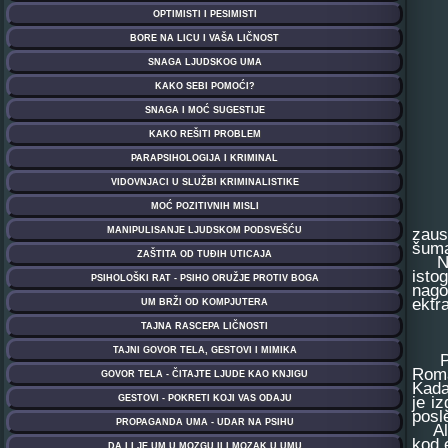
zaus
šuma
Na s
isto
nago
ektr
Pete
Roma
Kada
je i
posl
Ali,
kod 