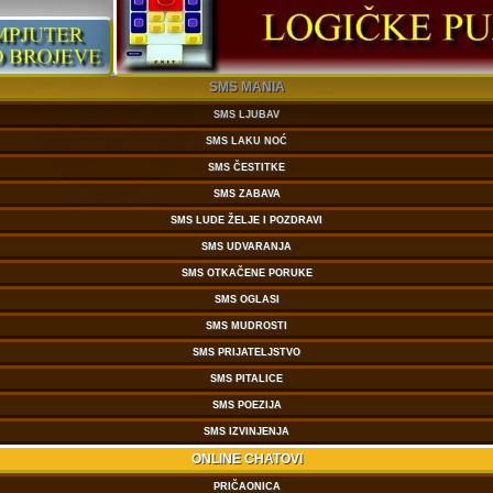
SMS MANIA
SMS LJUBAV
SMS LAKU NOĆ
SMS ČESTITKE
SMS ZABAVA
SMS LUDE ŽELJE I POZDRAVI
SMS UDVARANJA
SMS OTKAČENE PORUKE
SMS OGLASI
SMS MUDROSTI
SMS PRIJATELJSTVO
SMS PITALICE
SMS POEZIJA
SMS IZVINJENJA
ONLINE CHATOVI
PRIČAONICA