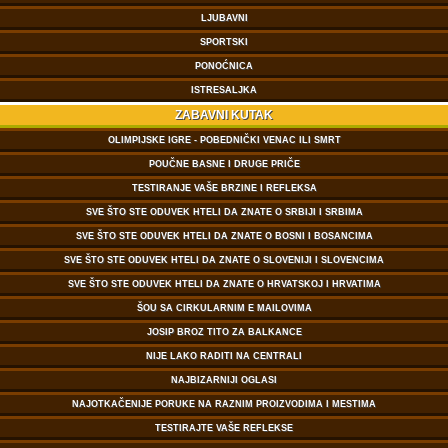
LJUBAVNI
SPORTSKI
PONOĆNICA
ISTRESALJKA
ZABAVNI KUTAK
OLIMPIJSKE IGRE - POBEDNIČKI VENAC ILI SMRT
POUČNE BASNE I DRUGE PRIČE
TESTIRANJE VAŠE BRZINE I REFLEKSA
SVE ŠTO STE ODUVEK HTELI DA ZNATE O SRBIJI I SRBIMA
SVE ŠTO STE ODUVEK HTELI DA ZNATE O BOSNI I BOSANCIMA
SVE ŠTO STE ODUVEK HTELI DA ZNATE O SLOVENIJI I SLOVENCIMA
SVE ŠTO STE ODUVEK HTELI DA ZNATE O HRVATSKOJ I HRVATIMA
ŠOU SA CIRKULARNIM E MAILOVIMA
JOSIP BROZ TITO ZA BALKANCE
NIJE LAKO RADITI NA CENTRALI
NAJBIZARNIJI OGLASI
NAJOTKAČENIJE PORUKE NA RAZNIM PROIZVODIMA I MESTIMA
TESTIRAJTE VAŠE REFLEKSE