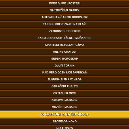
MEME SLIKE I POSTERI
NAJSMEŠNIJI NATPISI
AUTOMEHANIČARSKI HOROSKOP
KAKO IH PREPOZNATI NA PLAŽI
ZEMUNSKI HOROSKOP
KAKO UPROPASTITI ŽENE I MUŠKARCE
SPORTSKI REZULTATI UŽIVO
ONLINE CHATOVI
SRPSKI HOROSKOP
GLUPI TORNIK
KAD PERO OCENJUJE PAPRIKAŠ
SLOBINA PISMA IZ HAGA
OTKAČENI TURISTI
CRTANI FILMOVI
ZABAVNI MAGAZIN
MUZIČKI MAGAZIN
PROFESORI IZ NAŠIH ŠKOLA
PROFESOR KOKO
MIRA SISKO