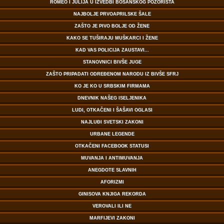
ROMEO I JULIJA U IZVEDBI BOSANSKOG POZORIŠTA
NAJBOLJE PRVOAPRILSKE ŠALE
ZAŠTO JE PIVO BOLJE OD ŽENE
KAKO SE TUŠIRAJU MUŠKARCI I ŽENE
KAD VAS POLICIJA ZAUSTAVI...
STANOVNICI BIVŠE JUGE
ZAŠTO PRIPADATI ODREĐENOM NARODU IZ BIVŠE SFRJ
KO JE KO U SRBSKIM FIRMAMA
DNEVNIK NAŠEG ISELJENIKA
LUDI, OTKAČENI I ŠAŠAVI OGLASI
NAJLUĐI SVETSKI ZAKONI
URBANE LEGENDE
OTKAČENI FACEBOOK STATUSI
MUVANJA I ANTIMUVANJA
ANEGDOTE SLAVNIH
AFORIZMI
GINISOVA KNJIGA REKORDA
VEROVALI ILI NE
MARFIJEVI ZAKONI