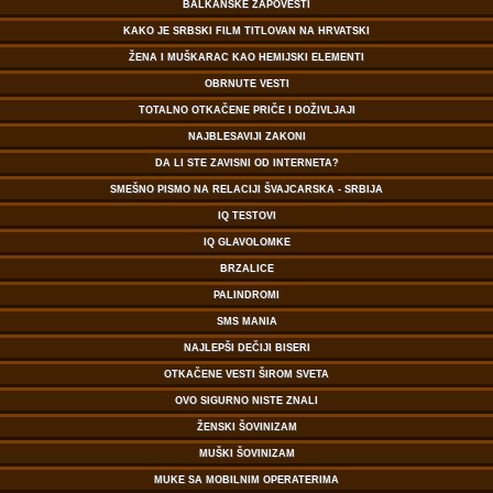
BALKANSKE ZAPOVESTI
KAKO JE SRBSKI FILM TITLOVAN NA HRVATSKI
ŽENA I MUŠKARAC KAO HEMIJSKI ELEMENTI
OBRNUTE VESTI
TOTALNO OTKAČENE PRIČE I DOŽIVLJAJI
NAJBLESAVIJI ZAKONI
DA LI STE ZAVISNI OD INTERNETA?
SMEŠNO PISMO NA RELACIJI ŠVAJCARSKA - SRBIJA
IQ TESTOVI
IQ GLAVOLOMKE
BRZALICE
PALINDROMI
SMS MANIA
NAJLEPŠI DEČIJI BISERI
OTKAČENE VESTI ŠIROM SVETA
OVO SIGURNO NISTE ZNALI
ŽENSKI ŠOVINIZAM
MUŠKI ŠOVINIZAM
MUKE SA MOBILNIM OPERATERIMA