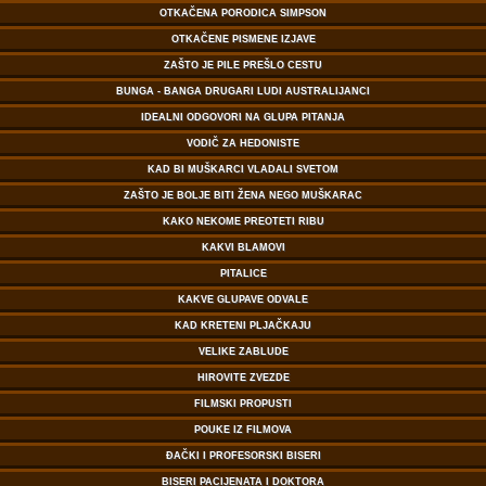
OTKAČENA PORODICA SIMPSON
OTKAČENE PISMENE IZJAVE
ZAŠTO JE PILE PREŠLO CESTU
BUNGA - BANGA DRUGARI LUDI AUSTRALIJANCI
IDEALNI ODGOVORI NA GLUPA PITANJA
VODIČ ZA HEDONISTE
KAD BI MUŠKARCI VLADALI SVETOM
ZAŠTO JE BOLJE BITI ŽENA NEGO MUŠKARAC
KAKO NEKOME PREOTETI RIBU
KAKVI BLAMOVI
PITALICE
KAKVE GLUPAVE ODVALE
KAD KRETENI PLJAČKAJU
VELIKE ZABLUDE
HIROVITE ZVEZDE
FILMSKI PROPUSTI
POUKE IZ FILMOVA
ĐAČKI I PROFESORSKI BISERI
BISERI PACIJENATA I DOKTORA