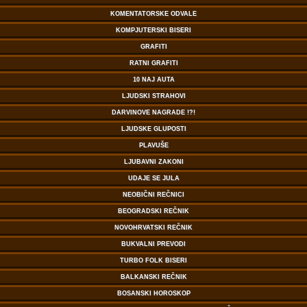
KOMENTATORSKE ODVALE
KOMPJUTERSKI BISERI
GRAFITI
RATNI GRAFITI
10 NAJ AUTA
LJUDSKI STRAHOVI
DARVINOVE NAGRADE !?!
LJUDSKE GLUPOSTI
PLAVUŠE
LJUBAVNI ZAKONI
UDAJE SE JULA
NEOBIČNI REČNICI
BEOGRADSKI REČNIK
NOVOHRVATSKI REČNIK
BUKVALNI PREVODI
TURBO FOLK BISERI
BALKANSKI REČNIK
BOSANSKI HOROSKOP