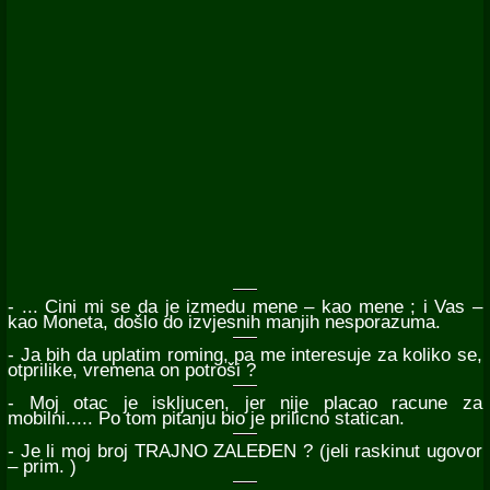
- ... Cini mi se da je izmedu mene – kao mene ; i Vas –
kao Moneta, došlo do izvjesnih manjih nesporazuma.
- Ja bih da uplatim roming, pa me interesuje za koliko se,
otprilike, vremena on potroši ?
- Moj otac je iskljucen, jer nije placao racune za
mobilni..... Po tom pitanju bio je prilicno statican.
- Je li moj broj TRAJNO ZALEÐEN ? (jeli raskinut ugovor
– prim. )