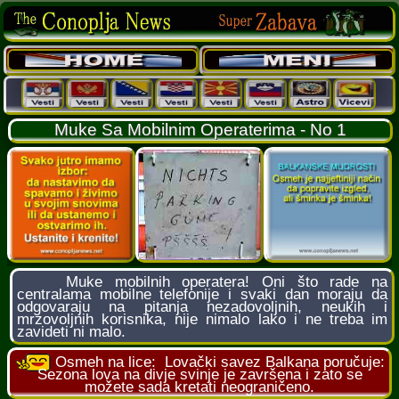
Muke Sa Mobilnim Operaterima - No 1
Muke mobilnih operatera! Oni što rade na
centralama mobilne telefonije i svaki dan moraju da
odgovaraju na pitanja nezadovoljnih, neukih i
mrzovoljnih korisnika, nije nimalo lako i ne treba im
zavideti ni malo.
Osmeh na lice:
Lovački savez Balkana poručuje:
Sezona lova na divje svinje je završena i zato se
možete sada kretati neograničeno.