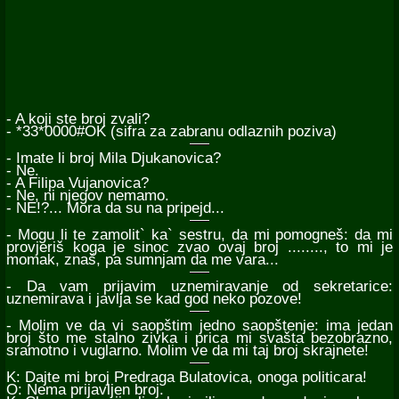
- A koji ste broj zvali?
- *33*0000#OK (sifra za zabranu odlaznih poziva)
- Imate li broj Mila Djukanovica?
- Ne.
- A Filipa Vujanovica?
- Ne, ni njegov nemamo.
- NE!?... Mora da su na pripejd...
- Mogu li te zamolit` ka` sestru, da mi pomogneš: da mi
provjeriš koga je sinoc zvao ovaj broj ........, to mi je
momak, znaš, pa sumnjam da me vara...
- Da vam prijavim uznemiravanje od sekretarice:
uznemirava i javlja se kad god neko pozove!
- Molim ve da vi saopštim jedno saopštenje: ima jedan
broj što me stalno zivka i prica mi svašta bezobrazno,
sramotno i vuglarno. Molim ve da mi taj broj skrajnete!
K: Dajte mi broj Predraga Bulatovica, onoga politicara!
O: Nema prijavljen broj.