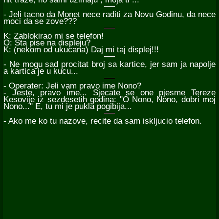
- Jeli tacno da Monet nece raditi za Novu Godinu, da nece
moci da se zove???
K: Zablokirao mi se telefon!
O: Sta pise na displeju?
K: (nekom od ukucana) Daj mi taj displej!!!
- Ne mogu sad procitat broj sa kartice, jer sam ja napolje
a kartica je u kucu...
- Operater: Jeli vam pravo ime Nono?
- Jeste, pravo ime... Sjecate se one pjesme Tereze
Kesovije iz sezdesetih godina: "O Nono, Nono, dobri moj
Nono..." E, tu mi je pukla pogibija...
- Ako me ko tu nazove, recite da sam iskljucio telefon.