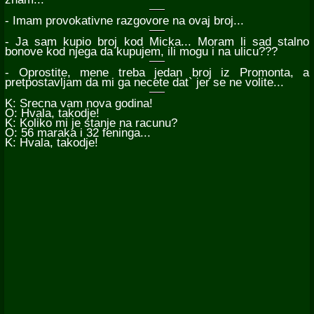
- Imam provokativne razgovore na ovaj broj...
- Ja sam kupio broj kod Micka... Moram li sad stalno
bonove kod njega da kupujem, ili mogu i na ulicu???
- Oprostite, mene treba jedan broj iz Promonta, a
pretpostavljam da mi ga necete dat` jer se ne volite...
K: Srecna vam nova godina!
O: Hvala, takodje!
K: Koliko mi je stanje na racunu?
O: 56 maraka i 32 feninga...
K: Hvala, takodje!