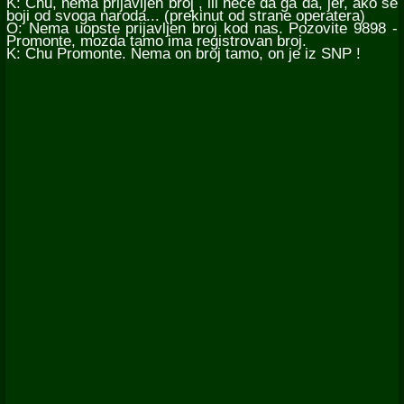
K: Chu, nema prijavljen broj , ili nece da ga da, jer, ako se
boji od svoga naroda... (prekinut od strane operatera)
O: Nema uopste prijavljen broj kod nas. Pozovite 9898 -
Promonte, mozda tamo ima registrovan broj.
K: Chu Promonte. Nema on broj tamo, on je iz SNP !