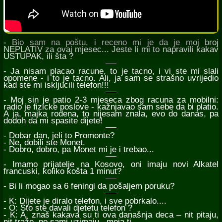
- Bio sam na poštu, i receno mi je da je moj broj
NEPLATIV za ovaj mjesec... Jeste li mi to napravili kakav
USTUPAK, ili šta ?
- Ja nisam placao racune, to je tacno, i vi ste mi slali
opomene - i to je tacno. Ali, ja sam se strašno uvrijedio
kad ste mi iskljucili telefon!!!
- Moj sin je patio 2-3 mjeseca zbog racuna za mobilni:
radio je fizicke poslove - kažnjavao sam sebe da bi platio.
A ja, majka rodena, to nijesam znala, evo do danas, pa
dodoh da mi spasite dijete!
- Dobar dan, jeli to Promonte?
- Ne, dobili ste Monet.
- Dobro, dobro, pa Monet mi je i trebao...
- Imamo prijatelje na Kosovo, oni imaju novi Alkatel
francuski, koliko košta 1 minut?
- Bi li mogao sa 6 feningi da pošaljem poruku?
- K: Dijete je diralo telefon, i sve pobrkalo....
- O: Što ste davali djetetu telefon ?
- K: A, znaš kakava su ti ova današnja deca – nit pitaju,
nit traže, no sami uzimaju , moja ti ...