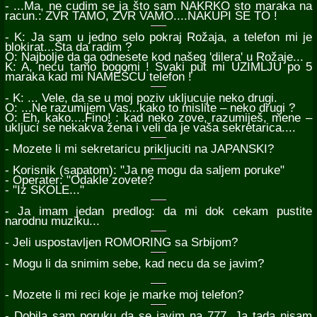
- ...Ma, ne cudim se ja što sam NAKRKO sto maraka na
racun.: ZVR TAMO, ZVR VAMO....NAKUPI SE TO !
- K: Ja sam u jedno selo pokraj Rožaja, a telefon mi je
blokirat...Šta da radim ?
O: Najbolje da ga odnesete kod našeg 'dilera' u Rožaje...
K: A, necu tamo bogomi ! Svaki put mi UZIMLJU po 5
maraka kad mi NAMEŠCU telefon !
- K: ... Vele, da se u moj poziv ukljucuje neko drugi.
O: ...Ne razumijem Vas...kako to mislite – neko drugi ?
O: Eh, kako....Fino! : kad neko zove, razumiješ, mene –
ukljuci se nekakva žena i veli da je vaša sekretarica....
- Mozete li mi sekretaricu prikljuciti na JAPANSKI?
- Korisnik (sapatom): "Ja ne mogu da saljem poruke"
- Operater: "Odakle zovete?
- "Iz SKOLE..."
- Ja imam jedan predlog: da mi dok cekam pustite
narodnu muziku...
- Jeli uspostavljen ROMORING sa Srbijom?
- Mogu li da snimim sebe, kad necu da se javim?
- Mozete li mi reci koje je marke moj telefon?
- Dobila sam poruku da se javim na 777. Ja tada nisam