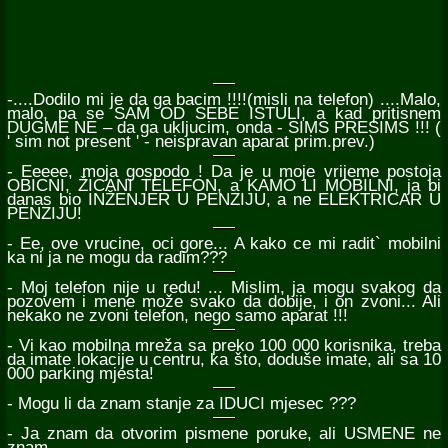
-....Dodilo mi je da ga bacim !!!!(misli na telefon) ....Malo,
malo, pa se SAM OD SEBE ISTULI, a kad pritisnem
DUGME NE – da ga ukljucim, onda - SIMS PRESIMS !!! (
' sim not present ' - neispravan aparat prim.prev.)
- Eeeee, moja gospodo ! Da je u moje vrijeme postoja
OBICNI, ŽICANI TELEFON, a KAMO LI MOBILNI, ja bi
danas bio INŽENJER U PENZIJU, a ne ELEKTRICAR U
PENZIJU!
- Ee, ove vrucine, oci gore... A kako ce mi radit` mobilni
ka ni ja ne mogu da radim???
- Moj telefon nije u redu! ... Mislim, ja mogu svakog da
pozovem i mene može svako da dobije, i on zvoni... Ali
nekako ne zvoni telefon, nego samo aparat !!!
- Vi kao mobilna mreža sa preko 100 000 korisnika, treba
da imate lokacije u centru, ka što, doduše imate, ali sa 10
000 parking mjesta!
- Mogu li da znam stanje za IDUCI mjesec ???
- Ja znam da otvorim pismene poruke, ali USMENE ne
znam...