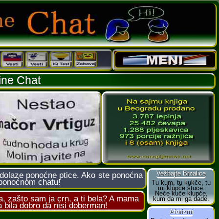
ine Chat
 dolaze ponoćne ptice. Ako ste ponoćna
e ponoćnom chatu!
, zašto sam ja crn, a ti bela? A mama
a bila dobro da nisi doberman!