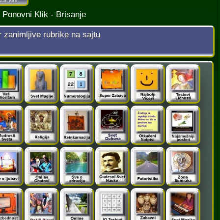
¦
Ponovni Klik - Brisanje
r zanimljive rubrike na sajtu