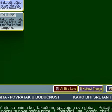
ajte sa onima koji takođe ne spavaju u ovo doba Pričajte 
 upoznajte nove noćne price...! Dobrodošli na Ponoćni chat!