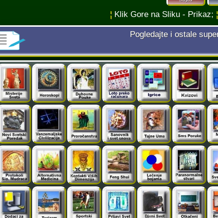
¦
Klik Gore na Sliku - Prikaz;
Pogledajte i ostale supe