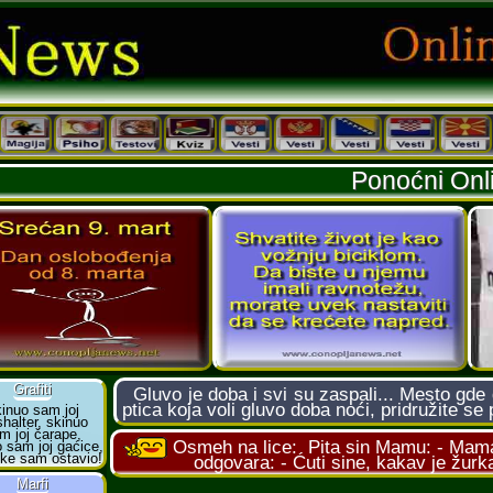
Ponoćni Onl
Gluvo je doba i svi su zaspali... Mesto gde
ptica koja voli gluvo doba noći, pridružite s
Osmeh na lice:
Pita sin Mamu: - Mama
odgovara: - Ćuti sine, kakav je žurk