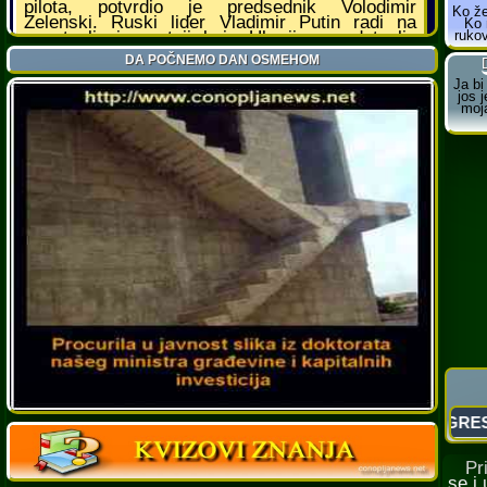
Prič
se i