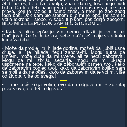
Ali ti nećeš, to je tvoja volja, znam da nisi loša nego budi
bolja. Da li je tebi napunjena glava da naša veza nije bila
prava, koji je razlog ti samo znaš, a meni je žao zbog
toga baš. Dok sam bio stobom bilo mi je lepo, jer sam te
volio iskreno i slepo. A sada ti pišem poslednje zbogom,
BILO MI JE LEPO DOK SAM BIO STOBOM...!
• Kada si blizu lepše je sve, nemoj odlaziti jer volim te.
Dođi još bliže želim te kraj sebe, da čuješ moje srce kako
kuca za tebe...!
• Može da prodje i tri hiljade godina, možeš da ljubiš usne
druge, ali te nikada neću zaboraviti. Mogu sutra da
umrem, može duša da mi uvene, ali te neću zaboraviti.
Mogu da mi izbrišu sećanja, mogu da mi ukradu
uspomene na tebe, kako da zaboravim osmeh tvoj, kako
da zaboravim pogled tvoj, kako da zaboravim koliko sam
se molila da ne odeš, kako da zaboravim da te volim, više
od života, više od svega !
• Ti me pitaš koga volim, evo da ti odgovorim. Brzo čitaj
prva slova, eto tebi odgovora!