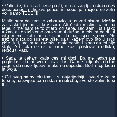
• Volim te, to nikad neće proći, u moj zagrljaj uskoro ćeš
doći, ponesi mi ljubav, ponesi mi sebe, jer moje srce želi i
voli samo TEBE !!!
Mislio sam da sam te zaboravio, a ustvari nisam. Možda
za raskid jedino ja kriv sam. Ali često mislim samo na
tebe, čime sam te to otjero od sebe. Bio sam ljut i jako
tužan, ali objašnjenje osto sam ti dužan, a mislim da si i ti
isto mene, zato ne čekajmo da nas spoji vreme. Ne
tražim ništa od susreta više, da ti kažem ovo što u srcu
piše. A ti, molim te, razmisli malo nebih ti pisao da mi nije
stalo. A ti, ako nećeš, u poruci kaži, poštovaću odluku,
rećiću ti važi.
• Sada te cekam kada ces mi doci. Da me jedan put
pogledas i da mi svoju ljubav das. Da me poljubis i da me
zagrlis da nasoj ljubavi muku ne dopustis. Budi moj, bicu i
ja tvoja.
• Od sveg na svijetu tom ti si najvrijedniji i sve što želim
to si ti, na svijetu tom ništa mi netreba, sve što želim to si
ti !