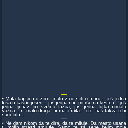
• Mala kapljica u zoru, malo zrno soli u moru... još jedna
kiša u kasnu jesen... još jedna noć miriše na kesten... još
jedna ljubav po svemu lažna, još jedna lutka nimalo
važna... ni malo draga, ni malo mila... eto, baš takva tebi
sam bila...
• Ne dam nikom da te dira, da te miluje. Da mesto usana
ti mojih strasti smiruje. Samo te za sebe želim moje