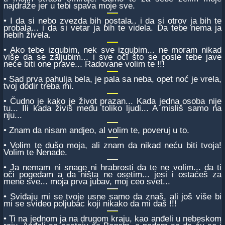
najdraže jer u tebi spava moje sve.
• I da si nebo zvezda bih postala.. i da si otrov ja bih te
probala... i da si vetar ja bih te videla. Da tebe nema ja
nebih živela.
• Ako tebe izgubim, nek sve izgubim... ne moram nikad
više da se zaljubim... i sve oči što se posle tebe jave
neće biti one prave... Radovane volim te !!!
• Sad prva pahulja bela, je pala sa neba, opet noć je vrela,
tvoj dodir treba mi.
• Čudno je kako je život prazan... Kada jedna osoba nije
tu... Ili kada živiš među toliko ljudi... A misliš samo na
nju...
• Znam da nisam andjeo, al volim te, poveruj u to.
• Volim te dušo moja, ali znam da nikad neću biti tvoja!
Volim te Nenade.
• Ja nemam ni snage ni hrabrosti da te ne volim... da ti
oči pogedam a da ništa ne osetim... jesi i ostaćeš za
mene sve... moja prva jubav, moj ceo svet...
• Sviđaju mi se tvoje usne samo da znaš, ali još više bi
mi se svideo poljubac koji nikako da mi daš !!!
• Ti na jednom ja na drugom kraju, kao anđeli u nebeskom