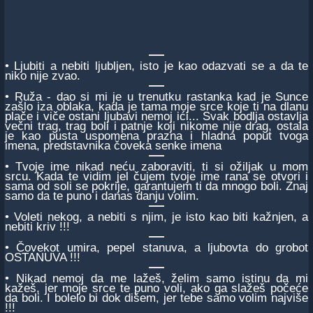
• Ljubiti a nebiti ljubljen, isto je kao odazvati se a da te
niko nije zvao.
• Ruža - dao si mi je u trenutku rastanka kad je Sunce
zašlo iza oblaka, kada je tama moje srce koje ti na dlanu
plače i viče ostani ljubavi nemoj ići... Svak bodlja ostavlja
večni trag, trag boli i patnje koji nikome nije drag, ostala
je kao pusta uspomena prazna i hladna poput tvoga
imena, predstavnika čoveka senke imena
• Tvoje ime nikad neću zaboraviti, ti si ožiljak u mom
srcu. Kada te vidim jel čujem tvoje ime rana se otvori i
sama od soli se pokrije, garantujem ti da mnogo boli. Znaj
samo da te puno i danas danju volim.
• Voleti nekog, a nebiti s njim, je isto kao biti kažnjen, a
nebiti kriv !!!
• Čovekot umira, pepel stanuva, a ljubovta do grobot
OSTANUVA !!!
• Nikad nemoj da me lažeš, želim samo istinu da mi
kažeš, jer moje srce te puno voli, ako ga slažeš počeće
da boli. I bolelo bi dok dišem, jer tebe samo volim najviše
!!!