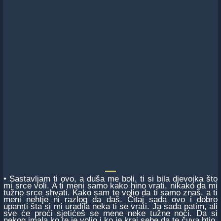
• Sastavljam ti ovo, a duša me boli, ti si bila djevojka što
mi srce voli. A ti meni samo kako hino vrati, nikako da mi
tužno srce shvati. Kako sam te volio da ti samo znaš, a ti
meni nehtje ni razlog da daš. Čitaj sada ovo i dobro
upamti šta si mi uradila neka ti se vrati. Ja sada patim, ali
sve će proći sjetićeš se mene neke tužne noći. Da si
nekog imala ko te je volio i ko je kraj sebe da te čuva htio.