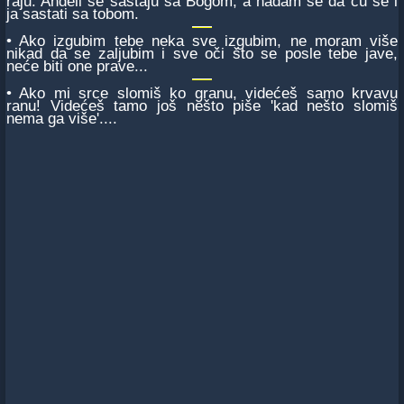
raju. Anđeli se sastaju sa Bogom, a nadam se da ću se i
ja sastati sa tobom.
• Ako izgubim tebe neka sve izgubim, ne moram više
nikad da se zaljubim i sve oči što se posle tebe jave,
neće biti one prave...
• Ako mi srce slomiš ko granu, videćeš samo krvavu
ranu! Videćeš tamo još nešto piše 'kad nešto slomiš
nema ga više'....