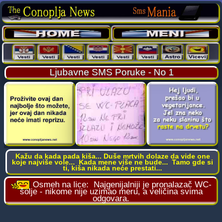
Ljubavne SMS Poruke - No 1
Kažu da kada pada kiša... Duše mrtvih dolaze da vide one
koje najviše vole... Kada mene više ne bude... Tamo gde si
ti, kiša nikada neće prestati...
Osmeh na lice:
Najgenijalniji je pronalazač WC-
šolje - nikome nije uzimao meru, a veličina svima
odgovara.