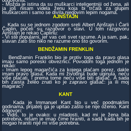
- Možda je istina da su muškarci inteligentniji od žena, ali
ja još nisam videla ženu koja bi trčala za glupim
muškarcem i samo se divila njegovim lepim nogama.
AJNŠTAJN
Kada su se jednom zgodom sreli Albert Ajnštajn i Čarli
Čaplin, počeli su razgovor o slavi. U tom razgovoru
Ajnštajn je rekao Čaplinu:
- Vi ste popularni, jer vas celi svet razume. A ja sam, pak,
slavan zato što niko ne razume ono što govorim.
BENDŽAMIN FRENKLIN
Bendžamin Franklin bio je protiv toga da pravo glasa
imaju samo poreski obveznici. Povodom toga jednom je
rekao:
- Imam lepog magarčića za kojega plaćam porez, dakle
imam pravo glasa. Kada mi životinja bude uginula, neću
više plaćati, i prema tome neću više biti glasač. A sada
bih zaista želeo znati ko je zapravo glasač: ja ili moj
magarac?
KANT
Kada je Immanuel Kant bio u već poodmaklim
godinama, prijatelj ga je upitao zašto se nije oženio. Kant
odgovori:
- Vidiš, to je ovako: u mladosti, kad mi je žena bila
potrebna, nisam je imao čime hraniti, a sada kada bih je
mogao hraniti nije mi više potrebna.