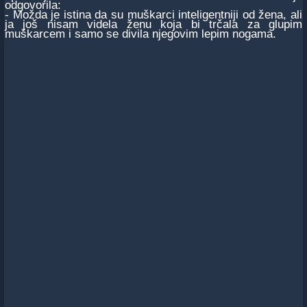
odgovorila:
- Možda je istina da su muškarci inteligentniji od žena, ali
ja još nisam videla ženu koja bi trčala za glupim
muškarcem i samo se divila njegovim lepim nogama.