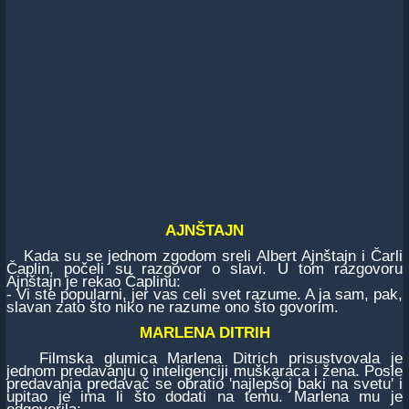
AJNŠTAJN
Kada su se jednom zgodom sreli Albert Ajnštajn i Čarli
Čaplin, počeli su razgovor o slavi. U tom razgovoru
Ajnštajn je rekao Čaplinu:
- Vi ste popularni, jer vas celi svet razume. A ja sam, pak,
slavan zato što niko ne razume ono što govorim.
MARLENA DITRIH
Filmska glumica Marlena Ditrich prisustvovala je
jednom predavanju o inteligenciji muškaraca i žena. Posle
predavanja predavač se obratio 'najlepšoj baki na svetu' i
upitao je ima li što dodati na temu. Marlena mu je
odgovorila: