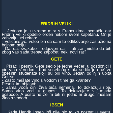
FRIDRIH VELIKI
Jednom je, u vreme mira s Francuzima, nemački car
Fridrih Veliki dodelio orden nekom svom kapetanu. On je
zahvaljujući rekao:
- Veličanstvo, voleo bih da sam to odlikovanje zaslužio na
bojnom polju.
- Da, da, svakako – odgovori car – ali zar mislite da bih
zbog vas sada trebao započeti neki novi rat?
GETE
Pisac i pesnik Gete sedio je jedne večeri u gostionici i
pio vino s vodom. Kod susednog stola sedilo je društvo
obesnih studenata koji su pili vino. Jedan od njih upita
Getea:
- Zašto mešate vino s vodom i time ga kvarite?
Pesnik im objasni:
- Sama voda čini živa bića nemima. To dokazuju ribe.
Samo vino vodi u glupost. To dokazujete vi, mlada
gospodo. A pošto ne želim biti ni jedno ni drugo, mešam
vino s vodom.
IBSEN
Kada Henrik Ibsen još nije bio toliko poznat u svetu,