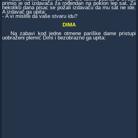
primio je od izdavača za rođendan na poklon lep sat. Za
nekoliko dana pisac se požali izdavaču da mu sat ne ide.
A izdavač ga upita:
- A vi mislite da vaše stvaru idu?
DIMA
Na zabavi kod jedne otmene pariške dame pristupi
uobraženi plemić Dimi i bezobrazno ga upita: