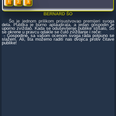
BERNARD ŠO
Šo je jednom prilikom prisustvovao premijeri svoga
dela. Publika je burno aplaudirala, a jedan gospodin je
uporno zviždao. Kada se oduševljenje publike stišalo, Šo
se okrene u pravcu odakle se čulo zviždanje i reče:
- Gospodine, sa vašom ocenom svoga rada potpuno se
slažem. Ali, šta možemo raditi nas dvojica protiv čitave
publike!