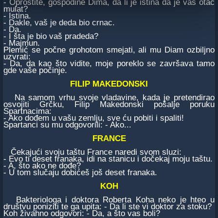
- Oprostite, gospodine Dima, da li je istina da je vaš otac
mulat?
- Istina.
- Dakle, vaš je deda bio crnac.
- Da.
- I šta je bio vaš pradeda?
- Majmun.
Plemić se počne grohotom smejati, ali mu Diam ozbiljno
uzvrati:
- Da, da kao što vidite, moje poreklo se završava tamo
gde vaše počinje.
FILIP MAKEDONSKI
Na samom vrhu svoje vladavine, kada je pretendirao
osvojiti Grčku, Filip Makedonski pošalje poruku
Spartnacima:
- Ako dođem u vašu zemlju, sve ću pobiti i spaliti!
Spartanci su mu odgovorili: - Ako...
FRANCE
Čekajući svoju taštu France naredi svom sluzi:
- Evo ti deset franaka, idi na stanicu i dočekaj moju taštu.
- A, što ako ne dođe?
- U tom slučaju dobićeš još deset franaka.
KOH
Bakteriologa i doktora Roberta Koha neko je hteo u
društvu poniziti te ga upita: - Da li ste vi doktor za stoku?
Koh živahno odgovori: - Da, a što vas boli?