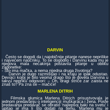
DARVIN
Često se dogodi da i najobičnije pitanje nanese neprilike
i najvećem naučniku. To se dogodilo i Darvinu kada mu je
njegova mala nećakinja postavila pitanje u obliku
zagonetke:
- Što ima mačka, a nema nijedna druga životinja?
Darvin je dugo razmišljao i na kraju je ipak odustao.
Devojci kojoj je bilo veoma drago što je dovela Darvina u
takvu nepriku odgovori: – Oh, dragi striče zar zaista ne
znaš to? Pa zna se – mačiće!
MARLENA DITRIH
Filmska glumica Marlena Ditrich prisustvovala je
jednom predavanju o inteligenciji muškaraca i žena. Posle
predavanja predavač se obratio 'najlepšoj baki na svetu' i
upitao je ima li što dodati na temu. Marlena mu je