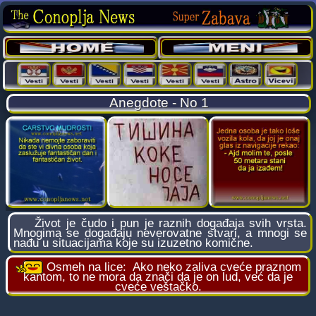
Anegdote - No 1
Život je čudo i pun je raznih događaja svih vrsta.
Mnogima se događaju neverovatne stvari, a mnogi se
nađu u situacijama koje su izuzetno komične.
Osmeh na lice:
Ako neko zaliva cveće praznom
kantom, to ne mora da znači da je on lud, već da je
cveće veštačko.