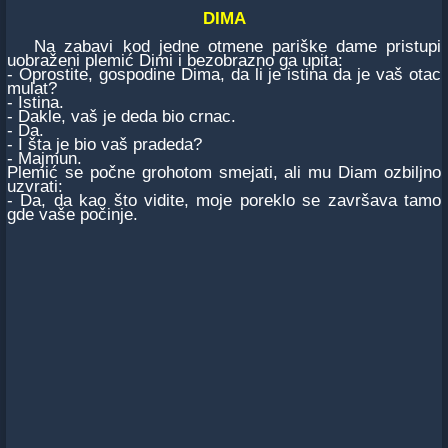
DIMA
Na zabavi kod jedne otmene pariške dame pristupi
uobraženi plemić Dimi i bezobrazno ga upita:
- Oprostite, gospodine Dima, da li je istina da je vaš otac
mulat?
- Istina.
- Dakle, vaš je deda bio crnac.
- Da.
- I šta je bio vaš pradeda?
- Majmun.
Plemić se počne grohotom smejati, ali mu Diam ozbiljno
uzvrati:
- Da, da kao što vidite, moje poreklo se završava tamo
gde vaše počinje.