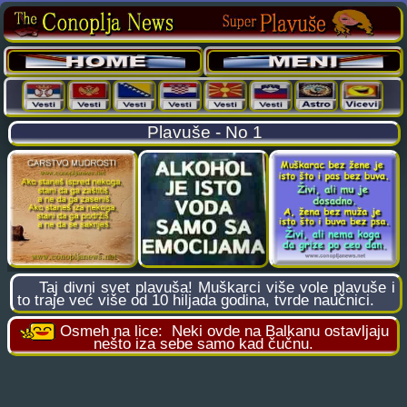
Plavuše - No 1
Taj divni svet plavuša! Muškarci više vole plavuše i
to traje već više od 10 hiljada godina, tvrde naučnici.
Osmeh na lice:
Neki ovde na Balkanu ostavljaju
nešto iza sebe samo kad čučnu.