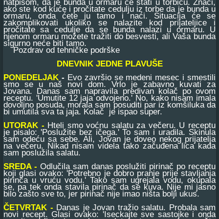
natpisom, da je bunda u ormaru će stati u torbicu. Znači,
ako ste kod kuće i pročitate cedulju iz torbe da je bunda u
ormaru, onda ćete ju tamo i naći. Situacija će se
zakomplikovati ukoliko se nalazite kod prijateljice i
pročitate sa cedulje da se bunda nalazi u ormaru. U
njenom ormaru možete tražiti do besvesti, ali Vaša bunda
sigurno neće biti tamo.
Pozdrav od tehničke podrške
DNEVNIK JEDNE PLAVUŠE
PONEDELJAK
-
Evo završio se medeni mesec i smestili
smo se u naš novi dom. Vrlo je zabavno kuvati za
Jovana. Danas sam napravila predivan kolač po ovom
receptu. 'Umutite 12 jaja odvojeno.' No, kako nisam imala
dovoljno posuda, morala sam posuditi par iz komšiluka da
bi umutila sva ta jaja. Kolač je ispao super.
UTORAK -
Hteli smo voćnu salatu za večeru. U receptu
je pisalo: 'Poslužite bez ičega.' To sam i uradila. Skinula
sam odeću sa sebe. Ali, Jovan je doveo nekog prijatelja
na večeru. Nikad nisam videla tako začuđena lica kada
sam poslužila salatu.
SREDA -
Odlučila sam danas poslužiti pirinač po receptu
koji glasi ovako: 'Potrebno je dobro pranje prije stavljanja
pirinča u vruću vodu.' Tako sam ugrejala vodu, okupala
se, pa tek onda stavila pirinač da se kuva. Nije mi jasno
bilo zašto sve to, jer pirinač nije imao ništa bolji ukus.
ČETVRTAK -
Danas je Jovan tražio salatu. Probala sam
novi recept. Glasi ovako: 'Iseckajte sve sastojke i onda