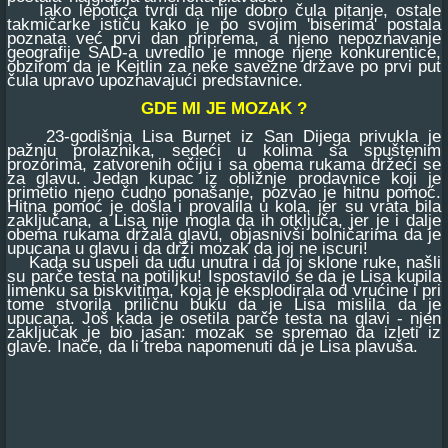
Iako lepotica tvrdi da nije dobro čula pitanje, ostale
takmičarke ističu kako je po svojim 'biserima' postala
poznata već prvi dan priprema, a njeno nepoznavanje
geografije SAD-a uvredilo je mnoge njene konkurentice,
obzirom da je Kejtlin za neke savezne države po prvi put
čula upravo upoznavajući predstavnice.
GDE MI JE MOZAK ?
23-godišnja Lisa Burnet iz San Dijega privukla je
pažnju prolaznika, sedeći u kolima sa spuštenim
prozorima, zatvorenih očiju i sa obema rukama držeći se
za glavu. Jedan kupac iz obližnje prodavnice koji je
primetio njeno čudno ponašanje, pozvao je hitnu pomoć.
Hitna pomoć je došla i provalila u kola, jer su vrata bila
zaključana, a Lisa nije mogla da ih otključa, jer je i dalje
obema rukama držala glavu, objasnivši bolničarima da je
upucana u glavu i da drži mozak da joj ne iscuri!
Kada su uspeli da uđu unutra i da joj sklone ruke, našli
su parče testa na potiljku! Ispostavilo se da je Lisa kupila
limenku sa biskvitima, koja je eksplodirala od vrućine i pri
tome stvorila priličnu buku da je Lisa mislila da je
upucana. Još kada je osetila parče testa na glavi - njen
zaključak je bio jasan: mozak se spremao da izleti iz
glave. Inače, da li treba napomenuti da je Lisa plavuša.