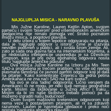
NAJGLUPLJA MISICA - NARAVNO PLAVUŠA
Mis Južne Karoline, Lauren Kejtlin Apton, svojom
pameću i svojim 'biserom' pred višemilionskim američkim
gledaocima nije nimalo pomogla već široko poznatom
imidžu misica, a pogotovo plavuša.
U delu izbora u kojem lepotice odgovaraju na pitanja,
dala je 'najgluplji odgovor u istoriji', čime je izazvala
neviđen podsmeh u publici, ali i svuda širom zemlje. Ali,
zato je sada ona glavna faca na internetskim forumima, a
po nedostatku inteligencije uspoređuju je sa Džesikom
Simpson, koja je pre ovog epohalnog odgovora nosila
titulu 'najgluplje američke plavuše'.
Ova misica Južne Karoline na Izboru za Mis Teen
SAD-a proglašena je trećom pratiljom, no više od njenog
plasmana tamošnja će javnost pamtiti odgovor koji je dala
na pitanje: 'Kako komentirate činjenicu da jedna petina
Amerikanaca ne zna naći SAD na karti sveta?'.
Na ovo je ona 'ladno' odgovorila: 'Lično verujem da
Amerikanci to ne mogu, jer neki ljudi nemaju geografske
karte. Mislim da školovanje u Južnoj Africi i Iraku...
Mislim da bi im naše školstvo trebalo pomoći pa da
možemo izgraditi našu budućnost'.
Ovim svojim maštovito kretenskim odgovorom koji
nema veze s postavljenim pitanjem, ali ni sa zdravim
razumom, Lauren je nasmejala gledaoce i preko noći
postala 'najgluplja američka plavuša'.