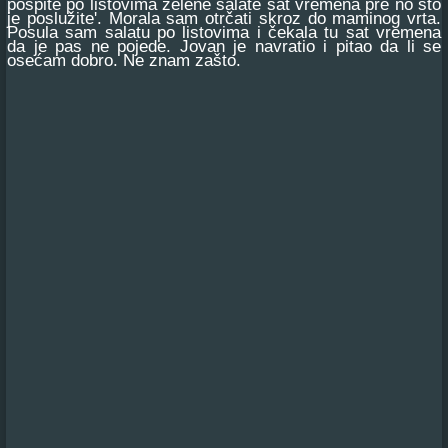
pospite po listovima zelene salate sat vremena pre no što
je poslužite'. Morala sam otrčati skroz do maminog vrta.
Posula sam salatu po listovima i čekala tu sat vremena
da je pas ne pojede. Jovan je navratio i pitao da li se
osećam dobro. Ne znam zašto.