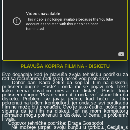
PLAVUŠA KOPIRA FILM NA - DISKETU
Evo događaja kad je plavuša zvala tehničku podršku za
rad sa računarima radi svog 'nerešivog problema'.
Dobar dan! Kada želim da kopirati film na disketu,
pritisnem dugme 'Paste' i onda mi se pojavi neki tekst
kako nema dovoljno mesta na disketi. Posle toga
pritisnem dugme 'Paste shortcut' i onda već stane film na
disketu. Problem se javlja jedino, kad hoću taj film
pokrenuti na tuđem kompjutoru, jer onda se javi poruka da
film ne može biti pronađen. Ovo je jako čudno, pošto sam
sigurna da je film na disketi, jer na mom kompjutoru
normalno mogu pokrenuti s diskete. U čemu je problem?
Hvala.
Odgovor tehničke podrške: Draga Gospođo!
Ne možete utrpati svoju bundu u torbicu. Cedulja s