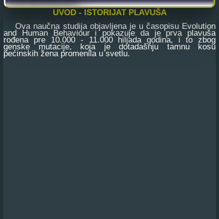
UVOD - ISTORIJAT PLAVUŠA
Ova naučna studija objavljena je u časopisu Evolution
and Human Behaviour i pokazuje da je prva plavuša
rođena pre 10.000 - 11.000 hiljada godina, i to zbog
genske mutacije, koja je dotadašnju tamnu kosu
pećinskih žena promenila u svetlu.