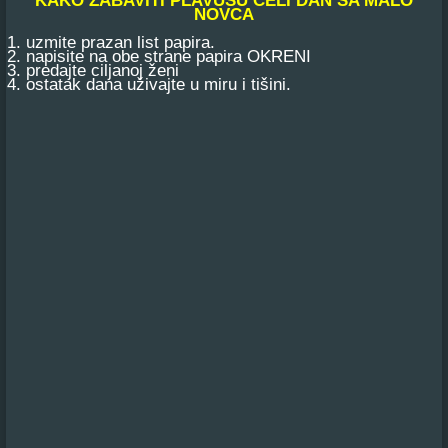
NOVCA
1. uzmite prazan list papira.
2. napisite na obe strane papira OKRENI
3. predajte ciljanoj ženi
4. ostatak dana uživajte u miru i tišini.