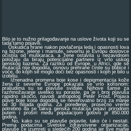
Bilo je to nužno prilagođavanje na uslove života koji su se
tada tamo pojavili.
Oskudica hrane nakon povlačenja leda i opasnosti lova
na bizone, jelene i mamute, severnu je Evropu doslovce
očistila od muškaraca, a žene ostavila u nezavidnom
položaju da biraju potencijalne partnere iz vrlo uskog
genskog bazena. Za razliku od Evrope, u Africi, gde se
mutacija nije dogodila, osnovu prehrane činile su bobice i
voće, do kojih se moglo doći bez opasnosti i kojih je bilo u
izobilju.
Iznenadna promena boje kose i depigmentacija kože
žena iz severne Evrope pokazala se vrlo korisnom:
praljudima su se plavuše sviđale. Njihove šanse za
razmnožavanje uveliko su porasle, pa je i broj plavuša
rapidno skočio, navodi antropolog Peter Frost. Pojava
plave boje kose dogodila se neverovatno brzo za manje
od 30 hiljada godina. Za poređenje, prosečno vreme
potrebno da se takva genska mutacija pojavi prirodnim
putem i proširi među populacijom gotovo je 850.000
godina.
No, kako su se plavuše pojavile, tako će i nestati.
Prema podacima Svetske zdravstvene organizacije,
plavuše će izumreti u sledećih 200 godina jer sve manje