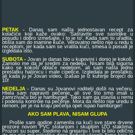
PETAK -
Danas sam našla jednostavan recept za
kolačiće koji kaže ovako: 'Sastavite sve sastojke u
posudu i dobro izmešajte, i to je to'. Kada sam to uradila,
otišla sam do mamine kuće. Verovatno nešto nije u redu s
receptom, jer kada sam se vratila kući, smesa u posudi je
izgledala isto.
SUBOTA -
Jovan je danas bio u kupovini i donio je kokoš.
Zamolio me da je sredim za nedelju. Nisam bila sigurna
kako se kokoši oblače nedeljom, ali sam našla jednu
preslatku haljinicu i male cipelice. Izgledala je preslatko,
ali kada ju je Jovan video, izašao je iz kuhinje brojeći do
10!
NEDELJA
- Danas su Jovanovi roditelji došli na večeru.
Htela sam napraviti pečenje, ali sve što smo imali u
zamrzivaču bio je hamburger. Tako sam ga stavila u rernu
i podesila kontrole na pečenje. Mora da nešto nije uredu s
rernom, jer je na kraju pečenja opet ispao hamburger!
AKO SAM PLAVA, NISAM GLUPA
Prošle sam godine zamenila na kući sve stare drvene
prozore novom PVC stolarijom i skupljim IZO staklima.
Prozori su super, štedimo na grejanju i sve bi bilo odlično
da me nije pre nekoliko dana nazvao vlasnik firme koja je