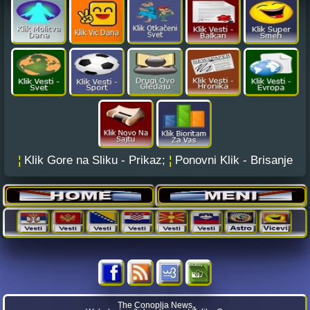
¦
Klik Gore na Sliku - Prikaz;
¦
Ponovni Klik - Brisanje