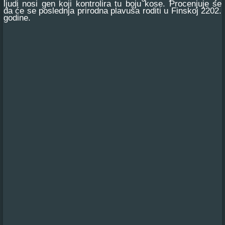
ljudi nosi gen koji kontrolira tu boju kose. Procenjuje se
da će se poslednja prirodna plavuša roditi u Finskoj 2202.
godine.