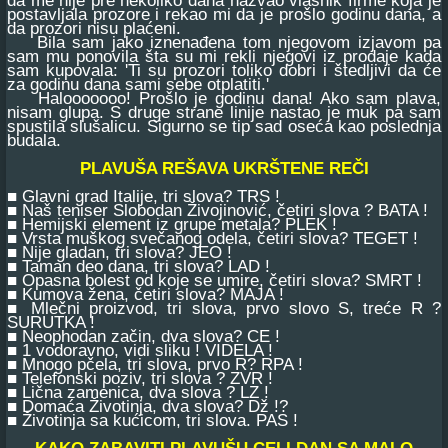
postavljala prozore i rekao mi da je prošlo godinu dana, a
da prozori nisu plaćeni.
Bila sam jako iznenađena tom njegovom izjavom pa
sam mu ponovila šta su mi rekli njegovi iz prodaje kada
sam kupovala: 'Ti su prozori toliko dobri i štedljivi da će
za godinu dana sami sebe otplatiti.'
Halooooooo! Prošlo je godinu dana! Ako sam plava,
nisam glupa. S druge strane linije nastao je muk pa sam
spustila slušalicu. Sigurno se tip sad oseća kao poslednja
budala.
PLAVUŠA REŠAVA UKRŠTENE REČI
■ Glavni grad Italije, tri slova? TRS !
■ Naš teniser Slobodan Živojinović, četiri slova ? BATA !
■ Hemijski element iz grupe metala? PLEK !
■ Vrsta muškog svečanog odela, četiri slova? TEGET !
■ Nije gladan, tri slova? JEO !
■ Taman deo dana, tri slova? LAD !
■ Opasna bolest od koje se umire, četiri slova? SMRT !
■ Kumova žena, četiri slova? MAJA !
■ Mlečni proizvod, tri slova, prvo slovo S, treće R ?
SURUTKA !
■ Neophodan začin, dva slova? CE !
■ 1 vodoravno, vidi sliku ! VIDELA !
■ Mnogo pčela, tri slova, prvo R? RPA !
■ Telefonski poziv, tri slova ? ZVR !
■ Lična zamenica, dva slova ? LZ !
■ Domaća Životinja, dva slova? Dž !?
■ Životinja sa kućicom, tri slova. PAS !
KAKO ZABAVITI PLAVUŠU CELI DAN SA MALO