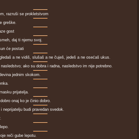
jem, razruši se prokletstvom
e greške.
­ze gost
smeh, daj ti njemu svoj.
­šun će postati
gledaš a ne vidiš, slušaš a ne čuješ, jedeš a ne osećaš ukus.
nasledstvo; ako su dobra i radna, nasledstvo im nije potrebno.
rdevina jednim skokom.
enka.
masku prijatelja.
obro onaj ko je činio dobro.
 i neprijatelju budi prave­dan svedok.
.
lepo.
voje reči gube lepotu.