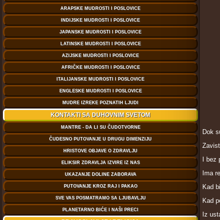
Dok su
Zavis
I bez 
Ima r
Kad bi
Kad po
Iz ust