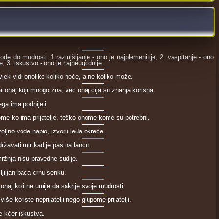
vode do mudrosti: 1.razmišljanje - ono je najplemenitije; 2. vaspitanje - ono
e; 3. iskustvo - ono je najneugodnije.
jek vidi onoliko koliko hoće, a ne koliko može.
r onaj koji mnogo zna, već onaj čija su znanja korisna.
ega ima podnijeti.
me ko ima prijatelje, teško onome kome su potrebni.
oljno vode napio, izvoru leđa okreće.
državati mir kad je pas na lancu.
mržnja nisu pravedne sudije.
 ljiljan baca crnu senku.
 onaj koji ne umije da sakrije svoje mudrosti.
še koriste neprijatelji nego glupome prijatelji.
e kćer iskustva.