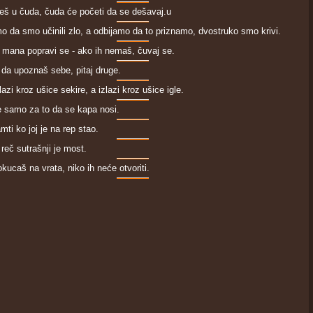
eš u čuda, čuda će po­četi da se dešavaj.u
 da smo učinili zlo, a odbijamo da to priznamo, dvostruko smo krivi.
mana popravi se - ako ih nemaš, čuvaj se.
 da upoznaš sebe, pitaj druge.
azi kroz ušice sekire, a izlazi kroz ušice igle.
e samo za to da se ka­pa nosi.
mti ko joj je na rep stao.
reč sutrašnji je most.
kucaš na vrata, niko ih neće otvoriti.