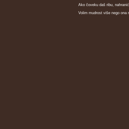
Ako čoveku daš ribu, nahranić
Volim mudrost više nego ona