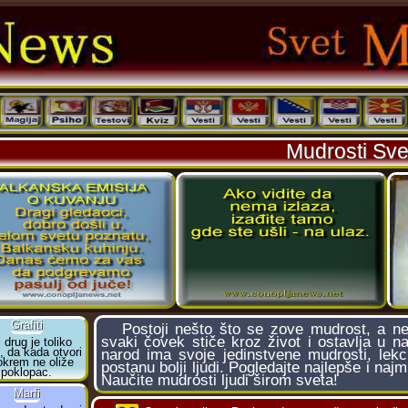
Mudrosti Sve
Postoji nešto što se zove mudrost, a nek
svaki čovek stiče kroz život i ostavlja u 
narod ima svoje jedinstvene mudrosti, lek
postanu bolji ljudi. Pogledajte najlepše i naj
Naučite mudrosti ljudi širom sveta!