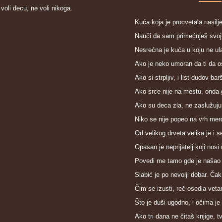
voli decu, ne voli nikoga.
Kuća koja je procvetala nasi­l
Nauči da sam primećuješ svoj
Nesrećna je kuća u koju ne ula
Ako je neko umoran da ti da o
Ako si strpljiv, i list dudov bar
Ako srce nije na mestu, onda 
Ako su deca zla, ne zaslužuju 
Niko se nije popeo na vrh me
Od velikog drveta velika je i s
Opasan je neprijatelj koji nosi 
Povedi me tamo gde je našao d
Slabić je po nevolji dobar. Čak
Čim se izusti, reč osedla vetar
Što je duši ugodno, i očima je 
Ako tri dana ne čitaš knjige, t