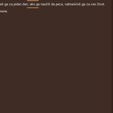
eš ga za jedan dan; ako ga naučiš da peca, nahranićeš ga za ceo život.
 mene.