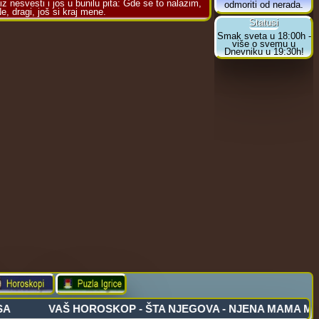
z nesvesti i jos u bunilu pita: Gde se to nalazim,
e, dragi, još si kraj mene.