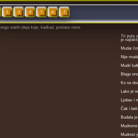
ogo starih ideja koje, kadkad, postanu nove.
Tri puta 
je najlakš
Mudar čov
Nije muda
Mudri luđ
Blago ono
Ko se dov
Lako je o
Ljubav i 
Čak i beli
Budala je
Mudrome vi
Mudrost j