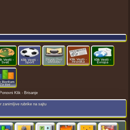
Ponovni Klik - Brisanje
r zanimljive rubrike na sajtu