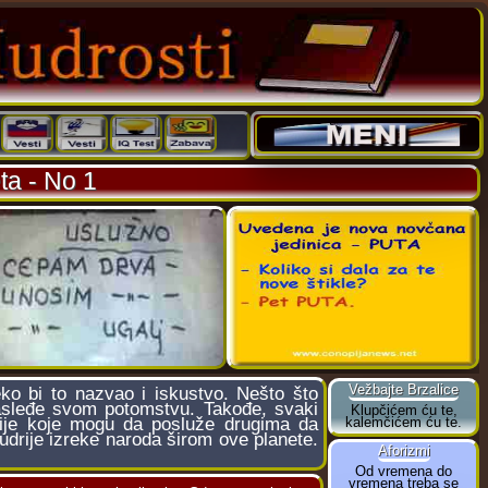
ta - No 1
o bi to nazvao i iskustvo. Nešto što
nasleđe svom potomstvu. Takođe, svaki
cije koje mogu da posluže drugima da
mudrije izreke naroda širom ove planete.