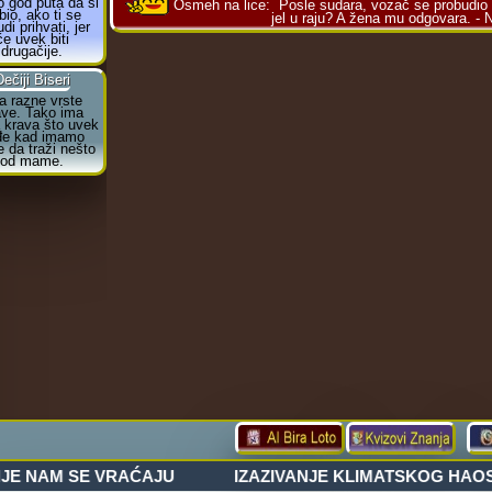
Osmeh na lice:
Posle sudara, vozač se probudio i
jel u raju? A žena mu odgovara. - N