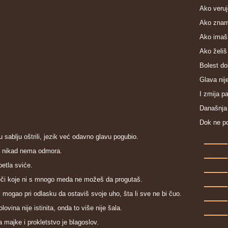
Ako veruj
Ako znamo
Ako imaš 
Ako želiš
Bolest dol
Glava nij
I zmija pa
Današnja 
Dok ne po
 sablju oštrili, jezik već odavno glavu pogubio.
t nikad nema odmora.
petla sviće.
eči koje ni s mnogo meda ne možeš da progutaš.
 mogao pri odlasku da ostaviš svoje uho, šta li sve ne bi čuo.
lovina nije istinita, onda to više nije šala.
a majke i prokletstvo je blagoslov.