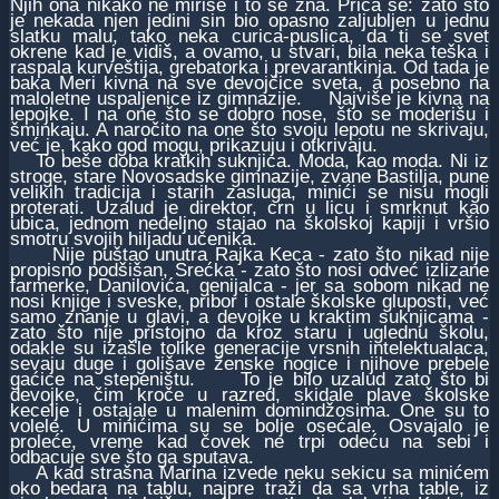
Njih ona nikako ne miriše i to se zna. Priča se: zato što
je nekada njen jedini sin bio opasno zaljubljen u jednu
slatku malu, tako neka curica-puslica, da ti se svet
okrene kad je vidiš, a ovamo, u stvari, bila neka teška i
raspala kurveštija, grebatorka i prevarantkinja. Od tada je
baka Meri kivna na sve devojčice sveta, a posebno na
maloletne uspaljenice iz gimnazije. Najviše je kivna na
lepojke. I na one što se dobro nose, što se moderišu i
šminkaju. A naročito na one što svoju lepotu ne skrivaju,
već je, kako god mogu, prikazuju i otkrivaju.
To beše doba kratkih suknjica. Moda, kao moda. Ni iz
stroge, stare Novosadske gimnazije, zvane Bastilja, pune
velikih tradicija i starih zasluga, minići se nisu mogli
proterati. Uzalud je direktor, crn u licu i smrknut kao
ubica, jednom nedeljno stajao na školskoj kapiji i vršio
smotru svojih hiljadu učenika.
Nije puštao unutra Rajka Keca - zato što nikad nije
propisno podšišan, Srećka - zato što nosi odveć izlizane
farmerke, Danilovića, genijalca - jer sa sobom nikad ne
nosi knjige i sveske, pribor i ostale školske gluposti, već
samo znanje u glavi, a devojke u kraktim suknjicama -
zato što nije pristojno da kroz staru i uglednu školu,
odakle su izašle tolike generacije vrsnih intelektualaca,
sevaju duge i golišave ženske nogice i njihove prebele
gaćice na stepeništu. To je bilo uzalud zato što bi
devojke, čim kroče u razred, skidale plave školske
kecelje i ostajale u malenim domindžosima. One su to
volele. U minićima su se bolje osećale. Osvajalo je
proleće, vreme kad čovek ne trpi odeću na sebi i
odbacuje sve što ga sputava.
A kad strašna Marina izvede neku sekicu sa minićem
oko bedara na tablu, najpre traži da sa vrha table, iz