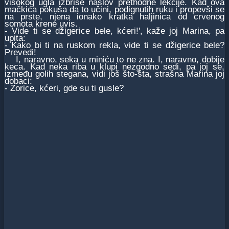
visokog ugla izbriše naslov prethodne lekcije. Kad ova
mačkica pokuša da to učini, podignutih ruku i propevši se
na prste, njena ionako kratka haljinica od crvenog
somota krene uvis.
- Vide ti se džigerice bele, kćeri!', kaže joj Marina, pa
upita:
- Kako bi ti na ruskom rekla, vide ti se džigerice bele?
Prevedi!
I, naravno, seka u miniću to ne zna. I, naravno, dobije
keca. Kad neka riba u klupi nezgodno sedi, pa joj se,
između golih stegana, vidi još što-šta, strašna Marina joj
dobaci:
- Zorice, kćeri, gde su ti gusle?