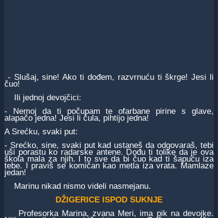
- Slušaj, sine! Ako ti dođem, razvrnuću ti škrge! Jesi li
čuo!
Ili jednoj devojčici:
- Nemoj da ti počupam te ofarbane pirine s glave,
alapačo jedna! Jesi li čula, pihtijo jedna!
A Srećku, svaki put:
- Srećko, sine, svaki put kad ustaneš da odgovaraš, tebi
uši porastu ko radarske antene. Dođu ti tolike da je ova
škola mala za njih. I to sve da bi čuo kad ti šapuću iza
tebe. I praviš se komičan kao metla iza vrata. Mamlaze
jedan!
Marinu nikad nismo videli nasmejanu.
DŽIGERICE ISPOD SUKNJE
Profesorka Marina, zvana Meri, ima pik na devojke.