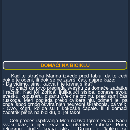
DOMAĆI NA BICIKLU
Kad te strašna Marina izvede pred tablu, da te cedi
dokle te oceni, ili dok se ne završi čas, najpre kaže:
- Da vidimo, sine, kakva ti je krvna slika?
To znači da prvo pregleda svesku za domaće zadatke
i račnik. Kad joj Zorica, ljuljkajući sisice, donese svoju
svesku, kupusaru, pisanu uvek na brzinu, pred sami čas
ruskoga, Meri pogleda preko cvikera nju, odmeri je, pa
onda ispod crnog okvira njen neuredni škrabopis, pa veli:
- Ovo, kćeri, ko da su ti kokoške čapale. Ili ti domaći
zadatak pišeš na biciklu, a, jel tako!
Celi proces ispitivanja Meri naziva Igrom kviza. Kao i
svaki kviz, i njen kviz ima utvrđene rubrike. Prvo,
rekosmo, dođe 'krvna slika'. Drugo je 'koliko se