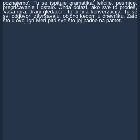
poznajemo'. Tu se ispituje gramatika, lekcije, pesmice,
prepričavanje i ostalo. Onda dolazi, ako sve to prođeš,
'vaša igra, dragi gledaoci'. To bi bila konverzacija. Tu se
svi odgovori završavaju, obično kecom u dnevniku. Zato
što u ovoj igri Meri pita sve što joj padne na pamet.