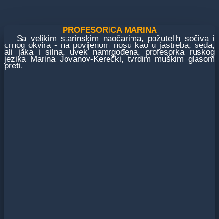
PROFESORICA MARINA
Sa velikim starinskim naočarima, požutelih sočiva i
crnog okvira - na povijenom nosu kao u jastreba, seda,
ali jaka i silna, uvek namrgođena, profesorka ruskog
jezika Marina Jovanov-Kerečki, tvrdim muškim glasom
preti.