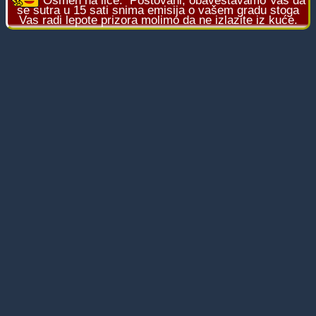
Osmeh na lice:
Poštovani, obaveštavamo Vas da
se sutra u 15 sati snima emisija o vašem gradu stoga
Vas radi lepote prizora molimo da ne izlazite iz kuće.