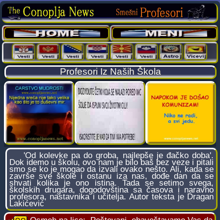
Profesori Iz Naših Škola
'Od kolevke pa do groba, najlepše je đačko doba'.
Dok idemo u školu, ovo nam je bilo baš bez veze i pitali
smo se ko je mogao da izvali ovako nešto. Ali, kada se
završe sve škole i ostanu iza nas, dođe dan da se
shvati kolika je ono istina. Tada se setimo svega,
školskih drugara, dogodovština sa časova i naravno
profesora, nastavnika i učitelja. Autor teksta je Dragan
Lakićević