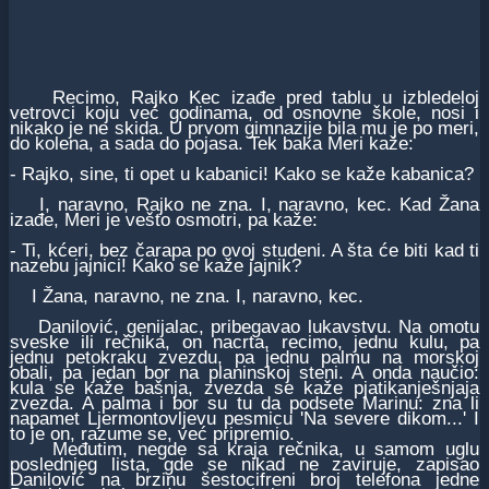
Recimo, Rajko Kec izađe pred tablu u izbledeloj
vetrovci koju već godinama, od osnovne škole, nosi i
nikako je ne skida. U prvom gimnazije bila mu je po meri,
do kolena, a sada do pojasa. Tek baka Meri kaže:
- Rajko, sine, ti opet u kabanici! Kako se kaže kabanica?
I, naravno, Rajko ne zna. I, naravno, kec. Kad Žana
izađe, Meri je vešto osmotri, pa kaže:
- Ti, kćeri, bez čarapa po ovoj studeni. A šta će biti kad ti
nazebu jajnici! Kako se kaže jajnik?
I Žana, naravno, ne zna. I, naravno, kec.
Danilović, genijalac, pribegavao lukavstvu. Na omotu
sveske ili rečnika, on nacrta, recimo, jednu kulu, pa
jednu petokraku zvezdu, pa jednu palmu na morskoj
obali, pa jedan bor na planinskoj steni. A onda naučio:
kula se kaže bašnja, zvezda se kaže pjatikanješnjaja
zvezda. A palma i bor su tu da podsete Marinu: zna li
napamet Ljermontovljevu pesmicu 'Na severe dikom...' I
to je on, razume se, već pripremio.
Međutim, negde sa kraja rečnika, u samom uglu
poslednjeg lista, gde se nikad ne zaviruje, zapisao
Danilović na brzinu šestocifreni broj telefona jedne