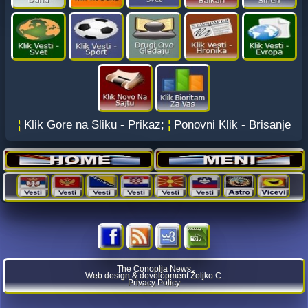
¦
Klik Gore na Sliku - Prikaz;
¦
Ponovni Klik - Brisanje