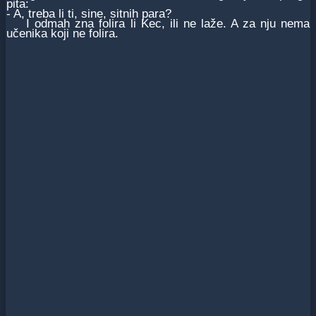
pita:
- A, treba li ti, sine, sitnih para?
I odmah zna folira li Kec, ili ne laže. A za nju nema
učenika koji ne folira.