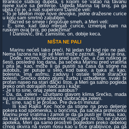
Brankice slatkog dupeta, s kojom se vatao na tavanu
njene kuće sa periferije. Ugleda Marina taj broj, pa ga
upita čiji je, a naš superiorni Danilče veli:
- To je telefon moje nove devojke, jedne dražesne curice
u koju sam smrtno zaljubljen.
Razred se smeje i prigušuje smeh, a Meri veli:
- E, sine, kad tako menjaš curice, izmenjaj nam na
ruskom ovaj broj, po padežima!'
I Danilović, bre, zamislite, on, dobije keca.
NIŠTA NE PALI
Marinu nećeš lako preći. Ni jedan fol kod nje ne pali.
Nema fazona na koji se Meri može zeznuti. Takva je ona.
Dođe, recimo, Srećko pred sam čas, a čas ruskog je
šesti, poslednji tog dana, pa sečeka Marinu pred vratima
i pita je, kao, može li ga pustiti sa časa da stigne na
autobus, jer putuje u selo, kod bake, a baka je, kao,
bolesna, ima astmu, zaduvu i ostale teške staračke
bolesti. Srećko dobro glumi žurbu i uzbuđenje, svaki bi
profan naseo na stari đački štos, a Meri ga samo pogleda
preko onih dotrajalih naočara i kaže:
- Je li to sine, onaj zeleni autobus?
- Da, da, zeleni - užurbano glavom klima Srećko, mada
su svi autobusi prigradskog saobraćaja zeleni.
- E, sine, sad ti je prošao. Pre dva-tri minuta!
Ili kad Rajko Kec hoće da stigne na prvo deljenje
pokera kod spomenika, u borićima, pa sačeka profesorku
Marinu pred vratima i zamoli je da ga pusti jer treba, kao,
da kupi neke lekove bolesnoj majci, pre no što se zatvori
apoteka. Meri ga samo prostreli pogledom preko debelog
crnog okvira na svom nosu kao u tice grabljivice, pa ga