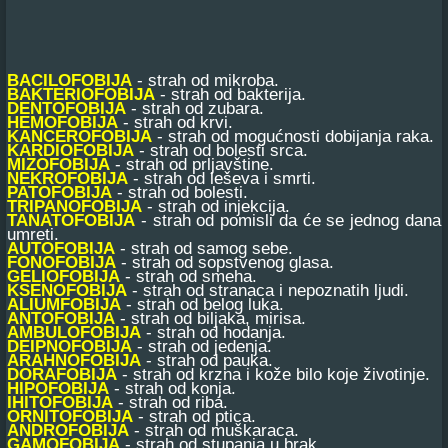
BACILOFOBIJA
- strah od mikroba.
BAKTERIOFOBIJA
- strah od bakterija.
DENTOFOBIJA
- strah od zubara.
HEMOFOBIJA
- strah od krvi.
KANCEROFOBIJA
- strah od mogućnosti dobijanja raka.
KARDIOFOBIJA
- strah od bolesti srca.
MIZOFOBIJA
- strah od prljavštine.
NEKROFOBIJA
- strah od leševa i smrti.
PATOFOBIJA
- strah od bolesti.
TRIPANOFOBIJA
- strah od injekcija.
TANATOFOBIJA
- strah od pomisli da će se jednog dana
umreti.
AUTOFOBIJA
- strah od samog sebe.
FONOFOBIJA
- strah od sopstvenog glasa.
GELIOFOBIJA
- strah od smeha.
KSENOFOBIJA
- strah od stranaca i nepoznatih ljudi.
ALIUMFOBIJA
- strah od belog luka.
ANTOFOBIJA
- strah od biljaka, mirisa.
AMBULOFOBIJA
- strah od hodanja.
DEIPNOFOBIJA
- strah od jedenja.
ARAHNOFOBIJA
- strah od pauka.
DORAFOBIJA
- strah od krzna i kože bilo koje životinje.
HIPOFOBIJA
- strah od konja.
IHITOFOBIJA
- strah od riba.
ORNITOFOBIJA
- strah od ptica.
ANDROFOBIJA
- strah od muškaraca.
GAMOFOBIJA
- strah od stupanja u brak.