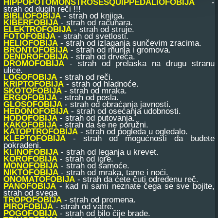
HIPPOPOTOMONSTROSESQUIPPEDALIOFOBIJA
-
strah od dugih reči !!!
BIBLIOFOBIJA
- strah od knjiga.
KIBERFOBIJA
- strah od računara.
ELEKTROFOBIJA
- strah od struje.
FOTOFOBIJA
- strah od svetlosti.
HELIOFOBIJA
- strah od izlaganja sunčevim zracima.
BRONTOFOBIJA
- strah od munja i gromova.
DENDROFOBIJA
- strah od drveća.
DROMOFOBIJA
- strah od prelaska na drugu stranu
ulice.
LOGOFOBIJA
- strah od reči.
KRIPTOFOBIJA
- strah od hladnoće.
SKOTOFOBIJA
- strah od mraka.
ERGOFOBIJA
- strah od posla.
GLOSOFOBIJA
- strah od obraćanja javnosti.
HEDONOFOBIJA
- strah od osećanja udobnosti.
HODOFOBIJA
- strah od putovanja.
KAKOFOBIJA
- strah da se ne poružni.
KATOPTROFOBIJA
- strah od pogleda u ogledalo.
KLEPTOFOBIJA
- strah od mogućnosti da budete
pokradeni.
KLINOFOBIJA
- strah od leganja u krevet.
KOROFOBIJA
- strah od igre.
MONOFOBIJA
- strah od samoće.
NIKTOFOBIJA
- strah od mraka, tame i noći.
ONOMATOFOBIJA
- strah da ćete čuti određenu reč.
PANOFOBIJA
- kad ni sami neznate čega se sve bojite,
strah od svega
TROPOFOBIJA
- strah od promena.
PIROFOBIJA
- strah od vatre.
POGOFOBIJA
- strah od bilo čije brade.