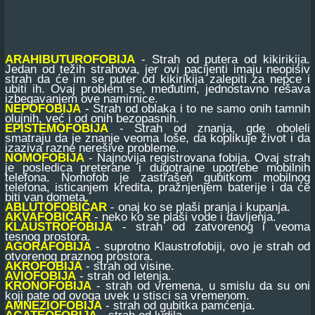
ARAHIBUTUROFOBIJA
- Strah od putera od kikirikija.
Jedan od težih strahova, jer ovi pacijenti imaju neopisiv
strah da će im se puter od kikirikija zalepiti za nepce i
ubiti ih. Ovaj problem se, međutim, jednostavno rešava
izbegavanjem ove namirnice.
NEPOFOBIJA
- Strah od oblaka i to ne samo onih tamnih
olujnih, već i od onih bezopasnih.
EPISTEMOFOBIJA
- Strah od znanja, gde oboleli
smatraju da je znanje veoma loše, da koplikuje život i da
izaziva razne nerešive probleme.
NOMOFOBIJA
- Najnovija registrovana fobija. Ovaj strah
je posledica preterane i dugotrajne upotrebe mobilnih
telefona. Nomofob je zastrašen gubitkom mobilnog
telefona, isticanjem kredita, pražnjenjem baterije i da će
biti van dometa.
ABLUTOFOBIČAR
- onaj ko se plaši pranja i kupanja.
AKVAFOBIČAR
- neko ko se plaši vode i davljenja.
KLAUSTROFOBIJA
- strah od zatvorenog i veoma
tesnog prostora.
AGORAFOBIJA
- suprotno Klaustrofobiji, ovo je strah od
otvorenog praznog prostora.
AKROFOBIJA
- strah od visine.
AVIOFOBIJA
- strah od letenja.
KRONOFOBIJA
- strah od vremena, u smislu da su oni
koji pate od ovoga uvek u stisci sa vremenom.
AMNEZIOFOBIJA
- strah od gubitka pamćenja.