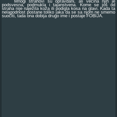
Mnogi strahovi su opravdani, ali većina njih je
podsvesna, podmukla i tajanstvena. Kome se još od
straha nije naježila koža ili podigla kosa na glavi. Kada ta
nelagodnost postane toliko jaka da se sa njom ne smemo
suočiti, tada ona dobija drugo ime i postaje FOBIJA.