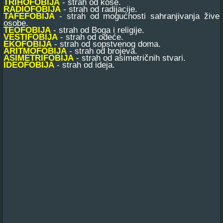
TRIHOFOBIJA
- strah od kose.
RADIOFOBIJA
- strah od radijacije.
TAFEFOBIJA
- strah od mogućnosti sahranjivanja žive
osobe.
TEOFOBIJA
- strah od Boga i religije.
VESTIFOBIJA
- strah od odeće.
EKOFOBIJA
- strah od sopstvenog doma.
ARITMOFOBIJA
- strah od brojeva.
ASIMETRIFOBIJA
- strah od asimetričnih stvari.
IDEOFOBIJA
- strah od ideja.