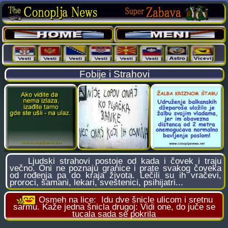
Fobije i Strahovi
Ljudski strahovi postoje od kada i čovek i traju
večno. Oni ne poznaju granice i prate svakog čoveka
od rođenja pa do kraja života. Lečili su ih vračevi,
proroci, šamani, lekari, sveštenici, psihijatri...
Osmeh na lice:
Idu dve šnicle ulicom i sretnu
sarmu. Kaže jedna šnicla drugoj: Vidi one, do juče se
tucala sada se pokrila