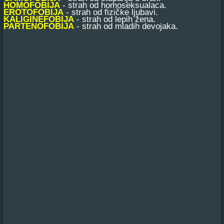
HOMOFOBIJA
- strah od homoseksualaca.
EROTOFOBIJA
- strah od fizičke ljubavi.
KALIGINEFOBIJA
- strah od lepih žena.
PARTENOFOBIJA
- strah od mladih devojaka.