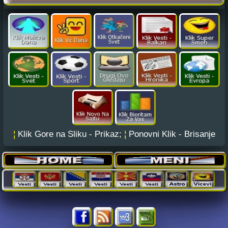
¦
Klik Gore na Sliku - Prikaz;
¦
Ponovni Klik - Brisanje