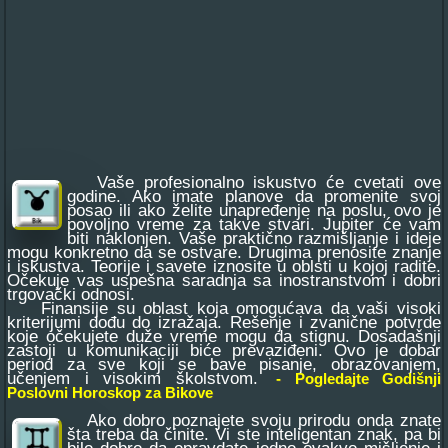
Vaše profesionalno iskustvo će cvetati ove
godine. Ako imate planove da promenite svoj
posao ili ako želite unapređenje na poslu, ovo je
povoljno vreme za takve stvari. Jupiter će vam
biti naklonjen. Vaše praktično razmišljanje i ideje
mogu konkretno da se ostvare. Drugima prenosite znanje
i iskustva. Teorije i savete iznosite u oblsti u kojoj radite.
Očekuje vas uspešna saradnja sa inostranstvom i dobri
trgovački odnosi.
Finansije su oblast koja omogućava da vaši visoki
kriterijumi dođu do izražaja. Rešenje i zvanične potvrde
koje očekujete duže vreme mogu da stignu. Dosadašnji
zastoji u komunikaciji biće prevaziđeni. Ovo je dobar
period za sve koji se bave pisanje, obrazovanjem,
učenjem i visokim školstvom.
- Pogledajte Godišnji
Poslovni Horoskop za Bikove
Ako dobro poznajete svoju prirodu onda znate
šta treba da činite. Vi ste inteligentan znak, pa bi