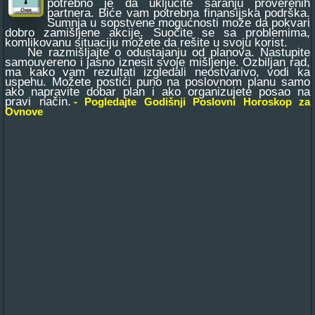
potrebno je da uključite saranju proverenih
partnera. Biće vam potrebna finansijska podrška.
Sumnja u sopstvene mogućnosti može da pokvari
dobro zamišljene akcije. Suočite se sa problemima,
komlikovanu situaciju možete da rešite u svoju korist.
Ne razmišljajte o odustajanju od planova. Nastupite
samouvereno i jasno iznesit svoje mišljenje. Ozbiljan rad,
ma kako vam rezultati izgledali neostvarivo, vodi ka
uspehu. Možete postići puno na poslovnom planu samo
ako napravite dobar plan i ako organizujete posao na
pravi način.
- Pogledajte Godišnji Poslovni Horoskop za
Ovnove