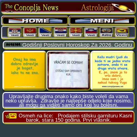
Godišnji Poslovni Horoskop Za 2026. Godinu
Upravljajte drugima onako kako biste voleli da vama
neko upravlja.
Zdravlje je najljepše odjelo koje nosimo,
ali mogu ga vidjeti samo oni koji su bolesni.
Osmeh na lice:
Prodajem stilsku garnituru Kasni
barok, stara 150 godina. Prvi vlasnik.