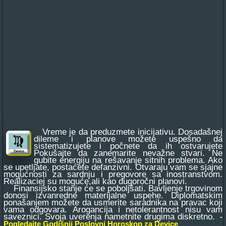
Vreme je da preduzmete inicijativu. Dosadašnej
dileme i planove možete uspešno da
sistematizujete i počnete da ih ostvarujete
Pokušajte da zanemarite nevažne stvari. Ne
gubite energiju na rešavanje sitnih problema. Ako
se upetljate, postaćete defanzivni. Otvaraju vam se sjajne
mogućnosti za sardnju i pregovore sa inostranstvom.
Realizaciej su moguće,ali kao dugoročni planovi.
Finansijsko stanje će se poboljšati. Bavljenje trgovinom
donosi izvanredne materijalne uspehe. Diplomatskim
ponašanjem možete da usmerite saradnika na pravac koji
vama odgovara. Arogancija i netolerantnost nisu vam
saveznici. Svoja uverenja nametnite drugima diskretno.
-
Pogledajte Godišnji Poslovni Horoskop za Device