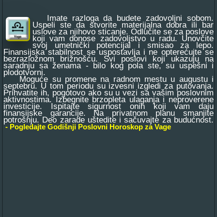
Imate razloga da budete zadovoljni sobom.
Uspeli ste da stvorite materijalna dobra ili bar
uslove za njihovo sticanje. Odlučite se za poslove
koji vam donose zadovoljstvo u radu. Unovčite
svoj umetnički potencijal i smisao za lepo.
Finansijska stabilnost se uspostavlja i ne opterećujte se
bezrazložnom brižnošću. Svi poslovi koji ukazuju na
saradnju sa ženama - bilo kog pola ste, su uspešni i
plodotvorni.
Moguće su promene na radnom mestu u augustu i
septebru. U tom periodu su izvesni izgledi za putovanja.
Prihvatite ih, pogotovo ako su u vezi sa vašim poslovnim
aktivnostima. Izbegnite brzopleta ulaganja i neproverene
investicije. Ispitajte sigurnost onih koji vam daju
finansijske garancije. Na privatnom planu smanjite
potrošnju. Deo zarade uštedite i sačuvajte za budućnost.
- Pogledajte Godišnji Poslovni Horoskop za Vage