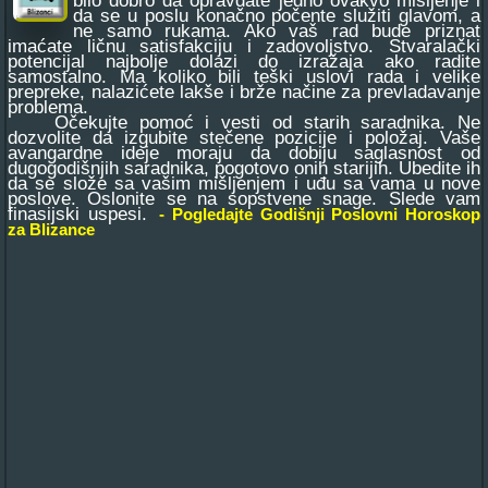
bilo dobro da opravdate jedno ovakvo mišljenje i
da se u poslu konačno počente služiti glavom, a
ne samo rukama. Ako vaš rad bude priznat
imaćate ličnu satisfakciju i zadovoljstvo. Stvaralački
potencijal najbolje dolazi do izražaja ako radite
samostalno. Ma koliko bili teški uslovi rada i velike
prepreke, nalazićete lakše i brže načine za prevladavanje
problema.
Očekujte pomoć i vesti od starih saradnika. Ne
dozvolite da izgubite stečene pozicije i položaj. Vaše
avangardne ideje moraju da dobiju saglasnost od
dugogodišnjih saradnika, pogotovo onih starijih. Ubedite ih
da se slože sa vašim mišljenjem i uđu sa vama u nove
poslove. Oslonite se na sopstvene snage. Slede vam
finasijski uspesi.
- Pogledajte Godišnji Poslovni Horoskop
za Blizance