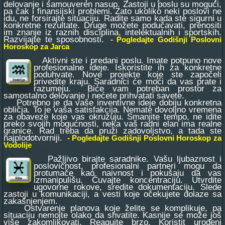
delovanje i samouveren nasup. Zastoji u poslu su mogući,
pa čak i finansijski problemi. Zato ukoliko neki poslovi ne
idu, ne forsirajte situaciju. Radite samo kada ste sigurni u
konkretne rezultate. Druge možete podučavati, prenositi
im znanje iz raznih disciplina, intelektualnih i sportskih.
Razvijajte te sposobnosti.
- Pogledajte Godišnji Poslovni
Horoskop za Jarca
Aktivni ste i predani poslu. Imate potpuno nove
profesionalne ideje. Iskoristite ih za konkretne
poduhvate. Nove projekte koje ste započeli
privedite kraju. Saradnici će moći da vas prate i
razumeju. Biće vam potreban prostor za
samostalno delovanje i nećete prihvatati savete.
Potrebno je da vaše inventivne ideje dobiju konkretna
obličja. To je vaša satisfakcija. Nemate dovoljno vremena
za obaveze koje vas okružuju. Smanjite tempo, ne idite
preko svojih mogućnosti, neka vaš radni elan ima realne
granice. Rad treba da pruži zadovoljstvo, a tada ste
najplodotvorniji.
- Pogledajte Godišnji Poslovni Horoskop za
Vodolije
Pažljivo birajte saradnike. Vašu ljubaznost i
poslovičnost, profesionalni partneri mogu da
protumače kao naivnost i pokušaju da vas
izmanipulišu. Čuvajte koncentraciju. Utvrdite
ugovorne rokove, sredite dokumentaciju. Slede
zastoji u komunikaciji, a vesti koje očekujete dolaze sa
zakašnjenjem.
Ostvarenje planova koje želite se komplikuje, pa
situaciju nemojte olako da shvatite. Kasnije se može još
više zakomlikovati. Reagujte brzo. Koristit urođeni