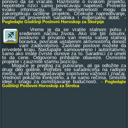
ponovo da se vraćate. Razmislite o svakom projektu,
nepotrebni rizici samo povećavaju napetost. Proverite
svaku informaciju. Sitne nesmotrenosti mogu da
zakomplikuju ozbiljne projekte. Očekujte napredovanje,
pomoć od proverenih saradnika i materijalnu dobit.
-
Pogledajte Godišnji Poslovni Horoskop za Škorpije
Vreme je da se vratite stalnom polsu i
sređenom načinu života. Ako ste bili odsutni,
poslovno ili privatno van mesta vašeg stalnog
boravka, povratak ustaljenim aktivnostima donosi
vam zadovoljstvo. Zaostale poslove možete da
privedete kraju. Nastupajte samouvereno i autoritativno,
samo ako imate čvrste osnove za to. Saradnici će umeti
to da cene. Odgovorno prihbatite obaveze. Osmislite
projekte i zauzmite startnu poziciju.
Moguće je predlog za putovanje, ali ga odložite za
drugi deo godine. Potrebni ste saradnicima na radnom
mestu, ali ne prenaglašavajte sopstvenu važnost i značaj.
Vrednost pokažite konkretno, a ne samo rečima. Smislite
ideje i snagu za osmišljavanje budućnosti.
- Pogledajte
Godišnji Poslovni Horoskop za Strelca