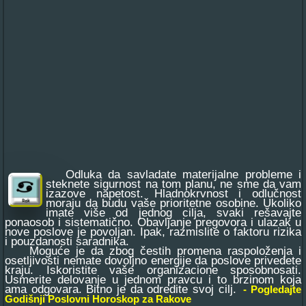
Odluka da savladate materijalne probleme i
steknete sigurnost na tom planu, ne sme da vam
izazove napetost. Hladnokrvnost i odlučnost
moraju da budu vaše prioritetne osobine. Ukoliko
imate više od jednog cilja, svaki rešavajte
ponaosob i sistematično. Obavljanje pregovora i ulazak u
nove poslove je povoljan. Ipak, razmislite o faktoru rizika
i pouzdanosti saradnika.
Moguće je da zbog čestih promena raspoloženja i
osetljivosti nemate dovoljno energije da poslove privedete
kraju. Iskoristite vaše organizacione sposobnosati.
Usmerite delovanje u jednom pravcu i to brzinom koja
ama odgovara. Bitno je da odredite svoj cilj.
- Pogledajte
Godišnji Poslovni Horoskop za Rakove