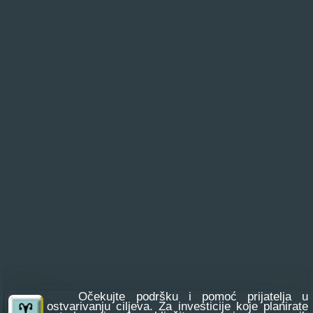
Očekujte podršku i pomoć prijatelja u
ostvarivanju ciljeva. Za investicije koje planirate