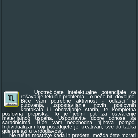
Upotrebićete intelektualne potencijale za
rešavanje tekućih problema. To neće biti dovoljno.
Biće vam potrebne aktivnost - odlasci na
putovanja, uspostavljanje novih poslovnih
kontakata ili obnavljanje starih, te kompletna
poslovna prepiska. To je jedini put za ostvarenje
materijalnog uspeha. Uspostavite dobre odnose sa
saradnicima. Biće vam neophodna njihova pomoć.
Individualizam koji posedujete je kreativan, sve do tačka
gde prelazi u tvrdoglavost.
Ne rušite mostove kada ih pređete, možda ćete morati