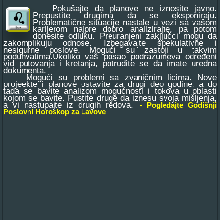
Pokušajte da planove ne iznosite javno.
Prepustite drugima da se eksponiraju.
Problematične situacije nastale u vezi sa vašom
karijerom najpre dobro analizirajte, pa potom
donesite odluku. Preuranjeni zaključci mogu da
zakomplikuju odnose. Izbegavajte špekulativne i
nesigurne poslove. Mogući su zastoji u takvim
poduhvatima.Ukoliko vaš posao podrazumeva određeni
vid putovanja i kretanja, potrudite se da imate uredna
dokumenta.
Mogući su problemi sa zvaničnim licima. Nove
projeekte i planove ostavite za drugi deo godine, a do
tada se bavite analizom mogućnosti i tokova u oblasti
kojom se bavite. Pustite druge da iznesu svoja mišljenja,
a vi nastupajte iz drugih redova.
- Pogledajte Godišnji
Poslovni Horoskop za Lavove