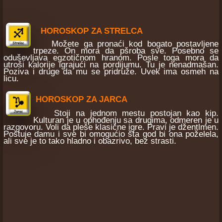
HOROSKOP ZA STRELCA
Možete ga pronaći kod bogato postavljene
trpeze. On mora da pšroba sve. Posebno se
oduševljava egzotičnom hranom. Posle toga mora da
utroši kalorije igrajući na pordijumu. Tu je nenadmašan.
Poziva i druge da mu se pridruže. Uvek ima osmeh na
licu.
HOROSKOP ZA JARCA
Stoji na jednom mestu postojan kao kip.
Kulturan je u ophođenju sa drugima, odmeren je u
razgovoru. Voli da pleše klasične igre. Pravi je džentlmen.
Poštuje damu i sve bi omogućio šta god bi ona poželela,
ali sve je to tako hladno i obazrivo, bez strasti.