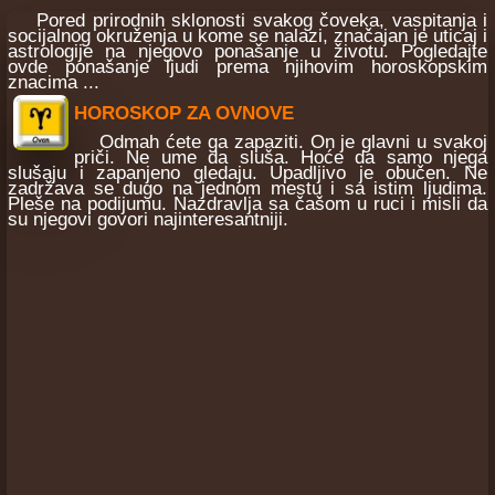
Pored prirodnih sklonosti svakog čoveka, vaspitanja i
socijalnog okruženja u kome se nalazi, značajan je uticaj i
astrologije na njegovo ponašanje u životu. Pogledajte
ovde ponašanje ljudi prema njihovim horoskopskim
znacima ...
HOROSKOP ZA OVNOVE
Odmah ćete ga zapaziti. On je glavni u svakoj
priči. Ne ume da sluša. Hoće da samo njega
slušaju i zapanjeno gledaju. Upadljivo je obučen. Ne
zadržava se dugo na jednom mestu i sa istim ljudima.
Pleše na podijumu. Nazdravlja sa čašom u ruci i misli da
su njegovi govori najinteresantniji.