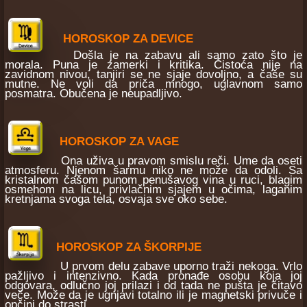
HOROSKOP ZA DEVICE
Došla je na zabavu ali samo zato što je
morala. Puna je zamerki i kritika. Čistoća nije na
zavidnom nivou, tanjiri se ne sjaje dovoljno, a čaše su
mutne. Ne voli da priča mnogo, uglavnom samo
posmatra. Obučena je neupadljivo.
HOROSKOP ZA VAGE
Ona uživa u pravom smislu reči. Ume da oseti
atmosferu. Njenom šarmu niko ne može da odoli. Sa
kristalnom čašom punom penušavog vina u ruci, blagim
osmehom na licu, privlačnim sjajem u očima, laganim
kretnjama svoga tela, osvaja sve oko sebe.
HOROSKOP ZA ŠKORPIJE
U prvom delu zabave uporno traži nekoga. Vrlo
pažljivo i intenzivno. Kada pronađe osobu koja joj
odgovara, odlučno joj prilazi i od tada ne pušta je čitavo
veče. Može da je ugnjavi totalno ili je magnetski privuče i
opčini do strasti.