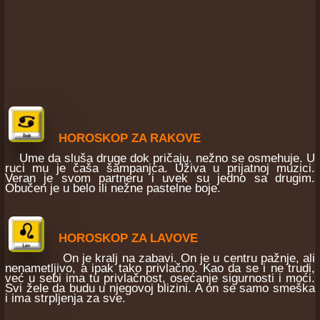
HOROSKOP ZA RAKOVE
Ume da sluša druge dok pričaju. nežno se osmehuje. U
ruci mu je čaša šampanjca. Uživa u prijatnoj muzici.
Veran je svom partneru i uvek su jedno sa drugim.
Obučen je u belo ili nežne pastelne boje.
HOROSKOP ZA LAVOVE
On je kralj na zabavi. On je u centru pažnje, ali
nenametljivo, a ipak tako privlačno. Kao da se i ne trudi,
već u sebi ima tu privlačnost, osećanje sigurnosti i moći.
Svi žele da budu u njegovoj blizini. A on se samo smeška
i ima strpljenja za sve.