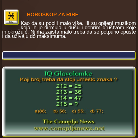
HOROSKOP ZA RIBE
Kao da su popili malo više. Ili su opijeni muzikom
koja ih je dirmula u dušu i dobrim društvom koje
ih okružuje. Njima zaista malo treba da se potpuno opuste
i da uživaju do maksimuma.