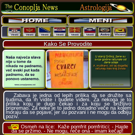
Kako Se Provodite
Zabava je jedna od lepih prilika da se družite sa
ljudima, da ih vidite i budete viđeni. Za nekoga je to
prilika koju je dugo čekao i za koju se brižljivo
pripremao. Za neke je to jedno dosadno veče na kojem
moraju da se pojave, jer su pozvani i ne mogu da odbiju
poziv.
Osmeh na lice:
Kaže pomfrit pomfritici: - Hajde
da se pržimo. - Ne mogu, reče ona - imam kečap!