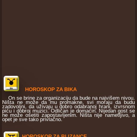
HOROSKOP ZA BIKA
On se brine za organizaciju da bude na najvišem nivou.
Ništa ne može da mu promakne, svi moraju da budu
zadovoljni, da uživaju u dobro odabranoj hrani, izvrsnom
piću i dobroj muzici. Odličan je domaćin. Nijedan gost se
ne može osetiti zapostavljenim. Ništa nije nametljivo, a
opet je sve tako privlačno.
HOROSKOP ZA BLIZANCE