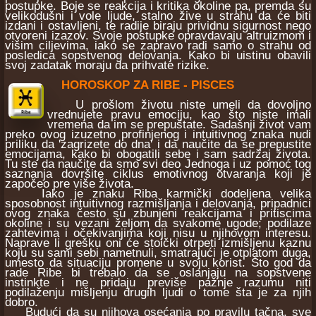
postupke. Boje se reakcija i kritika okoline pa, premda su
velikodušni i vole ljude, stalno žive u strahu da će biti
izdani i ostavljeni, te radije biraju prividnu sigurnost nego
otvoreni izazov. Svoje postupke opravdavaju altruizmom i
višim ciljevima, iako se zapravo radi samo o strahu od
posledica sopstvenog delovanja. Kako bi uistinu obavili
svoj zadatak moraju da prihvate rizike.
HOROSKOP ZA RIBE - PISCES
U prošlom životu niste umeli da dovoljno
vrednujete pravu emociju, kao što niste imali
vremena da im se prepuštate. Sadašnji život vam
preko ovog izuzetno profinjenog i intuitivnog znaka nudi
priliku da 'zagrizete do dna' i da naučite da se prepustite
emocijama, kako bi obogatili sebe i sam sadržaj života.
Tu ste da naučite da smo svi deo Jednoga i uz pomoć tog
saznanja dovršite ciklus emotivnog otvaranja koji je
započeo pre više života.
Iako je znaku Riba karmički dodeljena velika
sposobnost intuitivnog razmišljanja i delovanja, pripadnici
ovog znaka često su zbunjeni reakcijama i pritiscima
okoline i su vezani željom da svakome ugode; podilaze
zahtevima i očekivanjima koji nisu u njihovom interesu.
Naprave li grešku oni će stoički otrpeti izmišljenu kaznu
koju su sami sebi nametnuli, smatrajući je otplatom duga,
umesto da situaciju promene u svoju korist. Što god da
rade Ribe bi trebalo da se oslanjaju na sopstvene
instinkte i ne pridaju previše pažnje razumu niti
podilaženju mišljenju drugih ljudi o tome šta je za njih
dobro.
Budući da su njihova osećanja po pravilu tačna, sve