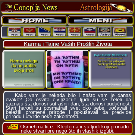
Karma i Tajne Vaših Prošlih Života
Kako vam je nekada bilo i zašto vam je danas
ovako? Od osvita civilizacije ljudi su se želeli da
saznaju šta donosi sutrašnji dan, šta donosi budućnost.
Stari narodi su posmatrali svet oko sebe, uočavali i
beležili promene prirode i pokušavali da predvide
prirodu i utvrde neke zakonitosti.
Osmeh na lice:
Kleptomani su ljudi koji pronađu
neke stvari pre nego što ih vlasnik izgubi.