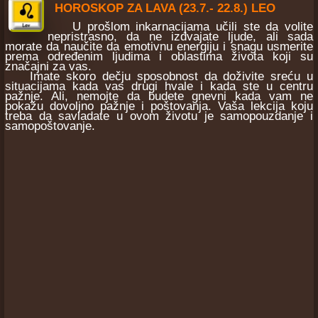
HOROSKOP ZA LAVA (23.7.- 22.8.) LEO
U prošlom inkarnacijama učili ste da volite
nepristrasno, da ne izdvajate ljude, ali sada
morate da naučite da emotivnu energiju i snagu usmerite
prema određenim ljudima i oblastima života koji su
značajni za vas.
Imate skoro dečju sposobnost da doživite sreću u
situacijama kada vas drugi hvale i kada ste u centru
pažnje. Ali, nemojte da budete gnevni kada vam ne
pokažu dovoljno pažnje i poštovanja. Vaša lekcija koju
treba da savladate u ovom životu je samopouzdanje i
samopoštovanje.