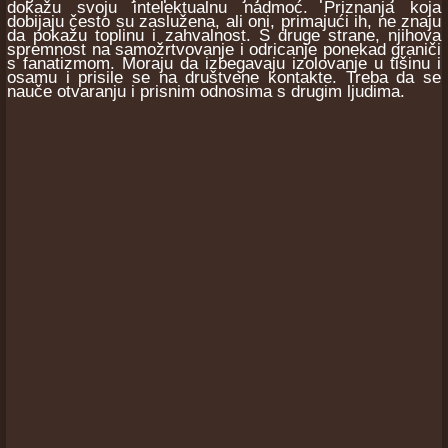
dokažu svoju intelektualnu nadmoć. Priznanja koja
dobijaju često su zaslužena, ali oni, primajući ih, ne znaju
da pokažu toplinu i zahvalnost. S druge strane, njihova
spremnost na samožrtvovanje i odricanje ponekad graniči
s fanatizmom. Moraju da izbegavaju izolovanje u tišinu i
osamu i prisile se na društvene kontakte. Treba da se
nauče otvaranju i prisnim odnosima s drugim ljudima.