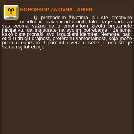
HOROSKOP ZA OVNA - ARIES
U prethodnim životima bili ste emotivno
neodlučni i zavisni od drugih, tako da je sada za
vas veoma važno da u emotivnom životu preuzmete
inicijativu, da insistirate na svojim potrebama i željama,
kako biste pronašli svoj izgubljeni identitet. Nemojte, pak,
otići u drugu krajnost, preteranu samostalnost, koja može
preći u egoizam. Upornost i vera u sebe je ono što je
vama najpotrebnije.