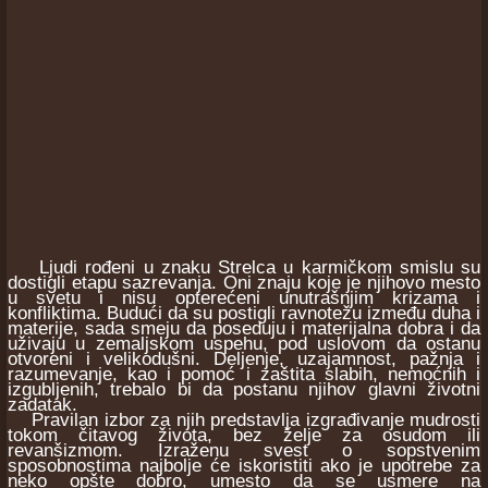
Ljudi rođeni u znaku Strelca u karmičkom smislu su
dostigli etapu sazrevanja. Oni znaju koje je njihovo mesto
u svetu i nisu opterećeni unutrašnjim krizama i
konfliktima. Budući da su postigli ravnotežu između duha i
materije, sada smeju da poseduju i materijalna dobra i da
uživaju u zemaljskom uspehu, pod uslovom da ostanu
otvoreni i velikodušni. Deljenje, uzajamnost, pažnja i
razumevanje, kao i pomoć i zaštita slabih, nemoćnih i
izgubljenih, trebalo bi da postanu njihov glavni životni
zadatak.
Pravilan izbor za njih predstavlja izgrađivanje mudrosti
tokom čitavog života, bez želje za osudom ili
revanšizmom. Izraženu svest o sopstvenim
sposobnostima najbolje će iskoristiti ako je upotrebe za
neko opšte dobro, umesto da se usmere na