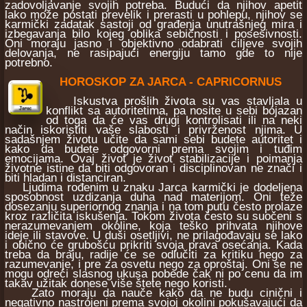
zadovoljavanje svojih potreba. Budući da njihov apetit
lako može postati prevelik i prerasti u pohlepu, njihov se
karmički zadatak sastoji od građenja unutrašnjeg mira i
izbegavanja bilo kojeg oblika sebičnosti i posesivnosti.
Oni moraju jasno i objektivno odabrati ciljeve svojih
delovanja, ne rasipajući energiju tamo gde to nije
potrebno.
HOROSKOP ZA JARCA - CAPRICORNUS
Iskustva prošlih života su vas stavljala u
konflikt sa autoritetima, pa nosite u sebi bojazan
od toga da će vas drugi kontrolisati ili na neki
način iskoristiti vaše slabosti i privrženost njima. U
sadašnjem životu učite da sami sebi budete autoritet i
kako da budete odgovorni prema svojim i tuđim
emocijama. Ovaj život je život stabilizacije i poimanja
životne istine da biti odgovoran i disciplinovan ne znači i
biti hladan i distanciran.
Ljudima rođenim u znaku Jarca karmički je dodeljena
sposobnost uzdizanja duha nad materijom. Oni teže
dosezanju superiornog znanja i na tom putu često prolaze
kroz različita iskušenja. Tokom života često su suočeni s
nerazumevanjem okoline, koja teško prihvata njihove
ideje ili stavove. U duši osetljivi, ne prilagođavaju se lako
i obično će grubošću prikriti svoja prava osećanja. Kada
treba da braju, radije će se odlučiti za kritiku nego za
razumevanje, i pre za osvetu nego za oproštaj. Oni se ne
mogu odreći slasnog ukusa pobede čak ni po cenu da im
takav užitak donese više štete nego koristi.
Zato moraju da nauče kako da ne budu cinični i
negativno nastrojeni prema svojoj okolini pokušavajući da