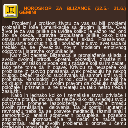
HOROSKOP ZA BLIZANCE (22.5.- 21.6.)
GEMINI
Problemi u prošlom životu za vas su bili problemi
proizašli iz loše komunikacije sa drugim ljudima. Ovaj
život je za vas prilika da uvidite koliko je važno reći ono
što se oseća. Ispravite propuštene prilike kako biste
ostvarili emotivno razumevanje i sklad. Posesivnost,
udaljavanje od drugih ljudi i povlačenje u svoj svet sada bi
trebalo da se prevaziđu novim modelom emotivnog
odgovora i ispravne komunikacije.
Karmički zadatak Blizanaca je pronalaženje sklada u
svojoj dvojnoj prirodi. Spretni, pokretljivi, znatiželjni i
nestalni, oni teško privode kraju zadatke koji su im zadati,
iako teže tome da ih obave. Krivicu za neuspehe koji
proizilaze iz takvog ponašanja uvek prebacuju na nekog
drugog, bežeći tako od suočavanja sa samom srži svojih
problema. Narcisoidni po prirodi, doživljavaju se boljima
od drugih, smatrajući svojim pravom da očekuju najbolje
položaje i priznanja, a ne shvataju da tako nešto treba i
zaslužiti.
Kako ih jednako koliko i zemaljske stvari privlače i
duhovna pitanja, moraju da nauče kako da svladaju svoju
površnost, promene raspoloženja i protivrečja između
svojih razmišljanja i delovanja. Da bi postigli unutarnju
ravnotežu treba da se posvete meditaciji, razmišljanju i
samokritičkoj analizi sopstvenih postupaka, a posebno
strpljenju i upornosti. Na taj način će naučiti da
prepoznaju rešenja svojih problema u onome u čemu
dotad nisu mogli da ih vide.