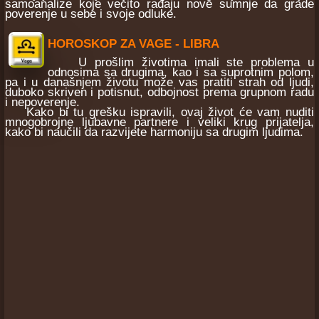
samoanalize koje večito rađaju nove sumnje da grade
poverenje u sebe i svoje odluke.
HOROSKOP ZA VAGE - LIBRA
U prošlim životima imali ste problema u
odnosima sa drugima, kao i sa suprotnim polom,
pa i u današnjem životu može vas pratiti strah od ljudi,
duboko skriven i potisnut, odbojnost prema grupnom radu
i nepoverenje.
Kako bi tu grešku ispravili, ovaj život će vam nuditi
mnogobrojne ljubavne partnere i veliki krug prijatelja,
kako bi naučili da razvijete harmoniju sa drugim ljudima.