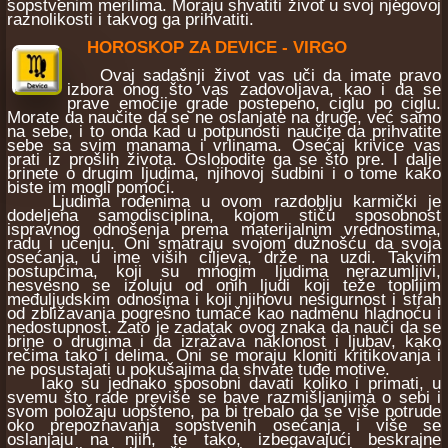
sopstvenim merilima. Moraju shvatiti život u svoj njegovoj
raznolikosti i takvog ga prihvatiti.
HOROSKOP ZA DEVICE - VIRGO
Ovaj sadašnji život vas uči da imate pravo
izbora onog što vas zadovoljava, kao i da se
prave emocije grade postepeno, ciglu po ciglu.
Morate da naučite da se ne oslanjate na druge, već samo
na sebe, i to onda kad u potpunosti naučite da prihvatite
sebe sa svim manama i vrlinama. Osećaj krivice vas
prati iz prošlih života. Oslobodite ga se što pre. I dalje
brinete o drugim ljudima, njihovoj sudbini i o tome kako
biste im mogli pomoći.
Ljudima rođenima u ovom razdoblju karmički je
dodeljena samodisciplina, kojom stiču sposobnost
ispravnog odnošenja prema materijalnim vrednostima,
radu i učenju. Oni smatraju svojom dužnošću da svoja
osećanja, u ime viših ciljeva, drže na uzdi. Takvim
postupcima, koji su mnogim ljudima nerazumljivi,
nesvesno se izoluju od onih ljudi koji teže toplijim
međuljudskim odnosima i koji njihovu nesigurnost i strah
od zbližavanja pogrešno tumače kao nadmenu hladnoću i
nedostupnost. Zato je zadatak ovog znaka da nauči da se
brine o drugima i da izražava naklonost i ljubav, kako
rečima tako i delima. Oni se moraju kloniti kritikovanja i
ne posustajati u pokušajima da shvate tuđe motive.
Iako su jednako sposobni davati koliko i primati, u
svemu što rade previše se bave razmišljanjima o sebi i
svom položaju uopšteno, pa bi trebalo da se više potrude
oko prepoznavanja sopstvenih osećanja i više se
oslanjaju na njih, te tako, izbegavajući beskrajne