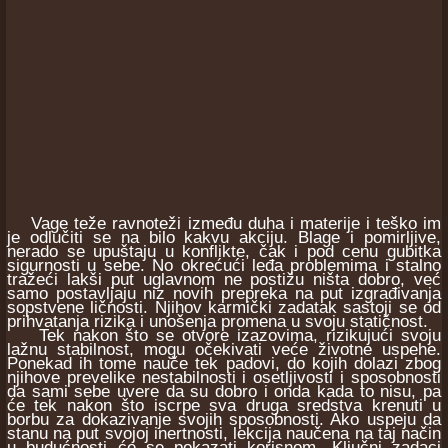
Vage teže ravnoteži između duha i materije i teško im
je odlučiti se na bilo kakvu akciju. Blage i pomirljive,
nerado se upuštaju u konflikte, čak i pod cenu gubitka
sigurnosti u sebe. No okrećući leđa problemima i stalno
tražeći lakši put uglavnom ne postižu ništa dobro, već
samo postavljaju niz novih prepreka na put izgrađivanja
sopstvene ličnosti. Njihov karmički zadatak sastoji se od
prihvatanja rizika i unošenja promena u svoju statičnost.
Tek nakon što se otvore izazovima, rizikujući svoju
lažnu stabilnost, mogu očekivati veće životne uspehe.
Ponekad ih tome nauče tek padovi, do kojih dolazi zbog
njihove prevelike nestabilnosti i osetljivosti i sposobnosti
da sami sebe uvere da su dobro i onda kada to nisu, pa
će tek nakon što iscrpe sva druga sredstva krenuti u
borbu za dokazivanje svojih sposobnosti. Ako uspeju da
stanu na put svojoj inertnosti, lekcija naučena na taj način
u budućnosti će se pokazati korisnom. Ključni zadaci