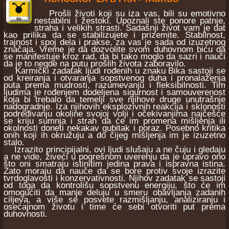
Prošli životi koji su iza vas, bili su emotivno
nestabilni i žestoki. Upoznali ste ponore patnje,
straha i velikih strasti. Sadašnji život vam je dat
kao prilika da se stabilizujete i prizemite. Stabilnost,
trajnost i spoj dela i prakse, za vas je sada od izuzetnog
značaja. Vreme je da dozvolite svom duhovnom biću da
se manifestuje kroz rad, da bi tako moglo da sazri i nauči
da je to negde na putu prošlih života zaboravilo.
Karmički zadatak ljudi rođenih u znaku Bika sastoji se
od kreiranja i otvaranja sopstvenog duha i pronalaženja
puta prema mudrosti, razumevanju i fleksibilnosti. Tim
ljudima je rođenjem dodeljena sigurnost i samouverenost
koja bi trebalo da temelji sve njihove druge unutrašnje
nadogradnje. Iza njihovih eksplozivnih reakcija i sklonosti
podređivanju okoline svojoj volji i očekivanjima najčešće
se kriju sumnja i strah da će im promena mišljenja ili
okolnosti doneti nekakav gubitak i poraz. Posebno kritika
onih koji ih okružuju a do čijeg mišljenja im je izuzetno
stalo.
Izrazito principijalni, ovi ljudi slušaju a ne čuju i gledaju
a ne vide, živeći u pogrešnom uverenju da je upravo ono
što oni smatraju istinitim jedina prava i ispravna istina.
Zato moraju da nauče da se bore protiv svoje izrazite
tvrdoglavosti i konzervativnosti. Njihov zadatak se sastoji
od toga da kontrolišu sopstvenu energiju, što će im
omogućiti da manje deluju u smeru obavljanja zadanih
ciljeva, a više se posvete razmišljanju, analiziranju i
osećajnom životu i time će sebi otvoriti put prema
duhovnosti.