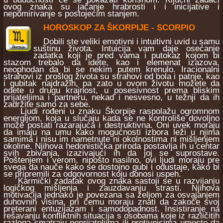
ovog znaka su jačanje hrabrosti i i inicijative i
nepomirivanje s postojećim stanjem.
HOROSKOP ZA ŠKORPIJE - SCORPIO
Dobili ste veliki emotivni i intuitivni uvid u samu
suštinu života. Intuicija vam daje osećanje
zadatka koji je pred vama i putokaz kojom bi
stazom trebalo da idete, kao i elemenat izazova,
neophodan da bi se nekim putem krenulo. Iracionalni
strahovi iz prošlog života su strahovi od bola i patnje, kao
i gubitak najdražih, pa zato u ovom životu možete da
odete u drugu krajnost, u posesivnost prema bliskim
prijateljima i partneru, nekad i nesvesno, u težnji da ih
zadržite samo za sebe.
Ljudi rođeni u znaku Škorpije raspolažu ogromnom
energijom, koja u slučaju kada se ne kontroliše dovoljno
može postati razarajuća i destruktivna. Oni uvek moraju
da imaju na umu kako mogućnosti izbora leži u njima
samima i nisu im nametnute ni okolnostima ni mišljenjem
okoline. Njihova hedonistička priroda postavlja ih u centar
svih zbivanja, izazivajući ih da joj se suprostave.
Poštenjem i verom, nipošto nasilno, ovi ljudi moraju pre
svega da nauče kako se dostojno gubi i odustaje, kako bi
se pripremili za odgovornost koju donosi uspeh.
Karmički zadatak ovog znaka sastoji se u razvijanju
logičkog mišljenja i zauzdavanju strasti. Njihova
motivacija jednako je povezana sa željom za osvajanjem
duhovnih visina, pri čemu moraju znati da zakoče svoj
preterani entuzijazam i samodopadnost. Insistiranje na
rešavanju konfliktnih situacija s osobama koje iz različitih
razloga smatraju neprijateljima ili protivnicima umesto da