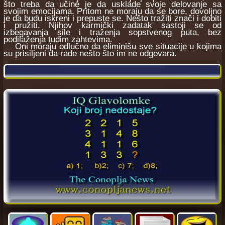
što treba da učine je da usklade svoje delovanje sa
svojim emocijama. Pritom ne moraju da se bore, dovoljno
je da budu iskreni i prepuste se. Nešto tražiti znači i dobiti
i pružiti. Njihov karmički zadatak sastoji se od
izbegavanja sile i traženja sopstvenog puta, bez
podilaženja tuđim zahtevima.
Oni moraju odlučno da eliminišu sve situacije u kojima
su prisiljeni da rade nešto što im ne odgovara.