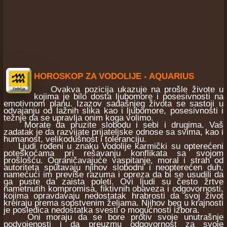
HOROSKOP ZA VODOLIJE - AQUARIUS
Ovakva pozicija ukazuje na prošle živote u
kojima je bilo dosta ljubomore i posesivnosti na
emotivnom planu. Izazov sadašnjeg života se sastoji u
odvajanju od lažnih slika kao i ljubomore, posesivnosti i
težnje da se upravlja onim koga volimo.
Morate da pruzite slobodu i sebi i drugima. Vaš
zadatak je da razvijate prijateljske odnose sa svima, kao i
humanost, velikodušnost i toleranciju.
Ljudi rođeni u znaku Vodolije karmički su opterećeni
poteškoćama pri rešavanju konflikata sa svojom
prošlošću. Ograničavajuće vaspitanje, moral i strah od
autoriteta sputavaju njihov slobodni i neopterećen duh,
namećući im previše razuma i opreza da bi se usudili da
ga puste da zaista poleti. Ovi ljudi su često žrtve
nametnutih kompromisa, fiktivnih obaveza i odgovornosti,
kojima opravdavaju nedostatak hrabrosti da svoj život
kreiraju prema sopstvenim željama. Njihov beg u krajnosti
je posledica nedostatka svesti o mogućnosti izbora.
Oni moraju da se bore protiv svoje unutrašnje
podvojenosti i da preuzmu odgovornost za svoje