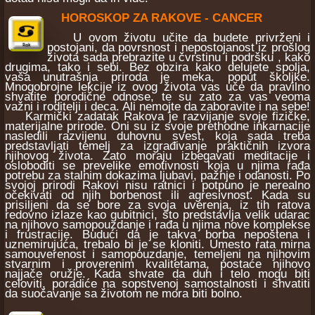
HOROSKOP ZA RAKOVE - CANCER
U ovom životu učite da budete privrženi i
postojani, da povrsnost i nepostojanost iz prošlog
života sada prebrazite u čvrstinu i podršku , kako
drugima, tako i sebi. Bez obzira kako delujete spolja,
vaša unutrašnja priroda je meka, poput školjke.
Mnogobrojne lekcije iz ovog života vas uče da pravilno
shvatite porodične odnose, te su zato za vas veoma
važni i roditelji i deca. Ali nemojte da zaboravite i na sebe!
Karmički zadatak Rakova je razvijanje svoje fizičke,
materijalne prirode. Oni su iz svoje prethodne inkarnacije
nasledili razvijenu duhovnu svest, koja sada treba
predstavljati temelj za izgrađivanje praktičnih izvora
njihovog života. Zato moraju izbegavati meditacije i
osloboditi se prevelike emotivnosti koja u njima rađa
potrebu za stalnim dokazima ljubavi, pažnje i odanosti. Po
svojoj prirodi Rakovi nisu ratnici i potpuno je nerealno
očekivati od njih borbenost ili agresivnost. Kada su
prisiljeni da se bore za svoja uverenja, iz tih ratova
redovno izlaze kao gubitnici, što predstavlja velik udarac
na njihovo samopouzdanje i rađa u njima nove komplekse
i frustracije. Budući da je takva borba nepoštena i
uznemirujuća, trebalo bi je se kloniti. Umesto rata mirna
samouverenost i samopouzdanje, temeljeni na njihovim
stvarnim i proverenim kvalitetama, postaće njihovo
najjače oružje. Kada shvate da duh i telo mogu biti
celoviti, poradiće na sopstvenoj samostalnosti i shvatiti
da suočavanje sa životom ne mora biti bolno.