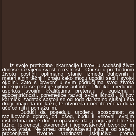
Iz svoje prethodne inkarnacije Lavovi u sadašnji život
donose razvijenu svest o realnosti. Oni su u prethodnom
životu postigli optimalno stanje između duhovnih i
materijalnih težnji i znaju kako mogu ugoditi sebi i svojoj
okolini. Zato s pravom u svim područjima svog života
očekuju da se poštuje njihov autoritet. Ukoliko, međutim,
usprkos svojim kvalitetima preteraju u egoizmu i
egocentričnosti, poremetiće razvoj svoje ličnosti. Njihov
karmički zadatak sastoji se od toga da stalno slušaju šta
drugi imaju da im kažu, te otvorena i neopterećena duha
uče od njih i pomažu im.
Budući da poseduju urođenu sposobnost za
razlikovanje dobrog od lošeg, budu li verovali svojim
instinktima neće doći u opasnost da „progutaju“ bilo šta
lažno. Iskrenost, otvorenost i jednostavnost otvoriće im
svaka vrata. Ne smeu omalovažavati slabije od sebe i
procenjivati životne vrednosti isključivo prema