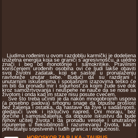
Ljudima rođenim u ovom razdoblju karmički je dodeljena
izuzetna energija koja se graniči s agresivnošću, a ujedno
znači i beg od monotonije i samokritike. Pravilnim
korišćenjem urođenih osobina ovi će ljudi lakše obaviti
svoj životni zadatak, koji se sastoji u pronalaženju
ravnoteže unutar sebe. Budući da su razdirani i
unutarnjim iskušenjima i spoljašnjim izazovima teško će
im biti da pronađu mir i sigurnost za kojim žude sve dok
kroz samožrtvovanja i neuspehe ne nauče da se nose sa
životom i onda kad im staze nisu posute cvećem.
Sve što treba učiniti je da nakon mnogobrojnih uspona
(a posebno padova) smognu snage da otpuste prošlost
bez žaljenja i ostatka, da nastave da žive u sadašnjosti,
gledajući uvek i isključivo napred. Oni moraju, bez
gorčine i samosažaljenja, da dopuste iskustvu da bude
njihov učitelj života i da pronađu veselje i unutrašnje
ispunjenje u fleksibilnosti i razumevanju života, kao i
prihvatanju sopstvenih i tuđih granica i mogućnosti.
HOROSKOP ZA B I KA - TAURUS