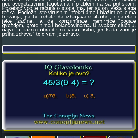
neurovegetativnim tegobama i problemima sa pritiskom.
Posebno vodite računa o stopalima, jer su oni vaša slaba
tačka. Podložni ste virusnim infekcijama i blažim oblicima
trovanja, pa bi trebalo da izbegavate alkohol, cigarete i
jake začine, a da konzumirate namirnice bogate
gvožđem, proteinima i belančevinama. U svakom slučaju,
najveću pažnju obratite na vašu psihu, jer kada vam je
psiha zdrava i telo vam je zdravo.