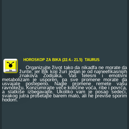
HOROSKOP ZA BIKA (22.4.- 21.5) TAURUS
Organizujte život tako da nikadfa ne morate da
žurite, jer Bik koji žuri jedan je od najneefikasnijih
znakova Zodijaka. Vaš telesni i emotivni
metabolizam je usporen, pa sve promene morate da
usvajate postepeno. Nagle promene remete vašu
ravnotežu. Konzumirajte veće količine voća, ribe i povrća,
a slatkiše izbegavajte. Ukoliko vam je posao sedeći,
svakog jutra prošetajte barem malo, ali ne previše sporim
hodom.