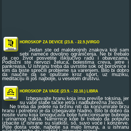
HOROSKOP ZA DEVICE (23.8. - 22.9.)VIRGO
Jedan ste od malobrojnih znakova koji sam
sebi nameće dovoljno ograničenja. Ne bi trebalo
da ceo život posvetite isključivo radu i obavezama.
Podložni ste nervozi želuca, bolestima creva, jetre i
pankreasa. U ishranu treba da uvrstite sok od borovnice i
kim da biste sprečili probleme sa varenjem. Bilo bi dobro
da naučite da se opuštate kroz sport, uz muziku,
meditaciju ili još najbolje, u veselom društvu.
HOROSKOP ZA VAGE (23.9. - 22.10.) LIBRA
Izbegavajte hranu koja ima previše toksina, jer
su vaše slabe tačke jetra i nadbubrežna žlezda.
Ne treba da jedete na brzinu niti da konzumirate brzu
hranu i potrebno je da izbegavate hladno. Bilo bi dobro da
nosite vunu koja omogućava bolje funkcionisanje bubrega
i urinarnog trakta. Namirnice koje bi trebalo da potpuno
izbacite iz ishrane su slatkiši, so, suvo voće i konzerve.
Pijte dosta vode, najbolje sa malo limuna, a u ishranu
svakako treba da uvrstite i integralni pirinač.