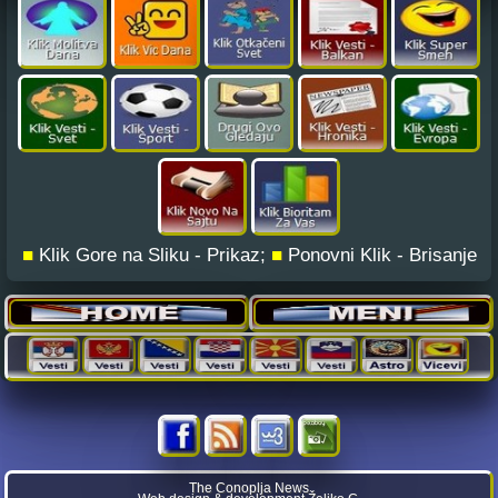
■
Klik Gore na Sliku - Prikaz;
■
Ponovni Klik - Brisanje