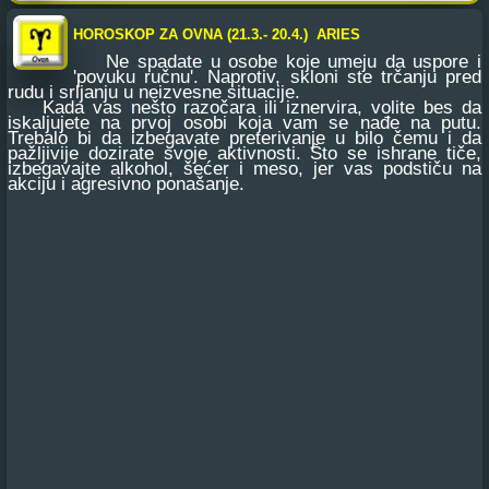
HOROSKOP ZA OVNA (21.3.- 20.4.) ARIES
Ne spadate u osobe koje umeju da uspore i
'povuku ručnu'. Naprotiv, skloni ste trčanju pred
rudu i srljanju u neizvesne situacije.
Kada vas nešto razočara ili iznervira, volite bes da
iskaljujete na prvoj osobi koja vam se nađe na putu.
Trebalo bi da izbegavate preterivanje u bilo čemu i da
pažljivije dozirate svoje aktivnosti. Što se ishrane tiče,
izbegavajte alkohol, šećer i meso, jer vas podstiču na
akciju i agresivno ponašanje.