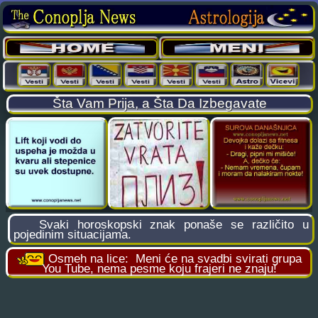
Šta Vam Prija, a Šta Da Izbegavate
Svaki horoskopski znak ponaše se različito u
pojedinim situacijama.
Osmeh na lice:
Meni će na svadbi svirati grupa
You Tube, nema pesme koju frajeri ne znaju!