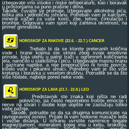
izbegavate vrlo visoke i niske temperature, kao i boravak
u prostorijama sa puno prašine i dima.
Takođe, čuvajte se promaje, izbegavajte alkoholna pića,
teška jela i jednoličnu ishranu. Potreban vam je kalcijum,
mineral važan za vaše kosti, zbe, tetive, cirkulaciju i
bronhije. Odgovara vam sport koji zahteva okretnost, na
primer gimnastika.
CANCER
HOROSKOP ZA RAKOVE (22.6. - 22.7.)
Trebalo bi da se klonite preteranih količina
vode i hrane kojima ste skloni zbog svoje emotivne
prirode, koja utehu u patnji traži u ogromnim količinama
jela, naročito u slatkišima i piću. Izbegavajte masnu hranu
i gazirane napitke, a nije preporučljivo ni tvrdo povrće,
kiselo voće i pikantni umaci. Potrebno vam je što više
kretanja i boravka u veselom društvu. Potrudite se da što
više hodate, najbolje pored neke vode.
HOROSKOP ZA LAVA (23.7.- 22.8.)
LEO
Predstavnik ste znaka koji ništa ne radi
polovično, pa često nepotrebno trošite emocije i
nerve na stvari i osobe koje uopšte ne zaslužuju toliko
vaše pažnje.
Takođe, potrudite se da sa drugima komunicirate na
ravnopravnoj osnovi. Prijale bi vam redovne masaže leđa
i vežbe disanja. U ishranu uvrstite namirnice bogate
magnezijumom, mineralom kojeg ima u kelju, brokoliju,
spanaću, celim zrnima žitarica, orasima, pasulju,