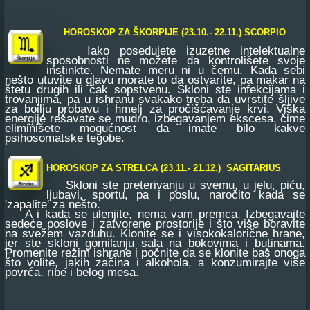
HOROSKOP ZA ŠKORPIJE (23.10.- 22.11.) SCORPIO
Iako posedujete izuzetne intelektualne
sposobnosti ne možete da kontrolišete svoje
instinkte. Nemate meru ni u čemu. Kada sebi
nešto utuvite u glavu morate to da ostvarite, pa makar na
štetu drugih ili čak sopstvenu. Skloni ste infekcijama i
trovanjima, pa u ishranu svakako treba da uvrstite šljive
za boilju probavu i hmelj za pročišćavanje krvi. Viška
energije rešavate se mudro, izbegavanjem ekscesa, čime
eliminišete mogućnost da imate bilo kakve
psihosomatske tegobe.
HOROSKOP ZA STRELCA (23.11.- 21.12.) SAGITARIUS
Skloni ste preterivanju u svemu, u jelu, piću,
ljubavi, sportu, pa i poslu, naročito kada se
'zapalite' za nešto.
A i kada se ulenjite, nema vam premca. Izbegavajte
sedeće poslove i zatvorene prostorije i što više boravite
na svežem vazduhu. Klonite se i visokokalorične hrane,
jer ste skloni gomilanju sala na bokovima i butinama.
Promenite režim ishrane i počnite da se klonite baš onoga
što volite, jakih začina i alkohola, a konzumirajte više
povrća, ribe i belog mesa.