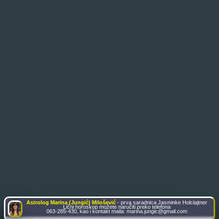
Astrolog Marina (Jungić) Milošević
- prva saradnica Jasminke Holclajtner
Lični horoskop možete naručiti preko telefona
063-285-430, kao i kontakt maila: marina.jungic@gmail.com