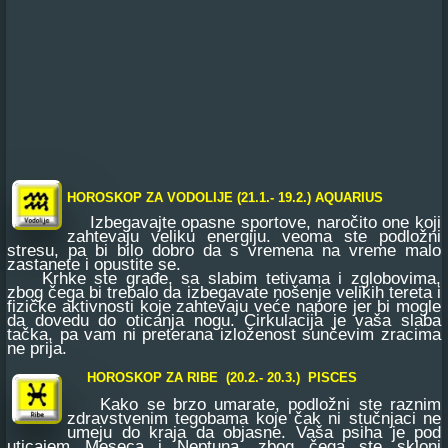
HOROSKOP ZA VODOLIJE (21.1.- 19.2.) AQUARIUS
Izbegavajte opasne sportove, naročito one koji
zahtevaju veliku energiju. veoma ste podložni
stresu, pa bi bilo dobro da s vremena na vreme malo
zastanete i opustite se.
Krhke ste građe, sa slabim tetivama i zglobovima,
zbog čega bi trebalo da izbegavate nošenje velikih tereta i
fizičke aktivnosti koje zahtevaju veće napore jer bi mogle
da dovedu do oticanja nogu. Cirkulacija je vaša slaba
tačka, pa vam ni preterana izloženost sunčevim zracima
ne prija.
HOROSKOP ZA RIBE (20.2.- 20.3.) PISCES
Kako se brzo umarate, podložni ste raznim
zdravstvenim tegobama koje čak ni stučnjaci ne
umeju do kraja da objasne. Vaša psiha je pod
uticajem Meseca i Neptuna, zbog čega ste skloni