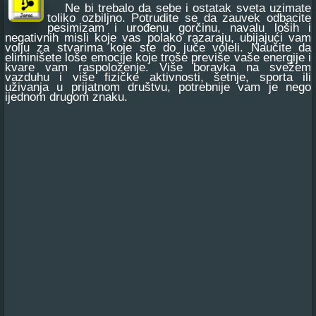
Ne bi trebalo da sebe i ostatak sveta uzimate
toliko ozbiljno. Potrudite se da zauvek odbacite
pesimizam i urođenu gorčinu, navalu loših i
negativnih misli koje vas polako razaraju, ubijajući vam
volju za stvarima koje ste do juče voleli. Naučite da
eliminišete loše emocije koje troše previše vaše energije i
kvare vam raspoloženje. Više boravka na svežem
vazduhu i više fizičke aktivnosti, šetnje, sporta ili
uživanja u prijatnom društvu, potrebnije vam je nego
ijednom drugom znaku.