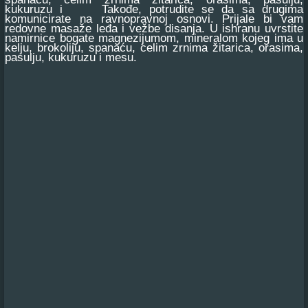
kukuruzu i Takođe, potrudite se da sa drugima
komunicirate na ravnopravnoj osnovi. Prijale bi vam
redovne masaže leđa i vežbe disanja. U ishranu uvrstite
namirnice bogate magnezijumom, mineralom kojeg ima u
kelju, brokoliju, spanaću, celim zrnima žitarica, orasima,
pasulju, kukuruzu i mesu.