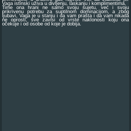
Vaga istinski uživa u divljenju, laskanju i komplimentima.
Time ona hrani ne samo svoju sujetu, već i svoju
prikrivenu potrebu za suptilnom dominacijom, a zbog
ljubavi, Vaga je u stanju i da vam prašta i da vam nikada
ne oprosti, sve zavisi od vrste naklonosti koju ona
očekuje i od osobe od koje je dobija.