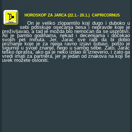
HOROSKOP ZA JARCA (22.1.- 20.1.) CAPRICORNUS
On je veliko zlopamtilo koji dugo i duboko u
sebi potiskuje osećanja besa i nepravde koje je
preživljavao, a tad je možda bio nemoćan da se usprotivi.
Ali je pamtio godinama, nekad i decenijama i dočekao
svojih pet minuta. Jer, Jarac sve radi da bi dobio
priznanje koje je za njega ravno izjavi ljubavi, pošto je
sigurniji u svoje znanje, nego u samog sebe. Zato, Jarac
teško oprašta, ako ga je neko izdao ili izneverio, i zato ga
vredi imati za partnera, jer je jedan od znakova na koji se
uvek možete osloniti.