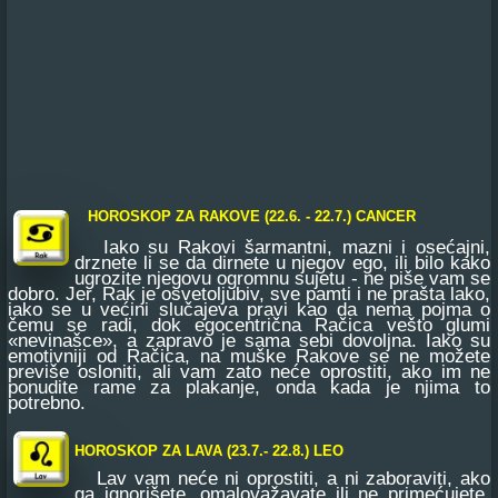
CANCER
HOROSKOP ZA RAKOVE (22.6. - 22.7.)
Iako su Rakovi šarmantni, mazni i osećajni,
drznete li se da dirnete u njegov ego, ili bilo kako
ugrozite njegovu ogromnu sujetu - ne piše vam se
dobro. Jer, Rak je osvetoljubiv, sve pamti i ne prašta lako,
iako se u većini slučajeva pravi kao da nema pojma o
čemu se radi, dok egocentrična Račica vešto glumi
«nevinašce», a zapravo je sama sebi dovoljna. Iako su
emotivniji od Račica, na muške Rakove se ne možete
previše osloniti, ali vam zato neće oprostiti, ako im ne
ponudite rame za plakanje, onda kada je njima to
potrebno.
HOROSKOP ZA LAVA (23.7.- 22.8.)
LEO
Lav vam neće ni oprostiti, a ni zaboraviti, ako
ga ignorišete, omalovažavate ili ne primećujete,