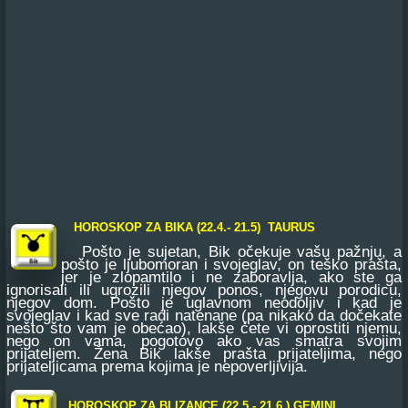
HOROSKOP ZA BIKA (22.4.- 21.5) TAURUS
Pošto je sujetan, Bik očekuje vašu pažnju, a
pošto je ljubomoran i svojeglav, on teško prašta,
jer je zlopamtilo i ne zaboravlja, ako ste ga
ignorisali ili ugrozili njegov ponos, njegovu porodicu,
njegov dom. Pošto je uglavnom neodoljiv i kad je
svojeglav i kad sve radi natenane (pa nikako da dočekate
nešto što vam je obećao), lakše ćete vi oprostiti njemu,
nego on vama, pogotovo ako vas smatra svojim
prijateljem. Žena Bik lakše prašta prijateljima, nego
prijateljicama prema kojima je nepoverljivija.
HOROSKOP ZA BLIZANCE (22.5.- 21.6.) GEMINI