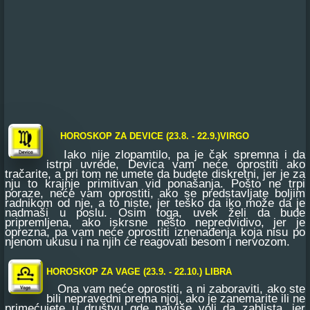
HOROSKOP ZA DEVICE (23.8. - 22.9.)VIRGO
Iako nije zlopamtilo, pa je čak spremna i da
istrpi uvrede, Devica vam neće oprostiti ako
tračarite, a pri tom ne umete da budete diskretni, jer je za
nju to krajnje primitivan vid ponašanja. Pošto ne trpi
poraze, neće vam oprostiti, ako se predstavljate boljim
radnikom od nje, a to niste, jer teško da iko može da je
nadmaši u poslu. Osim toga, uvek želi da bude
pripremljena, ako iskrsne nešto nepredvidivo, jer je
oprezna, pa vam neće oprostiti iznenađenja koja nisu po
njenom ukusu i na njih će reagovati besom i nervozom.
HOROSKOP ZA VAGE (23.9. - 22.10.) LIBRA
Ona vam neće oprostiti, a ni zaboraviti, ako ste
bili nepravedni prema njoj, ako je zanemarite ili ne
primećujete u društvu gde najviše voli da zablista, jer