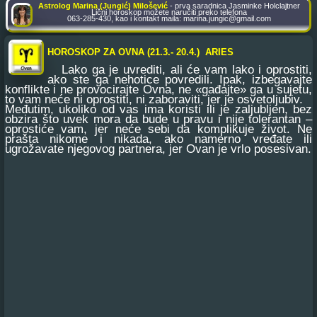
Astrolog Marina (Jungić) Milošević
- prva saradnica Jasminke Holclajtner
Lični horoskop možete naručiti preko telefona
063-285-430, kao i kontakt maila: marina.jungic@gmail.com
HOROSKOP ZA OVNA (21.3.- 20.4.) ARIES
Lako ga je uvrediti, ali će vam lako i oprostiti,
ako ste ga nehotice povredili. Ipak, izbegavajte
konflikte i ne provocirajte Ovna, ne «gađajte» ga u sujetu,
to vam neće ni oprostiti, ni zaboraviti, jer je osvetoljubiv.
Međutim, ukoliko od vas ima koristi ili je zaljubljen, bez
obzira što uvek mora da bude u pravu i nije tolerantan –
oprostiće vam, jer neće sebi da komplikuje život. Ne
prašta nikome i nikada, ako namerno vređate ili
ugrožavate njegovog partnera, jer Ovan je vrlo posesivan.