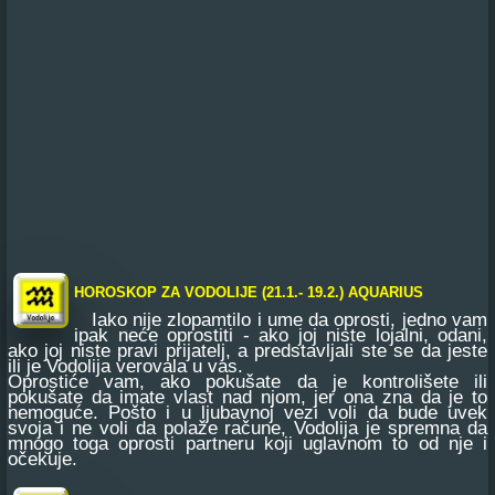
HOROSKOP ZA VODOLIJE (21.1.- 19.2.) AQUARIUS
Iako nije zlopamtilo i ume da oprosti, jedno vam
ipak neće oprostiti - ako joj niste lojalni, odani,
ako joj niste pravi prijatelj, a predstavljali ste se da jeste
ili je Vodolija verovala u vas.
Oprostiće vam, ako pokušate da je kontrolišete ili
pokušate da imate vlast nad njom, jer ona zna da je to
nemoguće. Pošto i u ljubavnoj vezi voli da bude uvek
svoja i ne voli da polaže račune, Vodolija je spremna da
mnogo toga oprosti partneru koji uglavnom to od nje i
očekuje.