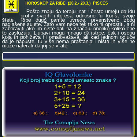
HOROSKOP ZA RIBE (20.2.- 20.3.) PISCES
Pošto znaju da teraju inat i često umeju da idu
protiv svojih interesa odnosno 'u korist svoje
štete', Ribe dugo pamte uvrede, prvenstveno zbog
naglašene sujete. Zato vam neće tek tako ni oprostiti, a ni
zaboraviti ako im niste dali na značaju onoliko koliko one
to zaslužuju. Ljubavi mogu mnogo da istrpe, čak i osobu
koja ih ponižava ili omalovažava, ali kad jednom odluče
da je napuste, tu više nema praštanja i ništa ih više ne
može naterati da joj se vrate.