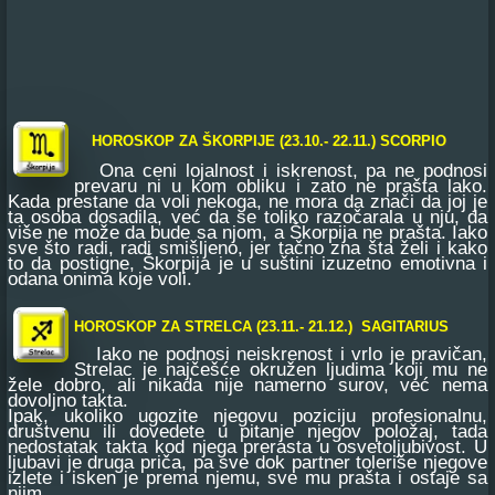
HOROSKOP ZA ŠKORPIJE (23.10.- 22.11.) SCORPIO
Ona ceni lojalnost i iskrenost, pa ne podnosi
prevaru ni u kom obliku i zato ne prašta lako.
Kada prestane da voli nekoga, ne mora da znači da joj je
ta osoba dosadila, već da se toliko razočarala u nju, da
više ne može da bude sa njom, a Škorpija ne prašta. Iako
sve što radi, radi smišljeno, jer tačno zna šta želi i kako
to da postigne, Škorpija je u suštini izuzetno emotivna i
odana onima koje voli.
HOROSKOP ZA STRELCA (23.11.- 21.12.) SAGITARIUS
Iako ne podnosi neiskrenost i vrlo je pravičan,
Strelac je najčešće okružen ljudima koji mu ne
žele dobro, ali nikada nije namerno surov, već nema
dovoljno takta.
Ipak, ukoliko ugozite njegovu poziciju profesionalnu,
društvenu ili dovedete u pitanje njegov položaj, tada
nedostatak takta kod njega prerasta u osvetoljubivost. U
ljubavi je druga priča, pa sve dok partner toleriše njegove
izlete i isken je prema njemu, sve mu prašta i ostaje sa
njim.