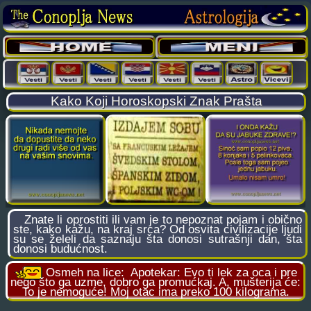
Kako Koji Horoskopski Znak Prašta
Znate li oprostiti ili vam je to nepoznat pojam i obično
ste, kako kažu, na kraj srca? Od osvita civilizacije ljudi
su se želeli da saznaju šta donosi sutrašnji dan, šta
donosi budućnost.
Osmeh na lice:
Apotekar: Evo ti lek za oca i pre
nego što ga uzme, dobro ga promućkaj. A, mušterija će:
To je nemoguće! Moj otac ima preko 100 kilograma.