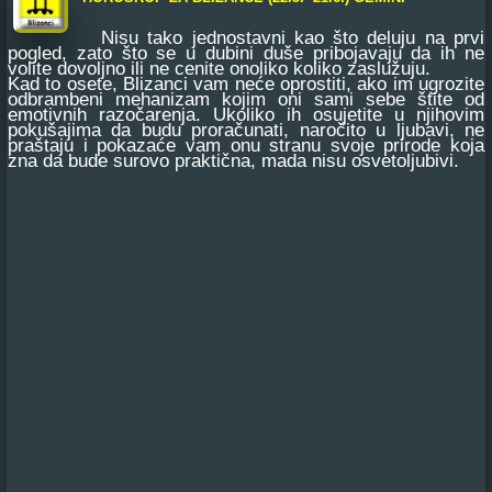
Nisu tako jednostavni kao što deluju na prvi
pogled, zato što se u dubini duše pribojavaju da ih ne
volite dovoljno ili ne cenite onoliko koliko zaslužuju.
Kad to osete, Blizanci vam neće oprostiti, ako im ugrozite
odbrambeni mehanizam kojim oni sami sebe štite od
emotivnih razočarenja. Ukoliko ih osujetite u njihovim
pokušajima da budu proračunati, naročito u ljubavi, ne
praštaju i pokazaće vam onu stranu svoje prirode koja
zna da bude surovo praktična, mada nisu osvetoljubivi.