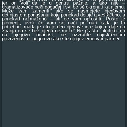
jer on voli da je u centru pažnje, a ako nije –
dramatizovaće neki događaj i svi će se okrenuti ka njemu.
Može vam zameriti, ako se nasmejete njegovom
detinjastom ponašanju koje ponekad deluje izveštačeno, a
ponekad razmaženo – ali će vam oprostiti. Pošto je
plemenit, uvek će vam se naći pri ruci kada je to
potrebno, mada je i to je deo njegove igre kojom daje do
znanja da se bez njega ne može. Ne prašta, ukoliko mu
na njegovu odanost, ne uzvratite najiskrenijom
privrženošću, pogotovo ako ste njegov emotivni partner.