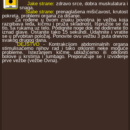
Jake strane:
zdravo srce, dobra muskulatura i
snaga.
Slabe strane:
prenaglašena mišićavost, krutost
pokreta, problemi organa za disanje.
Za rođene u ovom znaku povoljna je vežba koja
razgibava leđa, kičmu i pruža skladnost. Ispružite se na
tlo, sa rukama uz telo. Podignite noge dok ne dodirnete tlo
iznad glave. Ostanite tako 15 sekundi. Udahnite i vratite
se u prvobitan položaj. Ponovite ovu vežbu 3 puta dnevno
svakog drugog dana.
DEJSTVO
- Kontrakcijom abdominalnih organa
stimulisaćemo njihov rad i tako otkloniti neke moguće
probleme. Istezanjem kičme ublažićemo ili otkloniti
bolove u krstima i lumbago. Preporučuje se i izvođenje
prve vežbe (vežbe Ovna).