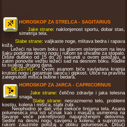
HOROSKOP ZA STRELCA - SAGITARIUS
Jake strane:
naklonjenost sportu, dobar stas,
simetrija tela.
Slabe strane:
valjkaste noge, mlitava bedra i rapava
koža.
Ležeći na levom boku sa glavom oslonjenom na levu
šaku podignite desnu nogu i rukom se uhvatite za stopalo.
Dišite duboko od 15 do 20 sekundi u ovom položaju, a
zatim ponovite vežbu ležeći sad na desnom boku. Radite
to svakog drugog dana.
DEJSTVO
- Ovom asanom biće savladana krajnja
krutost nogu i garantuje lakoću i gipkost. Utiče na pravilnu
zategnutost mišića butine i bedara.
HOROSKOP ZA JARCA - CAPRICORNUS
Jake strane:
čelično zdravlje i jaka telesna
snaga.
Slabe strane:
nesrazmerno telo, problemi
kostiju, kolena i mišića, slabi zubi.
Neophodno je dati više mekoće linijama tela. Asana
polumeseca ima isti učinak kao i masaža usmerena na
davanje veće pokretljivosti najugroženijim delovima.
Sedite na desnu nogu savijenu u kolenu, a suprotnom
rukom zauzmite položaj u obliku polumeseca. Dišući