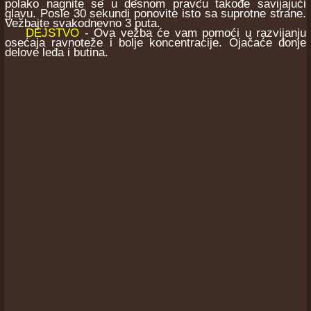
polako nagnite se u desnom pravcu takođe savijajući
glavu. Posle 30 sekundi ponovite isto sa suprotne strane.
Vežbajte svakodnevno 3 puta.
DEJSTVO
- Ova vežba će vam pomoći u razvijanju
osećaja ravnoteže i bolje koncentracije. Ojačaće donje
delove leđa i butina.