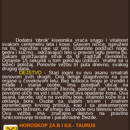
Dodatni 'obrok' kiseonika vraća snagu i vitalnost
svakom centimetru tela i kose. Glavom ničice, ispruženi
na tlu, ispružite ruke uz telo. Udahnite podižući noge,
bedra i kučmu , održavajući telo u pravom uglu prema tlu.
Šakam pridržavajte struk da bi zadržali ravnotežu.
Ostanite 15 sekundi u tom položaju izdišući. Vratite se u
ležeći položaj. Ponovite vežbu tri puta dnevno, svakog
drugog dana.
DEJSTVO
- Stari jogini su ovu asanu smatrali
osnovom svih drugih. Ona deluje blagotvorno na sve
organe u čovekovom telu. Bez teškoća mogu je izvoditi i
mlađe i starije osobe. Ima poseban uticaj na
funkcionisanje endokrinih žlezda, podstiče rad krvotoka,
povoljno utiče na vid i sluh, sprečava opadanje kose. Ova
asana, takođe, utiče na svežinu boje, vitalnost kože lica i
otklanja bore. Osobe sa slabim srcem i znatnim
poremećajem krvnog pritiska, kao i sa prekomernom
telesnom težinom, ne smeju da izvode ovu telesnu vežbu.
Ova vežba ima značajno dejstvo na pravilno
funkcionisanje tiroidne i paratiroidne žlezde.
HOROSKOP ZA B I KA - TAURUS