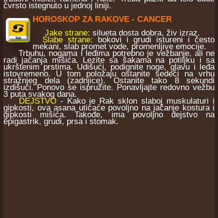
čvrsto istegnuto u jednoj liniji.
HOROSKOP ZA RAKOVE - CANCER
Jake strane:
silueta dosta dobra, živ izraz.
Slabe strane:
bokovi i grudi istureni i često
mekani, slab promet vode, promenljive emocije.
Trbuhu, nogama i leđima potrebno je vežbanje, ali ne
radi jačanja mišića. Lezite sa šakama na potiljku i sa
ukrštenim prstima. Udišući, podignite noge, glavu i leđa
istovremeno. U tom položaju ostanite sedeći na vrhu
stražnjeg dela (zadnjice). Ostanite tako 8 sekundi
izdišući. Ponovo se ispružite. Ponavljajte redovno vežbu
3 puta svakog dana.
DEJSTVO
- Kako je Rak sklon slaboj muskulaturi i
gipkosti, ova asana uticaće povoljno na jačanje kostura i
gipkosti mišića. Takođe, ima povoljno dejstvo na
epigastrik, grudi, prsa i stomak.