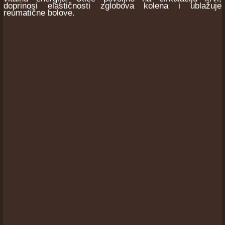
doprinosi elastičnosti zglobova kolena i ublažuje
reumatične bolove.