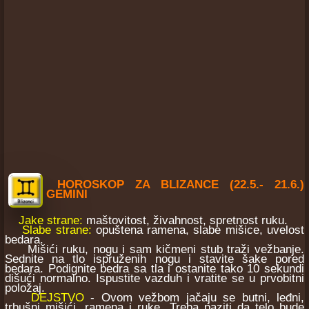
HOROSKOP ZA BLIZANCE (22.5.- 21.6.)
GEMINI
Jake strane:
maštovitost, živahnost, spretnost ruku.
Slabe strane:
opuštena ramena, slabe mišice, uvelost
bedara.
Mišići ruku, nogu i sam kičmeni stub traži vežbanje.
Sednite na tlo ispruženih nogu i stavite šake pored
bedara. Podignite bedra sa tla i ostanite tako 10 sekundi
dišući normalno. Ispustite vazduh i vratite se u prvobitni
položaj.
DEJSTVO
- Ovom vežbom jačaju se butni, leđni,
trbušni mišići, ramena i ruke. Treba paziti da telo bude