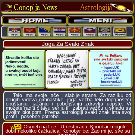
Joga Za Svaki Znak
Telo ima svoje jače i slabije strane. Za razliku od
drugih vidova gimnastike, joga vežba telo doprinoseći
opuštanju, jačanju i poboljšanju zdravlja uopšte. Vi
možete raditi čitavu seriju ili izabrati vežbu u skladu sa
svojim biotipom. Prema astrologiji svaki znak ima svoj
profil i posebne potrebe.
Osmeh na lice:
U restoranu: Konobar moguli
dobit nekoliko čačkalica! Konobar će: Žao mi je, sve su