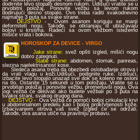
dodirnite levo stopalo desnom rukom. Udišući vratite se u
prvobitni položaj. Ponovite vežbu sa levom rukom
dodirujući desno stopalo. Ovo treba raditi svakodnevno
najmanje 3 puta sa svake strane.
DEJSTVO
- Ovom asanom koriguju se manji
deformiteti nogu. Takođe, se otklanjaju ili ublažavaju
bolovi u krstima. Radeći sa ovom vežbom istežemo
mišiće vrata i bokova.
HOROSKOP ZA DEVICE - VIRGO
Jake strane:
svež opšti izgled, mišići nogu
dobro zategnuti.
Slabe strane:
abdomen, stomak, panreas,
slezina naelektrisanost kose.
Sledeća asana treba da obezbedi oslobađanje otrova i
da vrati vlagu u koži.Udišući, podignite ruke. Izdišući,
izbacite levo stopalo unazad sve dok se koleno ne osloni
na tlo. Ostanite 15 sekundi u tom položaju. Vratite se u
prvobitan položaj i ponovite vežbu, promenuvši nogu. Ova
jogi vežba će delovati ako budete vežbali po 3 puta na
svakoj strani, svakog drugog dana.
DEJSTVO
- Ova vežba će pomoći boljoj cirkulaciji krvi
u abdominalnom predelu kao i boljoj prokrvljenosti kože.
Izbacivanjem otrova vaš svež izgled će se održati.
Takođe, ova asana utiče na pravilniju probavu.