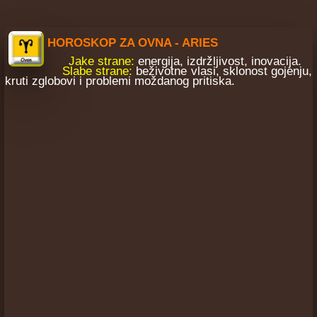
HOROSKOP ZA OVNA - ARIES
Jake strane:
energija, izdržljivost, inovacija.
Slabe strane:
beživotne vlasi, sklonost gojenju,
kruti zglobovi i problemi moždanog pritiska.