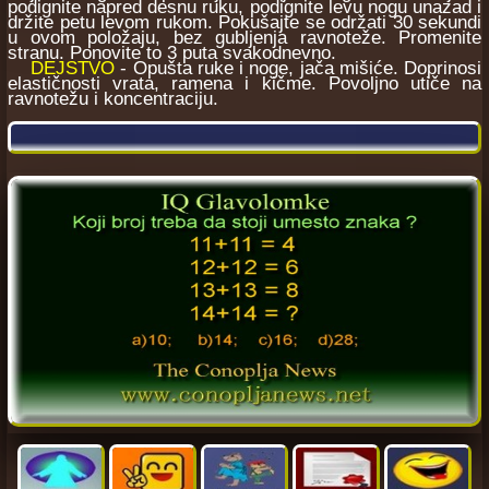
podignite napred desnu ruku, podignite levu nogu unazad i
držite petu levom rukom. Pokušajte se održati 30 sekundi
u ovom položaju, bez gubljenja ravnoteže. Promenite
stranu. Ponovite to 3 puta svakodnevno.
DEJSTVO
- Opušta ruke i noge, jača mišiće. Doprinosi
elastičnosti vrata, ramena i kičme. Povoljno utiče na
ravnotežu i koncentraciju.