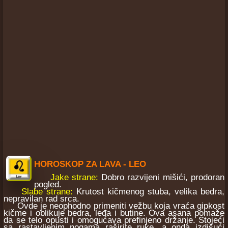
HOROSKOP ZA LAVA - LEO
Jake strane:
Dobro razvijeni mišići, prodoran
pogled.
Slabe strane:
Krutost kičmenog stuba, velika bedra,
nepravilan rad srca.
Ovde je neophodno primeniti vežbu koja vraća gipkost
kičme i oblikuje bedra, leđa i butine. Ova asana pomaže
da se telo opusti i omogućava prefinjeno držanje. Stojeći
sa rastavljenim nogama raširite ruke, a onda izdišući