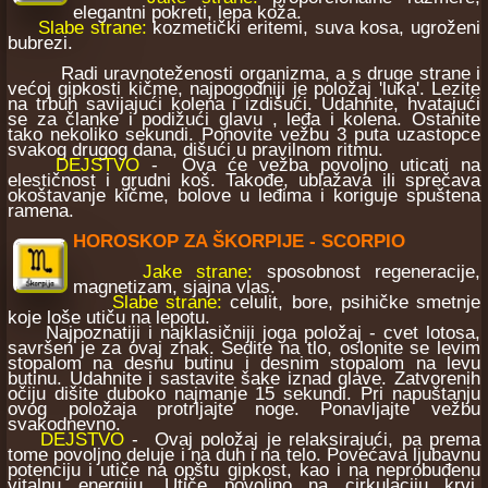
elegantni pokreti, lepa koža.
Slabe strane:
kozmetički eritemi, suva kosa, ugroženi
bubrezi.
Radi uravnoteženosti organizma, a s druge strane i
većoj gipkosti kičme, najpogodniji je položaj 'luka'. Lezite
na trbuh savijajući kolena i izdišući. Udahnite, hvatajući
se za članke i podižući glavu , leđa i kolena. Ostanite
tako nekoliko sekundi. Ponovite vežbu 3 puta uzastopce
svakog drugog dana, dišući u pravilnom ritmu.
DEJSTVO
- Ova će vežba povoljno uticati na
elestičnost i grudni koš. Takođe, ublažava ili sprečava
okoštavanje kičme, bolove u leđima i koriguje spuštena
ramena.
HOROSKOP ZA ŠKORPIJE - SCORPIO
Jake strane:
sposobnost regeneracije,
magnetizam, sjajna vlas.
Slabe strane:
celulit, bore, psihičke smetnje
koje loše utiču na lepotu.
Najpoznatiji i najklasičniji joga položaj - cvet lotosa,
savršen je za ovaj znak. Sedite na tlo, oslonite se levim
stopalom na desnu butinu i desnim stopalom na levu
butinu. Udahnite i sastavite šake iznad glave. Zatvorenih
očiju dišite duboko najmanje 15 sekundi. Pri napuštanju
ovog položaja protrljajte noge. Ponavljajte vežbu
svakodnevno.
DEJSTVO
- Ovaj položaj je relaksirajući, pa prema
tome povoljno deluje i na duh i na telo. Povećava ljubavnu
potenciju i utiče na opštu gipkost, kao i na neprobuđenu
vitalnu energiju. Utiče povoljno na cirkulaciju krvi,