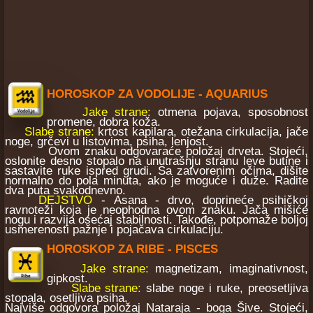
HOROSKOP ZA VODOLIJE - AQUARIUS
Jake strane:
otmena pojava, sposobnost
promene, dobra koža.
Slabe strane:
krtost kapilara, otežana cirkulacija, jače
noge, grčevi u listovima, psiha, lenjost.
Ovom znaku odgovaraće položaj drveta. Stojeći,
oslonite desno stopalo na unutrašnju stranu leve butine i
sastavite ruke ispred grudi. Sa zatvorenim očima, dišite
normalno do pola minuta, ako je moguće i duže. Radite
dva puta svakodnevno.
DEJSTVO
- Asana - drvo, doprineće psihičkoj
ravnoteži koja je neophodna ovom znaku. Jača mišiće
nogu i razvija osećaj stabilnosti. Takođe, potpomaže boljoj
usmerenosti pažnje i pojačava cirkulaciju.
HOROSKOP ZA RIBE - PISCES
Jake strane:
magnetizam, imaginativnost,
gipkost.
Slabe strane:
slabe noge i ruke, preosetljiva
stopala, osetljiva psiha.
Najviše odgovora položaj Nataraja - boga Šive. Stojeći,