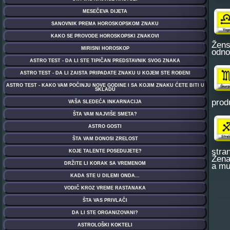
Žens
odno
prod
stra
Žena
a mu