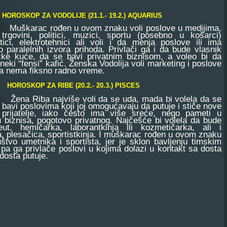
HOROSKOP ZA VODOLIJE (21.1.- 19.2.) AQUARIUS
Muškarac rođen u ovom znaku voli poslove u medijima,
trgovini, politici, muzici, sportu (posebno u košarci)
tici, elektrotehnici ali voli i da menja poslove ili ima
o paralelnih izvora prihoda. Privlači ga i da bude vlasnik
čke kuće, da se bavi privatnim biznisom, a voleo bi da
i neki “fensi” kafić. Ženska Vodolija voli marketing i poslove
a nema fiksno radno vreme.
HOROSKOP ZA RIBE (20.2.- 20.3.) PISCES
Žena Riba najviše voli da se uda, mada bi volela da se
bavi poslovima koji joj omogućavaju da putuje i stiče nove
prijatelje, iako često ima više sreće, nego pameti u
 biznisa, pogotovo privatnog. Najčešće bi volela da bude
eut, hemičarka, laborantkinja ili kozmetičarka, ali i
a, plesačica, sportistkinja. I muškarac rođen u ovom znaku
uštvo umetnika i sportista, jer je sklon bavljenju timskim
pa ga privlače poslovi u kojima dolazi u kontakt sa dosta
 dosta putuje.