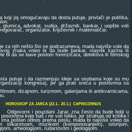
oji joj omogućavaju da dosta putuje, privlači je politika,
alon.
glumica, advokat, sudija, državnik, bankar, i uopšte voli
egovarač, organizator, književnik i matematičar.
e za njih nešto što se podrazumeva, mada najviše vole da
ovog znaka voleo bi da bude bankar, vlasnik kazina ili
ele bi da se bave poslom forenzičara, detektiva ili filmskog
sta putuje i da razmenjuju ideje sa osobama koje su mu
organizaciji kongresa), jer ga prati sreća u poslovima sa
filmom, dizajnom, turizmom, galerijama ili antikvarnicama,
mu.
HOROSKOP ZA JARCA (22.1.- 20.1.) CAPRICORNUS
Odgovorni i pouzdani Jarac zna često da bude bolji u
poslovima koje baš i ne voli toliko, jer strahuje od kritike i
ima pošten odnos prema poslu, mada bi najviše voleo da
i slikarstvom, muzikom (komponovanjem), istorijom,
gijom, arheologijom, rudarstvom i geologijom.