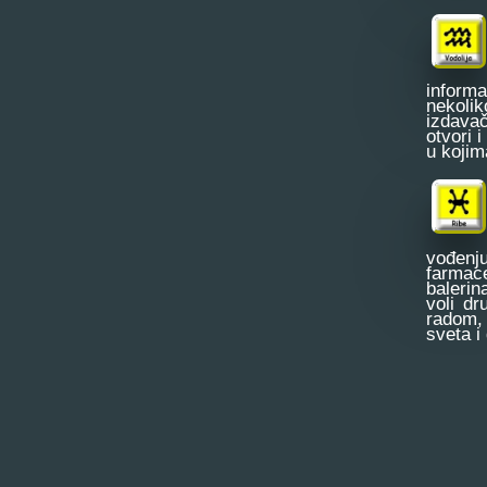
informa
nekolik
izdava
otvori 
u kojim
vođenju
farmac
balerin
voli dr
radom, 
sveta i