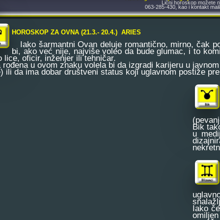
Lični horoskop možete na
063-285-430, kao i kontakt mai
HOROSKOP ZA OVNA (21.3.- 20.4.) ARIES
Iako šarmantni Ovan deluje romantično, mirno, čak pom
bi, ako već nije, najviše voleo da bude glumac, i to komič
 lice, oficir, inženjer ili tehničar.
 rođena u ovom znaku volela bi da izgradi karijeru u javnom po
) ili da ima dobar društveni status koji uglavnom postiže pre
(pevan
Bik tak
u medij
dizajni
nekretn
uglav
snalažl
Iako č
omiljen