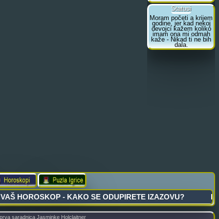
prva saradnica Jasminke Holclajtner