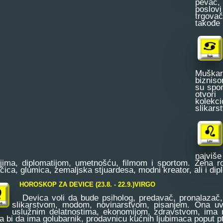
pevač,
poslovi
trgovač
takođe b
Muškar
bizniso
su spor
otvori
kolekc
slikars
najviš
njima, diplomatijom, umetnošću, filmom i sportom. Žena 
čica, glumica, zemaljska stjuardesa, modni kreator, ali i dipl
HOROSKOP ZA DEVICE (23.8. - 22.9.)VIRGO
Devica voli da bude psiholog, predavač, pronalazač, a
slikarstvom, modom, novinarstvom, pisanjem. Ona uve
uslužnim delatnostima, ekonomijom, zdravstvom, ima m
la bi da ima golubarnik, prodavnicu kućnih ljubimaca poput pti