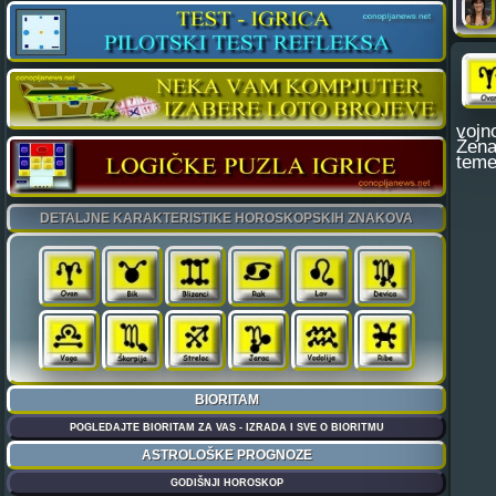
vojno
Žena
teme