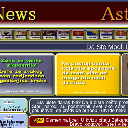
Da Ste Mogli 
Šta biste danas bili? Da li biste nešto prome
Stari narodi su posmatrali svet oko sebe, 
pokušavali da predvide prirodu i utvrde neke 
Osmeh na lice:
U kvizu pitaju Balkanc
Bravo, odgovorili ste i više