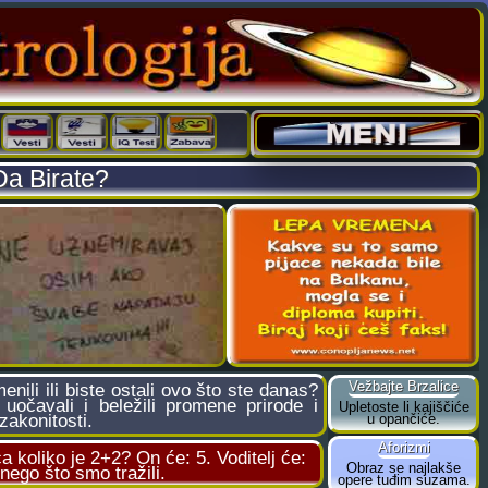
Da Birate?
nili ili biste ostali ovo što ste danas?
uočavali i beležili promene prirode i
zakonitosti.
a koliko je 2+2? On će: 5. Voditelj će:
 nego što smo tražili.