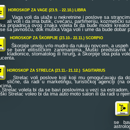
HOROSKOP ZA VAGE (23.9. - 22.10.) LIBRA
Vaga voli da ulaže u nekretnine i poslove sa strancima k
ali voli i da ima butik, cvećaru, parfimeriju, kozmetički s
ka pripadnica ovog znaka volela bi da bude modni kreator, 
se sa javnošću, dok muška Vaga voli i ume da bude dobar pr
HOROSKOP ZA ŠKORPIJE (23.10.- 22.11.) SCORPIO
Škorpije umeju vrlo mudro da rukuju novcem, a uspeh j
se bave elitističkim zanimanjima. Muški predstavnik 
kladionice, stomatolog ili hirurg, a Škorpije oba pola vol
ucenta.
HOROSKOP ZA STRELCA (23.11.- 21.12.) SAGITARIUS
Strelac voli poslove koji koji mu omogućavaju da do
slične, da radi u marketingu, turističkoj agenciji (na 
ncima.
 Strelac volela bi da se bavi poslovima u vezi sa estradom, 
ški Strelac voleo bi da ima auto moto salon ili da radi u nje
se bav
astrolo