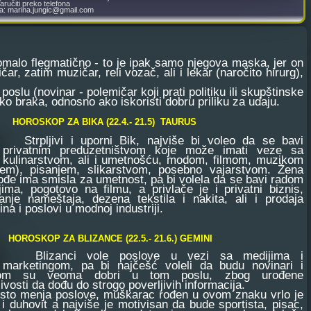
ručiti preko telefona
la: marina.jungic@gmail.com
alo flegmatično - to je ipak samo njegova maska, jer on
ar, zatim muzičar, reli vozač, ali i lekar (naročito hirurg),
slu (novinar - polemičar koji prati politiku ili skupštinske
ko braka, odnosno ako iskoristi dobru priliku za udaju.
HOROSKOP ZA BIKA (22.4.- 21.5) TAURUS
Strpljivi i uporni Bik, najviše bi voleo da se bavi
privatnim preduzetništvom koje može imati veze sa
kulinarstvom, ali i umetnošću, modom, filmom, muzikom
jem), pisanjem, slikarstvom, posebno vajarstvom. Žena
ođe ima smisla za umetnost, pa bi volela da se bavi radom
ima, pogotovo na filmu, a privlače je i privatni biznis,
ranje nameštaja, dezena tekstila i nakita, ali i prodaja
ina i poslovi u modnoj industriji.
HOROSKOP ZA BLIZANCE (22.5.- 21.6.) GEMINI
Blizanci vole poslove u vezi sa medijima i
marketingom, pa bi najčešć voleli da budu novinari i
nom su veoma dobri u tom poslu, zbog urođene
jivosti da dođu do strogo poverljivih informacija.
esto menja poslove, muškarac rođen u ovom znaku vrlo je
 i duhovit a najviše je motivisan da bude sportista, pisac,