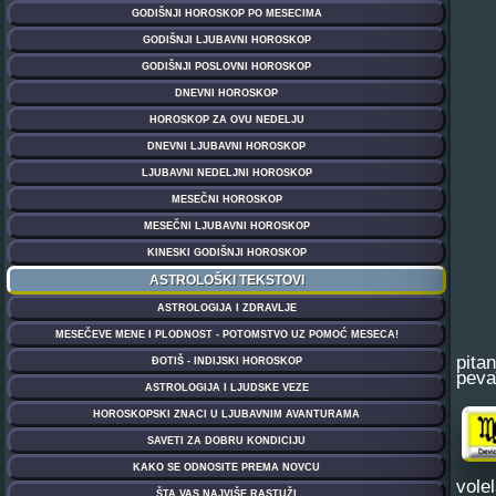
pita
peva
vole