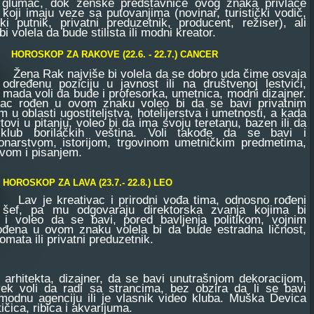
 glumac, dok ženske predstavnice ovog znaka privlače
 koji imaju veze sa putovanjima (novinar, turistički vodič,
ki putnik, privatni preduzetnik, producent, režiser), ali
i volela da bude stilista ili modni kreator.
CANCER
HOROSKOP ZA RAKOVE (22.6. - 22.7.)
Žena Rak najviše bi volela da se dobro uda čime osvaja
određenu poziciju u javnost ili na društvenoj lestvici,
mada voli da bude i profesorka, umetnica, modni dizajner.
ac rođen u ovom znaku voleo bi da se bavi privatnim
m u oblasti ugostiteljstva, hotelijerstva i umetnosti, a kada
tovi u pitanju, voleo bi da ima svoju teretanu, bazen ili da
 klub borilačkih veština. Voli takođe da se bavi i
ionarstvom, istorijom, trgovinom umetničkim predmetima,
tvom i pisanjem.
HOROSKOP ZA LAVA (23.7.- 22.8.)
LEO
Lav je kreativac i prirodni vođa tima, odnosno rođeni
šef, pa mu odgovaraju direktorska zvanja kojima bi
e i voleo da se bavi, pored bavljenja politikom, vojnim
rođena u ovom znaku volela bi da bude estradna ličnost,
omata ili privatni preduzetnik.
rhitekta, dizajner, da se bavi unutrašnjom dekoracijom,
k voli da radi sa strancima, bez obzira da li se bavi
odnu agenciju ili je vlasnik video kluba. Muška Devica
čica, ribica i akvarijuma.