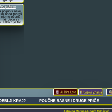
Astrolog Marina (Jungić) Milošević
- 