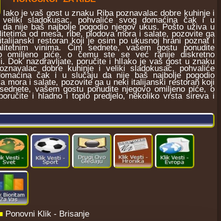
Iako je vaš gost u znaku Riba poznavalac dobre kuhinje i
veliki sladokusac, pohvaliće svog domaćina čak i u
u da nije baš najbolje pogodio njegov ukus. Pošto uživa u
litetima od mesa, ribe, plodova mora i salate, pozovite ga
italijanski restoran koji je osim po ukusnoj hrani poznat i
litetnim vinima. Čim sednete, vašem gostu ponudite
o omiljeno piće, o čemu ste se već ranije diskretno
li. Dok nazdravljate, poručite i hlIako je vaš gost u znaku
oznavalac dobre kuhinje i veliki sladokusac, pohvaliće
omaćina čak i u slučaju da nije baš najbolje pogodio
 mora i salate, pozovite ga u neki italijanski restoran koji
 sednete, vašem gostu ponudite njegovo omiljeno piće, o
oručite i hladno i toplo predjelo, nekoliko vrsta sireva i
■
Ponovni Klik - Brisanje