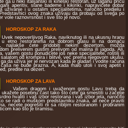
e ga u neki italijanski ili kineski restoran, uz laganu priču
agani aperitiv, slane bademe i kikiriki, napravićete dobar
 uživanje i u ostalim specijalitetima, naročito predjelu i
. Predstavnici ovog znaka uživaju da probaju od svega po
er vole raznovrsnost i sve što je novo.
HOROSKOP ZA RAKA
Uvek nepoverljivog Raka, naviknutog ili na ukusnu hranu
u etno restoranima na dobrom glasu ili na domaću
ju, najlakše ćete pridobiti nekim dezertom, možda
dom prelivenim gustim prelivom od malina ili jagoda. Ali,
a, vašem gostu ponudićete još neke specijalitete, roštilj ili
a salatom od krompira i blitve, već prema njegovom ukusu.
 ga da uživa jer je nervozan kada je gladan i vodite računa
čaša ne bude prazna. A, kada malo utoli i svoj apetit i
eđ, pređite na dezert.
HOROSKOP ZA LAVA
Vašem dragom i uvaženom gostu Lavu treba da
ukažete posebnu čast tako što ćete ga smestiti u začelje
no hvaliti i vaš izbor restorana i vaš izbor jela, naročito
ko se radi o muškom predstavniku znaka, ali neće praviti
a, nećete pogrešiti ni sa ribljim restoranom i probranim
icom kao što je tiramisu.