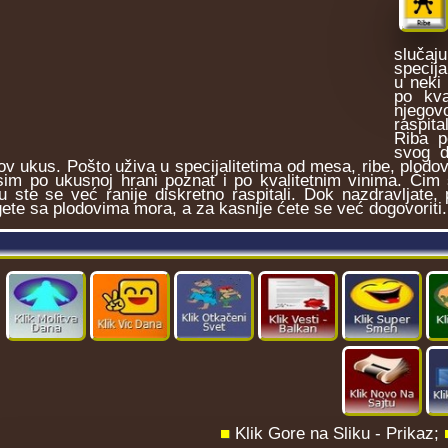
slučaj
specija
u neki 
po kva
njegov
raspita
Riba p
svog d
ov ukus. Pošto uživa u specijalitetima od mesa, ribe, plodova
sim po ukusnoj hrani poznat i po kvalitetnim vinima. Čim
 ste se već ranije diskretno raspitali. Dok nazdravljate, p
ete sa plodovima mora, a za kasnije ćete se već dogovoriti.
■
Klik Gore na Sliku - Prikaz;