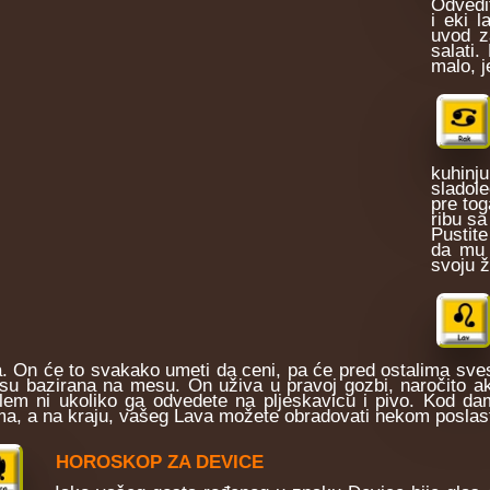
Odvedit
i eki l
uvod za
salati
malo, j
kuhin
sladole
pre tog
ribu s
Pustite
da mu 
svoju ž
a. On će to svakako umeti da ceni, pa će pred ostalima svesrd
su bazirana na mesu. On uživa u pravoj gozbi, naročito a
lem ni ukoliko ga odvedete na pljeskavicu i pivo. Kod dam
ma, a na kraju, vašeg Lava možete obradovati nekom poslast
HOROSKOP ZA DEVICE