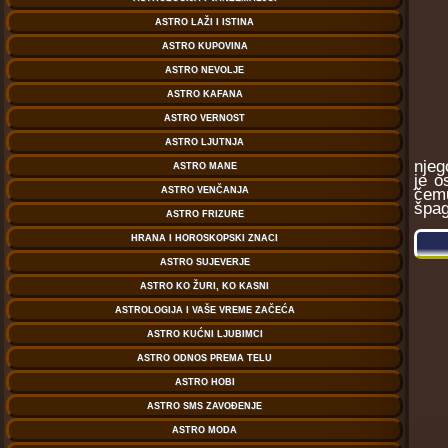
njeg
je o
čemu
špag