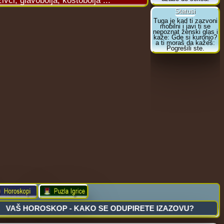
vci, glavobolja, kostobolja ...