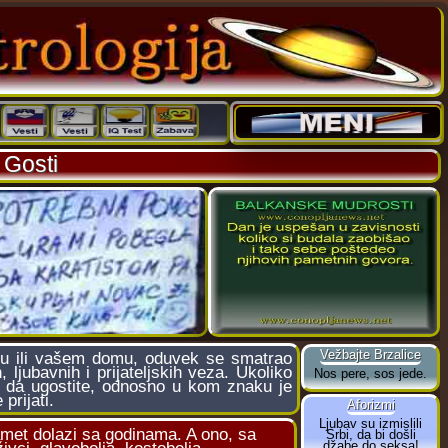
 Gosti
nu ili vašem domu, oduvek se smatrao
ljubavnih i prijateljskih veza. Ukoliko
 da ugostite, odnosno u kom znaku je
prijati.
amet dolazi sa godinama. A ono, sa