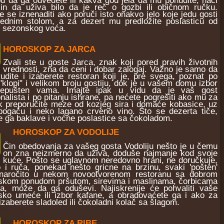
in da uživa bilo da je reč o gozbi ili običnom ručku.
 se iznenaditi ako poruči isto onakvo jelo koje jedu gosti
ednim stolom, a za dezert mu predložite poslasticu od
 sezonskog voća.
HOROSKOP ZA JARCA
Zvali ste u goste Jarca, znak koji pored pravih životnih
vrednosti, zna da ceni i dobar zalogaj. Važno je samo da
rudite i izaberete restoran koji je, pre svega, poznat po
"klopi" i velikom broju gostiju, dok je u vašem domu izbor
prepušten vama. Imajte ipak u vidu da je vaš gost
onalista i po pitanju ishrane, pa nećete pogrešiti ako mu za
k preporučite meze od kozjeg sira i domaće kobasice, uz
pogaču i neko lagano crveno vino. Što se dezerta tiče,
e ga baklave i voćne poslastice sa čokoladom.
HOROSKOP ZA VODOLIJE
Čin obedovanja za vašeg gosta Vodoliju nešto je u čemu
on zna neizmerno da uživa, doduše najmanje kod svoje
kuće. Pošto se uglavnom neredovno hrani, ne doručkuje,
o i ruča, ponekad nešto gricne na brzinu, svaki 'pošten'
naročito u nekom novootvorenom restoranu sa dobrom
rskom ponudom pršutom, sirevima i maslinama, čorbicama
ma, može da ga oduševi. Najiskrenije će pohvaliti vaše
rsko umeće ili izbor kafane, a obradovaćete ga i ako za
izaberete sladoled ili čokoladni kolač sa šlagom.
HOROSKOP ZA RIBE