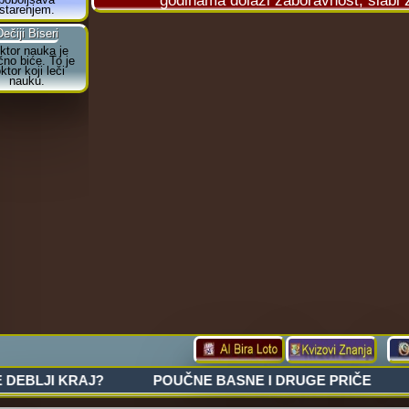
godinama dolazi zaboravnost, slabi ži