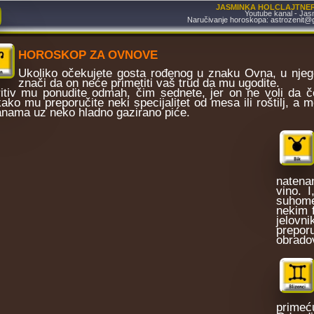
JASMINKA HOLCLAJTNER 
Youtube kanal - Jasm
Naručivanje horoskopa: astrozenit@
HOROSKOP ZA OVNOVE
Ukoliko očekujete gosta rođenog u znaku Ovna, u nje
znači da on neće primetiti vaš trud da mu ugodite.
itiv mu ponudite odmah, čim sednete, jer on ne voli da č
ako mu preporučite neki specijalitet od mesa ili roštilj, a
nama uz neko hladno gazirano piće.
natena
vino. 
suhome
nekim 
jelovn
prepor
obradov
primeć