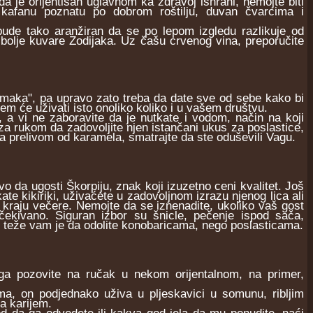
je orijentisan uglavnom ka zdravoj ishrani, nemojte biti
 kafanu poznatu po dobrom roštilju, duvan čvarcima i
bude tako aranžiran da se po lepom izgledu razlikuje od
jbolje kuvare Zodijaka. Uz čašu crvenog vina, preporučite
tomaka", pa upravo zato treba da date sve od sebe kako bi
em će uživati isto onoliko koliko i u vašem društvu.
, a vi ne zaboravite da je nutkate i vodom, način na koji
 rukom da zadovoljite njen istančani ukus za poslastice,
sa prelivom od karamela, smatrajte da ste oduševili Vagu.
vo da ugosti Škorpiju, znak koji izuzetno ceni kvalitet. Još
kate kikiriki, uživaćete u zadovoljnom izrazu njenog lica ali
 kraju večere. Nemojte da se iznenadite, ukoliko vaš gost
čekivano. Siguran izbor su šnicle, pečenje ispod sača,
, teže vam je da odolite konobaricama, nego poslasticama.
ga pozovite na ručak u nekom orijentalnom, na primer,
ma, on podjednako uživa u pljeskavici u somunu, ribljim
sa karijem.
d da ga odvedete ili kakva god jela da mu ponudite, naći