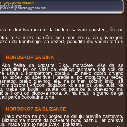
- www.astrozenit.com
inka Holclajtner.
gmail.com i jasminhol@yahoo.com
govom društvu možete da budete sasvim opušteni, što ne
eka, a za meze naručite sir i masline. A, za glavno jelo
 može i da kombinuje. Za dezert, ponudite mu voćnu tortu s
HOROSKOP ZA BIKA
Ako želite da ugostite Bika, moraćete više da se
potrudite jer on važi za velikog gurmana koji voli da
ne uživa u kompletnom obroku, uz neko dobro crveno
I, to počev od aperitiva i predjela, po mogućstvu nečeg
snatog, preko glavnog jela, na primer, sočnih šnicli sa
finim sosom i vrućom pogačom koja se još uvek puši. Na
iku treba da bude i salata od paprike a obavezno mu
učite i onu od plodova mora. A, na kraju, sigurno će ga
ati parče čokoladne torte.
HOROSKOP ZA BLIZANCE
Iako možda na prvi pogled ne deluju previše zahtevno,
Blizancima morate da posvetite punu pažnju, jer oni sve
uju, mada vam to neće uvek i pokazati.