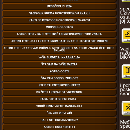
spec
Uživ
osta
joj t
Vagi
razg
bilo
i po
posl
svad
Među
spec