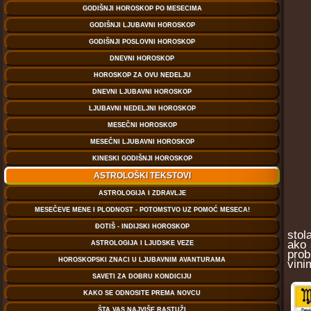
stol
ako 
prob
vini