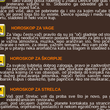
Iako vašeg gosta rođenog u znaku Device bije glas da 
preterano sigurni u to. Slobodno ga odvedite ga u
ijalitetima ispod sača.
aće još više, ako se pobrinete da i sto za kojim ručate 
lih, jer pored toga što su estete, Device spadaju i među na
ortu, sladoled ili neki voćni kup.
HOROSKOP ZA VAGE
Za Vagu često važi pravilo da su joj "oči gladnije od s
se ovaj neodlučni Venerin podanik opredelio za jelo u koj
 je važna atmosfera, muzika, lepo aranžiran sto, fino piće
ovarate o nekim, za oboje, važnim temama. Ako vam pođe za
 da je u pitanju neka aromatična kafa sa šlagom ili sladoled 
HOROSKOP ZA ŠKORPIJE
Za svakog ljubitelja dobrog zalogaja, pravo je zadovoljst
na početku ručka ili večere, dok pijuckate aperitiv i gric
hvalama kojima će vas obasipati, od predjela do konjaka na
e dužeg proučavanja jelovnika, naruči nešto sasvim neo
barski kupus i obavezno, ljute papričice. Ako ste muškarac
HOROSKOP ZA STRELCA
Vaš gost Strelac voli da proba sve što je novo, pa 
indonežanskom restoranu.
tim, pod uticajem Jupitera, planete kontakata sa stranci
ijalitetima, orijentalnoj poslastici ili nekom egzotičnom jelu 
Gde go