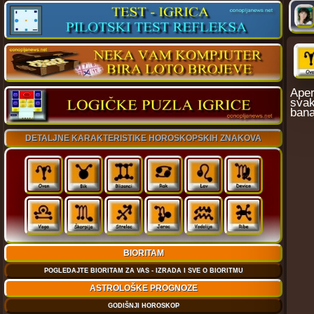
Aper
svak
bana