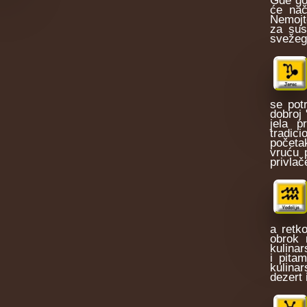
će nač
Nemojte
za sus
svežeg
se pot
dobroj 
jela 
tradici
početa
vruću 
privlač
a retk
obrok 
kulina
i pita
kulina
dezert 