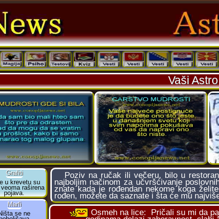
Vaši Astro
Poziv na ručak ili večeru, bilo u restora
najboljim načinom za učvršćivanje poslovnih, 
znate kada je rođendan nekome koga želite
rođen, možete da saznate i šta će mu najviše 
Osmeh na lice:
Pričali su mi da p