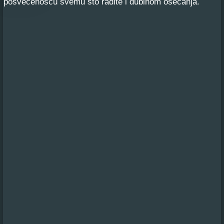
posvećenošću svemu što radite i dubinom osećanja.