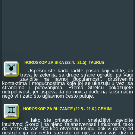
HOROSKOP ZA BIKA (22.4.- 21.5) TAURUS
Uspešni ste kada radite posao koji volite, ali
trava je zelenija sa druge strane ograde, pa Vagi
zavidite na javnoj popularnosti, društvenim
kontaktima i mogućnostima koje joj se ukazuju u vezi sa
strancima i putovanjima. Prema Strelcu pokazujete
netrpeljivost, jer uspeva da do novca dođe na lakši način
nego vi i zato što uglavnom često putuje.
HOROSKOP ZA BLIZANCE (22.5.- 21.6.) GEMINI
Iako ste prilagodljivi i snalažljivi, zavidite
intuitivnoj Škorpiji na njenoj tajanstvenosti i mudrosti, tako
da može da vas čita kao otvorenu knjigu, dok vi gorite od
nestrpljenja da nešto saznate od nje, a ona vas drži u