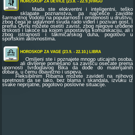
HOROSKOP ZA DEVICE (23.8. - 22.9.)VIRGO
Mada ste elokventni i inteligentni, teško
sklapate poznanstva, pa najčešće zavidite
šarmantnoj Vodoliji na popularnosti i omiljenosti u društvu,
zbog čega je uglavnom svuda rado viđen i pozivan gost. I
prema Ovnu možete osetiti zavist, zbog njegove urođene
drskosti i lakoće sa kojom uspostavlja komunikaciju, ali i
zbog istrajnosti i takmičarskog duha, pogotovo u
sportskim aktivnostima.
HOROSKOP ZA VAGE (23.9. - 22.10.) LIBRA
Omiljeni ste i poznajete mnogo uticajnih osoba,
ali divljenje pomešano sa zavišću osećate prema
upornosti tvrdoglavog Bika da dođe do materijalnih
dobara, u čemu obavezno i uspeva.
Fleksibilnim Ribama možete zavideti na njihovoj
spretnosti da se lako, bez blama i skandala, izvuku iz
svake neprijatne, pogotovo poslovne situacije.