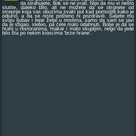
da strahujete, dok se ne vrati. Nije da mu vi nešto
slutite, daleko bilo, ali ne možete da se otrgnete od
strepnje koja vas obuzima svaki put kad pomislite kako je
odjurio, a da se niste pošteno ni pozdravili. Šaljete mu
svoju ljubav i lepe želje u mislima, samo da vam se javi
da je stigao, sleteo, pa ćete malo odahnuti. Bolje je da se
hrani u restoranima, makar i malo skupljim, nego da jede
bilo šta po nekim kioscima 'brze hrane'.