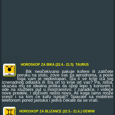
HOROSKOP ZA BIKA (22.4.- 21.5) TAURUS
Bik neočekivano pakuje kofere ili zatičete
poruku na stolu, zove vas sa aerodroma, a posle
toga vam je nedostupan. Šta li se krije iza tog
iznenadnog odlaska ili šta on to krije od vas? Pa, ništa,
ukazala mu se idealna prilika da spoji lepo s korisnim i
ode na službeni put u inostranstvo. I zaradiće, i videće
nove predele, i doživeti nešto novo. Ali koga tamo može
sresti i sa kim će kafu ispijati? Spavate sa mobilnim
telefonom pored jastuka i jedva čekate da se vrati.
HOROSKOP ZA BLIZANCE (22.5.- 21.6.) GEMINI