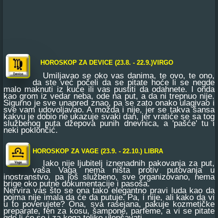
HOROSKOP ZA DEVICE (23.8. - 22.9.)VIRGO
Umiljavao se oko vas danima, te ovo, te ono,
da ste već počeli da se pitate hoće li se negde
malo maknuti iz kuće ili vas pustiti da odahnete. I onda
kao grom iz vedar neba, ode na put, a da ni trepnuo nije.
Sigurno je sve unapred znao, pa se zato onako ulagivao i
sve vam udovoljavao. A možda i nije, jer se takva šansa
kakvu je dobio ne ukazuje svaki dan, jer vratiće se sa tog
službenog puta džepova punih dnevnica, a 'pašće' tu i
neki poklončić.
HOROSKOP ZA VAGE (23.9. - 22.10.) LIBRA
Iako nije ljubitelj iznenadnih pakovanja za put,
vaša Vaga nema ništa protiv putovanja u
inostranstvo, pa još službeno, sve organizovano, nema
brige oko putne dokumentacije i pasoša.
Nervira vas što se ona tako elegantno pravi luda kao da
pojma nije imala da će da putuje. Pa, i nije, ali kako da vi
u to poverujete? Ona, sva rasejana, pakuje kozmetičke
preparate, fen za kosu, šampone, parfeme, a vi se pitate
gde li će se i za koga toliko ulepšavati.