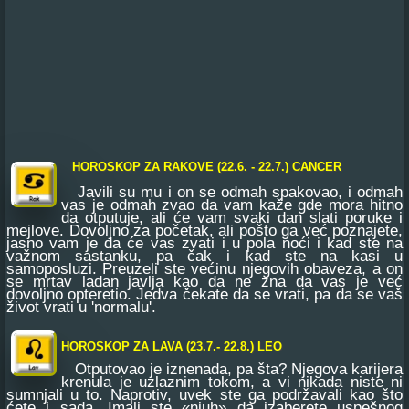
CANCER
HOROSKOP ZA RAKOVE (22.6. - 22.7.)
Javili su mu i on se odmah spakovao, i odmah
vas je odmah zvao da vam kaže gde mora hitno
da otputuje, ali će vam svaki dan slati poruke i
mejlove. Dovoljno za početak, ali pošto ga već poznajete,
jasno vam je da će vas zvati i u pola noći i kad ste na
važnom sastanku, pa čak i kad ste na kasi u
samoposluzi. Preuzeli ste većinu njegovih obaveza, a on
se mrtav ladan javlja kao da ne zna da vas je već
dovoljno opteretio. Jedva čekate da se vrati, pa da se vaš
život vrati u 'normalu'.
HOROSKOP ZA LAVA (23.7.- 22.8.)
LEO
Otputovao je iznenada, pa šta? Njegova karijera
krenula je uzlaznim tokom, a vi nikada niste ni
sumnjali u to. Naprotiv, uvek ste ga podržavali kao što
ćete i sada. Imali ste «njuh» da izaberete uspešnog