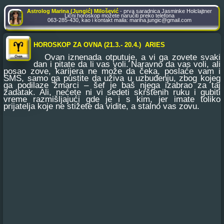
Astrolog Marina (Jungić) Milošević
- prva saradnica Jasminke Holclajtner
Lični horoskop možete naručiti preko telefona
063-285-430, kao i kontakt maila: marina.jungic@gmail.com
HOROSKOP ZA OVNA (21.3.- 20.4.) ARIES
Ovan iznenada otputuje, a vi ga zovete svaki
dan i pitate da li vas voli. Naravno da vas voli, ali
posao zove, karijera ne može da čeka, poslaće vam i
SMS, samo ga pustite da uživa u uzbuđenju, zbog kojeg
ga podilaze žmarci – šef je baš njega izabrao za taj
zadatak. Ali, nećete ni vi sedeti skrštenih ruku i gubiti
vreme razmišljajući gde je i s kim, jer imate toliko
prijatelja koje ne stižete da vidite, a stalno vas zovu.