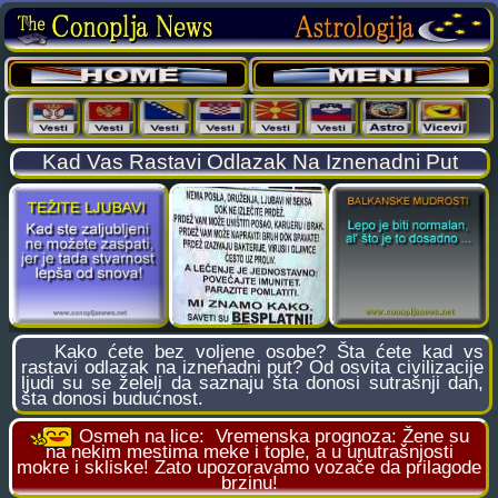
Kad Vas Rastavi Odlazak Na Iznenadni Put
Kako ćete bez voljene osobe? Šta ćete kad vs
rastavi odlazak na iznenadni put? Od osvita civilizacije
ljudi su se želeli da saznaju šta donosi sutrašnji dan,
šta donosi budućnost.
Osmeh na lice:
Vremenska prognoza: Žene su
na nekim mestima meke i tople, a u unutrašnjosti
mokre i skliske! Zato upozoravamo vozače da prilagode
brzinu!