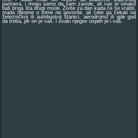
partnera, i mogu samo da vam zavide, ali vas je ionako
baš briga šta drugi misle. Živite za dan kada će se vratiti,
mada nikome o tome ne govorite, ali ćete ga čekati na
železničkoj ili autobuskoj stanici, aerodromu ili gde god
da treba, jer on je vaš. I svaki njegov uspeh je i vaš.