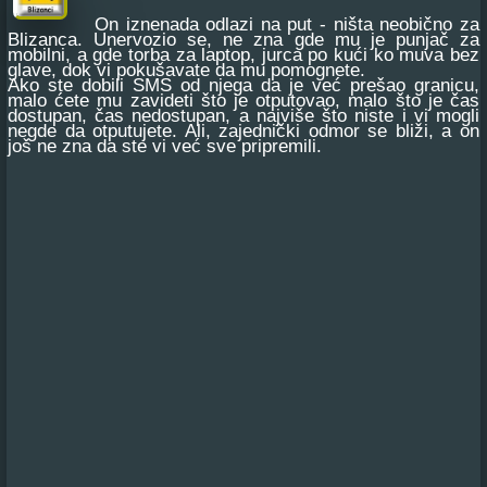
On iznenada odlazi na put - ništa neobično za
Blizanca. Unervozio se, ne zna gde mu je punjač za
mobilni, a gde torba za laptop, jurca po kući ko muva bez
glave, dok vi pokušavate da mu pomognete.
Ako ste dobili SMS od njega da je već prešao granicu,
malo ćete mu zavideti što je otputovao, malo što je čas
dostupan, čas nedostupan, a najviše što niste i vi mogli
negde da otputujete. Ali, zajednički odmor se bliži, a on
još ne zna da ste vi već sve pripremili.