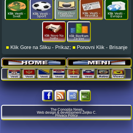
■
Klik Gore na Sliku - Prikaz;
■
Ponovni Klik - Brisanje