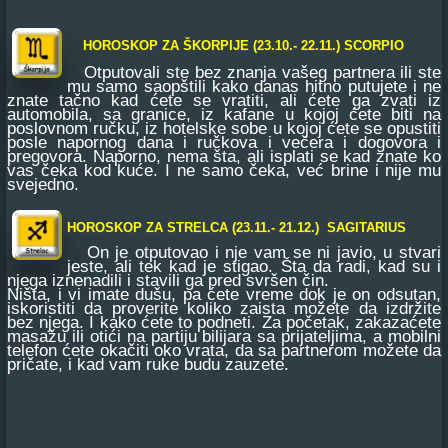
HOROSKOP ZA ŠKORPIJE (23.10.- 22.11.) SCORPIO
Otputovali ste bez znanja vašeg partnera ili ste
mu samo saopštili kako danas hitno putujete i ne
znate tačno kad ćete se vratiti, ali ćete ga zvati iz
automobila, sa granice, iz kafane u kojoj ćete biti na
poslovnom ručku, iz hotelske sobe u kojoj ćete se opustiti
posle napornog dana i ručkova i večera i dogovora i
pregovora. Naporno, nema šta, ali isplati se kad znate ko
vas čeka kod kuće. I ne samo čeka, već brine i nije mu
svejedno.
HOROSKOP ZA STRELCA (23.11.- 21.12.) SAGITARIUS
On je otputovao i nje vam se ni javio, u stvari
jeste, ali tek kad je stigao. Šta da radi, kad su i
njega iznenadili i stavili ga pred svršen čin.
Ništa, i vi imate dušu, pa ćete vreme dok je on odsutan,
iskoristiti da proverite koliko zaista možete da izdržite
bez njega. I kako ćete to podneti. Za početak, zakazaćete
masažu ili otići na partiju bilijara sa prijateljima, a mobilni
telefon ćete okačiti oko vrata, da sa partnerom možete da
pričate, i kad vam ruke budu zauzete.