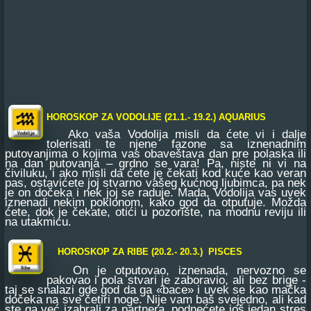
HOROSKOP ZA VODOLIJE (21.1.- 19.2.) AQUARIUS
Ako vaša Vodolija misli da ćete vi i dalje
tolerisati te njene fazone sa iznenadnim
putovanjima o kojima vas obaveštava dan pre polaska ili
na dan putovanja – grdno se vara! Pa, niste ni vi na
čiviluku, i ako misli da ćete je čekati kod kuće kao veran
pas, ostavićete joj stvarno vašeg kućnog ljubimca, pa nek
je on dočeka i nek joj se raduje. Mada, Vodolija vas uvek
iznenadi nekim poklonom, kako god da otputuje. Možda
ćete, dok je čekate, otići u pozorište, na modnu reviju ili
na utakmicu.
HOROSKOP ZA RIBE (20.2.- 20.3.) PISCES
On je otputovao, iznenada, nervozno se
pakovao i pola stvari je zaboravio, ali bez brige -
taj se snalazi gde god da ga «bace» i uvek se kao mačka
dočeka na sve četiri noge. Nije vam baš svejedno, ali kad
ste ga već izabrali za partnera, podnećete još jedan stres