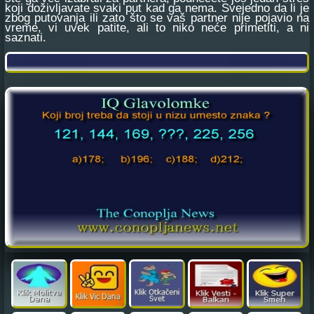
koji doživljavate svaki put kad ga nema. Svejedno da li je
zbog putovanja ili zato što se vaš partner nije pojavio na
vreme, vi uvek patite, ali to niko neće primetiti, a ni
saznati.