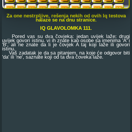
Za one nestrpljive, rešenja nekih od ovih Iq testova
nalaze se na dnu stranice.
IQ GLAVOLOMKA 111.
Pored vas su dva čovjeka: jedan uvijek laže; drugi
uvijek govori istinu. vi ih znate kao osobe sa imenima 'A' i
'B', ali ne znate da li je čovjek A taj koji laže ili govori
istinu.
Vaš zadatak je da sa pitanjem, na koje će odgovor biti
'da' ili 'ne', saznate koji od ta dva čoveka laže.