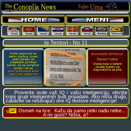
Iq Testovi - No 11
Proverite
ovde
vaš IQ i vašu inteligenciju, otkrijte
kojoj grupi inteligentnih ljudi pripadate. Ako ništa drugo,
zabavite se rešavajući ove IQ testove inteligencije!
Osmeh na lice:
Kažu da samo retki nađu retke...
A mi gusti? Ništa, a?