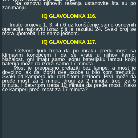
Na osnovu njihovih rešenja ustanovite šta su po
zanimanju.
IQ GLAVOLOMKA 116.
Imate brojeve 1, 3, 4 i 6 uz korišćenje samo osnovnih
operacija napraviti izraz čiji je rezultat 24. Svaki broj se
mora upotrebiti i to samo jednom.
IQ GLAVOLOMKA 117.
Četvoro ljudi treba da po mraku pređu most sa
klimavim konopcem i da se vrate u njihov kamp.
Nažalost, oni imaju samo jednu baterijsku lampu kojoj
baterija može da izdrži samo 17 minuta.
Most je preopasno prelaziti bez lampe, a most je
dovoljno jak da izdrži dve osobe u bilo kom trenutku.
Svaki od kampera idu različitom brzinom. Prvi može da
pređe most za 1 minut, drugi za 2 minuta, treći za 5
minuta, i četvrtom treba 10 minuta da pređe most. Kako
će kamperi preći most za 17 minuta?