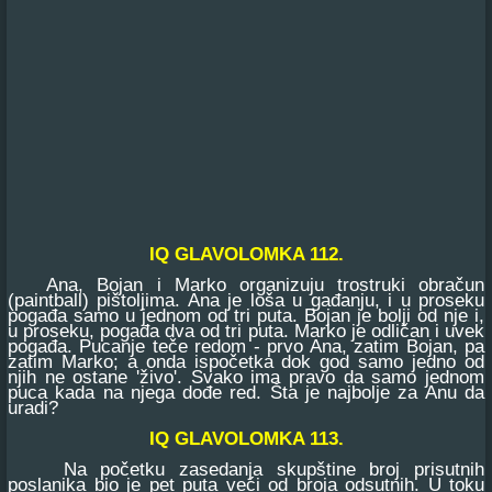
IQ GLAVOLOMKA 112.
Ana, Bojan i Marko organizuju trostruki obračun
(paintball) pištoljima. Ana je loša u gađanju, i u proseku
pogađa samo u jednom od tri puta. Bojan je bolji od nje i,
u proseku, pogađa dva od tri puta. Marko je odličan i uvek
pogađa. Pucanje teče redom - prvo Ana, zatim Bojan, pa
zatim Marko; a onda ispočetka dok god samo jedno od
njih ne ostane 'živo'. Svako ima pravo da samo jednom
puca kada na njega dođe red. Šta je najbolje za Anu da
uradi?
IQ GLAVOLOMKA 113.
Na početku zasedanja skupštine broj prisutnih
poslanika bio je pet puta veći od broja odsutnih. U toku