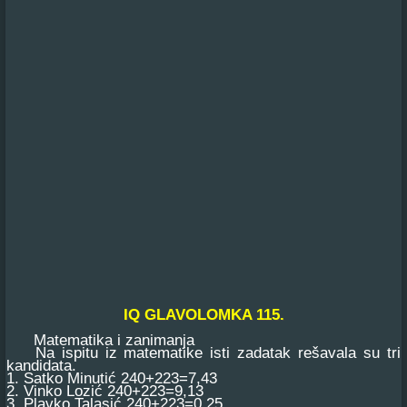
IQ GLAVOLOMKA 115.
Matematika i zanimanja
Na ispitu iz matematike isti zadatak rešavala su tri
kandidata.
1. Satko Minutić 240+223=7,43
2. Vinko Lozić 240+223=9,13
3. Plavko Talasić 240+223=0,25