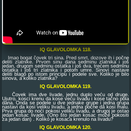
IQ GLAVOLOMKA 118.
Imao bogat čovek tri sina. Pred smrt, dozove ih i počne
deliti zlatnike. Prvom sinu dana sedminu zlatnika i još
jedan, drugom sedminu ostatka i još dva, trećem sedminu
ostatka i još tri zlatnika i potom umre. Sinovi nastave
deliti blago po istom principu i podele sve. Koliko je bilo
sinova, a koliko zlatnika?
IQ GLAVOLOMKA 119.
Čovek ima dve livade, jednu duplo veću od druge.
Ujutro, kosci krenu da kose veću livadu i kose tačno pola
dana. Onda se podele u dve jednake grupe i jedna grupa
nastavi da kosi veliku livadu, a jedna počne da kosi malu.
Prva grupa do noći pokosi veliku livadu, a drugoj je ostao
jedan kosac livade. (Ono što jedan kosac može pokositi
za jedan dan) . Koliko je kosaca krenulo na livadu?
IQ GLAVOLOMKA 120.