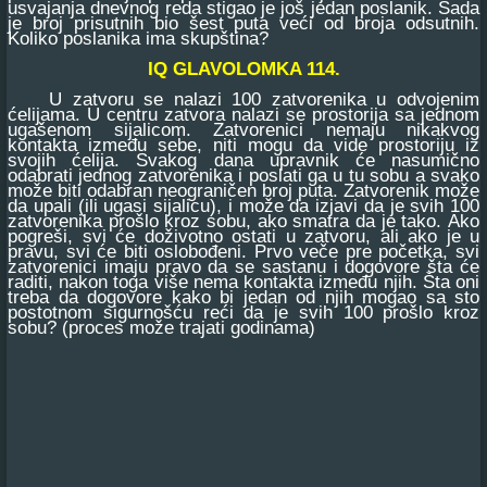
usvajanja dnevnog reda stigao je još jedan poslanik. Sada
je broj prisutnih bio šest puta veći od broja odsutnih.
Koliko poslanika ima skupština?
IQ GLAVOLOMKA 114.
U zatvoru se nalazi 100 zatvorenika u odvojenim
ćelijama. U centru zatvora nalazi se prostorija sa jednom
ugašenom sijalicom. Zatvorenici nemaju nikakvog
kontakta između sebe, niti mogu da vide prostoriju iz
svojih ćelija. Svakog dana upravnik će nasumično
odabrati jednog zatvorenika i poslati ga u tu sobu a svako
može biti odabran neograničen broj puta. Zatvorenik može
da upali (ili ugasi sijalicu), i može da izjavi da je svih 100
zatvorenika prošlo kroz sobu, ako smatra da je tako. Ako
pogreši, svi će doživotno ostati u zatvoru, ali ako je u
pravu, svi će biti oslobođeni. Prvo veče pre početka, svi
zatvorenici imaju pravo da se sastanu i dogovore šta će
raditi, nakon toga više nema kontakta između njih. Šta oni
treba da dogovore kako bi jedan od njih mogao sa sto
postotnom sigurnošću reći da je svih 100 prošlo kroz
sobu? (proces može trajati godinama)