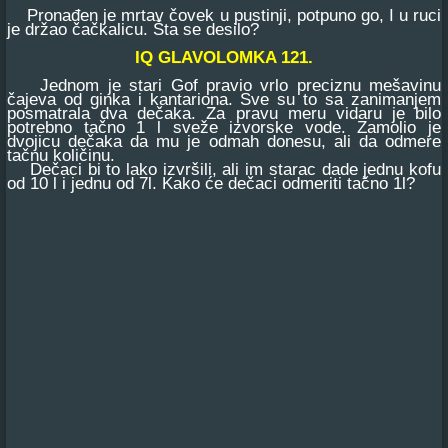
Pronađen je mrtav čovek u pustinji, potpuno go, I u ruci
je držao čačkalicu. Šta se desilo?
IQ GLAVOLOMKA 121.
Jednom je stari Gof pravio vrlo preciznu mešavinu
čajeva od ginka i kantariona. Sve su to sa zanimanjem
posmatrala dva dečaka. Za pravu meru vidaru je bilo
potrebno tačno 1 l sveže izvorske vode. Zamolio je
dvojicu dečaka da mu je odmah donesu, ali da odmere
tačnu količinu.
Dečaci bi to lako izvršili, ali im starac dade jednu kofu
od 10 l i jednu od 7l. Kako će dečaci odmeriti tačno 1l?