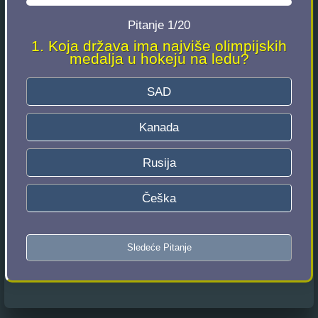
Pitanje 1/20
1. Koja država ima najviše olimpijskih
medalja u hokeju na ledu?
SAD
Kanada
Rusija
Češka
Sledeće Pitanje