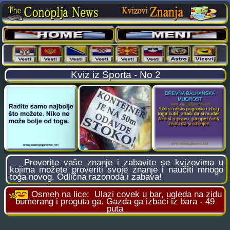
Kviz iz Sporta - No 2
Proverite vaše znanje i zabavite se kvizovima u
kojima možete proveriti svoje znanje i naučiti mnogo
toga novog. Odlična razonoda i zabava!
Osmeh na lice:
Ulazi covek u bar, ugleda na zidu
bumerang i proguta ga. Gazda ga izbaci iz bara - 49
puta