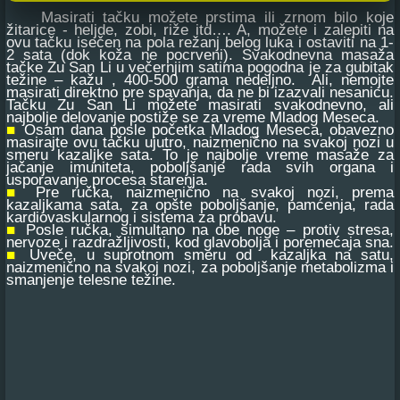
Masirati tačku možete prstima ili zrnom bilo koje
žitarice - heljde, zobi, riže itd…. A, možete i zalepiti na
ovu tačku isečen na pola režanj belog luka i ostaviti na 1-
2 sata (dok koža ne pocrveni). Svakodnevna masaža
tačke Zu San Li u večernjim satima pogodna je za gubitak
težine – kažu , 400-500 grama nedeljno. Ali, nemojte
masirati direktno pre spavanja, da ne bi izazvali nesanicu.
Tačku Zu San Li možete masirati svakodnevno, ali
najbolje delovanje postiže se za vreme Mladog Meseca.
■
Osam dana posle početka Mladog Meseca, obavezno
masirajte ovu tačku ujutro, naizmenično na svakoj nozi u
smeru kazaljke sata. To je najbolje vreme masaže za
jačanje imuniteta, poboljšanje rada svih organa i
usporavanje procesa starenja.
■
Pre ručka, naizmenično na svakoj nozi, prema
kazaljkama sata, za opšte poboljšanje, pamćenja, rada
kardiovaskularnog i sistema za probavu.
■
Posle ručka, simultano na obe noge – protiv stresa,
nervoze i razdražljivosti, kod glavobolja i poremećaja sna.
■
Uveče, u suprotnom smeru od kazaljka na satu,
naizmenično na svakoj nozi, za poboljšanje metabolizma i
smanjenje telesne težine.