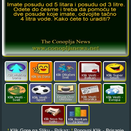
¦
Klik Gore na Sliku - Prikaz;
¦
Ponovni Klik - Brisanje