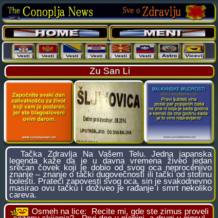
Zu San Li
Tačka Zdravlja Na Vašem Telu. Jedna japanska
legenda kaže da je u davna vremena živeo jedan
srećan čovek koji je dobio od svog oca neprocenjivo
znanje – znanje o tački dugovečnosti ili tački od stotinu
bolesti. Prateći zapovesti svog oca, sin je svakodnevno
masirao ovu tačku i doživeo je rađanje i smrt nekoliko
careva.
Osmeh na lice:
Recite mi, gde ste zimus proveli