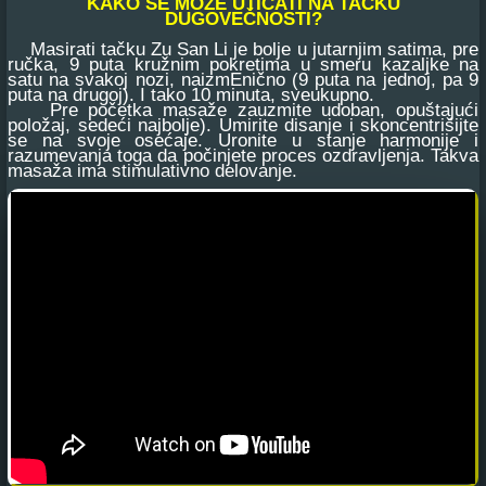
KAKO SE MOŽE UTICATI NA TAČKU
DUGOVEČNOSTI?
Masirati tačku Zu San Li je bolje u jutarnjim satima, pre
ručka, 9 puta kružnim pokretima u smeru kazaljke na
satu na svakoj nozi, naizmEnično (9 puta na jednoj, pa 9
puta na drugoj). I tako 10 minuta, sveukupno.
Pre početka masaže zauzmite udoban, opuštajući
položaj, sedeći najbolje). Umirite disanje i skoncentrišijte
se na svoje osećaje. Uronite u stanje harmonije i
razumevanja toga da počinjete proces ozdravljenja. Takva
masaža ima stimulativno delovanje.