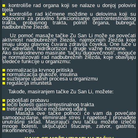
■
kontroliše rad organa koji se nalaze u donjoj polovini
tijela
■
kontroliše rad kičmene moždine u delovima koji su
odgovorni za pravilno funkcionisanje gastrointestinalnog
trakta, probavnog trakta, polnih organa, bubrega,
nadbubrežne žlezde.
Uz pomoć masaže tačke Zu San Li može se povećati
aktivnost nadbubrežnih žlezda, najmoćnijih žlezda koje
imaju ulogu glavnog čuvara zdravlja čoveka. One luče u
krv adrenalin, hidrokortizon i druge važne hormone.
Ako svakodnevno masirate 'tačku dugovečnosti', moguće
je normalizovati rad nadbubrežnih žlezda, koje obavljaju
sledeće funkcije u organizmu:
■
normalizacija krvnog pritiska
■
normalizacija glukoze, insulina
■
suzbijanje upalnih procesa u organizmu
■
regulacija imuniteta
Takođe, masiranjem tačke Zu San Li, možete:
■
poboljšati probavu
■
lečiti bolesti gastrointestinalnog trakta
■
tretirati posledice moždanog udara
Masaža ove tačke pomoći će vam da povećate
samopouzdanje, eliminirate stres i napetost i pronađete
unutrašnji sklad. Masirajući ovu tačku možete izlečiti
mnoge bolesti, uključujući štucanje, zatvor, gastritis,
inkontinenciju.