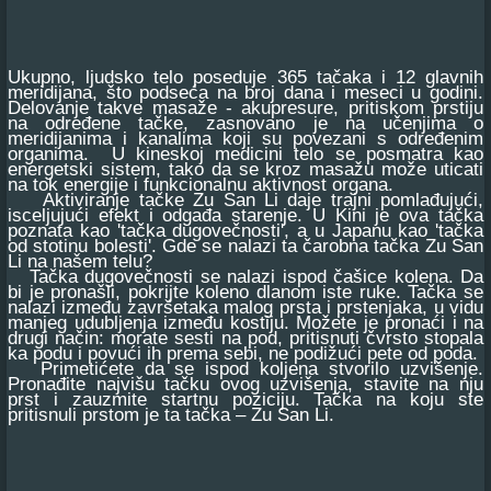
Ukupno, ljudsko telo poseduje 365 tačaka i 12 glavnih
meridijana, što podseća na broj dana i meseci u godini.
Delovanje takve masaže - akupresure, pritiskom prstiju
na određene tačke, zasnovano je na učenjima o
meridijanima i kanalima koji su povezani s određenim
organima. U kineskoj medicini telo se posmatra kao
energetski sistem, tako da se kroz masažu može uticati
na tok energije i funkcionalnu aktivnost organa.
Aktiviranje tačke Zu San Li daje trajni pomlađujući,
isceljujući efekt i odgađa starenje. U Kini je ova tačka
poznata kao 'tačka dugovečnosti', a u Japanu kao 'tačka
od stotinu bolesti'. Gde se nalazi ta čarobna tačka Zu San
Li na našem telu?
Tačka dugovečnosti se nalazi ispod čašice kolena. Da
bi je pronašli, pokrijte koleno dlanom iste ruke. Tačka se
nalazi između završetaka malog prsta i prstenjaka, u vidu
manjeg udubljenja između kostiju. Možete je pronaći i na
drugi način: morate sesti na pod, pritisnuti čvrsto stopala
ka podu i povući ih prema sebi, ne podižući pete od poda.
Primetićete da se ispod koljena stvorilo uzvišenje.
Pronađite najvišu tačku ovog uzvišenja, stavite na nju
prst i zauzmite startnu poziciju. Tačka na koju ste
pritisnuli prstom je ta tačka – Zu San Li.