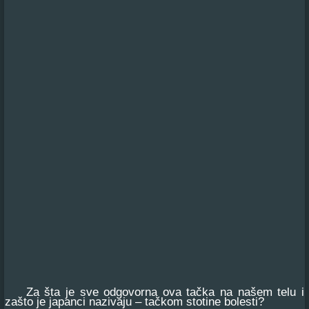
Za šta je sve odgovorna ova tačka na našem telu i
zašto je japanci nazivaju – tačkom stotine bolesti?